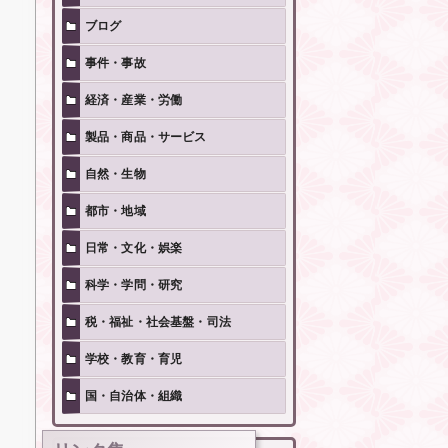
ブログ
事件・事故
経済・産業・労働
製品・商品・サービス
自然・生物
都市・地域
日常・文化・娯楽
科学・学問・研究
税・福祉・社会基盤・司法
学校・教育・育児
国・自治体・組織