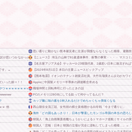
思い通りに動かない熊本被災者に左派が我慢ならなくなった模様、避難所
い訳が思いつかなかったからそれかよ」と有権者を呆れさせるコメントを……
【ニュース】 埼玉の山林で91歳遺体事件、衝撃の事実・・・・ マスコ
【名古屋アジア大会】サッカーU-23韓国代表、2歳若い日本に敗北すれば
です」→
【2026年8月1日】本日の主要ニュースピックアップ
【熊本地震】イオンのテナント雑貨店社員、大竹玖瑠美さん(22)がカワイ
ていった娘⇒！！
Appleに中国製メモリー半導体の調達断念求める
やつｗｗｗｗｗｗｗｗ
職場仲間と回転寿司に行ったときの話
wwwww
PCのメモリ128GBにしてる奴って何やってるんだ？
？
カップ麺に味の素を3杯入れるだけでめちゃくちゃ美味くなる
ｗｗ 他
西山朋佳女流三冠、女性初の棋士資格懸かる白玲戦「今まで通りに」
海外「どの国もあっさり！」日本が撃退したモンゴル帝国の本当の恐ろし
韓国人「海上自衛隊護衛艦ちょうかいによるトマホーク巡航ミサイルの実
韓国人「悲報：日本と韓国の立場が完全に逆転してしまった模様…」→「日
海外「どこでも売ってる！」日本のあの庶民の味がイスラエルで大流行す