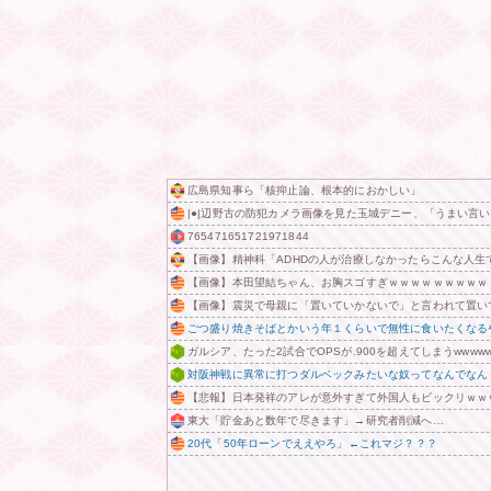
広島県知事ら「核抑止論、根本的におかしい」
|●|辺野古の防犯カメラ画像を見た玉城デニー、「うまい言
765471651721971844
【画像】精神科「ADHDの人が治療しなかったらこんな人生
【画像】本田望結ちゃん、お胸スゴすぎｗｗｗｗｗｗｗｗｗ
【画像】震災で母親に「置いていかないで」と言われて置い
ごつ盛り焼きそばとかいう年１くらいで無性に食いたくなる
ガルシア、たった2試合でOPSが.900を超えてしまうwwwww
対阪神戦に異常に打つダルベックみたいな奴ってなんでなん
【悲報】日本発祥のアレが意外すぎて外国人もビックリｗｗ
東大「貯金あと数年で尽きます」→研究者削減へ…
20代「50年ローンでええやろ」←これマジ？？？