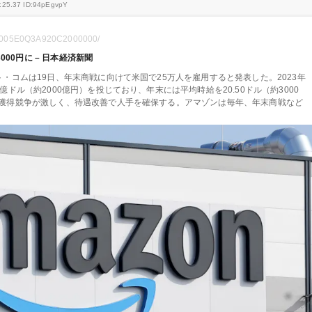
:25.37 ID:94pEgvpY
GN2005E0Q3A920C2000000/
000円に – 日本経済新聞
・コムは19日、年末商戦に向けて米国で25万人を雇用すると発表した。2023年
ドル（約2000億円）を投じており、年末には平均時給を20.50ドル（約3000
獲得競争が激しく、待遇改善で人手を確保する。アマゾンは毎年、年末商戦など