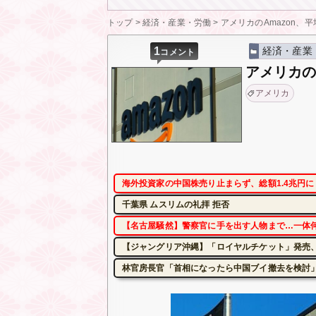
トップ
>
経済・産業・労働
>
アメリカのAmazon、平
1
経済・産業
コメント
アメリカの
アメリカ
海外投資家の中国株売り止まらず、総額1.4兆円
千葉県 ムスリムの礼拝 拒否
【名古屋騒然】警察官に手を出す人物まで…一体何が起
【ジャングリア沖縄】「ロイヤルチケット」発売、
林官房長官「首相になったら中国ブイ撤去を検討」