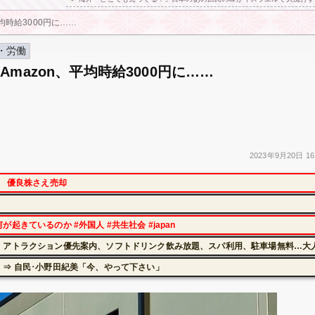
均時給3000円に……
・労働
Amazon、平均時給3000円に……
2023年
9月20日
16
に 優良株さえ売却
きているのか #外国人 #共生社会 #japan
アトラクション優先案内、ソフトドリンク飲み放題、スパ利用、駐車場無料…大人2
⇒ 自民･小野田紀美「今、やって下さい」