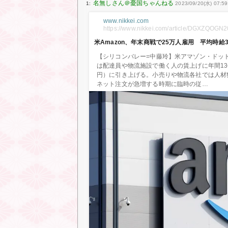
1:
2023/09/20(水) 07:59
www.nikkei.com
https://www.nikkei.com/article/DGXZQO
米Amazon、年末商戦で25万人雇用 平均時給3
【シリコンバレー=中藤玲】米アマゾン・ドット
は配達員や物流施設で働く人の賃上げに年間13億
円）に引き上げる。小売りや物流各社では人材
ネット注文が急増する時期に臨時の従