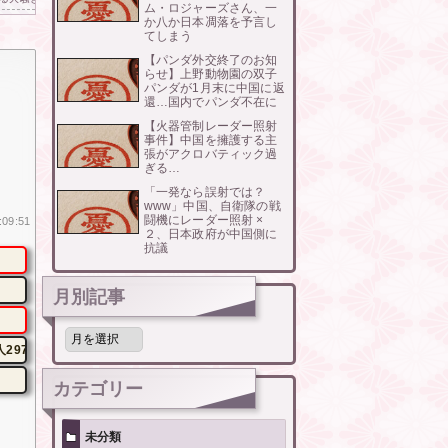
ム・ロジャーズさん、一
か八か日本凋落を予言し
てしまう
【パンダ外交終了のお知
らせ】上野動物園の双子
パンダが1月末に中国に返
還…国内でパンダ不在に
【火器管制レーダー照射
事件】中国を擁護する主
張がアクロバティック過
ぎる…
「一発なら誤射では？
www」中国、自衛隊の戦
闘機にレーダー照射 ×
:09:51
２、日本政府が中国側に
抗議
月別記事
月
別
9700円
記
事
カテゴリー
未分類