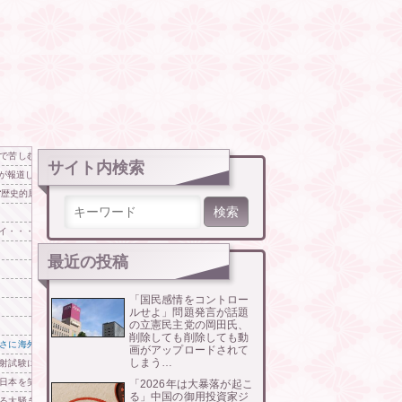
で苦しむ被災者に対して……
サイト内検索
ミが報道したがらないわけだわ
“歴史的屈辱” 韓国紙が警告「負ければ大惨事として残る」
検索:
イ・・・
最近の投稿
「国民感情をコントロー
ルせよ」問題発言が話題
の立憲民主党の岡田氏、
削除しても削除しても動
さに海外が大騒ぎ
画がアップロードされて
しまう…
射試験に韓国人が衝撃！」→「着々と進む最新鋭の防衛装備‥」
本を笑って見てたのに…（ﾌﾞﾙﾌﾞﾙ」＝韓国の反応
「2026年は大暴落が起こ
る」中国の御用投資家ジ
る大騒ぎ