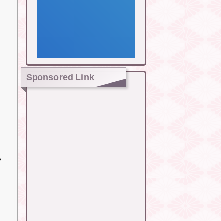
Sponsored Link
し