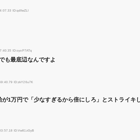
:07.33 ID:qdllwZLl
7:40.35 ID:oyoP7ATq
でも最底辺なんですよ
59:40.79 ID:zkY26u7K
時給が1万円で「少なすぎるから倍にしろ」とストライキ
03:57.18 ID:Vw81zGyB