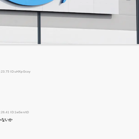
4:23.75 ID:uHXpGcoy
:26.41 ID:1wSen/tD
ゃないか