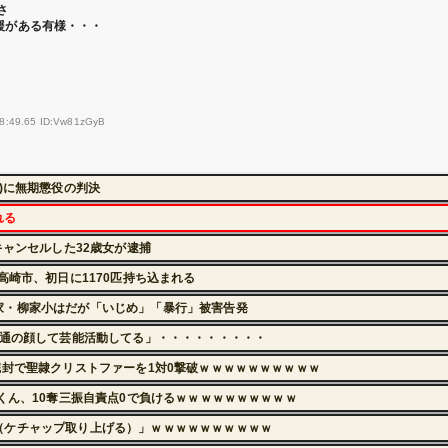
さ
支援がある有様・・・
38:49.65 ID:Vw81zGyB
？
)に無期懲役の判決
れる
キャンセルした32歳女が逮捕
高崎市、初日に1170匹持ち込まれる
家・柳家小はだが「いじめ」「暴行」被害告発
普通の顔して芸能活動してる」・・・・・・・・・
完封で聖隷クリストファーを1対0撃破ｗｗｗｗｗｗｗｗｗｗ
くん、10奪三振自責点0で負けるｗｗｗｗｗｗｗｗｗｗ
（ケチャップ取り上げる）」ｗｗｗｗｗｗｗｗｗｗ