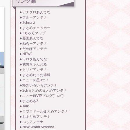
リンク集
アナグロあんてな
ブルーアンテナ
2chnavi
まとめチェッカー
2ちゃんマップ
憂国あんてな
ねらーアンテナ
だめぽアンテナ
NEW2
ワロタあんてな
我無ちゃんねる
トリビアンテナ
まとめたった速報
ニュース星3つ！
海外いろいろアンテナ
2chまとめのまとめアンテナ
ニュー速VIPブログ(`･ω･´)
まとめるZ
Talk
ラブラドールまとめアンテナ
おまとめアンテナ
ぷぅアンテナ
New World Antenna