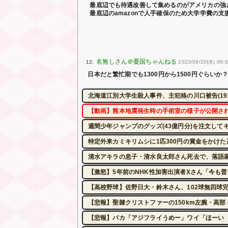
最底辺でも待遇改善して集めるのがアメリカの強
最底辺のamazonで人手確保のため大学学費の
12:
2023/09/20(水) 09:
日本だと繁忙期でも1300円から1500円ぐらいか
北海道江別大学生殺人事件、主犯格の川口被告(19
【動画】熊本地震発生時の手術室の様子が公開さ
週間少年ジャンプのグッズ(43億円分)を注文して
特定外来カミキリムシに1匹300円の賞金をかけた
清水アキラの息子・清水良太郎さん死去で、落語
【激怒】5年前のNHK性加害出演者Xさん「今も
【高校野球】佐野日大・鈴木さん、102球無四球
【悲報】聖隷クリストファーの150km左腕・高部
【悲報】バカ「アジフライうめー」ワイ「ほーい