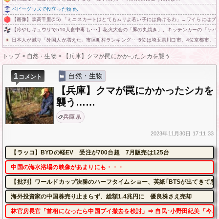
ベビーグッズで役立った物 他
【画像】森高千里(55) 「ミニスカートはとてもムリよ若い子には負けるわ」←ワイらにはブッ刺さ
【冷やしキュウリで510人食中毒も･･･】花火大会の「豚の丸焼き」、キッチンカーの「ケバ
日本人が減り「外国人が増えた」市区町村ランキング･･･5位は埼玉県川口市、4位京都市、で
トップ
>
自然・生物
>
【兵庫】クマが罠にかかったシカを襲う……
1
自然・生物
コメント
【兵庫】クマが罠にかかったシカを
襲う……
兵庫県
2023年
11月30日
17:11:33
【ラッコ】BYDの軽EV 受注が700台超 7月販売は125台
中国の海水浴場の映像があまりにも・・・
【批判】ワールドカップ決勝のハーフタイムショー、英紙｢BTSが出てきて悪
海外投資家の中国株売り止まらず、総額1.4兆円に 優良株さえ売却
林官房長官「首相になったら中国ブイ撤去を検討」⇒ 自民･小野田紀美「今、