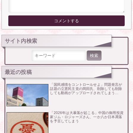
サイト内検索
検索:
最近の投稿
「国民感情をコントロールせよ」問題発言が
話題の立憲民主党の岡田氏、削除しても削除
しても動画がアップロードされてしまう…
「2026年は大暴落が起こる」中国の御用投資
家ジム・ロジャーズさん、一か八か日本凋落
を予言してしまう