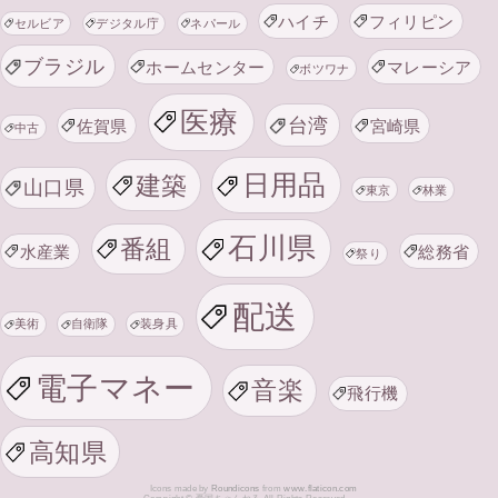
ハイチ
フィリピン
セルビア
デジタル庁
ネパール
ブラジル
ホームセンター
マレーシア
ボツワナ
医療
台湾
佐賀県
宮崎県
中古
日用品
建築
山口県
東京
林業
石川県
番組
水産業
総務省
祭り
配送
美術
自衛隊
装身具
電子マネー
音楽
飛行機
高知県
Icons made by
Roundicons
from
www.flaticon.com