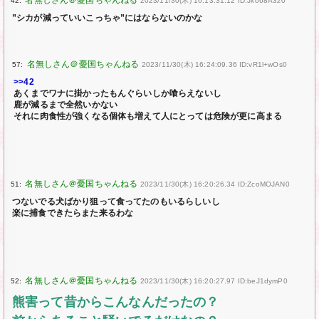
42:
2023/11/30(木) 16:13:31.12 ID:Jko68A3z0
”シカが減っていいこっちゃ”にはならないのかな
57:
2023/11/30(木) 16:24:09.36 ID:vR1l+wOs0
>>42
あくまでワナに掛かったもんぐらいしか喰らえないし
鹿が減るまで全然いかない
それに肉食性が強くなる個体も増えて人にとっては危険が更に高まる
51:
2023/11/30(木) 16:20:26.34 ID:ZcoMOJAN0
つないでる犬ばかり狙って食ってたのもいるらしいし
楽に捕食できたらまた来るわな
52:
2023/11/30(木) 16:20:27.97 ID:beJ1dymP0
熊害って昔からこんなんだったの？