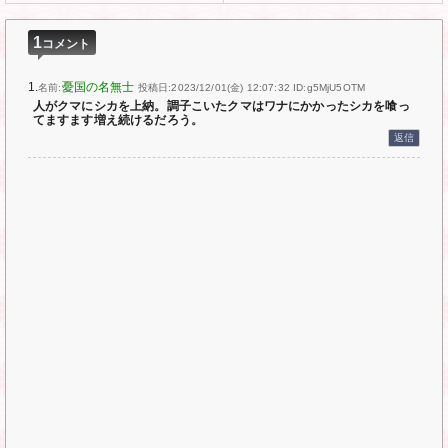
1
コメント
1.
憂国の名無士
名前:
投稿日:2023/12/01(金) 12:07:32
ID:g5MjU5OTM
人がクマにシカを上納。調子こいたクマはワナにかかったシカを喰っ
てますます増え続けるだろう。
返信