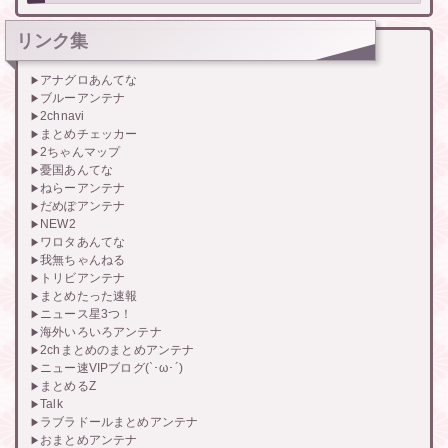
リンク集
アナグロあんてな
ブルーアンテナ
2chnavi
まとめチェッカー
2ちゃんマップ
憂国あんてな
ねらーアンテナ
だめぽアンテナ
NEW2
ワロタあんてな
我無ちゃんねる
トリビアンテナ
まとめたった速報
ニュース星3つ！
海外いろいろアンテナ
2chまとめのまとめアンテナ
ニュー速VIPブログ(`･ω･´)
まとめるZ
Talk
ラブラドールまとめアンテナ
おまとめアンテナ