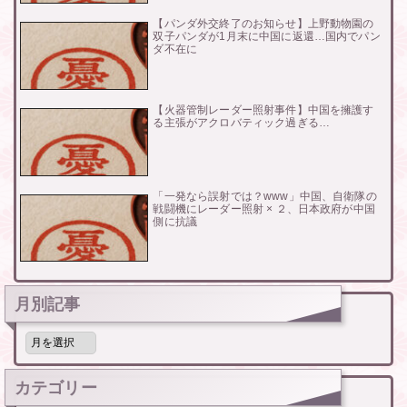
【パンダ外交終了のお知らせ】上野動物園の
双子パンダが1月末に中国に返還…国内でパン
ダ不在に
【火器管制レーダー照射事件】中国を擁護す
る主張がアクロバティック過ぎる…
「一発なら誤射では？www」中国、自衛隊の
戦闘機にレーダー照射 × ２、日本政府が中国
側に抗議
月別記事
月
別
記
事
カテゴリー