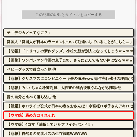
この記事のURLとタイトルをコピーする
子「デジカメってなに？」
韓国人「韓国人が日本のラーメンについて勘違いしていることがこちら…」→
【悲報】「トリコ」の新作グッズ、小松の顔が別人になってしまうｗｗｗｗ
【画像】ワンパンマン作画の息子(19)、さらにとんでもない体になるｗｗｗｗ
ベビーグッズで役立った物 他
【悲報】クリスマスにコンビニケーキ倍の値段www 毎年売れ残りの理由がこれw
【悲報】み い ちゃん枠審判員、大誤審の試合後涙ぐみながら謝罪 他
昔の自分と比べて落ち込む 他
【話題】ホロライブ公式が日本の春をおさんぽ！水宮枢ロボ子さんアキロゼ
【ウマ娘】褒め方はそれぞれ
【ウマ娘】4コマ「油断していたフサイチパンドラ」
【悲報】自然界の弱者オスの生存戦略WWWWW