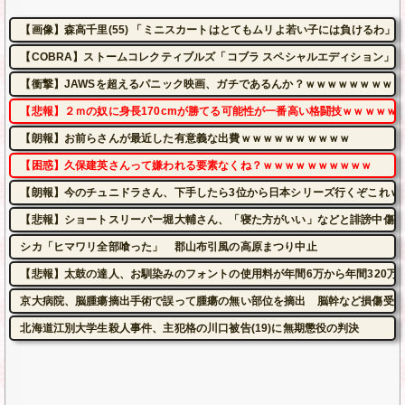
【画像】森高千里(55) 「ミニスカートはとてもムリよ若い子には負けるわ」←ワ
【COBRA】ストームコレクティブルズ「コブラ スペシャルエディション」
【衝撃】JAWSを超えるパニック映画、ガチであるんか？ｗｗｗｗｗｗｗｗｗ
【悲報】２ｍの奴に身長170cmが勝てる可能性が一番高い格闘技ｗｗｗｗｗ
【朗報】お前らさんが最近した有意義な出費ｗｗｗｗｗｗｗｗｗｗ
【困惑】久保建英さんって嫌われる要素なくね？ｗｗｗｗｗｗｗｗｗｗ
【朗報】今のチュニドラさん、下手したら3位から日本シリーズ行くぞこれｗ
【悲報】ショートスリーパー堀大輔さん、「寝た方がいい」などと誹謗中傷さ
シカ「ヒマワリ全部喰った」 郡山布引風の高原まつり中止
【悲報】太鼓の達人、お馴染みのフォントの使用料が年間6万から年間320万
京大病院、脳腫瘍摘出手術で誤って腫瘍の無い部位を摘出 脳幹など損傷受け
北海道江別大学生殺人事件、主犯格の川口被告(19)に無期懲役の判決