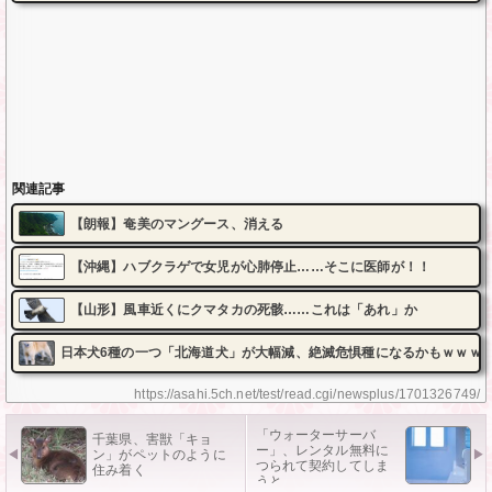
関連記事
【朗報】奄美のマングース、消える
【沖縄】ハブクラゲで女児が心肺停止……そこに医師が！！
【山形】風車近くにクマタカの死骸……これは「あれ」か
日本犬6種の一つ「北海道犬」が大幅減、絶滅危惧種になるかもｗｗｗ
https://asahi.5ch.net/test/read.cgi/newsplus/1701326749/
「ウォーターサーバ
千葉県、害獣「キョ
ー」、レンタル無料に
ン」がペットのように
つられて契約してしま
住み着く
うと……