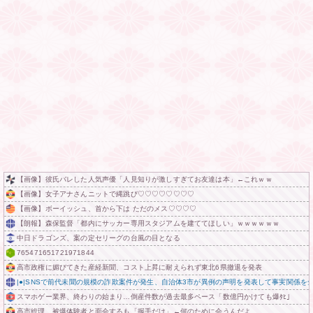
【画像】彼氏バレした人気声優「人見知りが激しすぎてお友達は本」←これｗｗ
【画像】女子アナさんニットで縄跳び♡♡♡♡♡♡♡♡
【画像】ボーイッシュ、首から下は ただのメス♡♡♡♡
【朗報】森保監督「都内にサッカー専用スタジアムを建ててほしい」ｗｗｗｗｗｗ
中日ドラゴンズ、案の定セリーグの台風の目となる
765471651721971844
高市政権に媚びてきた産経新聞、コスト上昇に耐えられず東北6県撤退を発表
|●|SNSで前代未聞の規模の詐欺案件が発生、自治体3市が異例の声明を発表して事実関係を
スマホゲー業界、終わりの始まり…倒産件数が過去最多ペース「数億円かけても爆ﾀﾋ」
高市総理、被爆体験者と面会するも「握手だけ」←何のために会うんだよ…