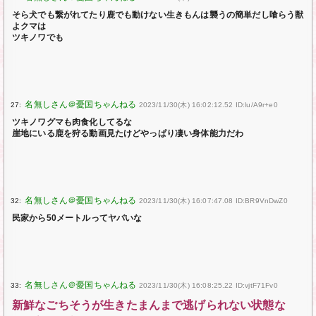
そら犬でも繋がれてたり鹿でも動けない生きもんは襲うの簡単だし喰らう獣
よクマは
ツキノワでも
27:
2023/11/30(木) 16:02:12.52 ID:lu/A9r+e0
ツキノワグマも肉食化してるな
崖地にいる鹿を狩る動画見たけどやっぱり凄い身体能力だわ
32:
2023/11/30(木) 16:07:47.08 ID:BR9VnDwZ0
民家から50メートルってヤバいな
33:
2023/11/30(木) 16:08:25.22 ID:vjtF71Fv0
新鮮なごちそうが生きたまんまで逃げられない状態な