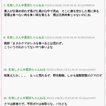
7:
2023/11/30(木) 15:48:38.42 ID:VyJWN85V0
素人が仕留め切れず逃げた鹿が山中で死ぬ そこに腹を空かした熊に来る
普通は食べない肉を食い味を覚える 熊は元来肉食じゃないのにね
8:
2023/11/30(木) 15:50:05.49 ID:3OVCw3ov0
猟師「まさかクマがシカを食べるとは思わず」
こういうのわかってないやつ多いよな
10:
2023/11/30(木) 15:51:48.25 ID:eQzvLVdX0
味覚えたか。。。 もっと荒れるぞ、野生動物、しかも猛獣部類のクマだぞ
12:
2023/11/30(木) 15:53:45.50 ID:eQzvLVdX0
クマは雑食だぞ。平和ボケは命取りな。バカども