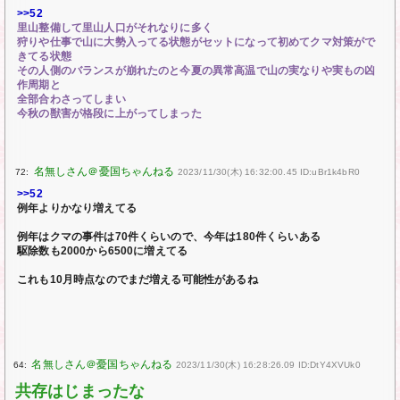
>>52
里山整備して里山人口がそれなりに多く
狩りや仕事で山に大勢入ってる状態がセットになって初めてクマ対策がで
きてる状態
その人側のバランスが崩れたのと今夏の異常高温で山の実なりや実もの凶
作周期と
全部合わさってしまい
今秋の獣害が格段に上がってしまった
72:
2023/11/30(木) 16:32:00.45 ID:uBr1k4bR0
>>52
例年よりかなり増えてる
例年はクマの事件は70件くらいので、今年は180件くらいある
駆除数も2000から6500に増えてる
これも10月時点なのでまだ増える可能性があるね
64:
2023/11/30(木) 16:28:26.09 ID:DtY4XVUk0
共存はじまったな