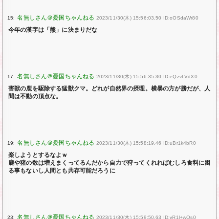
15:
2023/11/30(木) 15:56:03.50 ID:oOSdaWr80
今年の漢字は「熊」に決まりだな
17:
2023/11/30(木) 15:56:35.30 ID:eQzvLVdX0
害獣の鹿を駆除する猛獣クマ。どれが自然界の摂理。横暴の方が勝だが、人
間は不動の頂点な。
19:
2023/11/30(木) 15:58:19.46 ID:uBr1k4bR0
楽しようとするなよｗ
鹿や猪の数は増えまくってるんだから自力で狩ってくれればむしろ食料に困
る事もないし人間とも共存可能だろうに
23:
2023/11/30(木) 15:59:50.63 ID:vR1l+wOs0