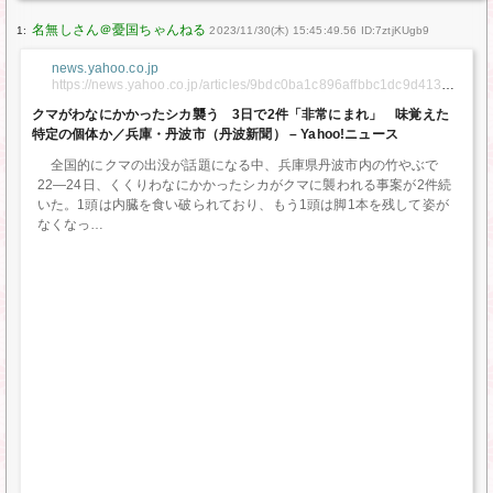
1:
2023/11/30(木) 15:45:49.56 ID:7ztjKUgb9
news.yahoo.co.jp
https://news.yahoo.co.jp/articles/9bdc0ba1c896affbbc1dc9d4131c
a5a686a74701
クマがわなにかかったシカ襲う 3日で2件「非常にまれ」 味覚えた
特定の個体か／兵庫・丹波市（丹波新聞） – Yahoo!ニュース
全国的にクマの出没が話題になる中、兵庫県丹波市内の竹やぶで
22―24日、くくりわなにかかったシカがクマに襲われる事案が2件続
いた。1頭は内臓を食い破られており、もう1頭は脚1本を残して姿が
なくなっ