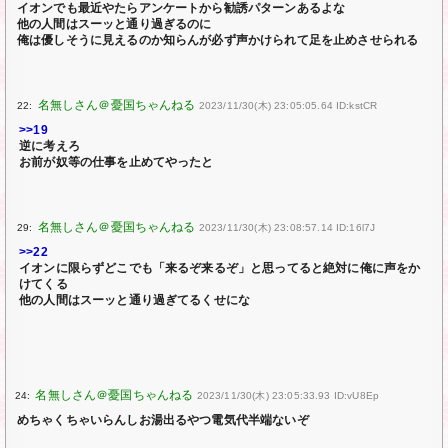
イオンでも最近やたらアンケートから勧誘パターンあるよな
他の人間はスーッと通り過ぎるのに
俺は優しそうに見えるのか知らんが必ず声かけられて足を止めさせられる
22:
2023/11/30(木) 23:05:05.64 ID:kstCR
>>19
逆に考えろ
お前が奴等の仕事を止めてやったと
29:
2023/11/30(木) 23:08:57.14 ID:16l7J
>>22
イオンに限らずどこでも「来るぞ来るぞ」と思ってると絶対に俺に声をか
けてくる
他の人間はスーッと通り過ぎてるくせにな
24:
2023/11/30(木) 23:05:33.93 ID:vU8Ep
めちゃくちゃいらんしお湯出るやつ電気代半端ないぞ