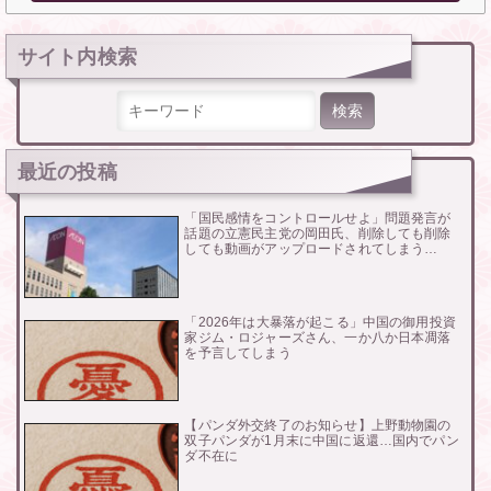
サイト内検索
検索:
最近の投稿
「国民感情をコントロールせよ」問題発言が
話題の立憲民主党の岡田氏、削除しても削除
しても動画がアップロードされてしまう…
「2026年は大暴落が起こる」中国の御用投資
家ジム・ロジャーズさん、一か八か日本凋落
を予言してしまう
【パンダ外交終了のお知らせ】上野動物園の
双子パンダが1月末に中国に返還…国内でパン
ダ不在に