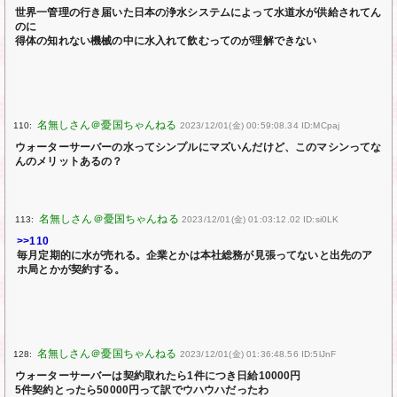
世界一管理の行き届いた日本の浄水システムによって水道水が供給されてん
のに
得体の知れない機械の中に水入れて飲むってのが理解できない
110:
2023/12/01(金) 00:59:08.34 ID:MCpaj
ウォーターサーバーの水ってシンプルにマズいんだけど、このマシンってな
んのメリットあるの？
113:
2023/12/01(金) 01:03:12.02 ID:si0LK
>>110
毎月定期的に水が売れる。企業とかは本社総務が見張ってないと出先のア
ホ局とかが契約する。
128:
2023/12/01(金) 01:36:48.56 ID:5lJnF
ウォーターサーバーは契約取れたら1件につき日給10000円
5件契約とったら50000円って訳でウハウハだったわ