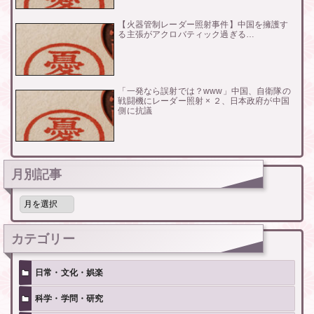
【火器管制レーダー照射事件】中国を擁護す
る主張がアクロバティック過ぎる…
「一発なら誤射では？www」中国、自衛隊の
戦闘機にレーダー照射 × ２、日本政府が中国
側に抗議
月別記事
月
別
記
事
カテゴリー
日常・文化・娯楽
科学・学問・研究