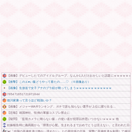
【画像】デビューしたてのアイドルグループ、なんか1人だけおかしいと話題にｗｗｗｗｗｗ
【衝撃】このエ●い服どうやって着たの……♡ （※画像あり）
【画像】生放送で女子アナのブラ紐が映ってしまうｗｗｗｗｗｗｗｗｗｗｗｗ
765471651721971844
徳川家康って言うほど戦強いか？
【画像】メジャーWARランキング、ガチで誰も知らない選手が上位に躍り出る…
【悲報】靖国神社、恒例の軍服コスプレ禁止に
【疑問】「監視カメラに映らない服」の使い道が犯罪以外思いつかないｗｗｗｗ 他
妊娠報告時に義両親から「障害が心配。生まれるまでおめでとうは言えない」と言われた日
|●|「中国の高速鉄道は静か・揺れない」との親中派の主張、実際に高速鉄道を利用して検証