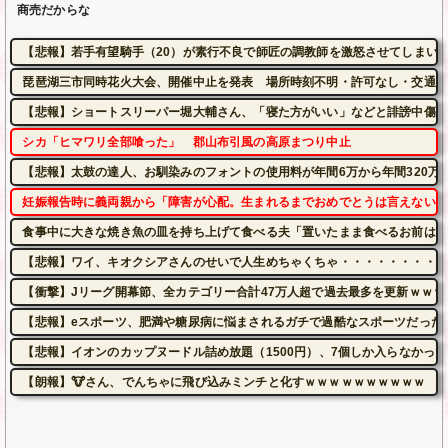
商売だからな
【悲報】若手有望騎手（20）が素行不良で師匠の調教師を激怒させてしまい
琵琶湖三市同時花火大会、開催中止を発表 場所時刻不明・許可なし・交通整
【悲報】ショートスリーパー堀大輔さん、「寝た方がいい」などと誹謗中傷さ
シカ「ヒマワリ全部喰った」 郡山布引風の高原まつり中止
【悲報】太鼓の達人、お馴染みのフォントの使用料が年間6万から年間320万
妊娠報告時に義両親から「障害が心配。生まれるまでおめでとうは言えない」
食事中に大きな焼き魚の皿を持ち上げて食べる夫「置いたまま食べるお前は品
【悲報】ワイ、キオクシアさんのせいで人生めちゃくちゃ・・・・・・・・・
【衝撃】Jリーグ開幕節、全カテゴリー合計47万人超で過去最多を更新ｗｗｗ
【悲報】eスポーツ、肥満や糖尿病に悩まされるガチで過酷なスポーツだった
【悲報】イオンのカップヌードル詰め放題（1500円）、7個しか入らなかっ
【朗報】🐮さん、でんちゃに飛び込みミンチと化すｗｗｗｗｗｗｗｗｗｗ