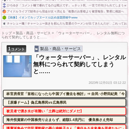
ひろゆき「コメント欄で暴れてるのは暇人です」→ネット民、一言で片付けられてしまうｗ
アイドルライブで財布から現金が次々消える「複数のお客様より被害報告」警察に相談へ
【画像】イオンでカップヌードル詰め放題開催中www
チャシュー麺！チャーシュー抜きを頼んだら普通のラーメンが出てきたんだが、これってお
トップ
>
製品・商品・サービス
>
「ウォーターサーバー」、レンタル無料につ
られて契約してしまうと……
1
製品・商品・サービス
コメント
「ウォーターサーバー」、レンタル
無料につられて契約してしまう
と……
2023年
12月01日
03:12:22
林官房長官「首相になったら中国ブイ撤去を検討」⇒ 自民･小野田紀美「今、
【原爆ドーム】偽広島県民vs広島県民
被災者で湧き水が有難い「土葬は絶対にダメだ】
海外投資家の中国株売り止まらず、総額1.4兆円に 優良株さえ売却
護憲派集会で市民運動家の菱山南帆子さん「責任ある未来像を若者たちに」平