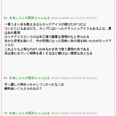
51:
2023/11/30(木) 23:19:37.47 ID:16l7J
一番うまい水を教えるならロックアイスの溶けたやつだよ
コンビニにもあるだろ。カップにはいったクラッシュアイスもあるよな。夏
はあれ最高
ロックアイスというのは氷工場で厳重な管理のもと作られる
氷から空気を抜いて、中が空洞になった四角い氷の塊を砕いたのがロックア
イスだ
これよりも上等なのがいわゆるかき氷で使う透明の氷である
氷は凍らせていく時間を長くするほど解けない透明な氷となる
52:
2023/11/30(木) 23:19:54.03 ID:tkeSV
引っ越した時めっちゃしつこかったなこれ
解約金いくらとられるの？
70:
2023/11/30(木) 23:36:15.34 ID:16l7J