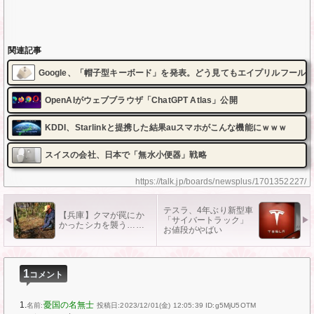
関連記事
Google、「帽子型キーボード」を発表。どう見てもエイプリルフール
OpenAIがウェブブラウザ「ChatGPT Atlas」公開
KDDI、Starlinkと提携した結果auスマホがこんな機能にｗｗｗ
スイスの会社、日本で「無水小便器」戦略
https://talk.jp/boards/newsplus/1701352227/
テスラ、4年ぶり新型車
【兵庫】クマが罠にか
「サイバートラック」
かったシカを襲う……
お値段がやばい
1
コメント
1.
憂国の名無士
名前:
投稿日:2023/12/01(金) 12:05:39
ID:g5MjU5OTM