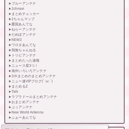
ブルーアンテナ
2chnavi
まとめチェッカー
2ちゃんマップ
憂国あんてな
ねらーアンテナ
だめぽアンテナ
NEW2
ワロタあんてな
我無ちゃんねる
トリビアンテナ
まとめたった速報
ニュース星3つ！
海外いろいろアンテナ
2chまとめのまとめアンテナ
ニュー速VIPブログ(`･ω･´)
まとめるZ
Talk
ラブラドールまとめアンテナ
おまとめアンテナ
ぷぅアンテナ
New World Antenna
ふぉーあんてな