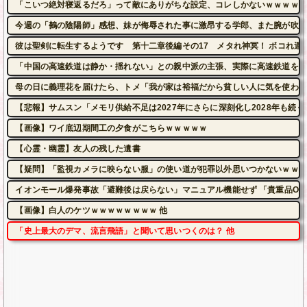
「こいつ絶対寝返るだろ」って敵にありがちな設定、コレしかないｗｗｗｗ
今週の「鵺の陰陽師」感想、妹が侮辱された事に激昂する学郎、また腕が吹っ
彼は聖剣に転生するようです 第十二章後編その17 メタれ神冥！ ボコれ運
「中国の高速鉄道は静か・揺れない」との親中派の主張、実際に高速鉄道を利
母の日に義理花を届けたら、トメ「我が家は裕福だから貧しい人に気を使われ
【悲報】サムスン「メモリ供給不足は2027年にさらに深刻化し2028年も続く
【画像】ワイ底辺期間工の夕食がこちらｗｗｗｗｗ
【心霊・幽霊】友人の残した遺書
【疑問】「監視カメラに映らない服」の使い道が犯罪以外思いつかないｗｗｗ
イオンモール爆発事故「避難後は戻らない」マニュアル機能せず 「貴重品OK」
【画像】白人のケツｗｗｗｗｗｗｗｗ 他
「史上最大のデマ、流言飛語」と聞いて思いつくのは？ 他