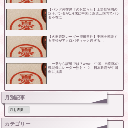
【パンダ外交終了のお知らせ】上野動物園の
双子パンダが1月末に中国に返還…国内でパン
ダ不在に
【火器管制レーダー照射事件】中国を擁護す
る主張がアクロバティック過ぎる…
「一発なら誤射では？www」中国、自衛隊の
戦闘機にレーダー照射 × ２、日本政府が中国
側に抗議
月別記事
月
別
記
事
カテゴリー