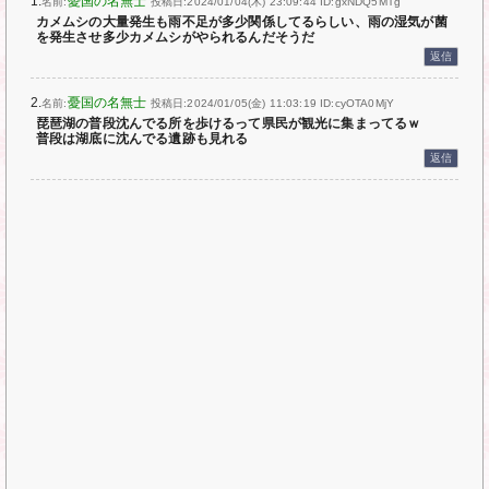
1.
憂国の名無士
名前:
投稿日:2024/01/04(木) 23:09:44
ID:gxNDQ5MTg
カメムシの大量発生も雨不足が多少関係してるらしい、雨の湿気が菌
を発生させ多少カメムシがやられるんだそうだ
返信
2.
憂国の名無士
名前:
投稿日:2024/01/05(金) 11:03:19
ID:cyOTA0MjY
琵琶湖の普段沈んでる所を歩けるって県民が観光に集まってるｗ
普段は湖底に沈んでる遺跡も見れる
返信