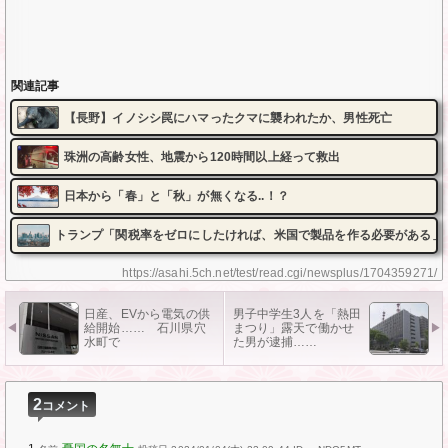
関連記事
【長野】イノシシ罠にハマったクマに襲われたか、男性死亡
珠洲の高齢女性、地震から120時間以上経って救出
日本から「春」と「秋」が無くなる..！？
トランプ「関税率をゼロにしたければ、米国で製品を作る必要がある」
https://asahi.5ch.net/test/read.cgi/newsplus/1704359271/
日産、EVから電気の供
男子中学生3人を「熱田
給開始…… 石川県穴
まつり」露天で働かせ
水町で
た男が逮捕……
2
コメント