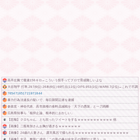
高卒左腕で最速156キロ←こういう投手ってプロで育成難しいよな
大谷翔平 打率.297(6位) 26本(6位) 69打点(11位) OPS.953(1位) WAR6.7(2位)←こ
765471651721971844
暴力行為法違反の疑いで、毎日新聞記者を逮捕
参政党・神谷代表、高市政権の食料品減税を「天下の愚策」と一刀両断
広島県知事ら「核抑止論、根本的におかしい」
【悲報】クロちゃん、とち狂ったツイートをするｗｗｗｗｗｗｗｗｗｗｗ 他
【画像】二瓶有加さんお胸が過ぎるｗｗｗｗｗｗｗ
【画像】24歳の人妻さん、露天風呂で撮られるｗｗｗｗｗｗｗｗｗｗｗｗｗｗｗｗｗ
【画像】女子、整形に成功「この形の鼻が全女子の理想だと思う」⇒