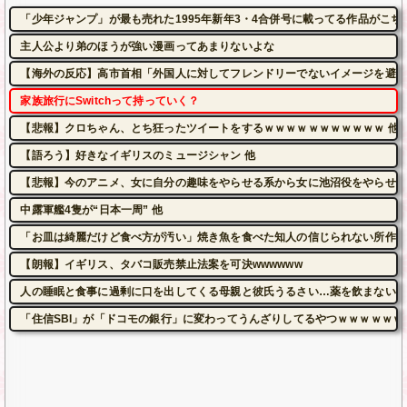
「少年ジャンプ」が最も売れた1995年新年3・4合併号に載ってる作品がこち
主人公より弟のほうが強い漫画ってあまりないよな
【海外の反応】高市首相「外国人に対してフレンドリーでないイメージを避け
家族旅行にSwitchって持っていく？
【悲報】クロちゃん、とち狂ったツイートをするｗｗｗｗｗｗｗｗｗｗｗ 他
【語ろう】好きなイギリスのミュージシャン 他
【悲報】今のアニメ、女に自分の趣味をやらせる系から女に池沼役をやらせる
中露軍艦4隻が“日本一周” 他
「お皿は綺麗だけど食べ方が汚い」焼き魚を食べた知人の信じられない所作…
【朗報】イギリス、タバコ販売禁止法案を可決wwwwww
人の睡眠と食事に過剰に口を出してくる母親と彼氏うるさい…薬を飲まないと
「住信SBI」が「ドコモの銀行」に変わってうんざりしてるやつｗｗｗｗｗｗ