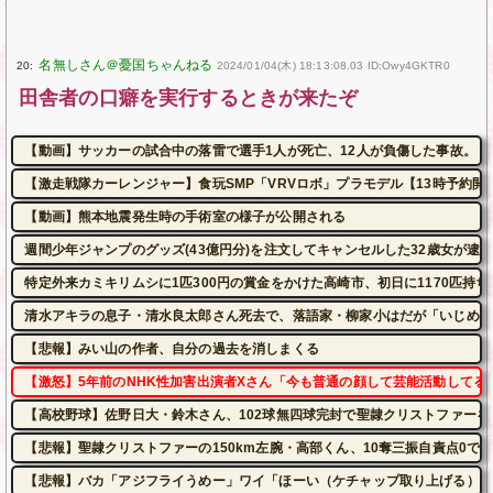
20:
2024/01/04(木) 18:13:08.03 ID:Owy4GKTR0
田舎者の口癖を実行するときが来たぞ
【動画】サッカーの試合中の落雷で選手1人が死亡、12人が負傷した事故。
【激走戦隊カーレンジャー】食玩SMP「VRVロボ」プラモデル【13時予約開
【動画】熊本地震発生時の手術室の様子が公開される
週間少年ジャンプのグッズ(43億円分)を注文してキャンセルした32歳女が逮
特定外来カミキリムシに1匹300円の賞金をかけた高崎市、初日に1170匹持
清水アキラの息子・清水良太郎さん死去で、落語家・柳家小はだが「いじめ」
【悲報】みい山の作者、自分の過去を消しまくる
【激怒】5年前のNHK性加害出演者Xさん「今も普通の顔して芸能活動してる
【高校野球】佐野日大・鈴木さん、102球無四球完封で聖隷クリストファーを
【悲報】聖隷クリストファーの150km左腕・高部くん、10奪三振自責点0で
【悲報】バカ「アジフライうめー」ワイ「ほーい（ケチャップ取り上げる）」