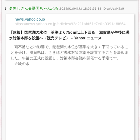
1:
2024/01/04(木) 18:07:51.38 ID:swUzaH4a9
news.yahoo.co.jp
https://news.yahoo.co.jp/articles/93c211abf61c7e0b0391a8f86472
99f1a9bcb77a
【速報】琵琶湖の水位 基準より75cm以上下回る 滋賀県が午後に渇
水対策本部を設置へ（読売テレビ） – Yahoo!ニュース
雨不足などの影響で、琵琶湖の水位が基準を大きく下回っているこ
とを受け、滋賀県は、さきほど渇水対策本部を設置することを決めま
した。午後に正式に設置し、対策本部会議を開催する予定です。
「近畿の水