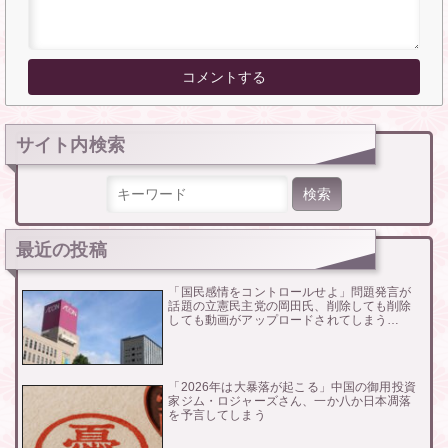
サイト内検索
検索:
最近の投稿
「国民感情をコントロールせよ」問題発言が
話題の立憲民主党の岡田氏、削除しても削除
しても動画がアップロードされてしまう…
「2026年は大暴落が起こる」中国の御用投資
家ジム・ロジャーズさん、一か八か日本凋落
を予言してしまう