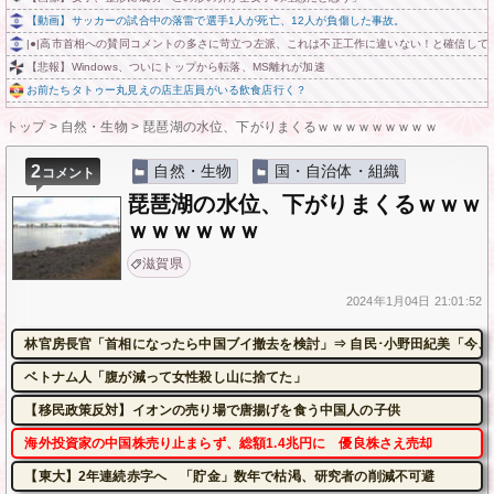
【動画】サッカーの試合中の落雷で選手1人が死亡、12人が負傷した事故。
|●|高市首相への賛同コメントの多さに苛立つ左派、これは不正工作に違いない！と確信して
【悲報】Windows、ついにトップから転落、MS離れが加速
お前たちタトゥー丸見えの店主店員がいる飲食店行く？
トップ
>
自然・生物
>
琵琶湖の水位、下がりまくるｗｗｗｗｗｗｗｗｗ
2
自然・生物
国・自治体・組織
コメント
琵琶湖の水位、下がりまくるｗｗｗ
ｗｗｗｗｗｗ
滋賀県
2024年
1月04日
21:01:52
林官房長官「首相になったら中国ブイ撤去を検討」⇒ 自民･小野田紀美「今、
ベトナム人「腹が減って女性殺し山に捨てた」
【移民政策反対】イオンの売り場で唐揚げを食う中国人の子供
海外投資家の中国株売り止まらず、総額1.4兆円に 優良株さえ売却
【東大】2年連続赤字へ 「貯金」数年で枯渇、研究者の削減不可避