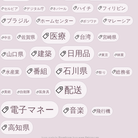
ハイチ
フィリピン
セルビア
デジタル庁
ネパール
ブラジル
ホームセンター
マレーシア
ボツワナ
医療
台湾
佐賀県
宮崎県
中古
日用品
建築
山口県
東京
林業
石川県
番組
水産業
総務省
祭り
配送
美術
自衛隊
装身具
電子マネー
音楽
飛行機
高知県
Icons made by
Roundicons
from
www.flaticon.com