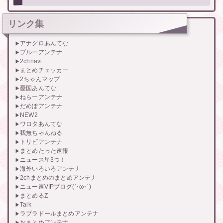
リンク集
アナグロあんてな
ブルーアンテナ
2chnavi
まとめチェッカー
2ちゃんマップ
憂国あんてな
ねらーアンテナ
だめぽアンテナ
NEW2
ワロタあんてな
我無ちゃんねる
トリビアンテナ
まとめたった速報
ニュース星3つ！
海外いろいろアンテナ
2chまとめのまとめアンテナ
ニュー速VIPブログ(`･ω･´)
まとめるZ
Talk
ラブラドールまとめアンテナ
おまとめアンテナ