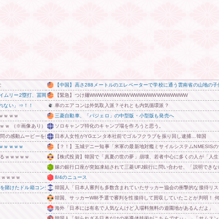
な
【中国】高さ288メートルのエレベーターで学校に通う雲南省の山地の子供
タイムリー2塁打、冨岡1失点完投
【緊急】つけ麺WWWWWWWWWWWWWWWWWWWWWW
れない」⇒！！
車のエアコンは外気取入派？それとも内気循環派？
ｗｗｗｗ
三菱自動車、「パジェロ」の中型版・小型版も発売へ
ｗｗ （※画像あり）
ソロキャンプ特化のキャンプ場を作ろうと思う。
訪問の感動ムービーを投稿
日本人女性がYGエンタ本社前でゴルフクラブを振り回し逮捕…韓国
ｗｗｗｗｗ
【？！】玉城デニー知事「米軍の最新地対艦ミサイルシステムNMESIS
かるｗｗｗｗｗ
【株式投資】韓国で「真夏の世の夢」崩壊、若者中心に多くの人が「人生
嫁の銀行口座が突如凍結されて三菱UFJ銀行に問い合わせ、「説明でき
ｗｗｗｗｗ
8/4のニュース
運を賭けたドル箱コンテンツが御蔵入りになってしまい……
韓国人「日本人審判も多数含まれていたサッカー協会の衝撃的な接待リス
韓国、サッカーW杯予選で審判を性接待して買収していたことが判明！ 
海外「日本には有名で人気なんけど入場料無料の遊園地があるんだよ」
韓国人「知られざる日本だけの半導体技術がこちらです‥」→「サムスンが