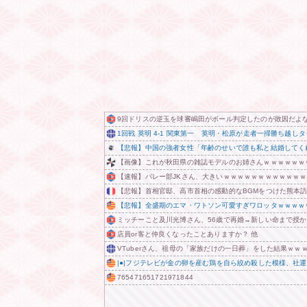
9回ドリスの逆玉を球審嶋田がボール判定したのが敗因だよ
1回戦 英明 4-1 関東第一 英明・松原が走者一掃勝ち越し
【悲報】中国の強者女性「年齢のせいで誰も私と結婚してく
【画像】これが秋田県の雑誌モデルのお姉さんｗｗｗｗｗｗ
【速報】バレー部JKさん、大きいｗｗｗｗｗｗｗｗｗｗｗｗ
【悲報】首相官邸、高市首相の感動的なBGMをつけた熊本
【悲報】全盛期のエマ・ワトソン可愛すぎワロッタｗｗｗｗ
ミッチーこと及川光博さん、56歳で再婚→新しい命まで授
店員or客と仲良くなったことありますか？ 他
VTuberさん、祖母の「家族だけの一日葬」をした結果ｗｗ
|●|フジテレビが金の卵を産む鶏を自ら絞め殺した模様、社
765471651721971844