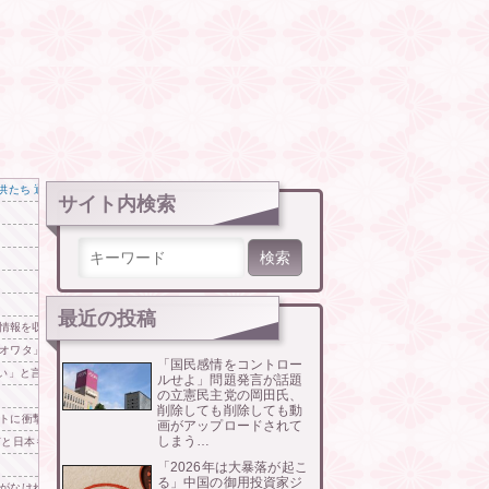
たち 通学時間 3時間→30分に短縮
サイト内検索
検索:
最近の投稿
の情報を収集したい」
オワタ」―中国メディア
「国民感情をコントロー
ない」と言われて警察に相談しにいくと……
ルせよ」問題発言が話題
の立憲民主党の岡田氏、
削除しても削除しても動
トに衝撃の声！」→「日本人審判の名前が次々と明るみに‥」
画がアップロードされて
しまう…
何と日本も巻き込まれることに
「2026年は大暴落が起こ
る」中国の御用投資家ジ
なければiPhoneが作れないと信じていたのに‥」