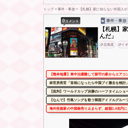
トップ
>
事件・事故
>
【札幌】家に知らない外国人が
0
事件・事故
コメント
【札幌】
んだ」
北海道
イ
【熊本地震】車中泊避難して留守の家からエアコン
林官房長官「首相になったら中国ブイ撤去を検討」
【批判】ワールドカップ決勝のハーフタイムショー
【なんで】竹島ソングを歌う韓国アイドルグルー
海外投資家の中国株売り止まらず、総額1.4兆円