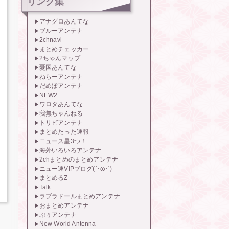
リンク集
アナグロあんてな
ブルーアンテナ
2chnavi
まとめチェッカー
2ちゃんマップ
憂国あんてな
ねらーアンテナ
だめぽアンテナ
NEW2
ワロタあんてな
我無ちゃんねる
トリビアンテナ
まとめたった速報
ニュース星3つ！
海外いろいろアンテナ
2chまとめのまとめアンテナ
ニュー速VIPブログ(`･ω･´)
まとめるZ
Talk
ラブラドールまとめアンテナ
おまとめアンテナ
ぷぅアンテナ
New World Antenna