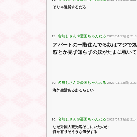
そりゃ逮捕するだろ
13:
2023/04/23(日) 21:
アパートの一階住んでる奴はマジで気
窓とか見ず知らずの奴がたまに覗いて
30:
2023/04/23(日) 21:
海外生活あるあるらしい
36:
2023/04/23(日) 21:
なぜ外国人観光客そこにいたのか
何か有りそううな気がする