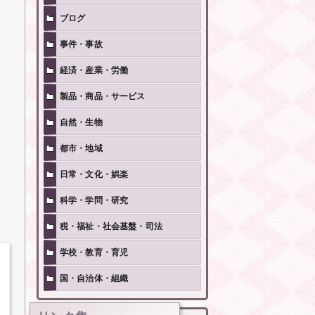
ブログ
事件・事故
経済・産業・労働
製品・商品・サービス
自然・生物
都市・地域
日常・文化・娯楽
科学・学問・研究
税・福祉・社会基盤・司法
学校・教育・育児
国・自治体・組織