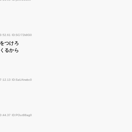
33:52.61 ID:SC/72k8G0
をつけろ
くるから
37:12.13 ID:SaUArwbc0
40:44.37 ID:POut88ag0