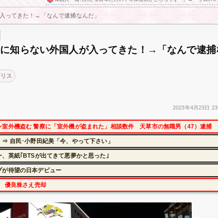
入ってきた！→「なんで逮捕なんだ」
家に知らない外国人が入ってきた！→「なんで逮捕
ギリス
2023年
4月23日
23
室外機盗む 警察に「室外機が盗まれた」相談数件 天草市の無職男（47）逮捕
⇒ 自民･小野田紀美「今、やって下さい」
、英紙｢BTSが出てきて悪夢かと思った｣
プが待望の日本デビュー
に 優良株さえ売却