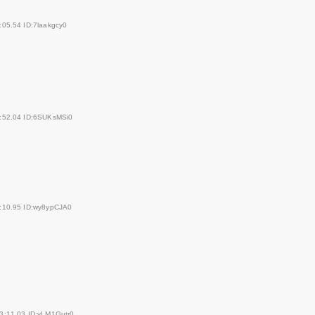
:05.54 ID:7laakgcy0
:52.04 ID:6SUKsMSi0
:10.95 ID:wy8ypCJA0
3:11.03 ID:yLM1Gutr0