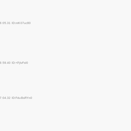
6:05.31 ID:ntK07uc80
:59.40 ID:+PjlvFsI0
47:04.32 ID:FduBsRYn0