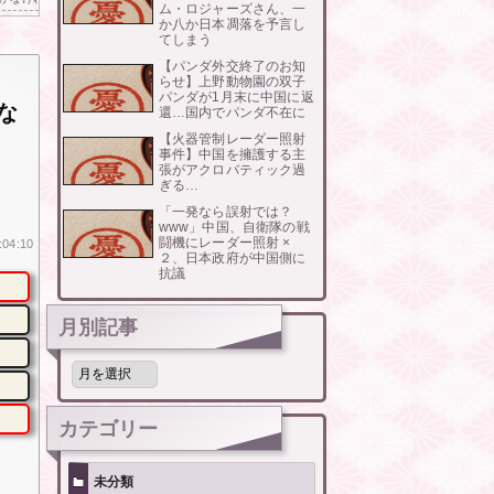
ム・ロジャーズさん、一
か八か日本凋落を予言し
てしまう
【パンダ外交終了のお知
らせ】上野動物園の双子
パンダが1月末に中国に返
な
還…国内でパンダ不在に
【火器管制レーダー照射
事件】中国を擁護する主
張がアクロバティック過
ぎる…
「一発なら誤射では？
www」中国、自衛隊の戦
闘機にレーダー照射 ×
:04:10
２、日本政府が中国側に
抗議
月別記事
月
別
記
事
カテゴリー
未分類