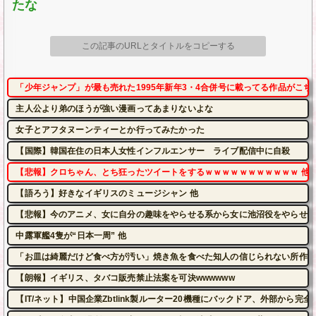
たな
この記事のURLとタイトルをコピーする
「少年ジャンプ」が最も売れた1995年新年3・4合併号に載ってる作品がこち
主人公より弟のほうが強い漫画ってあまりないよな
女子とアフタヌーンティーとか行ってみたかった
【国際】韓国在住の日本人女性インフルエンサー ライブ配信中に自殺
【悲報】クロちゃん、とち狂ったツイートをするｗｗｗｗｗｗｗｗｗｗｗ 他
【語ろう】好きなイギリスのミュージシャン 他
【悲報】今のアニメ、女に自分の趣味をやらせる系から女に池沼役をやらせる
中露軍艦4隻が“日本一周” 他
「お皿は綺麗だけど食べ方が汚い」焼き魚を食べた知人の信じられない所作…
【朗報】イギリス、タバコ販売禁止法案を可決wwwwww
【IT/ネット】中国企業Zbtlink製ルーター20機種にバックドア、外部から完