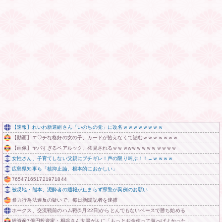
【速報】れいわ新選組さん「いのちの党」に改名ｗｗｗｗｗｗｗｗ
【動画】エ♡チな格好の女の子、カードが拾えなくて詰むｗｗｗｗｗｗｗ
【画像】ヤバすぎるペアルック、発見されるｗｗｗwｗｗｗｗｗｗｗｗｗ
女性さん、子育てしない父親にブチギレ！声の限り叫ぶ！！→ｗｗｗｗ
広島県知事ら「核抑止論、根本的におかしい」
765471651721971844
被災地・熊本、泥酔者の通報が止まらず県警が異例のお願い
暴力行為法違反の疑いで、毎日新聞記者を逮捕
ホークス、交流戦前のハム戦(5月22日)からとんでもないペースで勝ち始める
総資産7億円投資家・桐谷さん大腸がんに「もっとお金使って遊べばよかった」