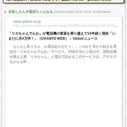
1:
2024/01/15(月) 09:57:10.41 ID:4I8eMIar9
news.yahoo.co.jp
https://news.yahoo.co.jp/articles/a70019f8e0d755b46a780d37f1b
e31599aaef7d7
「リカちゃんでんわ」が電話機の衰退を乗り越えて56年続く理由「い
まだに月4万件！」（CHANTO WEB） – Yahoo!ニュース
「もしもし私リカよ、お電話ありがとう」。このひと言から始まる電
話の「リカちゃんでんわ」サービス。SNSが当たり前の今、国民的着
せ替え人形「リカちゃん」と電話で話せるこのサービスは、アナログ
ながらも昨