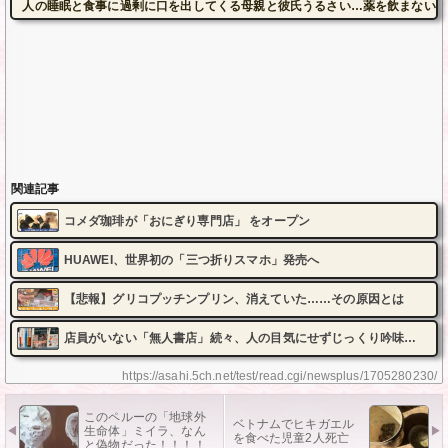
人の睡眠と食事に過剰に口を出してくる母親と彼氏うるさい…薬を飲まないと
関連記事
コメダ珈琲が「おにぎり専門店」 をオープン
HUAWEI、世界初の「三つ折りスマホ」発売へ
【悲報】グリコプッチンプリン、消えていた……その原因とは
店員がいない「無人書店」続々、人の目気にせずじっくり吟味…
https://asahi.5ch.net/test/read.cgi/newsplus/1705280230/
このペルーの「地球外
ベトナムでヒキガエル
生命体」ミイラ、なん
を食べた児童2人死亡
と偽物だった！！！！