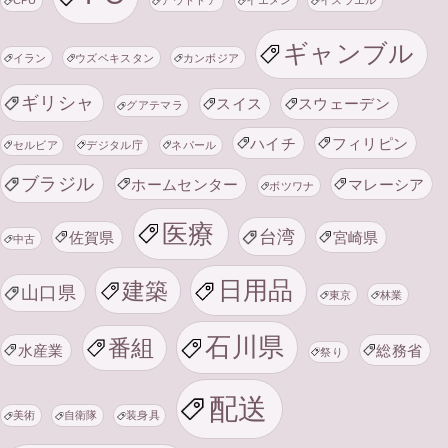
CPU
アウトドア
イエメン
イスラエル
ギャンブル
イラン
ウズベキスタン
カンボジア
ギリシャ
スイス
スウェーデン
グアテマラ
ハイチ
フィリピン
セルビア
デジタル庁
ネパール
ブラジル
ホームセンター
マレーシア
ボツワナ
医療
台湾
佐賀県
宮崎県
中古
日用品
建築
山口県
東京
林業
石川県
番組
水産業
総務省
祭り
配送
美術
自衛隊
装身具