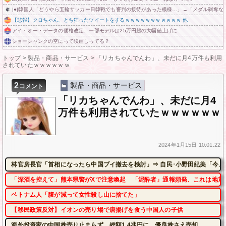
|●|韓国人「どうやら五輪サッカー日韓戦でも審判の接待があった模様…」→「メダル剥奪なので
【悲報】クロちゃん、とち狂ったツイートをするｗｗｗｗｗｗｗｗｗｗｗ 他
アイ・オー・データの価格改定、一部モデルは25万円超の大幅値上げに
ショーシャンクの空にって映画しってる？
トップ
>
製品・商品・サービス
>
「リカちゃんでんわ」、未だに月4万件も利用
されていたｗｗｗｗｗｗ
2
製品・商品・サービス
コメント
「リカちゃんでんわ」、未だに月4
万件も利用されていたｗｗｗｗｗｗ
2024年
1月15日
10:01:22
林官房長官「首相になったら中国ブイ撤去を検討」⇒ 自民･小野田紀美「今、
「深酒を控えて」熊本県警がXで注意喚起 「泥酔者」通報頻発、これは地震
ベトナム人「腹が減って女性殺し山に捨てた」
【移民政策反対】イオンの売り場で唐揚げを食う中国人の子供
海外投資家の中国株売り止まらず、総額1.4兆円に 優良株さえ売却