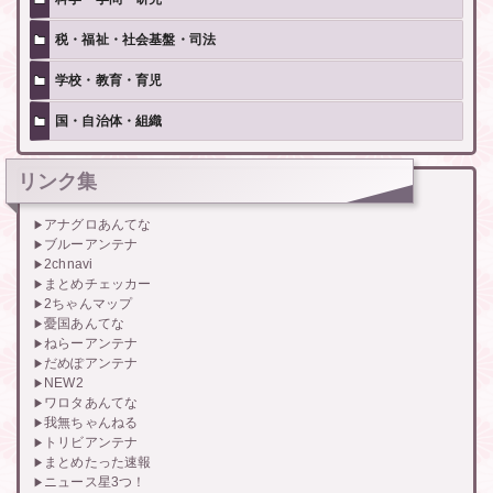
税・福祉・社会基盤・司法
学校・教育・育児
国・自治体・組織
リンク集
アナグロあんてな
ブルーアンテナ
2chnavi
まとめチェッカー
2ちゃんマップ
憂国あんてな
ねらーアンテナ
だめぽアンテナ
NEW2
ワロタあんてな
我無ちゃんねる
トリビアンテナ
まとめたった速報
ニュース星3つ！