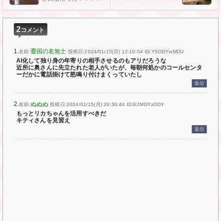
2
コメント
1.
憂国の名無士
名前:
投稿日:2024/01/15(月) 12:10:04
ID:Y5ODYwMDU
AI化して独り身の年寄りの相手させるのもアリだろうな
近所に奥さんに先立たれた老人がいたが、毎朝何処かのコールセンタ
ーだかに電話掛けて怒鳴り付けまくっていたし
返信
2.
ぬぬぬ
名前:
投稿日:2024/01/15(月) 20:30:44
ID:E2MDYzODY
もっとリカちゃんを活用すべきだ
キティさんを見習え
返信