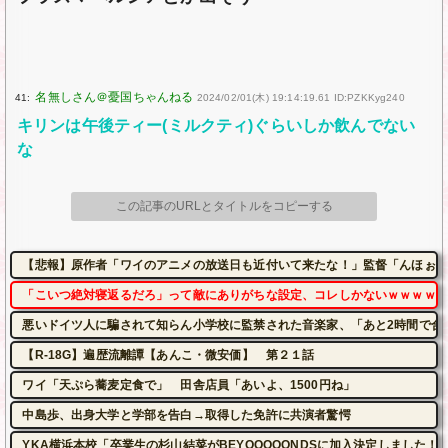
41:
2024/02/01(木) 19:14:19.61 ID:PZKKyg240
キリンは午後ティー(ミルクティ)ぐらいしか飲んでない
な
この記事のURLとタイトルをコピーする
【悲報】原作者「ワイのアニメの放送日も近付いて来たな！」監督「んほぉ～
「こいつ絶対寝返るだろ」って敵にありがちな設定、コレしかないｗｗｗｗ
悪いドイツ人に騙されて知らん小学校に監禁された音楽家、「あと2時間で合
【R-18G】遍歴流離譚【あんこ・微安価】 第２１話
ワイ「天ぷら蕎麦定食で」 田舎店員「あいよ、1500円ね」
中島歩、出身大学と学部を告白→取得した免許に共演者驚愕
YKA横浜本校「卒業生の杉山結菜がBEYOOOOONDSに加入決定しました！