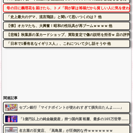
母の日に義理花を届けたら、トメ「我が家は裕福だから貧しい人に気を使われ
「史上最大のデマ、流言飛語」と聞いて思いつくのは？ 他
【懐】オカマたち、大興奮！昭和の性玩具が再ブームｗｗｗｗ 他
【悲報】秋葉原の某カードショップ、買取査定で傷の説明を拒否ｗ 店の評判も
「日本で1番有名なイギリス人」、これについて少し話そうや 他
関連記事
セブン銀行「マイナポイントが使われすぎて損失出たんよ……」
「1億円以上の純金融資産」持つ国内富裕層、最多の165万世帯……
名古屋の百貨店、「高島屋」が圧倒的な件ｗｗｗｗｗｗｗ