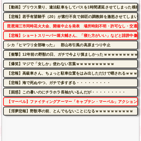
【動画】プリウス乗り、違法駐車をしてバスを1時間遅延させてしまった模様
【悲報】若手有望騎手（20）が素行不良で師匠の調教師を激怒させてしまい
琵琶湖三市同時花火大会、開催中止を発表 場所時刻不明・許可なし・交通整
【悲報】ショートスリーパー堀大輔さん、「寝た方がいい」などと誹謗中傷さ
シカ「ヒマワリ全部喰った」 郡山布引風の高原まつり中止
【衝撃】12年前の野獣の日、ガチで今より慎ましかったｗｗｗｗｗｗｗｗｗ
【爆笑】マジで「女しか」使わない言葉ｗｗｗｗｗｗｗｗｗｗ
【悲報】高級車さん、ちょっと駐車位置をはみ出しただけで晒されるｗｗｗｗ
【悲報】海で死ぬやつ、ガチで多すぎる・・・・・・・・・
【困惑】この暑いのにチラホラ長袖がいるんだが・・・・・・・・・
【マーベル】ファイティングアーマー「キャプテン・マーベル」アクションフ
【淫夢悲報】野獣亭の前、とんでもないことになるｗｗｗｗｗｗｗｗｗｗ