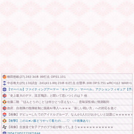
柳田悠岐(27).363 34本 99打点 OPS1.101
中谷将大(25) 133試合 .241(411-99) 20本 61打点 出塁率.308 OPS.751 wRC+112 WAR+1.
【マーベル】ファイティングアーマー「キャプテン・マーベル」アクションフィギュア【予
「史上最大のデマ、流言飛語」と聞いて思いつくのは？ 他
佐藤二朗「“ほんとうのこと”は何ひとつ言えない…」意味深投稿に憶測殺到
政府、自衛隊の指揮統制に国産AI導入へｗｗｗ「新しい戦い方」への対応を急ぐ
【画像】デビューしたてのアイドルグループ、なんか1人だけおかしいと話題にｗｗｗｗｗｗ
【衝撃】このエ●い服どうやって着たの……♡ （※画像あり）
【画像】生放送で女子アナのブラ紐が映ってしまうｗｗｗｗｗｗｗｗｗｗｗｗ
765471651721971844