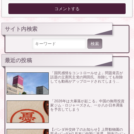
サイト内検索
検索:
最近の投稿
「国民感情をコントロールせよ」問題発言が
話題の立憲民主党の岡田氏、削除しても削除
しても動画がアップロードされてしまう…
「2026年は大暴落が起こる」中国の御用投資
家ジム・ロジャーズさん、一か八か日本凋落
を予言してしまう
【パンダ外交終了のお知らせ】上野動物園の
双子パンダが1月末に中国に返還…国内でパン