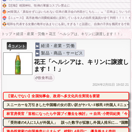
【悲報】靖国神社、恒例の軍服コスプレ禁止に
|●|韓国人「真似せずにはいられない日本の展示会の内容がこちら…」→「日本はこういうのが本
【ニュース】 高市政権の消費税減税に反対している９人の自民党議員が全て判明！！！！ 
昭和を代表する女優の晩年があまりにも寂しすぎる！と話題に、自身の子供を餓死する寸前
トップ
>
経済・産業・労働
>
花王「ヘルシアは、キリンに譲渡します！！」
4
経済・産業・労働
コメント
製品・商品・サービス
花王「ヘルシアは、キリンに譲渡し
ます！！」
飲食料品
2024年
2月01日
19:02:21
【望んでない】全国知事会、政府へ多文化共生実現を要望
スニーカーを万引きした中国籍の女の言い訳がヤバい #移民 #外国人 #ニュー
林官房長官「首相になったら中国ブイ撤去を検討」⇒ 自民･小野田紀美「今、
「受刑者の4人に1人が外国人」 誤った数字が拡散し外国人排斥に… “国際
海外投資家の中国株売り止まらず、総額1.4兆円に 優良株さえ売却