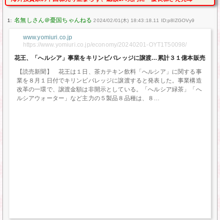
1:
2024/02/01(木) 18:43:18.11 ID:p8lZGOVy9
www.yomiuri.co.jp
https://www.yomiuri.co.jp/economy/20240201-OYT1T50098/
花王、「へルシア」事業をキリンビバレッジに譲渡…累計３１億本販売
【読売新聞】 花王は１日、茶カテキン飲料「へルシア」に関する事
業を８月１日付でキリンビバレッジに譲渡すると発表した。事業構造
改革の一環で、譲渡金額は非開示としている。「へルシア緑茶」「へ
ルシアウォーター」など主力の５製品８品種は、８