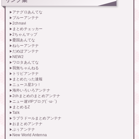
アナグロあんてな
ブルーアンテナ
2chnavi
まとめチェッカー
2ちゃんマップ
憂国あんてな
ねらーアンテナ
だめぽアンテナ
NEW2
ワロタあんてな
我無ちゃんねる
トリビアンテナ
まとめたった速報
ニュース星3つ！
海外いろいろアンテナ
2chまとめのまとめアンテナ
ニュー速VIPブログ(`･ω･´)
まとめるZ
Talk
ラブラドールまとめアンテナ
おまとめアンテナ
ぷぅアンテナ
New World Antenna