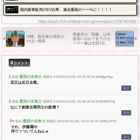
国内新車販売のEV比率、過去最高の〜〜%に！！！！
https://asahi.5ch.net/test/read.cgi/newsplus/1706780598/
青森市の「制服」は何
沖縄、観光客の増加が
故高いのか？女子のセ
やばい模様
ーラー服は全国1位
4
コメント
1.
憂国の名無士
名前:
投稿日:2024/02/01(木) 20:25:50
ID:M4MjgxNzg
花王は反日企業。
返信
2.
憂国の名無士
名前:
投稿日:2024/02/01(木) 20:48:28
ID:E0NDM4NTg
なに？創価企業同士の提携？
返信
憂国の名無士
名前:
投稿日:2024/02/01(木) 23:03:29
ID:I2MDIyNTQ
それ、伊藤園や
何ウソついてんねんｗ
返信