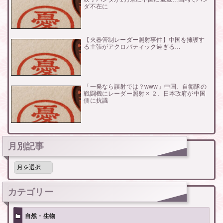
ダ不在に
【火器管制レーダー照射事件】中国を擁護す
る主張がアクロバティック過ぎる…
「一発なら誤射では？www」中国、自衛隊の
戦闘機にレーダー照射 × ２、日本政府が中国
側に抗議
月別記事
月
別
記
事
カテゴリー
自然・生物