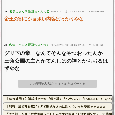
69:
2024/02/07(水) 23:23:38.26 ID:rQV2dHN80
帝王の割にショボい内容ばっかりやな
70:
2024/02/07(水) 23:46:12.58 ID:Yh9JTEg60
グリ下の帝王なんてそんなやつおったんか
三角公園の主とかてんしばの神とかもおるは
ずやな
この記事のURLとタイトルをコピーする
【50％還元！】講談社セール『伍と碁』『ハナバス』『POLE STAR』など約1
【悲報】風呂敷を広げすぎて残念な方向に進んでいった漫画ｗｗｗｗｗ
「また靴下を廊下に脱ぎ散らかしたんですね本当にお疲れ様です」って共感し