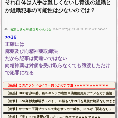
それ自体は入手は難しくないし背後の組織と
か組織犯罪の可能性は少ないのでは？
40:
2024/02/07(水) 21:49:29.22 ID:W3106Ju30
>>36
正確には
麻薬及び向精神薬取締法
だから記事は間違いではない
向精神薬は対価を受け取らなくても譲渡しただけ
で犯罪になる
【困惑】このグランドセイコー買うかガチで迷うｗｗｗｗｗｗｗｗｗｗ
【困惑】BPO青少年委、猫耳キャラの喫煙＆薬物使用風アニメをガチ議論・
【衝撃】JRA高杉吏麒騎手（20）、38勝も7月19日を最後に騎乗なしのま
【衝撃】サッカー王国ブラジルで進むサッカー離れ、36％が「関心なし」・
【悲報】「宝くじの1番賢い買い方」←これｗｗｗｗｗｗｗｗｗｗ