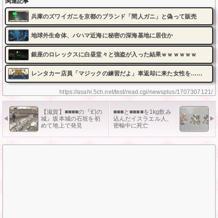
関連記事
兵庫のズワイガニを京都のブランド「間人ガニ」と偽って販売
地球外生命体、バハマ近海に秘密の深海基地に居住か
銀座のロレックスに白昼堂々と強盗が入った結果ｗｗｗｗｗｗ
レンタカー店員「マジックの練習だよ」車返却に来た女性を……
https://asahi.5ch.net/test/read.cgi/newsplus/1707307121/
【滋賀】■■■■の『幻の
■■■と■■■■を1kg飲み
城』坂本城の石垣を初
込んだイスラエル人、
めて地上で発見
密輸中に死亡