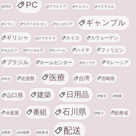
PC
CPU
アウトドア
イエメン
イスラエル
ギャンブル
イラン
ウズベキスタン
カンボジア
ギリシャ
スイス
スウェーデン
グアテマラ
ハイチ
フィリピン
セルビア
デジタル庁
ネパール
ブラジル
ホームセンター
マレーシア
ボツワナ
医療
台湾
佐賀県
宮崎県
中古
日用品
建築
山口県
東京
林業
石川県
番組
水産業
総務省
祭り
配送
美術
自衛隊
装身具