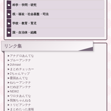
科学・学問・研究
税・福祉・社会基盤・司法
学校・教育・育児
国・自治体・組織
リンク集
アナグロあんてな
ブルーアンテナ
2chnavi
まとめチェッカー
2ちゃんマップ
憂国あんてな
ねらーアンテナ
だめぽアンテナ
NEW2
ワロタあんてな
我無ちゃんねる
トリビアンテナ
まとめたった速報