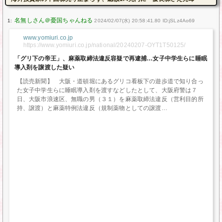
1:
2024/02/07(水) 20:58:41.80 ID:jSLz4Ao69
www.yomiuri.co.jp
https://www.yomiuri.co.jp/national/20240207-OYT1T50125/
「グリ下の帝王」、麻薬取締法違反容疑で再逮捕…女子中学生らに睡眠
導入剤を譲渡した疑い
【読売新聞】 大阪・道頓堀にあるグリコ看板下の遊歩道で知り合っ
た女子中学生らに睡眠導入剤を渡すなどしたとして、大阪府警は７
日、大阪市浪速区、無職の男（３１）を麻薬取締法違反（営利目的所
持、譲渡）と麻薬特例法違反（規制薬物としての譲渡