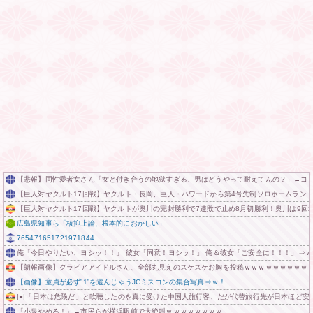
【悲報】同性愛者女さん「女と付き合うの地獄すぎる、男はどうやって耐えてんの？」←コ
【巨人対ヤクルト17回戦】ヤクルト・長岡、巨人・ハワードから第4号先制ソロホームラン
【巨人対ヤクルト17回戦】ヤクルトが奥川の完封勝利で7連敗で止め8月初勝利！奥川は9回2
広島県知事ら「核抑止論、根本的におかしい」
765471651721971844
俺「今日やりたい、ヨシッ！！」 彼女「同意！ヨシッ！」 俺＆彼女「ご安全に！！！」⇒ｗ
【朗報画像】グラビアアイドルさん、全部丸見えのスケスケお胸を投稿ｗｗｗｗｗｗｗｗｗ
【画像】童貞が必ず”1”を選んじゃうJCミスコンの集合写真⇒ｗ！
|●|「日本は危険だ」と吹聴したのを真に受けた中国人旅行客、だが代替旅行先が日本ほど安
「小泉やめろ！」→市民らが横浜駅前で大絶叫ｗｗｗｗｗｗｗｗ