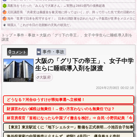
高配当をうたった「みんなで大家さん」→実態は2881億円の債務超過
元区議団長 「共産党は義援金を被災地に持ってはいく。が、持って行った先で党の活動のた
海外「世界で日本を死守するぞ！」 日本の消防署を訪れたちびっ子集団が世界をメロメロに
韓国人「これが今日の北朝鮮の天気の状況だ」
トップ
>
事件・事故
>
大阪の「グリ下の帝王」、女子中学生らに睡眠導入剤を
譲渡
0
事件・事故
コメント
大阪の「グリ下の帝王」、女子中学
生らに睡眠導入剤を譲渡
大阪府
2024年
2月08日
00:02:18
どうなる？河合ゆうすけが県知事選へ立候補！
財源言わない減税は無責任！→使い方言わないのも無責任では？
林官房長官「首相になったら中国ブイ撤去を検討」⇒ 自民･小野田紀美「今、
【東京】東京駅近くに「地下シェルター」整備を正式表明…小池百合子知事「
海外投資家の中国株売り止まらず、総額1.4兆円に 優良株さえ売却