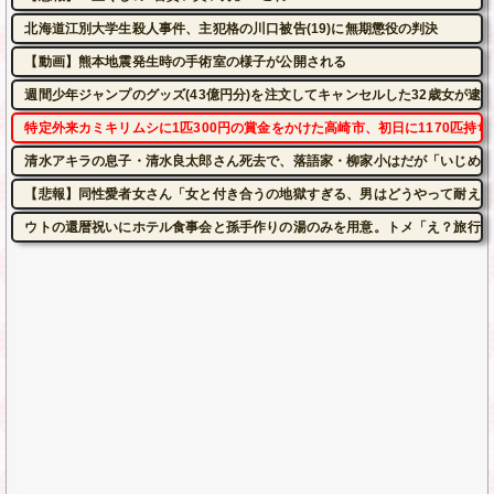
北海道江別大学生殺人事件、主犯格の川口被告(19)に無期懲役の判決
【動画】熊本地震発生時の手術室の様子が公開される
週間少年ジャンプのグッズ(43億円分)を注文してキャンセルした32歳女が逮
特定外来カミキリムシに1匹300円の賞金をかけた高崎市、初日に1170匹持
清水アキラの息子・清水良太郎さん死去で、落語家・柳家小はだが「いじめ」
【悲報】同性愛者女さん「女と付き合うの地獄すぎる、男はどうやって耐えて
ウトの還暦祝いにホテル食事会と孫手作りの湯のみを用意。トメ「え？旅行じ