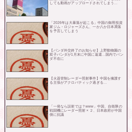
しても動画がアップロードされてしまう…
「2026年は大暴落が起こる」中国の御用投資
家ジム・ロジャーズさん、一か八か日本凋落
を予言してしまう
【パンダ外交終了のお知らせ】上野動物園の
双子パンダが1月末に中国に返還…国内でパン
ダ不在に
【火器管制レーダー照射事件】中国を擁護す
る主張がアクロバティック過ぎる…
「一発なら誤射では？www」中国、自衛隊の
戦闘機にレーダー照射 × ２、日本政府が中国
側に抗議