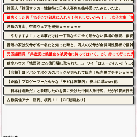
韓国人「韓国サッカー性接待に日本人審判も接待受けたみたいだよ」
鍵失くした男「45分だけ部屋に入れろ！何もしないから！」→女子大生「無
洋服の青山、空調ウェアを発売ｗｗｗｗｗｗ
「やりますよ！」と返事だけは一丁前なのに全く動かない職場の無能、催促し
普通の家は父母が各一名だと知った時と、四人の父母が全員同性愛者で複雑な
元区議団長 「共産党は義援金を被災地に持ってはいく。が、持って行った先で
積水ハウス「地面師に55億円騙し取られた…」 ワイ「はえーかわいそう…会
【悲報】ヨドバシでポケカのパックが切られて販売！転売屋ブチギレｗｗｗｗ
【正論】プロゲーマーたぬかな「チビは攻撃的」 炎上に草www 他
「日本は危険だ」と吹聴したのを真に受けた中国人旅行客、だが代替旅行先が
古旗笑佳アナ 巨乳、横乳！！【GIF動画あり】