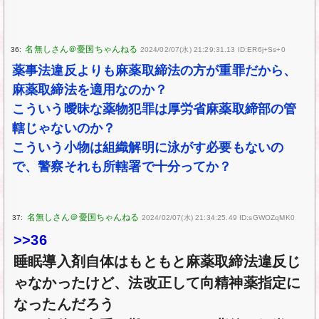
36:
2024/02/07(水) 21:29:31.13 ID:ER6j+Ss+0
薬事法違反よりも麻薬取締法の方が重罪だから、
麻薬取締法を適用なのか？
こういう曖昧な薬物犯罪は厚労省麻薬取締部の管
轄じゃないのか？
こういう小物は組織解明に泳がす必要もないの
で、警察それも所轄署で十分ってか？
37:
2024/02/07(水) 21:34:25.49 ID:sGWOZqMK0
>>36
睡眠導入剤自体はもともと麻薬取締法違反じ
ゃなかったけど、法改正して向精神薬指定に
なったんだろう