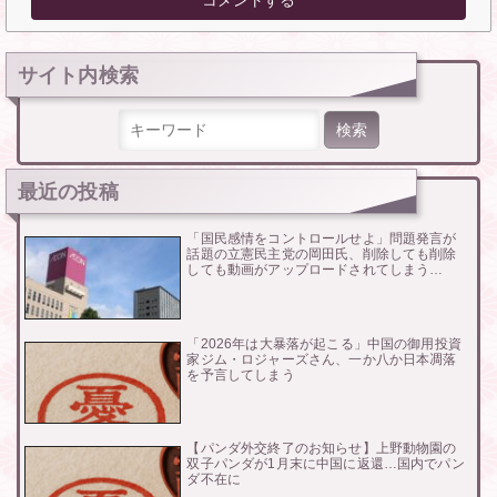
サイト内検索
検索:
最近の投稿
「国民感情をコントロールせよ」問題発言が
話題の立憲民主党の岡田氏、削除しても削除
しても動画がアップロードされてしまう…
「2026年は大暴落が起こる」中国の御用投資
家ジム・ロジャーズさん、一か八か日本凋落
を予言してしまう
【パンダ外交終了のお知らせ】上野動物園の
双子パンダが1月末に中国に返還…国内でパン
ダ不在に