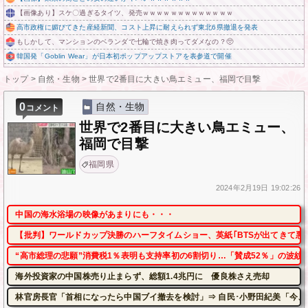
【画像あり】スケ〇過ぎるタイツ、発売ｗｗｗｗｗｗｗｗｗｗｗｗｗ
高市政権に媚びてきた産経新聞、コスト上昇に耐えられず東北6県撤退を発表
もしかして、マンションのベランダで七輪で焼き肉ってダメなの？🥺
韓国発「Goblin Wear」が日本初ポップアップストアを表参道で開催
トップ
>
自然・生物
>
世界で2番目に大きい鳥エミュー、福岡で目撃
0
自然・生物
コメント
世界で2番目に大きい鳥エミュー、
福岡で目撃
福岡県
2024年
2月19日
19:02:26
中国の海水浴場の映像があまりにも・・・
【批判】ワールドカップ決勝のハーフタイムショー、英紙｢BTSが出てきて悪
“高市総理の悲願”消費税1％表明も支持率初の6割切り…「賛成52％」の波紋【
海外投資家の中国株売り止まらず、総額1.4兆円に 優良株さえ売却
林官房長官「首相になったら中国ブイ撤去を検討」⇒ 自民･小野田紀美「今、