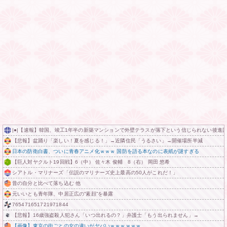
|●|【速報】韓国、竣工1年半の新築マンションで外壁テラスが落下という信じられない後進
【悲報】盆踊り「楽しい！夏を感じる！」→近隣住民「うるさい」→開催場所半減
日本の防衛白書、ついに青春アニメ化ｗｗｗ 国防を語る本なのに表紙が謎すぎる
【巨人対ヤクルト19回戦】6（中） 佐々木 俊輔 8（右） 岡田 悠希
シアトル・マリナーズ「伝説のマリナーズ史上最高の50人がこれだ！」
昔の自分と比べて落ち込む 他
元いいとも青年隊、中居正広の”素顔”を暴露
765471651721971844
【悲報】16歳強盗殺人犯さん「いつ出れるの？」弁護士「もう出られません」→
【画像】東京の街ごとの女の違いがヤバいｗｗｗｗｗｗ