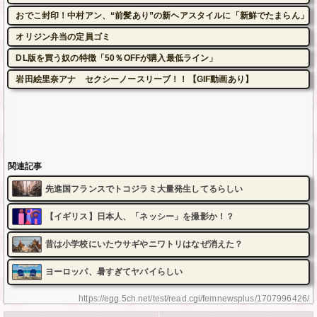
おでこ封印！中村アン、“前髪あり”の新ヘアスタイルに「新鮮でたまらん」
オリジン弁当の定員ゴミ
DL版を買う奴の特徴「50％OFFが購入最低ライン」
岩田絵里奈アナ セクシーノースリーブ！！【GIF動画あり】
関連記事
先進国フランスでトコジラミ大量発生してるらしい
【イギリス】日本人、「ネッシー」を撮影か！？
昔は小学校にいたウサギやニワトリはなぜ消えた？
ヨーロッパ、暑すぎてヤバイらしい
https://egg.5ch.net/test/read.cgi/femnewsplus/1707996426/