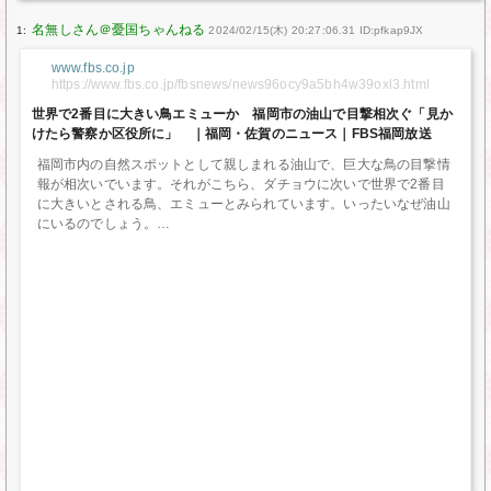
1:
2024/02/15(木) 20:27:06.31 ID:pfkap9JX
www.fbs.co.jp
https://www.fbs.co.jp/fbsnews/news96ocy9a5bh4w39oxl3.html
世界で2番目に大きい鳥エミューか 福岡市の油山で目撃相次ぐ「見か
けたら警察か区役所に」 ｜福岡・佐賀のニュース｜FBS福岡放送
福岡市内の自然スポットとして親しまれる油山で、巨大な鳥の目撃情
報が相次いでいます。それがこちら、ダチョウに次いで世界で2番目
に大きいとされる鳥、エミューとみられています。いったいなぜ油山
にいるのでしょう。