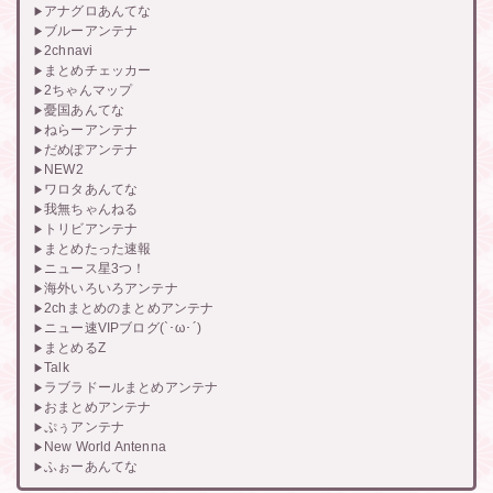
アナグロあんてな
ブルーアンテナ
2chnavi
まとめチェッカー
2ちゃんマップ
憂国あんてな
ねらーアンテナ
だめぽアンテナ
NEW2
ワロタあんてな
我無ちゃんねる
トリビアンテナ
まとめたった速報
ニュース星3つ！
海外いろいろアンテナ
2chまとめのまとめアンテナ
ニュー速VIPブログ(`･ω･´)
まとめるZ
Talk
ラブラドールまとめアンテナ
おまとめアンテナ
ぷぅアンテナ
New World Antenna
ふぉーあんてな