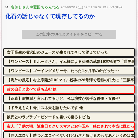
34:
2024/02/17(土) 07:51:56.37 ID:+cV1QUy9
化石の話じゃなくて現存してるのか
この記事のURLとタイトルをコピーする
女子高生の頃沢山のジュースが生まれてそして消えていった
【ワンピース】ミホークさん、イム様による伝説の武器19本登場で「世界最
【ワンピース】ゴーイングメリー号、たった1ヶ月半の命だった･･･
【海外の反応】村上宗隆が100マイル粉砕の26号弾で逆転の口火に「三振率
昔の自分と比べて落ち込む 他
【正直】演技派と言われてるけど、私は演技が苦手な俳優・女優 他
【ドラえもん】骨川スネ夫を語りたいです 他
彼氏とのラブラブエピソードを書いて寝るトピ 他
友人「子供の頃、誕生日とクリスマスとお年玉を一緒にされて本当に嫌だった
【同人ヱロゲ】勝つとヱロイベないけどわざと負けるのもなあというのはヱロ