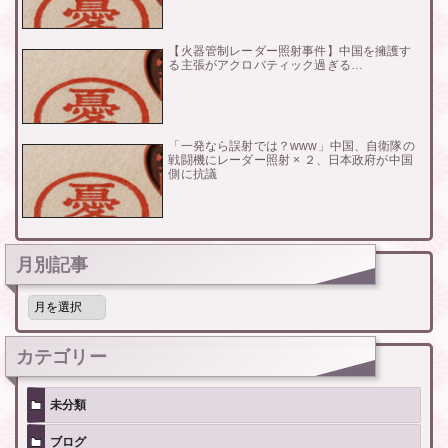
【火器管制レーダー照射事件】中国を擁護す
る主張がアクロバティック過ぎる…
「一発なら誤射では？www」中国、自衛隊の
戦闘機にレーダー照射 × ２、日本政府が中国
側に抗議
月別記事
月
別
記
事
カテゴリー
未分類
ブログ