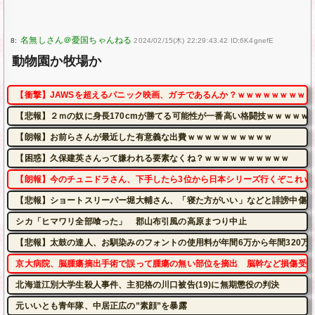
8:
2024/02/15(木) 22:29:43.42 ID:6K4gnefE
動物園か牧場か
【衝撃】JAWSを超えるパニック映画、ガチであるんか？ｗｗｗｗｗｗｗｗｗ
【悲報】２ｍの奴に身長170cmが勝てる可能性が一番高い格闘技ｗｗｗｗｗ
【朗報】お前らさんが最近した有意義な出費ｗｗｗｗｗｗｗｗｗｗ
【困惑】久保建英さんって嫌われる要素なくね？ｗｗｗｗｗｗｗｗｗｗ
【朗報】今のチュニドラさん、下手したら3位から日本シリーズ行くぞこれｗ
【悲報】ショートスリーパー堀大輔さん、「寝た方がいい」などと誹謗中傷さ
シカ「ヒマワリ全部喰った」 郡山布引風の高原まつり中止
【悲報】太鼓の達人、お馴染みのフォントの使用料が年間6万から年間320万
京大病院、脳腫瘍摘出手術で誤って腫瘍の無い部位を摘出 脳幹など損傷受け
北海道江別大学生殺人事件、主犯格の川口被告(19)に無期懲役の判決
元いいとも青年隊、中居正広の”素顔”を暴露