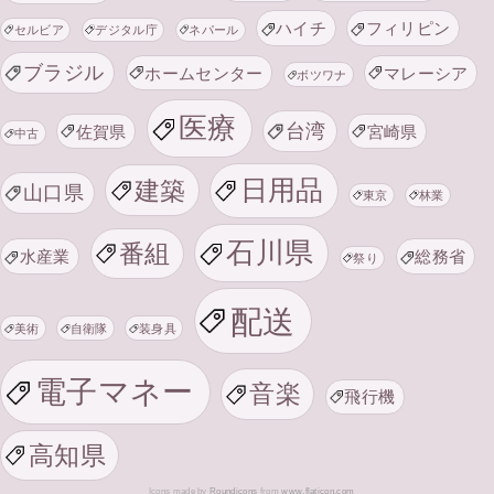
ハイチ
フィリピン
セルビア
デジタル庁
ネパール
ブラジル
ホームセンター
マレーシア
ボツワナ
医療
台湾
佐賀県
宮崎県
中古
日用品
建築
山口県
東京
林業
石川県
番組
水産業
総務省
祭り
配送
美術
自衛隊
装身具
電子マネー
音楽
飛行機
高知県
Icons made by
Roundicons
from
www.flaticon.com