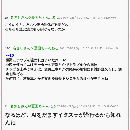
10:
2024/04/22(月) 16:45:24.48 ID:Xi4ILMH00
こういうところも今後法制化が必要だね
そもそも道交法に引っ掛からないのか
110:
2024/04/22(月) 17:08:32.11 ID:yHWswiIz0
>>10
標識にチップを埋めればよいだけ…や
地図を使って…はデーターの更新とかでトラブルから無理
チップを上手く使えば、道路工事とかの臨時の規制にも対処出来るし、逆
走も防げる
その前に、救急車とかの接近を報せるシステムのほうが先じゃね
11:
2024/04/22(月) 16:45:39.53 ID:qfGHLeWG0
なるほど、AIをだますイタズラが流行るかも知れ
んね