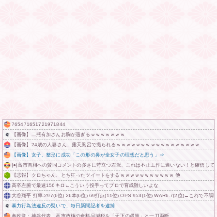
765471651721971844
【画像】二瓶有加さんお胸が過ぎるｗｗｗｗｗｗｗ
【画像】24歳の人妻さん、露天風呂で撮られるｗｗｗｗｗｗｗｗｗｗｗｗｗｗｗｗｗ
【画像】女子、整形に成功「この形の鼻が全女子の理想だと思う」⇒
|●|高市首相への賛同コメントの多さに苛立つ左派、これは不正工作に違いない！と確信して
【悲報】クロちゃん、とち狂ったツイートをするｗｗｗｗｗｗｗｗｗｗｗ 他
高卒左腕で最速156キロ←こういう投手ってプロで育成難しいよな
大谷翔平 打率.297(6位) 26本(6位) 69打点(11位) OPS.953(1位) WAR6.7(2位)←こ
暴力行為法違反の疑いで、毎日新聞記者を逮捕
参政党・神谷代表、高市政権の食料品減税を「天下の愚策」と一刀両断