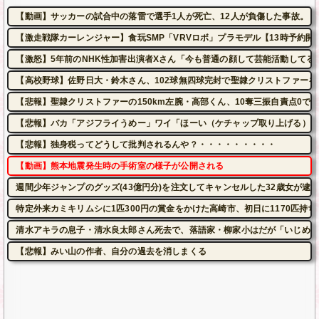
【動画】サッカーの試合中の落雷で選手1人が死亡、12人が負傷した事故。
【激走戦隊カーレンジャー】食玩SMP「VRVロボ」プラモデル【13時予約開
【激怒】5年前のNHK性加害出演者Xさん「今も普通の顔して芸能活動してる
【高校野球】佐野日大・鈴木さん、102球無四球完封で聖隷クリストファーを
【悲報】聖隷クリストファーの150km左腕・高部くん、10奪三振自責点0で
【悲報】バカ「アジフライうめー」ワイ「ほーい（ケチャップ取り上げる）」
【悲報】独身税ってどうして批判されるんや？・・・・・・・・・
【動画】熊本地震発生時の手術室の様子が公開される
週間少年ジャンプのグッズ(43億円分)を注文してキャンセルした32歳女が逮
特定外来カミキリムシに1匹300円の賞金をかけた高崎市、初日に1170匹持
清水アキラの息子・清水良太郎さん死去で、落語家・柳家小はだが「いじめ」
【悲報】みい山の作者、自分の過去を消しまくる