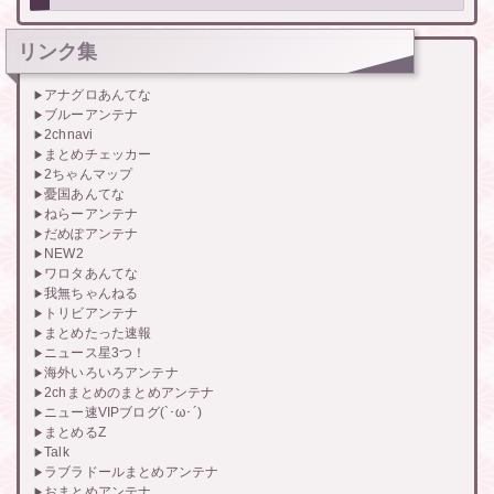
リンク集
アナグロあんてな
ブルーアンテナ
2chnavi
まとめチェッカー
2ちゃんマップ
憂国あんてな
ねらーアンテナ
だめぽアンテナ
NEW2
ワロタあんてな
我無ちゃんねる
トリビアンテナ
まとめたった速報
ニュース星3つ！
海外いろいろアンテナ
2chまとめのまとめアンテナ
ニュー速VIPブログ(`･ω･´)
まとめるZ
Talk
ラブラドールまとめアンテナ
おまとめアンテナ