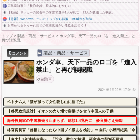
広島県知事ら「核抑止論、根本的におかしい」
【動画】サッカーの試合中の落雷で選手1人が死亡、12人が負傷した事故。
【悲報】Windows、ついにトップから転落、MS離れが加速
お前たちタトゥー丸見えの店主店員がいる飲食店行く？
トップ
>
製品・商品・サービス
>
ホンダ車、天下一品のロゴを「進入禁止」と
再び誤認識
0
製品・商品・サービス
コメント
ホンダ車、天下一品のロゴを「進入
禁止」と再び誤認識
自動車
2024年
4月22日
17:04:34
ベトナム人「腹が減って女性殺し山に捨てた」
【移民政策反対】イオンの売り場で唐揚げを食う中国人の子供
海外投資家の中国株売り止まらず、総額1.4兆円に 優良株さえ売却
林官房長官「首相になったら中国ブイ撤去を検討」⇒ 自民･小野田紀美「今、
【東大】2年連続赤字へ 「貯金」数年で枯渇、研究者の削減不可避