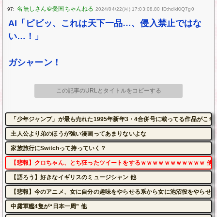
97:
2024/04/22(月) 17:03:08.80 ID:hdkKiQ7g0
AI「ピビッ、これは天下一品…、侵入禁止ではな
い…！」
ガシャーン！
この記事のURLとタイトルをコピーする
「少年ジャンプ」が最も売れた1995年新年3・4合併号に載ってる作品がこち
主人公より弟のほうが強い漫画ってあまりないよな
家族旅行にSwitchって持っていく？
【悲報】クロちゃん、とち狂ったツイートをするｗｗｗｗｗｗｗｗｗｗｗ 他
【語ろう】好きなイギリスのミュージシャン 他
【悲報】今のアニメ、女に自分の趣味をやらせる系から女に池沼役をやらせる
中露軍艦4隻が“日本一周” 他