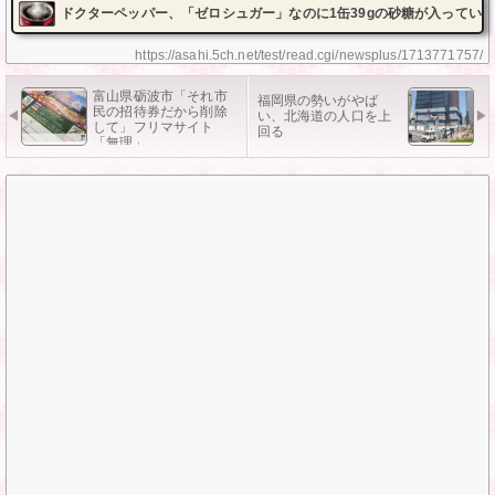
ドクターペッパー、「ゼロシュガー」なのに1缶39gの砂糖が入ってい
https://asahi.5ch.net/test/read.cgi/newsplus/1713771757/
富山県砺波市「それ市
福岡県の勢いがやば
民の招待券だから削除
い、北海道の人口を上
して」フリマサイト
回る
「無理」