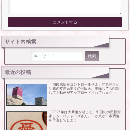
サイト内検索
検索:
最近の投稿
「国民感情をコントロールせよ」問題発言が
話題の立憲民主党の岡田氏、削除しても削除
しても動画がアップロードされてしまう…
「2026年は大暴落が起こる」中国の御用投資
家ジム・ロジャーズさん、一か八か日本凋落
を予言してしまう