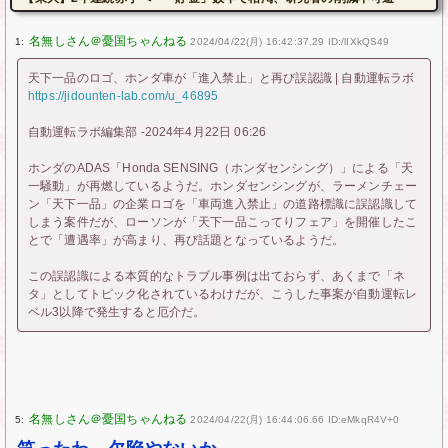
1:
2024/04/22(月) 16:42:37.29 ID:/lIXkQS49
天下一品のロゴ、ホンダ車が「進入禁止」と再び誤認識 | 自動運転ラボ
https://jidounten-lab.com/u_46895
自動運転ラボ編集部 -2024年4月22日 06:26
ホンダのADAS「Honda SENSING（ホンダセンシング）」による「天
一騒動」が再燃しているようだ。ホンダセンシングが、ラーメンチェー
ン「天下一品」の企業ロゴを「車両進入禁止」の道路標識に誤認識して
しまう案件だが、ローソンが「天下一品こってりフェア」を開催したこ
とで「遭遇率」が高まり、再び話題となっているようだ。
この誤認識による本質的なトラブル事例は出ておらず、あくまで「ネ
タ」としてトピック化されているわけだが、こうした事案が自動運転レ
ベル3以降で発生すると厄介だ。
5:
2024/04/22(月) 16:44:06.66 ID:eMkqR4V+0