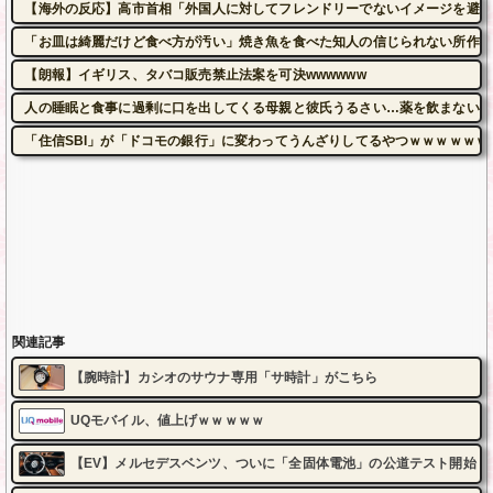
【海外の反応】高市首相「外国人に対してフレンドリーでないイメージを避け
「お皿は綺麗だけど食べ方が汚い」焼き魚を食べた知人の信じられない所作…
【朗報】イギリス、タバコ販売禁止法案を可決wwwwww
人の睡眠と食事に過剰に口を出してくる母親と彼氏うるさい…薬を飲まないと
「住信SBI」が「ドコモの銀行」に変わってうんざりしてるやつｗｗｗｗｗｗ
関連記事
【腕時計】カシオのサウナ専用「サ時計」がこちら
UQモバイル、値上げｗｗｗｗｗ
【EV】メルセデスベンツ、ついに「全固体電池」の公道テスト開始