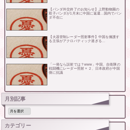
【パンダ外交終了のお知らせ】上野動物園の
双子パンダが1月末に中国に返還…国内でパン
ダ不在に
【火器管制レーダー照射事件】中国を擁護す
る主張がアクロバティック過ぎる…
「一発なら誤射では？www」中国、自衛隊の
戦闘機にレーダー照射 × ２、日本政府が中国
側に抗議
月別記事
月
別
記
事
カテゴリー