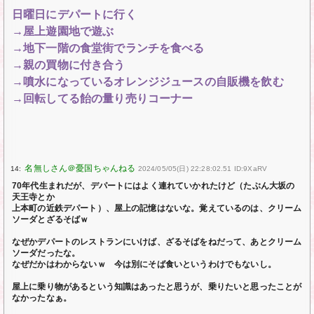
日曜日にデパートに行く
→屋上遊園地で遊ぶ
→地下一階の食堂街でランチを食べる
→親の買物に付き合う
→噴水になっているオレンジジュースの自販機を飲む
→回転してる飴の量り売りコーナー
14:
2024/05/05(日) 22:28:02.51 ID:9XaRV
70年代生まれだが、デパートにはよく連れていかれたけど（たぶん大坂の
天王寺とか
上本町の近鉄デパート）、屋上の記憶はないな。覚えているのは、クリーム
ソーダとざるそばｗ
なぜかデパートのレストランにいけば、ざるそばをねだって、あとクリーム
ソーダだったな。
なぜだかはわからないｗ 今は別にそば食いというわけでもないし。
屋上に乗り物があるという知識はあったと思うが、乗りたいと思ったことが
なかったなぁ。