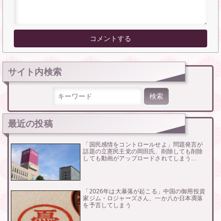
サイト内検索
検索:
最近の投稿
「国民感情をコントロールせよ」問題発言が
話題の立憲民主党の岡田氏、削除しても削除
しても動画がアップロードされてしまう…
「2026年は大暴落が起こる」中国の御用投資
家ジム・ロジャーズさん、一か八か日本凋落
を予言してしまう