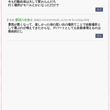
今も行動自体は大して変わらんだろ
行く場所がモールとかになっただけで
返信
2.
憂国の名無士
名前:
投稿日:2024/05/06(月) 14:53:08
ID:IzODg1MTE
景気が悪くなって、楽しかった頃の思い出の場所てことで自殺場所と
して選ぶのが増えてきたからな、デパートとしても自殺者増えるのは
致命的だし
返信