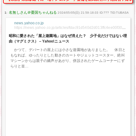
1:
2024/05/05(日) 21:59:18.03 ID:??? TID:TUBASA
news.yahoo.co.jp
https://news.yahoo.co.jp/articles/fdac91d540d2d013ffc4ee00f30bc
e6572f1307b
昭和に愛された「屋上遊園地」はなぜ消えた？ 少子化だけではない理
由（マグミクス） – Yahoo!ニュース
かつて、デパートの屋上には小さな遊園地がありました。 休日と
もなれば、ゆったりとした動きのカートやジェットコースター、絶叫
マシーンからは親子の嬌声があがり、併設されたゲームコーナーにず
らりと並