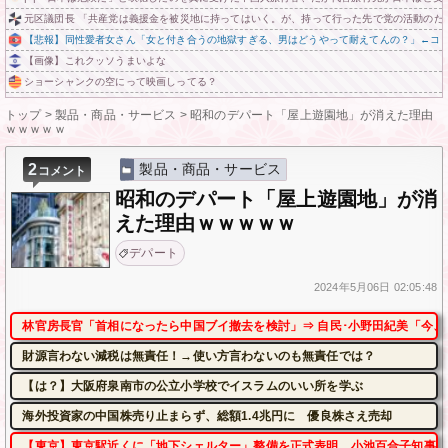
元区議団長 「共産党は義援金を被災地に持ってはいく。が、持って行った先で党の活動のた
【悲報】同性愛者女さん「女と付き合うの地獄すぎる、男はどうやって耐えてんの？」←コ
【画像】これクッソうまいよな
ショーシャンクの空にって映画しってる？
トップ
>
製品・商品・サービス
>
昭和のデパート「屋上遊園地」が消えた理由
ｗｗｗｗｗ
2
製品・商品・サービス
コメント
昭和のデパート「屋上遊園地」が消
えた理由ｗｗｗｗｗ
デパート
2024年
5月06日
02:05:48
林官房長官「首相になったら中国ブイ撤去を検討」⇒ 自民･小野田紀美「今、
財源言わない減税は無責任！→使い方言わないのも無責任では？
【は？】大阪府泉南市の公立小学校でイスラムのいい所を学ぶ
海外投資家の中国株売り止まらず、総額1.4兆円に 優良株さえ売却
【東京】東京駅近くに「地下シェルター」整備を正式表明…小池百合子知事「