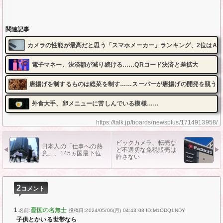
関連記事
カメラの性能が最高だと思う「スマホメーカー」ランキング、2位はAppl
電子マネー、決済額が減り続ける……QRコード決済と差拡大
唐揚げを制するものは総菜を制す……スーパーが唐揚げの開発を競う
外食大手、卵メニューに苦しんでいる模様……
https://talk.jp/boards/newsplus/1714913958/
ビックカメラ、転売な
日本人の「仕事への熱
ど不適切な免税販売は
意」、145ヵ国最下位
許さない
2
コメント
1.
憂国の名無士
名前:
投稿日:2024/05/06(月) 04:43:08
ID:M1ODQ1NDY
子供とかいる世帯なら