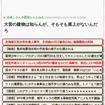
9:
2024/05/05(日) 22:10:54.93 ID:ZlNdx
大昔の建物は知らんが、そもそも屋上がないんだ
ろ
北海道江別大学生殺人事件、主犯格の川口被告(19)に無期懲役の判決
【動画】熊本地震発生時の手術室の様子が公開される
週間少年ジャンプのグッズ(43億円分)を注文してキャンセルした32歳女が逮
特定外来カミキリムシに1匹300円の賞金をかけた高崎市、初日に1170匹持
清水アキラの息子・清水良太郎さん死去で、落語家・柳家小はだが「いじめ」
【悲報】同性愛者女さん「女と付き合うの地獄すぎる、男はどうやって耐えて
ウトの還暦祝いにホテル食事会と孫手作りの湯のみを用意。トメ「え？旅行じ
【困惑】このグランドセイコー買うかガチで迷うｗｗｗｗｗｗｗｗｗｗ
【困惑】BPO青少年委、猫耳キャラの喫煙＆薬物使用風アニメをガチ議論・