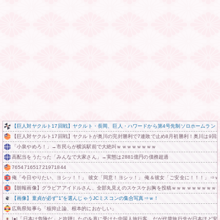
【巨人対ヤクルト17回戦】ヤクルト・長岡、巨人・ハワードから第4号先制ソロホームラン
【巨人対ヤクルト17回戦】ヤクルトが奥川の完封勝利で7連敗で止め8月初勝利！奥川は9回2
「小泉やめろ！」→市民らが横浜駅前で大絶叫ｗｗｗｗｗｗｗｗ
高配当をうたった「みんなで大家さん」→実態は2881億円の債務超過
765471651721971844
俺「今日やりたい、ヨシッ！！」 彼女「同意！ヨシッ！」 俺＆彼女「ご安全に！！！」⇒ｗ
【朗報画像】グラビアアイドルさん、全部丸見えのスケスケお胸を投稿ｗｗｗｗｗｗｗｗｗ
【画像】童貞が必ず”1”を選んじゃうJCミスコンの集合写真⇒ｗ！
広島県知事ら「核抑止論、根本的におかしい」
|●|「日本は危険だ」と吹聴したのを真に受けた中国人旅行客、だが代替旅行先が日本ほど安