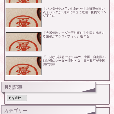
【パンダ外交終了のお知らせ】上野動物園の
双子パンダが1月末に中国に返還…国内でパン
ダ不在に
【火器管制レーダー照射事件】中国を擁護す
る主張がアクロバティック過ぎる…
「一発なら誤射では？www」中国、自衛隊の
戦闘機にレーダー照射 × ２、日本政府が中国
側に抗議
月別記事
月
別
記
事
カテゴリー