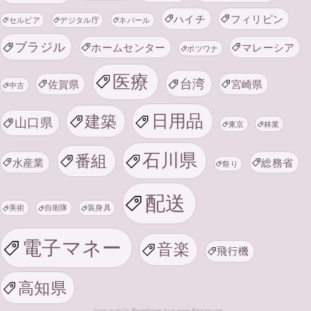
ハイチ
フィリピン
セルビア
デジタル庁
ネパール
ブラジル
ホームセンター
マレーシア
ボツワナ
医療
台湾
佐賀県
宮崎県
中古
日用品
建築
山口県
東京
林業
石川県
番組
水産業
総務省
祭り
配送
美術
自衛隊
装身具
電子マネー
音楽
飛行機
高知県
Icons made by
Roundicons
from
www.flaticon.com