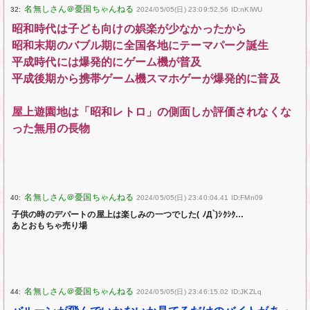
32:
2024/05/05(日) 23:09:52.56 ID:nKlWU
昭和時代は子ども向けの娯楽が少なかったから
昭和末期のバブル期に全国各地にテーマパーク誕生
平成時代には爆発的にゲーム機が普及
平成後期から携帯ゲーム機スマホゲーが爆発的に普及
屋上遊園地は「昭和レトロ」の側面しか評価されなくな
った無用の長物
40:
2024/05/05(日) 23:40:04.41 ID:FMn09
子供の時のデパートの屋上は楽しみの一つでした( ﾉД`)ｼｸｼｸ…
あとおもちゃ売り場
44:
2024/05/05(日) 23:46:15.02 ID:JKZLq