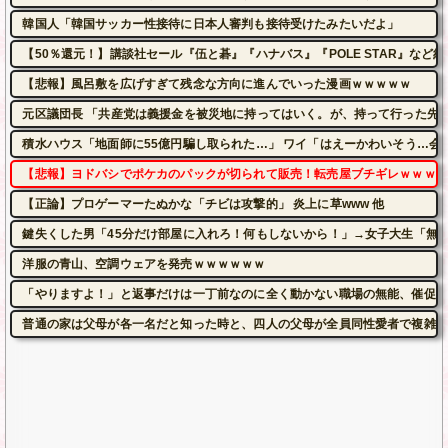
韓国人「韓国サッカー性接待に日本人審判も接待受けたみたいだよ」
【50％還元！】講談社セール『伍と碁』『ハナバス』『POLE STAR』など約1
【悲報】風呂敷を広げすぎて残念な方向に進んでいった漫画ｗｗｗｗｗ
元区議団長 「共産党は義援金を被災地に持ってはいく。が、持って行った先で
積水ハウス「地面師に55億円騙し取られた…」 ワイ「はえーかわいそう…会
【悲報】ヨドバシでポケカのパックが切られて販売！転売屋ブチギレｗｗｗｗ
【正論】プロゲーマーたぬかな「チビは攻撃的」 炎上に草www 他
鍵失くした男「45分だけ部屋に入れろ！何もしないから！」→女子大生「無
洋服の青山、空調ウェアを発売ｗｗｗｗｗｗ
「やりますよ！」と返事だけは一丁前なのに全く動かない職場の無能、催促し
普通の家は父母が各一名だと知った時と、四人の父母が全員同性愛者で複雑な