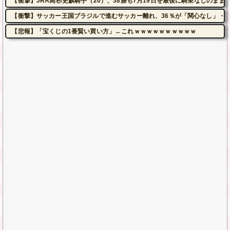
【衝撃】JRA高杉吏麒騎手（20）、38勝も7月19日を最後に騎乗なしのま
【衝撃】サッカー王国ブラジルで進むサッカー離れ、36％が「関心なし」・
【悲報】「宝くじの1番賢い買い方」←これｗｗｗｗｗｗｗｗｗｗ