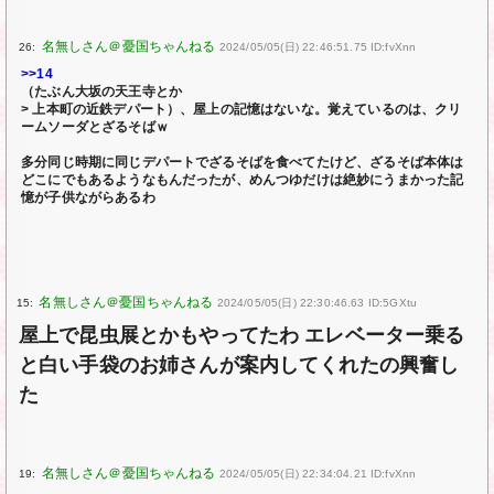
26:
2024/05/05(日) 22:46:51.75 ID:fvXnn
>>14
（たぶん大坂の天王寺とか
> 上本町の近鉄デパート）、屋上の記憶はないな。覚えているのは、クリ
ームソーダとざるそばｗ
多分同じ時期に同じデパートでざるそばを食べてたけど、ざるそば本体は
どこにでもあるようなもんだったが、めんつゆだけは絶妙にうまかった記
憶が子供ながらあるわ
15:
2024/05/05(日) 22:30:46.63 ID:5GXtu
屋上で昆虫展とかもやってたわ エレベーター乗る
と白い手袋のお姉さんが案内してくれたの興奮し
た
19:
2024/05/05(日) 22:34:04.21 ID:fvXnn