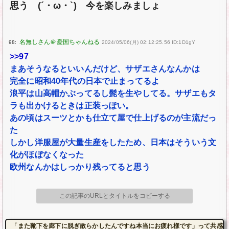
思う (´・ω・`) 今を楽しみましょ
98:
2024/05/06(月) 02:12:25.56 ID:1D1gY
>>97
まあそうなるといいんだけど、サザエさんなんかは
完全に昭和40年代の日本で止まってるよ
浪平は山高帽かぶってるし髭を生やしてる。サザエもタ
ラも出かけるときは正装っぽい。
あの頃はスーツとかも仕立て屋で仕上げるのが主流だっ
た
しかし洋服屋が大量生産をしたため、日本はそういう文
化がほぼなくなった
欧州なんかはしっかり残ってると思う
この記事のURLとタイトルをコピーする
「また靴下を廊下に脱ぎ散らかしたんですね本当にお疲れ様です」って共感し