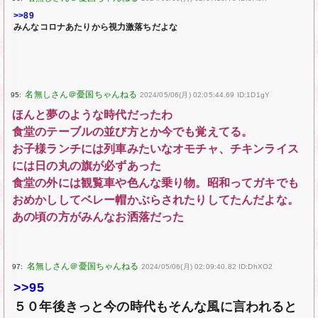
>>89
みんなコロナあたりから視力激落ちだよな
95:
2024/05/06(月) 02:05:44.69 ID:1D1gY
ほんと夢のような時代だったわ
食堂のテーブルの並び方とか今でも覚えてる。
お子様ランチには列車みたいなオモチャ、チキンライス
には日の丸の旗が必ずあった
食堂の外には観覧車や色んな乗り物。昭和ってガキでも
おめかししてベレー帽かぶらされたりしてたんだよな。
あの頃の方がみんなお洒落だった
97:
2024/05/06(月) 02:09:40.82 ID:DhXO2
>>95
５０年後きっと今の時代もそんな風に言われると