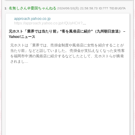
1:
2024/06/10(月) 21:58:58.73 ID:??? TID:BUGTA
approach.yahoo.co.jp
https://approach.yahoo.co.jp/r/QUyHCH?
src=https://news.yahoo.co.jp/articles/4e4e424a44576450a7e57a8
元ホスト「業界では当たり前」“客を風俗店に紹介”（九州朝日放送） –
8df5b35115594ea01&preview=auto
Yahoo!ニュース
元ホストは「業界では、売掛金制度や風俗店に女性を紹介することが
当たり前」などと話していました。 売掛金が支払えなくなった女性客
を福岡市中洲の風俗店に紹介するなどしたとして、元ホストらが摘発
されまし