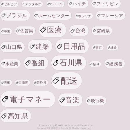
ハイチ
フィリピン
セルビア
デジタル庁
ネパール
ブラジル
ホームセンター
マレーシア
ボツワナ
医療
台湾
佐賀県
宮崎県
中古
日用品
建築
山口県
東京
林業
石川県
番組
水産業
総務省
祭り
配送
美術
自衛隊
装身具
電子マネー
音楽
飛行機
高知県
Icons made by
Roundicons
from
www.flaticon.com
Copyright © 憂国ちゃんねる All Rights Reserved.