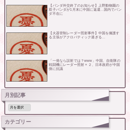
【パンダ外交終了のお知らせ】上野動物園の
双子パンダが1月末に中国に返還…国内でパン
ダ不在に
【火器管制レーダー照射事件】中国を擁護す
る主張がアクロバティック過ぎる…
「一発なら誤射では？www」中国、自衛隊の
戦闘機にレーダー照射 × ２、日本政府が中国
側に抗議
月別記事
月
別
記
事
カテゴリー