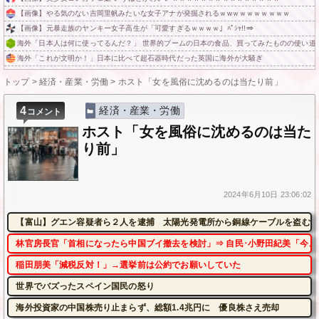
【画像】やる気のない吉岡里帆みたいな女子アナが発掘されるｗwｗｗｗｗｗｗｗｗ
【画像】元暴走族のヤンキー女子高生が「可愛すぎるｗｗｗｗ」ﾊﾟｼｬ!!⇒
海外「日本人は何に使ってるんだ？」 世界的ブームの日本の食品、買ってみたものの使い道
海外「これが文明か！」日本に比べて超石器時代だった英国に海外が大騒ぎ
トップ
>
経済・産業・労働
>
ホスト「女を風俗に沈めるのは当たり前」
4
経済・産業・労働
コメント
ホスト「女を風俗に沈めるのは当た
り前」
2024年
6月10日
23:06:02
【富山】グエン容疑者ら２人を逮捕 太陽光発電所から銅線ケーブルを盗む
林官房長官「首相になったら中国ブイ撤去を検討」⇒ 自民･小野田紀美「今、
稲田朋美「減税反対！」→選挙前は公約でお願いしていた
世界でバズったスペイン国民の怒り
海外投資家の中国株売り止まらず、総額1.4兆円に 優良株さえ売却