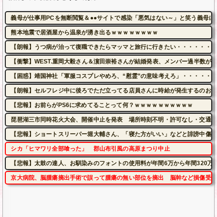
義母が仕事用PCを無断閲覧＆●●サイトで感染「悪気はない～」と笑う義母に
熊本地震で居酒屋から温泉が湧き出るｗｗｗｗｗｗｗｗ
【朗報】うつ病が治って復職できたらマッマと旅行に行きたい・・・・・・・
【衝撃】WEST.重岡大毅さん＆濵田崇裕さんが結婚発表、メンバー過半数が
【困惑】靖国神社「軍服コスプレやめろ、“慰霊”の意味考えろ」・・・・・
【朗報】セルフレジ中に後ろでただ立ってる店員さんに時給が発生するのおか
【悲報】お前らがPS6に求めてることって何？ｗｗｗｗｗｗｗｗｗｗ
琵琶湖三市同時花火大会、開催中止を発表 場所時刻不明・許可なし・交通整
【悲報】ショートスリーパー堀大輔さん、「寝た方がいい」などと誹謗中傷さ
シカ「ヒマワリ全部喰った」 郡山布引風の高原まつり中止
【悲報】太鼓の達人、お馴染みのフォントの使用料が年間6万から年間320万
京大病院、脳腫瘍摘出手術で誤って腫瘍の無い部位を摘出 脳幹など損傷受け