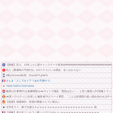
【朗報】巨人、13年ぶりに新チャンステーマ発表WWWWWWWWWWWWWWWWWWWWWW
巨人（開幕時の予想5位）がAクラスにいる理由、全くわからない
8割がGemini利用、ChatGPTは68%
さんま「どこでもドア？あれ不便やで」
765471651721971844
義母が仕事用PCを無断閲覧＆●●サイトで感染「悪気はない～」と笑う義母にPC画像トラッ
|●|某バラエティに出演した偏差値70エリート軍団、「こんな好感度の低い組み合わせは中
【悲報】靖国神社、恒例の軍服コスプレ禁止に
大学生ワイ、株で大儲けｗｗｗｗｗｗｗｗｗｗｗｗｗｗｗｗｗｗｗｗｗｗｗ 他
【画像】美少女コンカフェ嬢 いうほどかわいいｗｗｗｗｗｗｗｗｗｗｗｗｗｗｗ