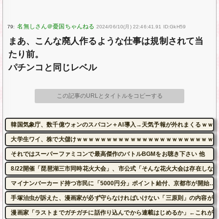
79:
2024/06/10(月) 22:46:41.91 ID:GkH59
まあ、こんな廃人作るような仕事は規制されて当
たり前。
パチンコと同じレベル
この記事のURLとタイトルをコピーする
韓国気象庁、数千億ウォンのスパコン＋AI導入→天気予報が外れまくるｗｗ
大学生ワイ、株で大儲けｗｗｗｗｗｗｗｗｗｗｗｗｗｗｗｗｗｗｗｗｗｗｗ 
それではスーパーファミコンで最高傑作のバトルBGMをお聴き下さい 他
8/22開催「琵琶湖三市同時花火大会」、市公式「そんな花火大会は存在しない」
マイナンバーカード持つ市民に「5000円分」ポイント給付、京都市が開始…
手塚治虫が訴えた、漫画家が必ず守らなければいけない「三原則」の内容がこ
漫画家「ラストまでガチガチに話作り込んでから連載はじめるか」←これがい