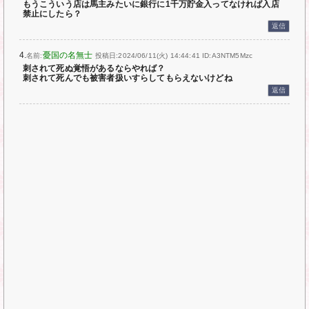
もうこういう店は馬主みたいに銀行に1千万貯金入ってなければ入店
禁止にしたら？
返信
4.
憂国の名無士
名前:
投稿日:2024/06/11(火) 14:44:41
ID:A3NTM5Mzc
刺されて死ぬ覚悟があるならやれば？
刺されて死んでも被害者扱いすらしてもらえないけどね
返信