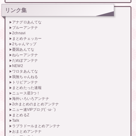
リンク集
アナグロあんてな
ブルーアンテナ
2chnavi
まとめチェッカー
2ちゃんマップ
憂国あんてな
ねらーアンテナ
だめぽアンテナ
NEW2
ワロタあんてな
我無ちゃんねる
トリビアンテナ
まとめたった速報
ニュース星3つ！
海外いろいろアンテナ
2chまとめのまとめアンテナ
ニュー速VIPブログ(`･ω･´)
まとめるZ
Talk
ラブラドールまとめアンテナ
おまとめアンテナ