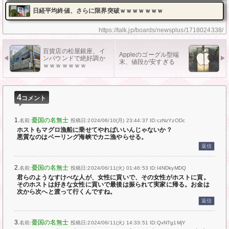
日経平均終値、さらに限界突破ｗｗｗｗｗｗｗ
https://talk.jp/boards/newsplus/1718024338/
百貨店の松屋銀座、イ
Appleのゴーグル型端
ンバウンドで絶好調か
末、値段が安すぎる
ｗｗｗｗｗｗｗ
4
コメント
1.
憂国の名無士
名前:
投稿日:2024/06/10(月) 23:44:37
ID:czNzYzODc
ホストもマグロ漁船に乗せてやればいいんじゃないか？
悪質なのはベーリング海峡でカニ漁やらせる。
返信
2.
憂国の名無士
名前:
投稿日:2024/06/11(火) 01:46:53
ID:I4NDkyMDQ
君らのようなすけべな人が、女性に貢いで、その女性がホストに貢。
そのホストは好きな女性に貢いで最後は振られて実家に帰る。お金は
次から次へと渡って行くんですね。
返信
3.
憂国の名無士
名前:
投稿日:2024/06/11(火) 14:33:51
ID:QxNTg1MjY