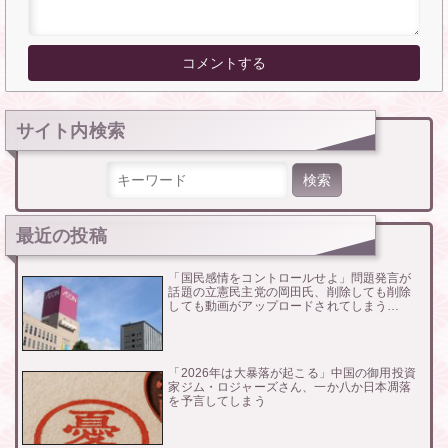
サイト内検索
検索:
最近の投稿
「国民感情をコントロールせよ」問題発言が
話題の立憲民主党の岡田氏、削除しても削除
しても動画がアップロードされてしまう…
「2026年は大暴落が起こる」中国の御用投資
家ジム・ロジャーズさん、一か八か日本凋落
を予言してしまう