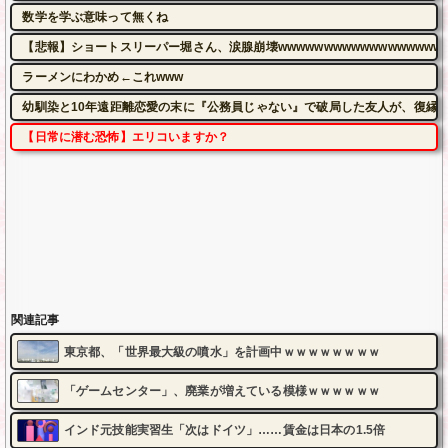
数学を学ぶ意味って無くね
【悲報】ショートスリーパー堀さん、涙腺崩壊wwwwwwwwwwwwwwwwwww
ラーメンにわかめ←これwww
幼馴染と10年遠距離恋愛の末に『公務員じゃない』で破局した友人が、復縁
【日常に潜む恐怖】エリコいますか？
関連記事
東京都、「世界最大級の噴水」を計画中ｗｗｗｗｗｗｗｗ
「ゲームセンター」、廃業が増えている模様ｗｗｗｗｗｗ
インド元技能実習生「次はドイツ」……賃金は日本の1.5倍