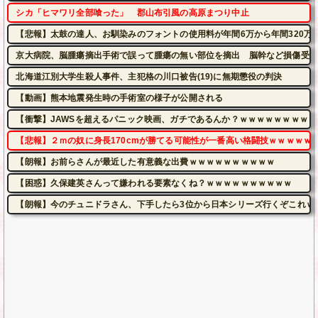
シカ「ヒマワリ全部喰った」 郡山布引風の高原まつり中止
【悲報】太鼓の達人、お馴染みのフォントの使用料が年間6万から年間320万
京大病院、脳腫瘍摘出手術で誤って腫瘍の無い部位を摘出 脳幹など損傷受け
北海道江別大学生殺人事件、主犯格の川口被告(19)に無期懲役の判決
【動画】熊本地震発生時の手術室の様子が公開される
【衝撃】JAWSを超えるパニック映画、ガチであるんか？ｗｗｗｗｗｗｗｗｗ
【悲報】２ｍの奴に身長170cmが勝てる可能性が一番高い格闘技ｗｗｗｗｗ
【朗報】お前らさんが最近した有意義な出費ｗｗｗｗｗｗｗｗｗｗ
【困惑】久保建英さんって嫌われる要素なくね？ｗｗｗｗｗｗｗｗｗｗ
【朗報】今のチュニドラさん、下手したら3位から日本シリーズ行くぞこれｗ