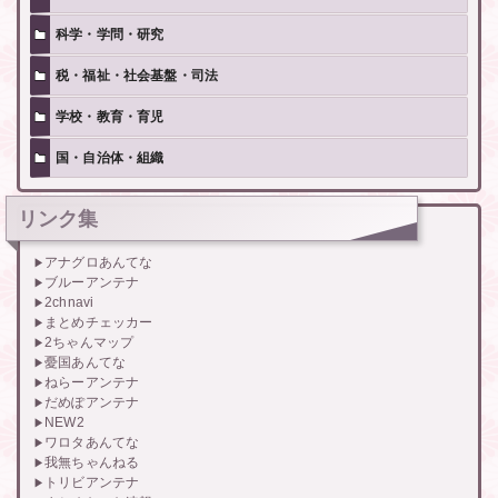
科学・学問・研究
税・福祉・社会基盤・司法
学校・教育・育児
国・自治体・組織
リンク集
アナグロあんてな
ブルーアンテナ
2chnavi
まとめチェッカー
2ちゃんマップ
憂国あんてな
ねらーアンテナ
だめぽアンテナ
NEW2
ワロタあんてな
我無ちゃんねる
トリビアンテナ