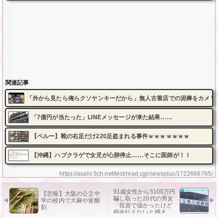
関連記事
「外から見たら俺らクソヤンキーだから」無人古着店での泥棒をカメラ
「7億円が当たった」LINEメッセージが来た結果……
【ペルー】靴の右足だけ220足盗まれる事件ｗｗｗｗｗｗｗ
【沖縄】ハブクラゲで女児が心肺停止……そこに医師が！！
https://asahi.5ch.net/test/read.cgi/newsplus/1722666765/
91歳女性から5100万円
【悲報】大阪の公立中
騙し取った20代の男女
学の校内で大麻や覚醒
「投資で儲かったけど
剤
税金払えないと捕ま