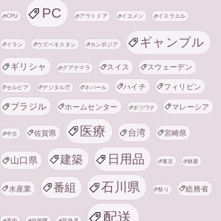
PC
CPU
アウトドア
イエメン
イスラエル
ギャンブル
イラン
ウズベキスタン
カンボジア
ギリシャ
スイス
スウェーデン
グアテマラ
ハイチ
フィリピン
セルビア
デジタル庁
ネパール
ブラジル
ホームセンター
マレーシア
ボツワナ
医療
台湾
佐賀県
宮崎県
中古
日用品
建築
山口県
東京
林業
石川県
番組
水産業
総務省
祭り
配送
美術
自衛隊
装身具