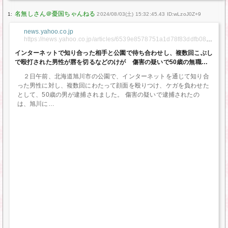
1:
2024/08/03(土) 15:32:45.43 ID:wLzoJ0Z+9
news.yahoo.co.jp
https://news.yahoo.co.jp/articles/6539e8578751a1d78f83ddfb08f1
03220b3ddfb4
インターネットで知り合った相手と公園で待ち合わせし、複数回こぶし
で殴打された男性が唇を切るなどのけが 傷害の疑いで50歳の無職の
男を逮捕 北海道旭川市（HBCニュース北海道） – Yahoo!ニュース
２日午前、北海道旭川市の公園で、インターネットを通じて知り合
った男性に対し、複数回にわたって顔面を殴りつけ、ケガを負わせた
として、50歳の男が逮捕されました。 傷害の疑いで逮捕されたの
は、旭川に