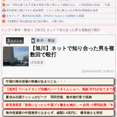
|●|「平和を願う女子児童を警察が取り押さえて移動させた」と市民団体が告発、「児童……
高市政権に媚びてきた産経新聞、コスト上昇に耐えられず東北6県撤退を発表
キオクシア、液冷SSDを発表、GPUのバカみたいな排熱から防護
【清麗戦】西山朋佳女流三冠が勝ち、２勝１敗に
トップ
>
事件・事故
>
【旭川】ネットで知り合った男を複数回で殴打
3
事件・事故
コメント
【旭川】ネットで知り合った男を複
数回で殴打
北海道
2024年
8月03日
15:08:57
中国の海水浴場の映像があまりにも・・・
【批判】ワールドカップ決勝のハーフタイムショー、英紙｢BTSが出てきて悪
夏休み出国ラッシュがピーク 羽田空港、海外旅行客で混雑
林官房長官「首相になったら中国ブイ撤去を検討」⇒ 自民･小野田紀美「今、
海外投資家の中国株売り止まらず、総額1.4兆円に 優良株さえ売却