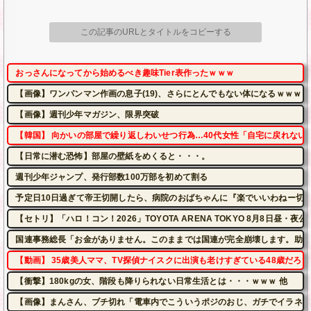
この記事のURLとタイトルをコピーする
おっさんになってから始めるべき趣味Tier表作ったｗｗｗ
【画像】ワンパンマン作画の息子(19)、さらにとんでもない体になるｗｗｗｗ
【画像】週刊少年マガジン、限界突破
【韓国】 向かいの部屋で繰り返しわいせつ行為…40代女性「自宅に戻れない
【日常に潜む恐怖】部屋の壁紙をめくると・・・。
週刊少年ジャンプ、発行部数100万部を初めて割る
予定日10日過ぎて帝王切開したら、病院のおばちゃんに『楽でいいわねー切
【セトリ】「ハロ！コン！2026」TOYOTA ARENA TOKYO 8月8日昼・
国連事務総長「お金がありません。このままでは国連が完全崩壊します。助け
【動画】 35歳美人ママ、TV探偵ナイスクに出演も老けすぎている48歳だろと
【衝撃】180kgの女、階段も降りられない日常生活とは・・・ｗｗｗ 他
【画像】まんさん、ブチ切れ「電車内でこういうポジのおじ、ガチでイラネ」