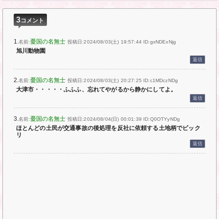
る」
3
コメント
1.
憂国の名無士
名前:
投稿日:2024/08/03(土) 19:57:44
ID:gxNDExNjg
旭川動物園
返信
2.
憂国の名無士
名前:
投稿日:2024/08/03(土) 20:27:25
ID:c1MDczNDg
大津市・・・・・ふふふ、忘れてやがるから静かにしてよ。
返信
3.
憂国の名無士
名前:
投稿日:2024/08/04(日) 00:01:39
ID:Q0OTYyNDg
ほとんどの土民が交通事故の後処理を反社に依頼する土地柄でビック
リ
返信