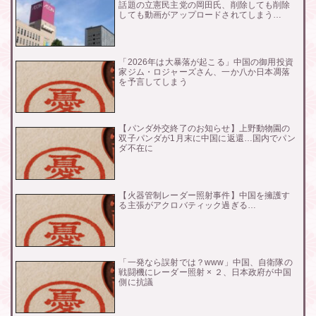
話題の立憲民主党の岡田氏、削除しても削除
しても動画がアップロードされてしまう…
「2026年は大暴落が起こる」中国の御用投資
家ジム・ロジャーズさん、一か八か日本凋落
を予言してしまう
【パンダ外交終了のお知らせ】上野動物園の
双子パンダが1月末に中国に返還…国内でパン
ダ不在に
【火器管制レーダー照射事件】中国を擁護す
る主張がアクロバティック過ぎる…
「一発なら誤射では？www」中国、自衛隊の
戦闘機にレーダー照射 × ２、日本政府が中国
側に抗議