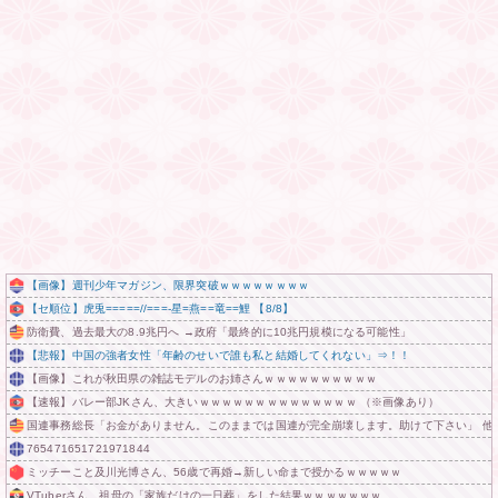
【画像】週刊少年マガジン、限界突破ｗｗｗｗｗｗｗｗ
【セ順位】虎兎=====//===‐星=燕==竜==鯉 【8/8】
防衛費、過去最大の8.9兆円へ →政府「最終的に10兆円規模になる可能性」
【悲報】中国の強者女性「年齢のせいで誰も私と結婚してくれない」⇒！！
【画像】これが秋田県の雑誌モデルのお姉さんｗｗｗｗｗｗｗｗｗｗ
【速報】バレー部JKさん、大きいｗｗｗｗｗｗｗｗｗｗｗｗｗｗ （※画像あり）
国連事務総長「お金がありません。このままでは国連が完全崩壊します。助けて下さい」 他
765471651721971844
ミッチーこと及川光博さん、56歳で再婚→新しい命まで授かるｗｗｗｗｗ
VTuberさん、祖母の「家族だけの一日葬」をした結果ｗｗｗｗｗｗｗ