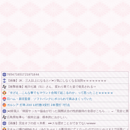
765471651721971844
【画像】JK、三人以上になるとパ●ツ気にしなくなる法則ｗｗｗｗｗｗｗｗ
【衝撃画像】相川七瀬（51）さん、変わり果てた姿で発見される⇒
「すげえ…こんな事でもマウント合戦て起こるのか」って思ったことｗｗｗｗｗ
日ハム・新庄監督、ソフトバンクにボコられて病みまくっていた
ガルシア 打率.230 13打数3安打 2本塁打 7打点
|●|韓国人「韓国サッカー協会が行った国際試合の性的接待の全容がこちら…」→「完全に買収し
広島県知事ら「核抑止論、根本的におかしい」
【画像】完全オフの佐々木希、●●スを隠すことができてないwwww
元キャバ嬢のMINAさん（みなちゃん）が配信中に亡くなったのではないかとX上で話題に（