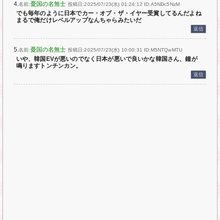
4.
憂国の名無士
名前:
投稿日:2025/07/23(水) 01:24:12
ID:A5NDc5NzM
でも毎年のように日本でカー・オブ・ザ・イヤー受賞してるんだよね
まるで俺だけレベルアップなんちゃらみたいだ
返信
5.
憂国の名無士
名前:
投稿日:2025/07/23(水) 10:00:31
ID:M5NTQwMTU
いや、韓国EVが悪いのでなく日本が悪いで良いかな韓国さん、鐘が
鳴りますトンチンカン。
返信