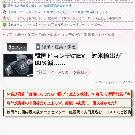
暴力行為法違反の疑いで、毎日新聞記者を逮捕
【画像】田中みな実さん、妊娠中とは思えないヒール姿で登場してしまう
欧州「日本だけ反則だろ…」 世界の『日本びいき』にヨーロッパ全土から不満の声
【モロッコ-スペイン】セウタの不法移民レビュー【ポーランドボール】
トップ
>
経済・産業・労働
>
韓国ヒョンデのEV、対米輸出が88％減……
5
経済・産業・労働
コメント
韓国ヒョンデのEV、対米輸出が
88％減……
韓国
アメリカ
自動車
2025年
7月22日
23:07:30
林官房長官「首相になったら中国ブイ撤去を検討」⇒ 自民･小野田紀美「今、
海外投資家の中国株売り止まらず、総額1.4兆円に 優良株さえ売却
秋田市に国内最大級データセンター 建設費２兆円見込む、ＵＡＥなど投資