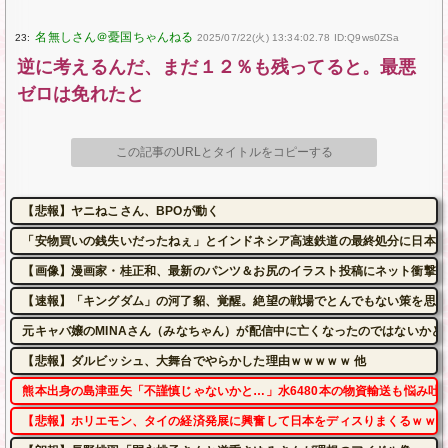
23:
2025/07/22(火) 13:34:02.78 ID:Q9ws0ZSa
逆に考えるんだ、まだ１２％も残ってると。最悪
ゼロは免れたと
この記事のURLとタイトルをコピーする
【悲報】ヤニねこさん、BPOが動く
「安物買いの銭失いだったねぇ」とインドネシア高速鉄道の最終処分に日本側
【画像】漫画家・桂正和、最新のパンツ＆お尻のイラスト投稿にネット衝撃「
【速報】「キングダム」の河了貂、覚醒。絶望の戦場でとんでもない策を思い
元キャバ嬢のMINAさん（みなちゃん）が配信中に亡くなったのではないかと
【悲報】ダルビッシュ、大舞台でやらかした理由ｗｗｗｗｗ 他
熊本出身の島津亜矢「不謹慎じゃないかと…」水6480本の物資輸送も悩み吐
【悲報】ホリエモン、タイの経済発展に興奮して日本をディスりまくるｗｗｗ