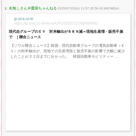
1:
2025/07/22(火) 11:57:35.56 ID:3KEfW2zU
jp.yna.co.kr
https://jp.yna.co.kr/view/AJP20250722000900882
現代自グループのＥＶ 対米輸出が８８％減＝現地生産増・販売不振
で | 聯合ニュース
【ソウル聯合ニュース】韓国・現代自動車グループの電気自動車（Ｅ
Ｖ）の対米輸出が、現地での生産増加と販売不振の影響で大幅に減少
したことが２２日までに分かった。 韓国自動車モビリティー…