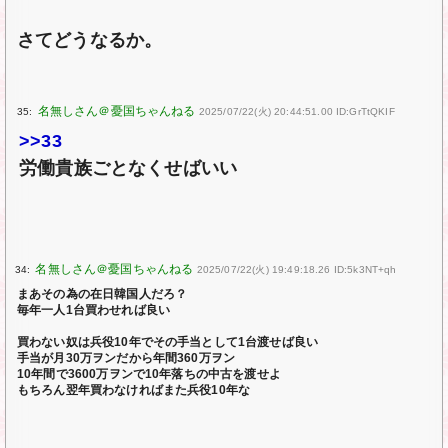
さてどうなるか。
35:
2025/07/22(火) 20:44:51.00 ID:GrTtQKIF
>>33
労働貴族ごとなくせばいい
34:
2025/07/22(火) 19:49:18.26 ID:5k3NT+qh
まあその為の在日韓国人だろ？
毎年一人1台買わせれば良い
買わない奴は兵役10年でその手当として1台渡せば良い
手当が月30万ヲンだから年間360万ヲン
10年間で3600万ヲンで10年落ちの中古を渡せよ
もちろん翌年買わなければまた兵役10年な