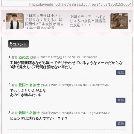
https://lavender.5ch.net/test/read.cgi/news4plus/1753153055/
「日本人男性は小さく
中国メディア、へずま
て頼りなく見える」 韓
りゅうの奈良市議当選
国男性×日本女性が過去
に反応！！！！
10年で最多の背景
5
コメント
1.
ぬぬぬ
名前:
投稿日:2025/07/22(火) 23:50:52
ID:c1ODA0NjE
工員が音楽聴きながら蹴ってチリ合わせているようなメーカだからな
3秒で発火して7時間は消せない車だし
返信
2.
憂国の名無士
名前:
投稿日:2025/07/23(水) 01:06:09
ID:U4MDY2Mjk
でもしぶといんだよな
あの生き物みたいに
返信
3.
憂国の名無士
名前:
投稿日:2025/07/23(水) 01:07:37
ID:g5MDY5NDc
ヒョンデは潰れるんですか＿？？？
返信