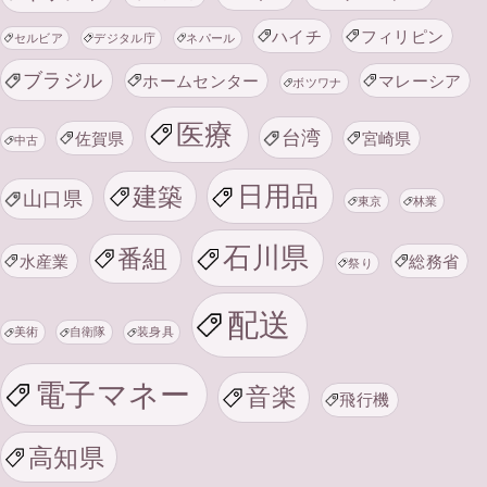
ハイチ
フィリピン
セルビア
デジタル庁
ネパール
ブラジル
ホームセンター
マレーシア
ボツワナ
医療
台湾
佐賀県
宮崎県
中古
日用品
建築
山口県
東京
林業
石川県
番組
水産業
総務省
祭り
配送
美術
自衛隊
装身具
電子マネー
音楽
飛行機
高知県