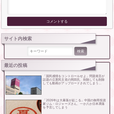
サイト内検索
検索:
最近の投稿
「国民感情をコントロールせよ」問題発言が
話題の立憲民主党の岡田氏、削除しても削除
しても動画がアップロードされてしまう…
「2026年は大暴落が起こる」中国の御用投資
家ジム・ロジャーズさん、一か八か日本凋落
を予言してしまう