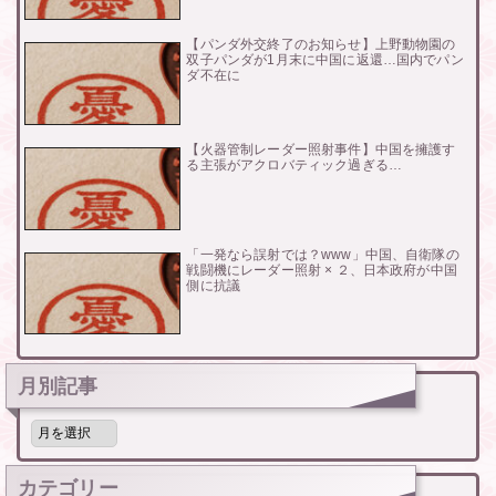
【パンダ外交終了のお知らせ】上野動物園の
双子パンダが1月末に中国に返還…国内でパン
ダ不在に
【火器管制レーダー照射事件】中国を擁護す
る主張がアクロバティック過ぎる…
「一発なら誤射では？www」中国、自衛隊の
戦闘機にレーダー照射 × ２、日本政府が中国
側に抗議
月別記事
月
別
記
事
カテゴリー