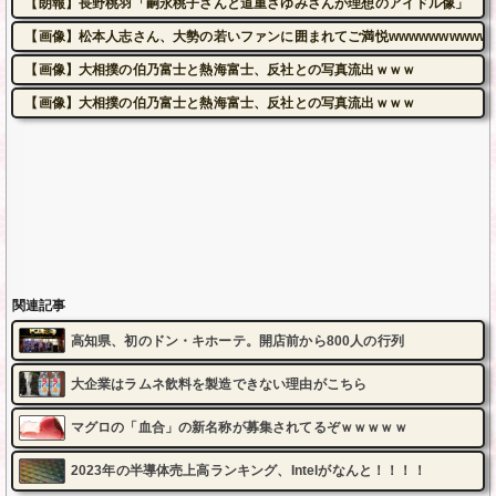
【朗報】長野桃羽「嗣永桃子さんと道重さゆみさんが理想のアイドル像」
【画像】松本人志さん、大勢の若いファンに囲まれてご満悦wwwwwwwwwww
【画像】大相撲の伯乃富士と熱海富士、反社との写真流出ｗｗｗ
【画像】大相撲の伯乃富士と熱海富士、反社との写真流出ｗｗｗ
関連記事
高知県、初のドン・キホーテ。開店前から800人の行列
大企業はラムネ飲料を製造できない理由がこちら
マグロの「血合」の新名称が募集されてるぞｗｗｗｗｗ
2023年の半導体売上高ランキング、Intelがなんと！！！！