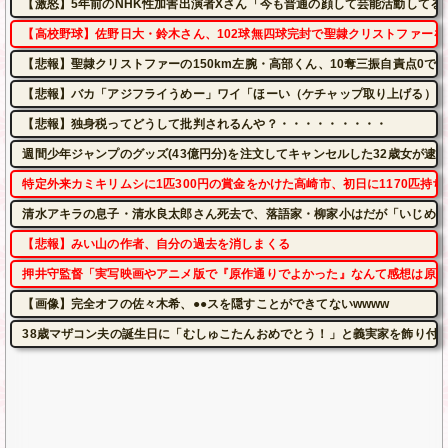
【激怒】5年前のNHK性加害出演者Xさん「今も普通の顔して芸能活動してる
【高校野球】佐野日大・鈴木さん、102球無四球完封で聖隷クリストファーを
【悲報】聖隷クリストファーの150km左腕・高部くん、10奪三振自責点0で
【悲報】バカ「アジフライうめー」ワイ「ほーい（ケチャップ取り上げる）」
【悲報】独身税ってどうして批判されるんや？・・・・・・・・・
週間少年ジャンプのグッズ(43億円分)を注文してキャンセルした32歳女が逮
特定外来カミキリムシに1匹300円の賞金をかけた高崎市、初日に1170匹持
清水アキラの息子・清水良太郎さん死去で、落語家・柳家小はだが「いじめ」
【悲報】みい山の作者、自分の過去を消しまくる
押井守監督「実写映画やアニメ版で『原作通りでよかった』なんて感想は原作
【画像】完全オフの佐々木希、●●スを隠すことができてないwwww
38歳マザコン夫の誕生日に「むしゅこたんおめでとう！」と義実家を飾り付