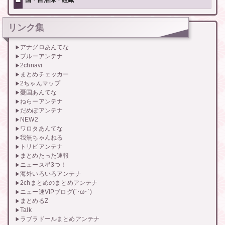
国・自治体・組織
リンク集
アナグロあんてな
ブルーアンテナ
2chnavi
まとめチェッカー
2ちゃんマップ
憂国あんてな
ねらーアンテナ
だめぽアンテナ
NEW2
ワロタあんてな
我無ちゃんねる
トリビアンテナ
まとめたった速報
ニュース星3つ！
海外いろいろアンテナ
2chまとめのまとめアンテナ
ニュー速VIPブログ(`･ω･´)
まとめるZ
Talk
ラブラドールまとめアンテナ