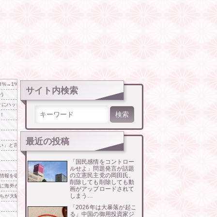
8%→1%だと手取りが7%減るんです」
サイト内検索
う
次々にハッキングしていたことが判明
検索:
！
最近の投稿
ない」と言われて警察に相談しにいくと……
「国民感情をコントロー
ルせよ」問題発言が話題
の立憲民主党の岡田氏、
の情報を収集したい」
削除しても削除しても動
に海外が大騒ぎ
画がアップロードされて
しまう…
ちが大騒ぎ
「2026年は大暴落が起こ
る」中国の御用投資家ジ