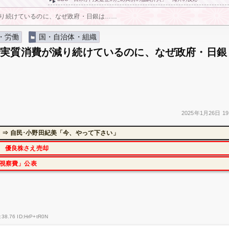
り続けているのに、なぜ政府・日銀は……
・労働
国・自治体・組織
で実質消費が減り続けているのに、なぜ政府・日銀
2025年
1月26日
19
⇒ 自民･小野田紀美「今、やって下さい」
に 優良株さえ売却
外視察費」公表
:38.76 ID:HrP+tR0N