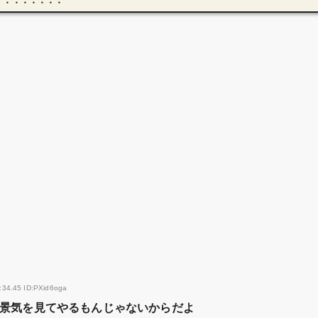
・・・・・・・・
:34.45 ID:PXid6oga
景気を見てやるもんじゃないからだよ