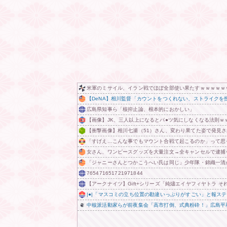
米軍のミサイル、イラン戦でほぼ全部使い果たすｗｗｗｗｗ
【DeNA】相川監督「カウントをつくれない、ストライクを
広島県知事ら「核抑止論、根本的におかしい」
【画像】JK、三人以上になるとパ●ツ気にしなくなる法則ｗ
【衝撃画像】相川七瀬（51）さん、変わり果てた姿で発見
「すげえ…こんな事でもマウント合戦て起こるのか」って思
女さん、ワンピースグッズを大量注文→全キャンセルで逮捕
「ジャニーさんとつかこうへい氏は同じ」少年隊・錦織一清
765471651721971844
【アークナイツ】Gift+シリーズ「純燼エイヤフィヤトラ そ
|●|「マスコミの立ち位置の勘違いっぷりがすごい」と報
中核派活動家らが前夜集会「高市打倒、式典粉砕！」広島平