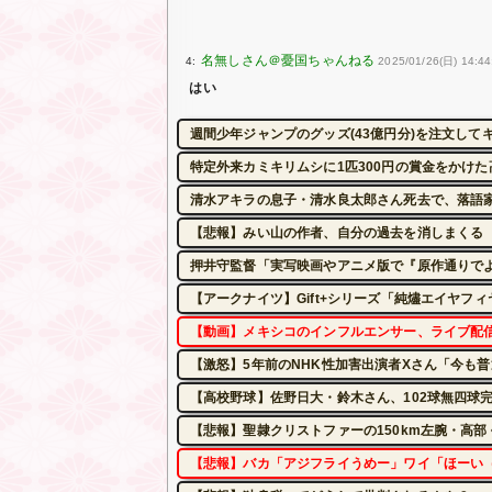
4:
2025/01/26(日) 14:4
はい
週間少年ジャンプのグッズ(43億円分)を注文して
特定外来カミキリムシに1匹300円の賞金をかけた
清水アキラの息子・清水良太郎さん死去で、落語
【悲報】みい山の作者、自分の過去を消しまくる
押井守監督「実写映画やアニメ版で『原作通りで
【アークナイツ】Gift+シリーズ「純燼エイヤフィ
【動画】メキシコのインフルエンサー、ライブ配
【激怒】5年前のNHK性加害出演者Xさん「今も
【高校野球】佐野日大・鈴木さん、102球無四球
【悲報】聖隷クリストファーの150km左腕・高部
【悲報】バカ「アジフライうめー」ワイ「ほーい