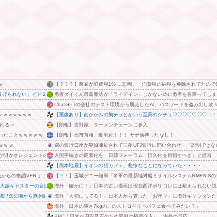
ｗ
【？？？】農家が消費税1% に悲鳴。「消費税の納税を免除されてたので
投げられない」ビド２軍再調整を明言
勇者ダイくん最高魔法が「ライデイン」しかないのに勇者を名乗ってしま
ChatGPTの会社のテスト環境から脱走したAI、パスワードを盗み出し
ｗｗｗｗｗｗｗ
【画像あり】前かがみの胸チラとかいう至高のシチュ♡♡♡♡♡♡♡⇒！
される⇒
【朗報】吉野家、ラーメンチェーンに参入
ったことｗｗｗｗｗ
【朗報】高市首相、爆乳化！！！ サナ活待ったなし！
ｗｗｗ
嫁の銀行口座が突如凍結されて三菱UFJ銀行に問い合わせ、「説明でき
が明かすレジェンドの共通点と我流の演出論
入国手続きの簡素化を 日韓フォーラム「恒久化を目指すべき」と提言
【熊本地震】イオンの猫カフェ、悲惨なことになっていた・・・・
れからの物語VER.」フィギュア【予約開始】
【？！】玉城デニー知事「米軍の最新地対艦ミサイルシステムNMESIS
ステ大越キャスターの台詞に視聴者絶句、高市とトランプを同列視させようという思惑がひしひしと
海外「確かに！」日本の古い漫画は現在西洋ポリコレには耐えられない説
和記念公園から隊列組みデモ行進 他
海外「大切にしてる！」日本人から貰った「お守り」に海外キリシタンた
海外「日本の重さ7kgのこのストロベリーパフェ食べてみたい？」
BBC「日米が円安是正のため異例の協調介入」 海外の反応