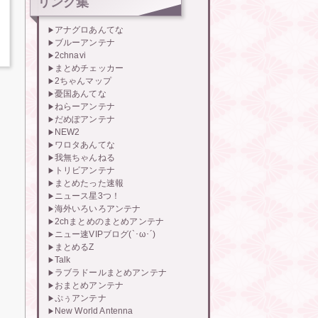
リンク集
アナグロあんてな
ブルーアンテナ
2chnavi
まとめチェッカー
2ちゃんマップ
憂国あんてな
ねらーアンテナ
だめぽアンテナ
NEW2
ワロタあんてな
我無ちゃんねる
トリビアンテナ
まとめたった速報
ニュース星3つ！
海外いろいろアンテナ
2chまとめのまとめアンテナ
ニュー速VIPブログ(`･ω･´)
まとめるZ
Talk
ラブラドールまとめアンテナ
おまとめアンテナ
ぷぅアンテナ
New World Antenna