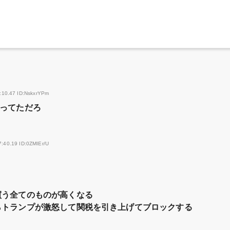
:10.47 ID:NskxrYPm
ってただろ
7:40.19 ID:0ZMIEr/U
買う全てのものが高くなる
らトランプが激怒して関税を引き上げてブロックする