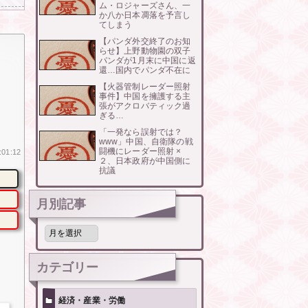
ム・ロジャーズさん、一
か八か日本凋落を予言し
てしまう
【パンダ外交終了のお知
らせ】上野動物園の双子
パンダが1月末に中国に返
還…国内でパンダ不在に
【火器管制レーダー照射
事件】中国を擁護する主
張がアクロバティック過
ぎる…
「一発なら誤射では？
www」中国、自衛隊の戦
闘機にレーダー照射 ×
:01:12
２、日本政府が中国側に
抗議
月別記事
月
別
記
事
カテゴリー
経済・産業・労働