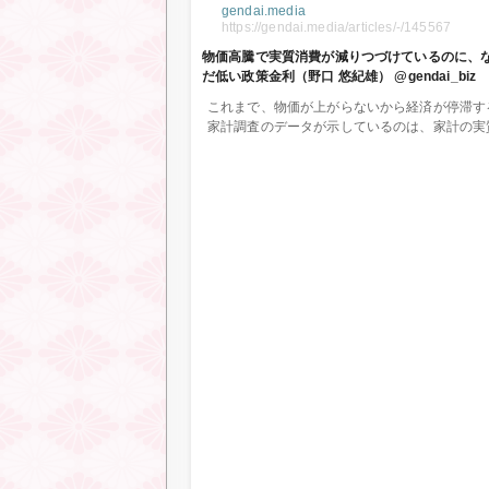
gendai.media
https://gendai.media/articles/-/145567
物価高騰で実質消費が減りつづけているのに、
だ低い政策金利（野口 悠紀雄） @gendai_biz
これまで、物価が上がらないから経済が停滞す
家計調査のデータが示しているのは、家計の実