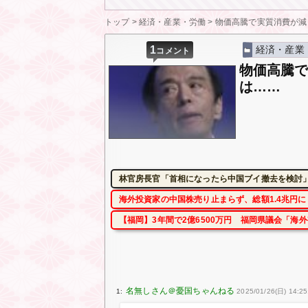
トップ
>
経済・産業・労働
>
物価高騰で実質消費が減
1
経済・産業
コメント
物価高騰
は……
林官房長官「首相になったら中国ブイ撤去を検討」
海外投資家の中国株売り止まらず、総額1.4兆円
【福岡】3年間で2億6500万円 福岡県議会「海
1:
2025/01/26(日) 14:25