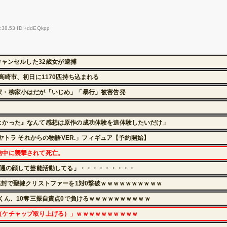
4:38.53 ID:+ddEQkpp
キャンセルした32歳女が逮捕
高崎市、初日に1170匹持ち込まれる
家・柳家小はだが「いじめ」「暴行」被害告発
よかった』なんて感想は原作の成功体験を追体験したいだけ」
ヤトラ それからの物語VER.」フィギュア【予約開始】
信中に襲撃されて死亡。
普通の顔して芸能活動してる」・・・・・・・・・
完封で聖隷クリストファーを1対0撃破ｗｗｗｗｗｗｗｗｗｗ
くん、10奪三振自責点0で負けるｗｗｗｗｗｗｗｗｗｗ
（ケチャップ取り上げる）」ｗｗｗｗｗｗｗｗｗｗ