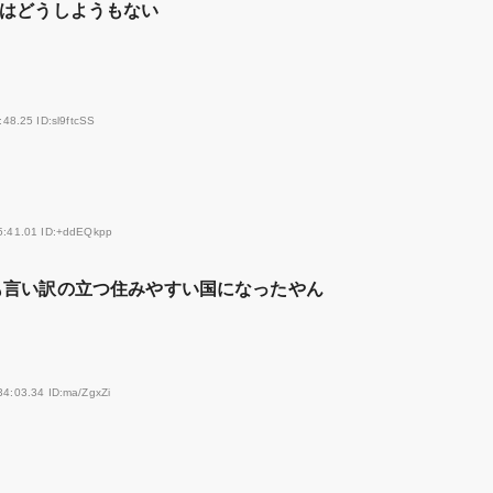
はどうしようもない
48.25 ID:sl9ftcSS
5:41.01 ID:+ddEQkpp
も言い訳の立つ住みやすい国になったやん
34:03.34 ID:ma/ZgxZi