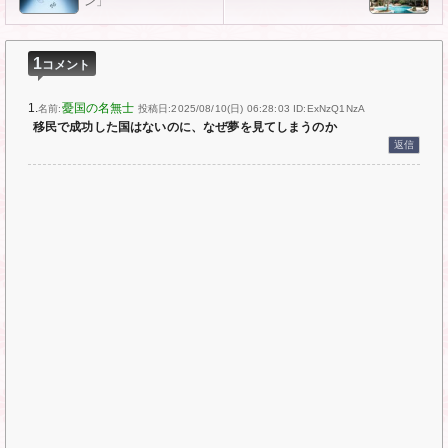
ン」
1
コメント
1.
憂国の名無士
名前:
投稿日:2025/08/10(日) 06:28:03
ID:ExNzQ1NzA
移民で成功した国はないのに、なぜ夢を見てしまうのか
返信