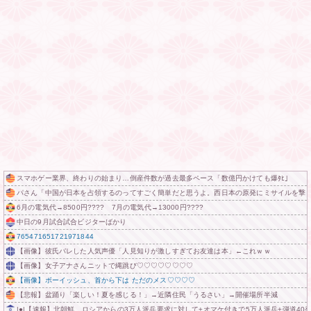
スマホゲー業界、終わりの始まり…倒産件数が過去最多ペース「数億円かけても爆ﾀﾋ」
パさん「中国が日本を占領するのってすごく簡単だと思うよ。西日本の原発にミサイルを撃
6月の電気代→8500円???? 7月の電気代→13000円????
中日の9月試合試合ビジターばかり
765471651721971844
【画像】彼氏バレした人気声優「人見知りが激しすぎてお友達は本」←これｗｗ
【画像】女子アナさんニットで縄跳び♡♡♡♡♡♡♡♡
【画像】ボーイッシュ、首から下は ただのメス♡♡♡♡
【悲報】盆踊り「楽しい！夏を感じる！」→近隣住民「うるさい」→開催場所半減
|●|【速報】北朝鮮、ロシアからの3万人派兵要求に対して+オマケ付きで5万人派兵+弾道40