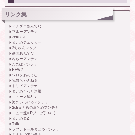
リンク集
アナグロあんてな
ブルーアンテナ
2chnavi
まとめチェッカー
2ちゃんマップ
憂国あんてな
ねらーアンテナ
だめぽアンテナ
NEW2
ワロタあんてな
我無ちゃんねる
トリビアンテナ
まとめたった速報
ニュース星3つ！
海外いろいろアンテナ
2chまとめのまとめアンテナ
ニュー速VIPブログ(`･ω･´)
まとめるZ
Talk
ラブラドールまとめアンテナ
おまとめアンテナ