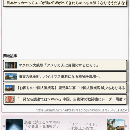
日本サッカーってエゴが強いFWが出てきたらめっちゃ強くなりそうだよな 他
関連記事
マクロン大統領「アメリカ人は貧困化するだろう」
滋賀の竜王町、バイオマス燃料になる植物を栽培へ
【お困りの中国人観光客】鹿児島知事「中国人観光客減少もあり得る」
「一発なら誤射では？www」中国、自衛隊の戦闘機にレーダー照射 × 
https://asahi.5ch.net/test/read.cgi/newsplus/1754711825/
急速に消えるスマホの
「リゾートバイト」、
「小容量・低価格プラ
50代以上が急増……