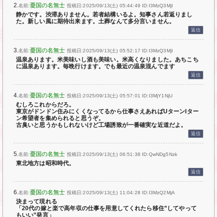
2.
憂国の名無士
名前:
投稿日:2025/09/13(土) 05:44:49
ID:I3MzQ3MjI
静かです。渋滞ありません。若者結構いるよ。知事さん若返りまし
た。新しい風に期待出来ます。土葬なんて多分言いません。
返信
3.
憂国の名無士
名前:
投稿日:2025/09/13(土) 05:52:17
ID:I3MzQ3MjI
温泉あります。米美味いし酒も美味い。米高くなりました。あちこち
に温泉あります。毎晩行けます。でも最近の温泉混んでます
返信
4.
憂国の名無士
名前:
投稿日:2025/09/13(土) 05:57:01
ID:I3MjY1NjU
むしろこれからだろ。
東京がドンドン住みにくくなってるから仕事さえあればUターンIター
ン希望者を集められると思うぞ。
古臭いと思うかもしれないけど工場誘致が一番確実な近道だよ。
返信
5.
憂国の名無士
名前:
投稿日:2025/09/13(土) 06:51:38
ID:QwNDg5Nzk
東北地方は昭和時代。
返信
6.
憂国の名無士
名前:
投稿日:2025/09/13(土) 11:04:28
ID:I3MzQ2MjA
決まって現れる
「20代の嫁と楽で高年収の仕事を用意してくれたら移住”してやって
もいい”発言」