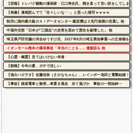
【悲報】トレパク騒動の漫画家・江口寿史氏、開き直って言い訳をしてしまう
【画像】漫画読んでて「生々しいな･･･」と思った描写ｗｗｗｗ
秋田に国内最大級のＡＩデータセンター 建設費は２兆円規模の見通し 他
中国外交部「日本が“三国志”の史実を歪めて歴史を破壊した」 他
埼玉県戸田市議の河合ゆうすけ氏、2027年8月の埼玉県知事選への立候補を表
イオンモール熊本の爆発事故「本当のことを…」遺族語る 他
【心霊・幽霊】見てはいけない何者
【朗報】今年の夏、ガチで涼しい
【強火ハロヲタ】佐藤佳奈（さかなちゃん）、レインボー池田と電撃結婚！
【事故】路面電車と衝突…車置き逃走 当て逃げか 事故の一部始終⋯