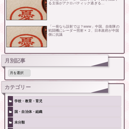
る主張がアクロバティック過ぎる…
「一発なら誤射では？www」中国、自衛隊の
戦闘機にレーダー照射 × ２、日本政府が中国
側に抗議
月別記事
月
別
記
事
カテゴリー
学校・教育・育児
国・自治体・組織
未分類