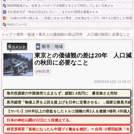
秋田県職員さん、会見をバスローブ＆喫煙スタイルで対応してしまい大炎上ｗ
大久保佳代子「休みの日はだいたい…」まさかの習慣を暴露ｗｗｗ
「14歳の少年に挿入を…」性器に火をつけ脅迫、少女達はモップで…657人が死亡した韓国“
8/4のニュース
トップ
>
都市・地域
>
東京との価値観の差は20年 人口減の秋田に必要なこと
6
都市・地域
コメント
東京との価値観の差は20年 人口減
の秋田に必要なこと
秋田県
2025年
9月12日
21:09:17
海外投資家の中国株売り止まらず、総額1.4兆円に 優良株さえ売却
高市総理「物価上昇を上回る賃上げを日本に定着させる」 →国家公務員月給3.
【ヤバい】100件以上の窃盗をしたトルコ国籍の男3人を逮捕 #移民 #外国人
日本の神社仏閣が22日に１回燃えてる。
林官房長官「首相になったら中国ブイ撤去を検討」⇒ 自民･小野田紀美「今、