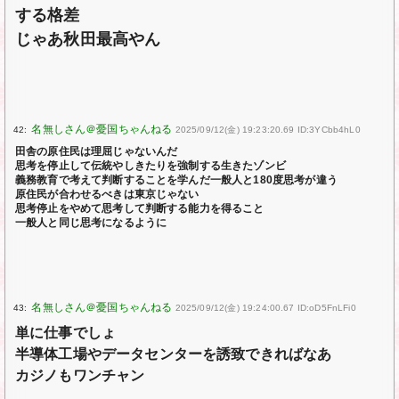
する格差
じゃあ秋田最高やん
42:
2025/09/12(金) 19:23:20.69 ID:3YCbb4hL0
田舎の原住民は理屈じゃないんだ
思考を停止して伝統やしきたりを強制する生きたゾンビ
義務教育で考えて判断することを学んだ一般人と180度思考が違う
原住民が合わせるべきは東京じゃない
思考停止をやめて思考して判断する能力を得ること
一般人と同じ思考になるように
43:
2025/09/12(金) 19:24:00.67 ID:oD5FnLFi0
単に仕事でしょ
半導体工場やデータセンターを誘致できればなあ
カジノもワンチャン