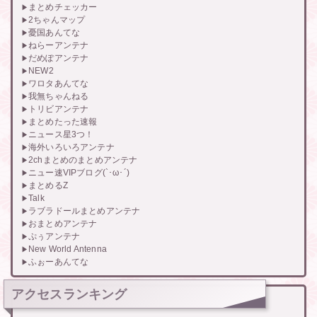
まとめチェッカー
2ちゃんマップ
憂国あんてな
ねらーアンテナ
だめぽアンテナ
NEW2
ワロタあんてな
我無ちゃんねる
トリビアンテナ
まとめたった速報
ニュース星3つ！
海外いろいろアンテナ
2chまとめのまとめアンテナ
ニュー速VIPブログ(`･ω･´)
まとめるZ
Talk
ラブラドールまとめアンテナ
おまとめアンテナ
ぷぅアンテナ
New World Antenna
ふぉーあんてな
アクセスランキング