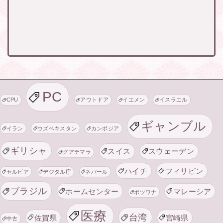
PC
CPU
アウトドア
イエメン
イスラエル
ギャンブル
イラン
ウズベキスタン
カンボジア
ギリシャ
スイス
スウェーデン
グアテマラ
ハイチ
フィリピン
セルビア
デジタル庁
ネパール
ブラジル
ホームセンター
マレーシア
ボツワナ
医療
台湾
佐賀県
宮崎県
中古