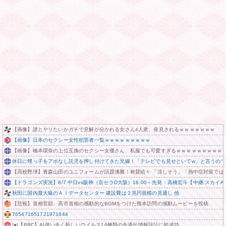
【画像】誰とヤリたいかガチで見解が分かれる女さん4人衆、発見されるｗｗｗｗｗｗｗ
【画像】日本のセクシー女性犯罪者一覧ｗｗｗｗｗｗｗｗｗ
【画像】橋本環奈の上位互換のセクシー女優さん、私服でも可愛すぎるｗｗｗｗｗｗｗｗｗ
休日に甥っ子をアポなし託児を押し付けてきた兄嫁！「テレビでも見せといてw」と言うの
【高校野球】青森山田のユニフォームが話題沸騰！称賛続々 「涼しそう」「熱中症対策では
【ドラゴンズ実況】8/7 中日vs阪神（京セラD大阪）18:00～先発：高橋宏斗【中継:スカイA
秋田に国内最大級のＡＩデータセンター 建設費は２兆円規模の見通し 他
【悲報】首相官邸、高市首相の感動的なBGMをつけた熊本訪問の感動ムービーを投稿
765471651721971844
|●|【BBC】AI使い全く新しいウイルス16種類の全遺伝情報設計に初成功