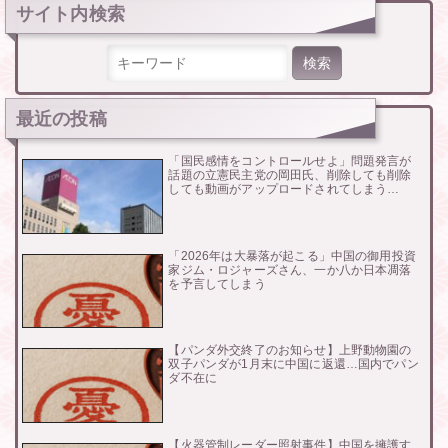
サイト内検索
検索:
最近の投稿
「国民感情をコントロールせよ」問題発言が
話題の立憲民主党の岡田氏、削除しても削除
しても動画がアップロードされてしまう…
「2026年は大暴落が起こる」中国の御用投資
家ジム・ロジャーズさん、一か八か日本凋落
を予言してしまう
【パンダ外交終了のお知らせ】上野動物園の
双子パンダが1月末に中国に返還…国内でパン
ダ不在に
【火器管制レーダー照射事件】中国を擁護す