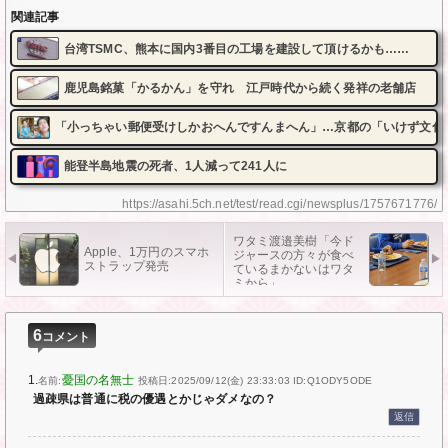
関連記事
台湾TSMC、熊本に国内3番目の工場を建設して頂けるかも……
鹿児島銘菓「かるかん」を守れ 江戸時代から続く発祥の老舗店
「小っちゃい郵便受けしかおへんですんまへん」…京都の「いけず文化
能登半島地震の死者、1人減って241人に
https://asahi.5ch.net/test/read.cgi/newsplus/1757671776/
ワタミ渡邉美樹「今ド
Apple、1万円のスマホ
ジャースの方々が食べ
ストラップ発売
ているまかないはワタ
ミから」
6
コメント
1.
憂国の名無士
名前:
投稿日:2025/09/12(金) 23:33:03
ID:Q1ODY5ODE
過疎県は普通に税の優遇とかじゃダメなの？
返信