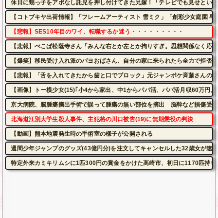
休日に甥っ子をアポなし託児を押し付けてきた兄嫁！「テレビでも見せといて
【コトブキヤ出荷情報】「フレームアーティスト 雪ミク」「創彩少女庭園 早
【悲報】SES10年目のワイ、転職するか迷う・・・・・・・・・
【悲報】ぺこぱ松蔭寺さん「みんな右とか左とか拘りすぎ。思想関係なく応援
【爆笑】移民受け入れ派のパヨおばさん、自分の家に来られたら全力で拒否る
【悲報】「舌を入れてきたから歯と口でブロック」元ジャンポケ斉藤さんの不
【画像】トー横少女(15)｢小4から家出、中1からパパ活、パパ活月収60万円。
京大病院、脳腫瘍摘出手術で誤って腫瘍の無い部位を摘出 脳幹など損傷受け
北海道江別大学生殺人事件、主犯格の川口被告(19)に無期懲役の判決
【動画】熊本地震発生時の手術室の様子が公開される
週間少年ジャンプのグッズ(43億円分)を注文してキャンセルした32歳女が逮
特定外来カミキリムシに1匹300円の賞金をかけた高崎市、初日に1170匹持