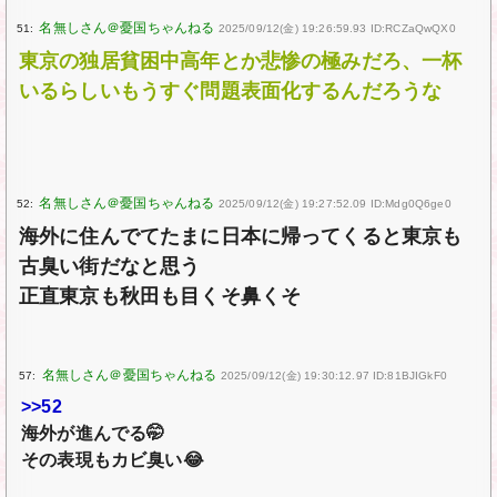
51:
2025/09/12(金) 19:26:59.93 ID:RCZaQwQX0
東京の独居貧困中高年とか悲惨の極みだろ、一杯
いるらしいもうすぐ問題表面化するんだろうな
52:
2025/09/12(金) 19:27:52.09 ID:Mdg0Q6ge0
海外に住んでてたまに日本に帰ってくると東京も
古臭い街だなと思う
正直東京も秋田も目くそ鼻くそ
57:
2025/09/12(金) 19:30:12.97 ID:81BJIGkF0
>>52
海外が進んでる🤭
その表現もカビ臭い😂