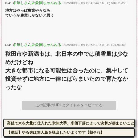
104:
2025/09/12(金) 19:42:44.56 ID:gSdkHKW20
地方はやっぱ農業やろなあ
ていうか農業しかないと思う
134:
2025/09/12(金) 19:53:17.60 ID:uEJ1co9b0
秋田市や新潟市は、北日本の中では積雪量は少な
めだけどね
大きな都市になる可能性は合ったのに、集中して
投資せずに地方に一律にばらまいたので育たなか
ったな
この記事のURLとタイトルをコピーする
高値で米を大量に仕入れた米卸大手、米価下落によって決算が凄まじいことに
【単話】やる夫は無人島を脱出したいようです【朝それ】