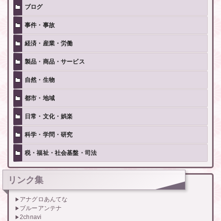
ブログ
事件・事故
経済・産業・労働
製品・商品・サービス
自然・生物
都市・地域
日常・文化・娯楽
科学・学問・研究
税・福祉・社会基盤・司法
リンク集
アナグロあんてな
ブルーアンテナ
2chnavi