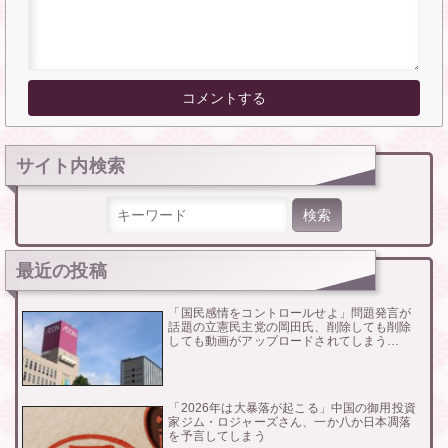
サイト内検索
検索:
最近の投稿
「国民感情をコントロールせよ」問題発言が
話題の立憲民主党の岡田氏、削除しても削除
しても動画がアップロードされてしまう…
「2026年は大暴落が起こる」中国の御用投資
家ジム・ロジャーズさん、一か八か日本凋落
を予言してしまう