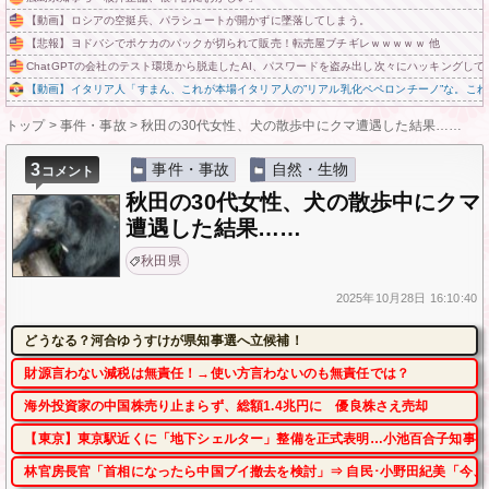
【動画】ロシアの空挺兵、パラシュートが開かずに墜落してしまう。
【悲報】ヨドバシでポケカのパックが切られて販売！転売屋ブチギレｗｗｗｗｗ 他
ChatGPTの会社のテスト環境から脱走したAI、パスワードを盗み出し次々にハッキングし
【動画】イタリア人「すまん、これが本場イタリア人の”リアル乳化ペペロンチーノ”な。こ
トップ
>
事件・事故
>
秋田の30代女性、犬の散歩中にクマ遭遇した結果……
3
事件・事故
自然・生物
コメント
秋田の30代女性、犬の散歩中にクマ
遭遇した結果……
秋田県
2025年
10月28日
16:10:40
どうなる？河合ゆうすけが県知事選へ立候補！
財源言わない減税は無責任！→使い方言わないのも無責任では？
海外投資家の中国株売り止まらず、総額1.4兆円に 優良株さえ売却
【東京】東京駅近くに「地下シェルター」整備を正式表明…小池百合子知事「
林官房長官「首相になったら中国ブイ撤去を検討」⇒ 自民･小野田紀美「今、