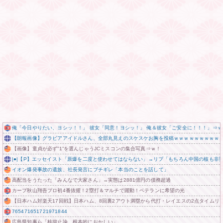
俺「今日やりたい、ヨシッ！！」 彼女「同意！ヨシッ！」 俺＆彼女「ご安全に！！！」⇒ｗ
【朗報画像】グラビアアイドルさん、全部丸見えのスケスケお胸を投稿ｗｗｗｗｗｗｗｗｗ
【画像】童貞が必ず”1”を選んじゃうJCミスコンの集合写真⇒ｗ！
|●|【P】エッセイスト「原爆を二度と使わせてはならない」→リプ「もちろん中国の核も非
イオン爆発事故の遺族、社長発言にブチギレ「本当のことを話して」
高配当をうたった「みんなで大家さん」→実態は2881億円の債務超過
カープ秋山翔吾プロ初4番抜擢！2塁打＆マルチで躍動！ベテランに希望の光
【日本ハム対楽天17回戦】日本ハム、8回裏2アウト満塁から代打・レイエスの2点タイムリ
765471651721971844
広島県知事ら「核抑止論、根本的におかしい」