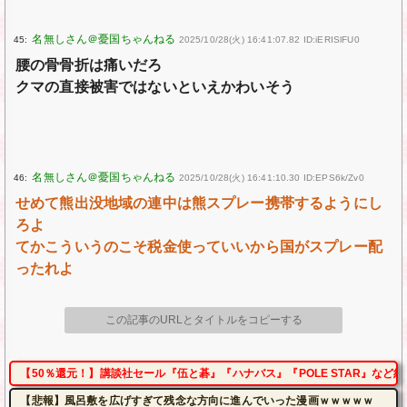
45:
2025/10/28(火) 16:41:07.82 ID:iERISlFU0
腰の骨骨折は痛いだろ
クマの直接被害ではないといえかわいそう
46:
2025/10/28(火) 16:41:10.30 ID:EPS6k/Zv0
せめて熊出没地域の連中は熊スプレー携帯するようにし
ろよ
てかこういうのこそ税金使っていいから国がスプレー配
ったれよ
この記事のURLとタイトルをコピーする
【50％還元！】講談社セール『伍と碁』『ハナバス』『POLE STAR』など約1
【悲報】風呂敷を広げすぎて残念な方向に進んでいった漫画ｗｗｗｗｗ