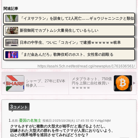
関連記事
「イヌサフラン」を誤食して2人死亡……ギョウジャニンニクと類似
新宿御苑でカブトムシ大量発生しているらしい
日本の中学生、ついに「コカイン」で逮捕ｗｗｗｗｗｗ岐阜
「まだ金あんだろ」歌舞伎町のホスト、女性客の顔殴る
https://asahi.5ch.net/test/read.cgi/newsplus/1761636561/
メタプラネット、750億
シャープ、27年にEV本
円を上限に自社株買い
格参入……
ｗｗｗｗｗ
3
コメント
1.
憂国の名無士
名前:
投稿日:2025/10/28(火) 17:45:55
ID:YxNjg0MjM
クマもさすがに複数の大型犬が相手だと逃げるようだし、
訓練された大型犬の群れを作ってクマが人里におりないよう、
山との境界地帯を巡回させてみればどうかな？