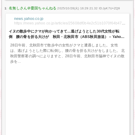
1:
2025/10/28(火) 16:29:21.32 ID:JyK7U+ZQ9
news.yahoo.co.jp
https://news.yahoo.co.jp/articles/25608df0b4e2c51b1070f64b47c4
2553e0af93e5
イヌの散歩中にクマが向かってきて…逃げようとした30代女性が転
倒 腰の骨を折る大けが 秋田・北秋田市（ABS秋田放送） – Yahoo!
ニュース
28日午前、北秋田市で散歩中の女性がクマと遭遇しました。 女性
は、逃げようとした際に転倒し、腰の骨を折る大けがをしました。 北
秋田警察署の調べによりますと、28日午前、北秋田市脇神でイヌの散
歩を