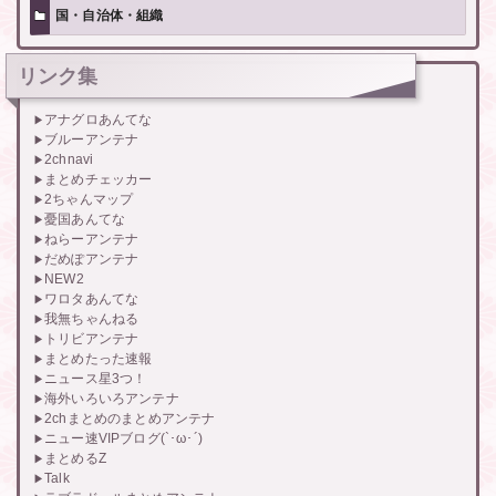
国・自治体・組織
リンク集
アナグロあんてな
ブルーアンテナ
2chnavi
まとめチェッカー
2ちゃんマップ
憂国あんてな
ねらーアンテナ
だめぽアンテナ
NEW2
ワロタあんてな
我無ちゃんねる
トリビアンテナ
まとめたった速報
ニュース星3つ！
海外いろいろアンテナ
2chまとめのまとめアンテナ
ニュー速VIPブログ(`･ω･´)
まとめるZ
Talk