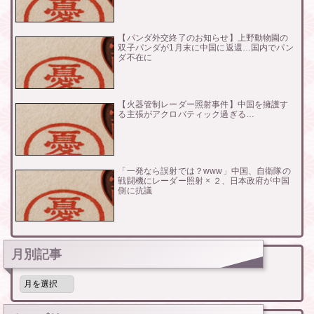
【パンダ外交終了のお知らせ】上野動物園の
双子パンダが1月末に中国に返還…国内でパン
ダ不在に
【火器管制レーダー照射事件】中国を擁護す
る主張がアクロバティック過ぎる…
「一発なら誤射では？www」中国、自衛隊の
戦闘機にレーダー照射 × ２、日本政府が中国
側に抗議
月別記事
月
別
記
事