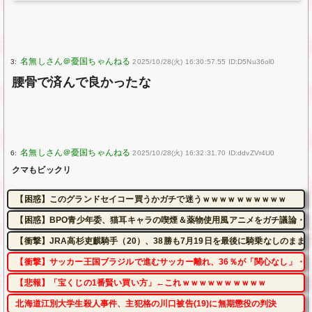
3:
2025/10/28(火) 16:30:57.55 ID:D5Nu36ol0
腰骨で済んで良かったな
6:
2025/10/28(火) 16:32:31.70 ID:ddvZVr4U0
クマもビックリ
【困惑】このグランドセイコー買うかガチで迷うｗｗｗｗｗｗｗｗｗｗ
【困惑】BPO青少年委、猫耳キャラの喫煙＆薬物使用風アニメをガチ議論・
【衝撃】JRA高杉吏麒騎手（20）、38勝も7月19日を最後に騎乗なしのま
【衝撃】サッカー王国ブラジルで進むサッカー離れ、36％が「関心なし」・
【悲報】「宝くじの1番賢い買い方」←これｗｗｗｗｗｗｗｗｗｗ
北海道江別大学生殺人事件、主犯格の川口被告(19)に無期懲役の判決