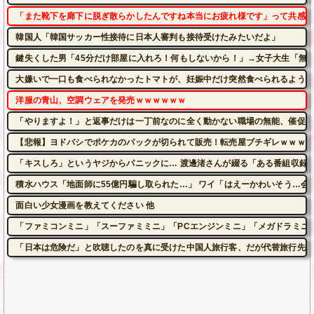
「また靴下を廊下に脱ぎ散らかしたんですね本当にお疲れ様です」って共感し
韓国人「韓国サッカー性接待に日本人審判も接待受けたみたいだよ」
鍵失くした男「45分だけ部屋に入れろ！何もしないから！」→女子大生「無
大嫌いで一口も食べられなかったトマトが、妊娠中だけ突然食べられるように
洋服の青山、空調ウェアを発売ｗｗｗｗｗｗ
「やりますよ！」と返事だけは一丁前なのに全く動かない職場の無能、催促し
【悲報】ヨドバシでポケカのパックが切られて販売！転売屋ブチギレｗｗｗｗ
「キスしろ」というヤジからパニックに… 渡邊渚さんが綴る「ある番組収録中
積水ハウス「地面師に55億円騙し取られた…」 ワイ「はえーかわいそう…会
面白い少女漫画を教えてください 他
「ファミコンミニ」「スーファミミニ」「PCエンジンミニ」「メガドラミニ
「日本は危険だ」と吹聴したのを真に受けた中国人旅行客、だが代替旅行先が