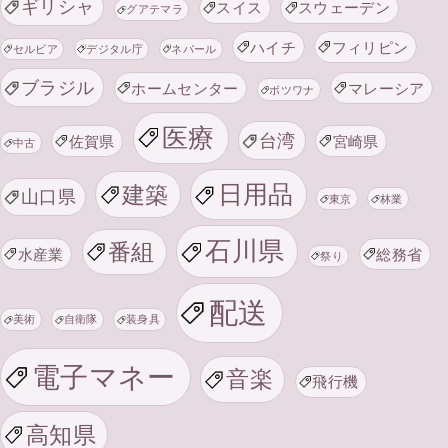
ギリシャ
スイス
スウェーデン
グアテマラ
ハイチ
フィリピン
セルビア
デジタル庁
ネパール
ブラジル
ホームセンター
マレーシア
ボツワナ
医療
台湾
佐賀県
宮崎県
中古
日用品
建築
山口県
東京
林業
石川県
番組
水産業
総務省
祭り
配送
美術
自衛隊
装身具
電子マネー
音楽
飛行機
高知県