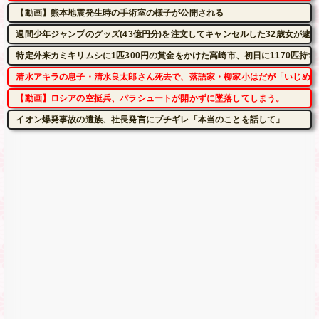
【動画】熊本地震発生時の手術室の様子が公開される
週間少年ジャンプのグッズ(43億円分)を注文してキャンセルした32歳女が逮
特定外来カミキリムシに1匹300円の賞金をかけた高崎市、初日に1170匹持
清水アキラの息子・清水良太郎さん死去で、落語家・柳家小はだが「いじめ」
【動画】ロシアの空挺兵、パラシュートが開かずに墜落してしまう。
イオン爆発事故の遺族、社長発言にブチギレ「本当のことを話して」