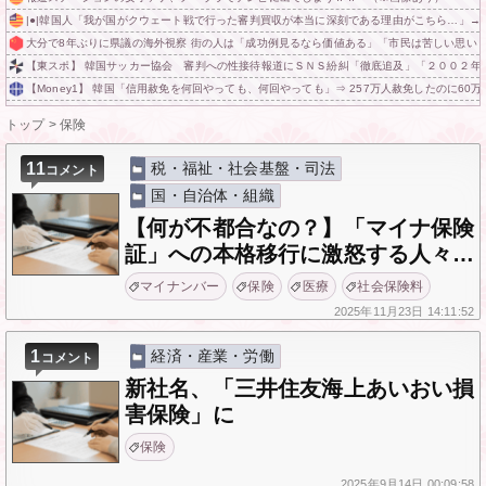
|●|韓国人「我が国がクウェート戦で行った審判買収が本当に深刻である理由がこちら…」→「
大分で8年ぶりに県議の海外視察 街の人は「成功例見るなら価値ある」「市民は苦しい思いしてい
【東スポ】 韓国サッカー協会 審判への性接待報道にＳＮＳ紛糾「徹底追及」「２００２年
【Money1】 韓国「信用赦免を何回やっても、何回やっても」⇒ 257万人赦免したのに60
トップ
>
保険
11
税・福祉・社会基盤・司法
コメント
国・自治体・組織
【何が不都合なの？】「マイナ保険
証」への本格移行に激怒する人々…
マイナンバー
保険
医療
社会保険料
2025年
11月23日
14:11:52
1
経済・産業・労働
コメント
新社名、「三井住友海上あいおい損
害保険」に
保険
2025年
9月14日
00:09:58