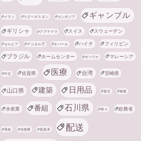
ギャンブル
イラン
ウズベキスタン
カンボジア
ギリシャ
スイス
スウェーデン
グアテマラ
ハイチ
フィリピン
セルビア
デジタル庁
ネパール
ブラジル
ホームセンター
マレーシア
ボツワナ
医療
台湾
佐賀県
宮崎県
中古
日用品
建築
山口県
東京
林業
石川県
番組
水産業
総務省
祭り
配送
美術
自衛隊
装身具