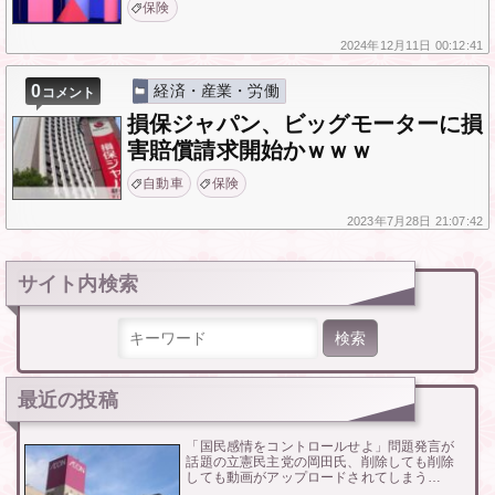
保険
2024年
12月11日
00:12:41
0
経済・産業・労働
コメント
損保ジャパン、ビッグモーターに損
害賠償請求開始かｗｗｗ
自動車
保険
2023年
7月28日
21:07:42
サイト内検索
検索:
最近の投稿
「国民感情をコントロールせよ」問題発言が
話題の立憲民主党の岡田氏、削除しても削除
しても動画がアップロードされてしまう…