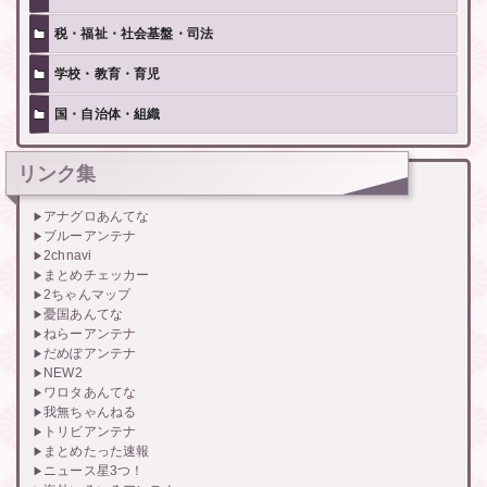
税・福祉・社会基盤・司法
学校・教育・育児
国・自治体・組織
リンク集
アナグロあんてな
ブルーアンテナ
2chnavi
まとめチェッカー
2ちゃんマップ
憂国あんてな
ねらーアンテナ
だめぽアンテナ
NEW2
ワロタあんてな
我無ちゃんねる
トリビアンテナ
まとめたった速報
ニュース星3つ！