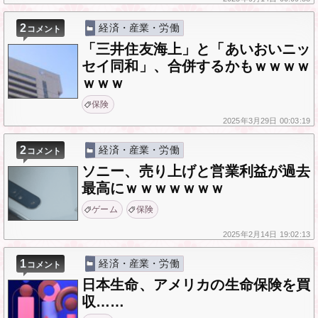
2
経済・産業・労働
コメント
「三井住友海上」と「あいおいニッ
セイ同和」、合併するかもｗｗｗｗ
ｗｗｗ
保険
2025年
3月29日
00:03:19
2
経済・産業・労働
コメント
ソニー、売り上げと営業利益が過去
最高にｗｗｗｗｗｗｗ
ゲーム
保険
2025年
2月14日
19:02:13
1
経済・産業・労働
コメント
日本生命、アメリカの生命保険を買
収……