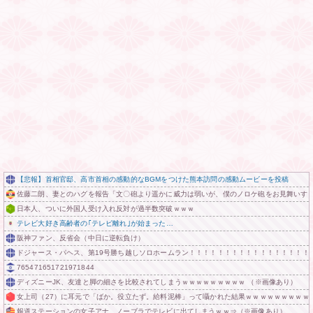
【悲報】首相官邸、高市首相の感動的なBGMをつけた熊本訪問の感動ムービーを投稿
佐藤二朗、妻とのハグを報告「文〇砲より遥かに威力は弱いが、僕のノロケ砲をお見舞いす
日本人、ついに外国人受け入れ反対が過半数突破ｗｗｗ
テレビ大好き高齢者の｢テレビ離れ｣が始まった…
阪神ファン、反省会（中日に逆転負け）
ドジャース・パヘス、第19号勝ち越しソロホームラン！！！！！！！！！！！！！！！！！
765471651721971844
ディズニーJK、友達と脚の細さを比較されてしまうｗｗｗｗｗｗｗｗｗ （※画像あり）
女上司（27）に耳元で「ばか。役立たず。給料泥棒」って囁かれた結果ｗｗｗｗｗｗｗｗｗ
報道ステーションの女子アナ、ノーブラでテレビに出てしまうｗｗ⇒（※画像あり）