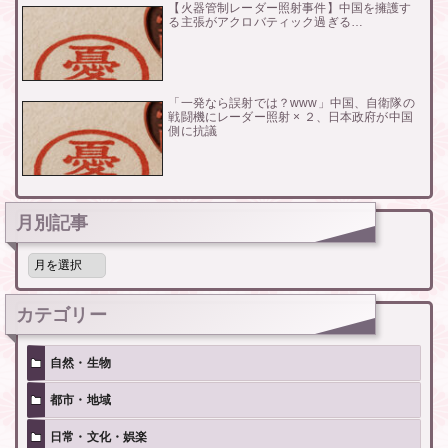
【火器管制レーダー照射事件】中国を擁護す
る主張がアクロバティック過ぎる…
「一発なら誤射では？www」中国、自衛隊の
戦闘機にレーダー照射 × ２、日本政府が中国
側に抗議
月別記事
月
別
記
事
カテゴリー
自然・生物
都市・地域
日常・文化・娯楽