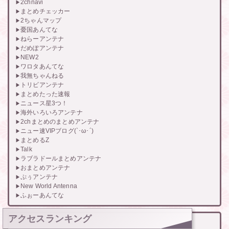
2chnavi
まとめチェッカー
2ちゃんマップ
憂国あんてな
ねらーアンテナ
だめぽアンテナ
NEW2
ワロタあんてな
我無ちゃんねる
トリビアンテナ
まとめたった速報
ニュース星3つ！
海外いろいろアンテナ
2chまとめのまとめアンテナ
ニュー速VIPブログ(`･ω･´)
まとめるZ
Talk
ラブラドールまとめアンテナ
おまとめアンテナ
ぷぅアンテナ
New World Antenna
ふぉーあんてな
アクセスランキング