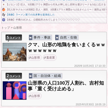
【ジエンゴ】巨人、3回裏1アウト満塁から竹丸が押し出し四球を選びリードを3点に広げる！
【巨人対ヤクルト18回戦】巨人・浦田、3回裏1アウト満塁から2点タイムリー！浦田は3回
【画像】ラーメン屋での出来事を漫画化した
【画像】半裸のJCさん、公開処刑されてしまう♡♡♡♡♡♡♡♡♡
トップ
>
山形県
5
事件・事故
自然・生物
コメント
クマ、山形の地鶏を食いまくるｗｗ
ｗｗｗｗｗｗ
山形県
畜産業
2025年
10月24日
17:10:33
2
国・自治体・組織
コメント
山形県の人口100万人割れ、吉村知
事「重く受け止める」
山形県
2025年
5月30日
18:05:19