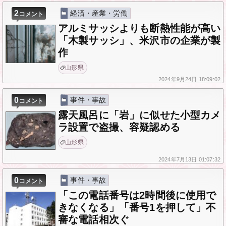
2
経済・産業・労働
コメント
アルミサッシよりも断熱性能が高い
「木製サッシ」、米沢市の企業が製
作
山形県
2024年
9月24日
18:09:02
0
事件・事故
コメント
露天風呂に「岩」に似せた小型カメ
ラ設置で盗撮、容疑認める
山形県
2024年
7月13日
01:07:32
0
事件・事故
コメント
「この電話番号は2時間後に使用で
きなくなる」「番号1を押して」不
審な電話相次ぐ