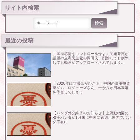
ゲ
ー
サイト内検索
シ
ョ
ン
検索:
最近の投稿
「国民感情をコントロールせよ」問題発言が
話題の立憲民主党の岡田氏、削除しても削除
しても動画がアップロードされてしまう…
「2026年は大暴落が起こる」中国の御用投資
家ジム・ロジャーズさん、一か八か日本凋落
を予言してしまう
【パンダ外交終了のお知らせ】上野動物園の
双子パンダが1月末に中国に返還…国内でパン
ダ不在に