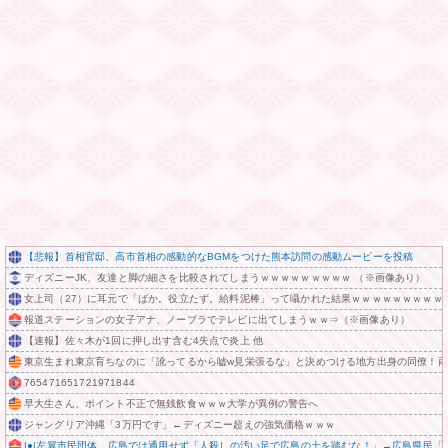
【悲報】首相官邸、高市首相の感動的なBGMをつけた熊本訪問の感動ムービーを投稿
ディズニーJK、友達と脚の細さを比較されてしまうｗｗｗｗｗｗｗｗｗ （※画像あり）
女上司（27）に耳元で「ばか。役立たず。給料泥棒」って囁かれた結果ｗｗｗｗｗｗｗｗｗ
報道ステーションの女子アナ、ノーブラでテレビに出てしまうｗｗ⇒（※画像あり）
【速報】佐々木が1回に押し出す含む4失点で炎上 他
東京生まれ東京育ちなのに「訛ってるから嘘w見栄張るな」と決めつける地方出身の同僚！
765471651721971844
早大生さん、ポイント不正で無銭飲食ｗｗｗ大学が異例の警告へ
ジャングリア沖縄「3万円です」←ディズニー超えの強気価格ｗｗｗ
|●|左翼市民団体、広島では通用せず「人殺しの汚い足で広島の土を踏むな！」→広島県民