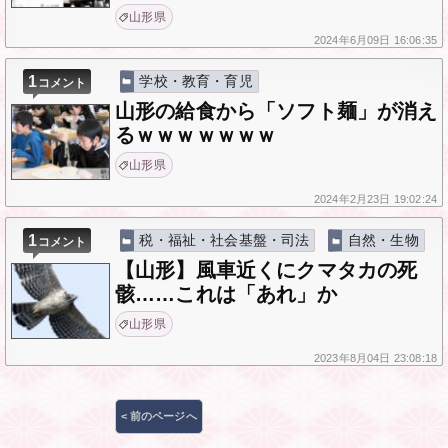
山形県
2024年
6月09日
16:06:35
1
学校・教育・育児
コメント
山形の給食から「ソフト麺」が消え
るｗｗｗｗｗｗｗ
山形県
2024年
2月23日
19:02:24
1
税・福祉・社会基盤・司法
自然・生物
コメント
【山形】風車近くにクマタカの死
骸……これは「あれ」か
山形県
2023年
8月04日
23:08:18
投
< 前のページへ
稿
ナ
ビ