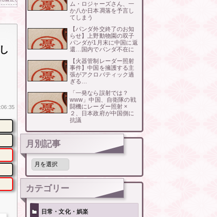
ム・ロジャーズさん、一
か八か日本凋落を予言し
てしまう
【パンダ外交終了のお知
らせ】上野動物園の双子
パンダが1月末に中国に返
し
還…国内でパンダ不在に
【火器管制レーダー照射
事件】中国を擁護する主
張がアクロバティック過
ぎる…
「一発なら誤射では？
www」中国、自衛隊の戦
闘機にレーダー照射 ×
:06:35
２、日本政府が中国側に
抗議
月別記事
月
別
記
事
カテゴリー
日常・文化・娯楽