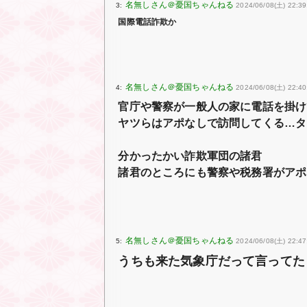
3:
2024/06/08(土) 22:39
国際電話詐欺か
4:
2024/06/08(土) 22:40
官庁や警察が一般人の家に電話を掛け
ヤツらはアポなしで訪問してくる…タ
分かったかい詐欺軍団の諸君
諸君のところにも警察や税務署がアポ
5:
2024/06/08(土) 22:47
うちも来た気象庁だって言ってた