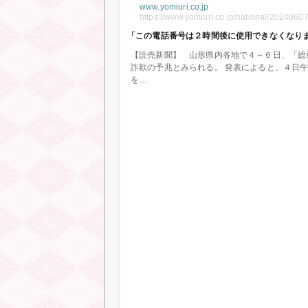
www.yomiuri.co.jp
https://www.yomiuri.co.jp/national/202406
「この電話番号は２時間後に使用できなくなり
【読売新聞】 山形県内各地で４～６日、「総
詐欺の予兆とみられる。 発表によると、４日
を