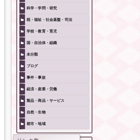
科学・学問・研究
税・福祉・社会基盤・司法
学校・教育・育児
国・自治体・組織
未分類
ブログ
事件・事故
経済・産業・労働
製品・商品・サービス
自然・生物
都市・地域