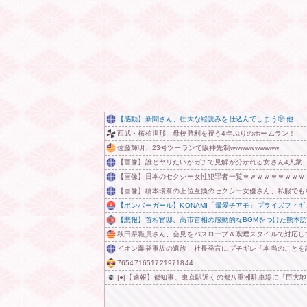
【感動】新聞さん、壮大な縦読みを仕込んでしまう🥺 他
西武・柘植世那、母校勝利を祝う4年ぶりのホームラン！
佐藤輝明、23号ツーランで阪神先制wwwwwwwwww
【画像】誰とヤリたいかガチで見解が分かれる女さん4人衆
【画像】日本のセクシー女性犯罪者一覧ｗｗｗｗｗｗｗｗｗ
【画像】橋本環奈の上位互換のセクシー女優さん、私服でも
【ボンバーガール】KONAMI「最愛チアモ」プライズフィ
【悲報】首相官邸、高市首相の感動的なBGMをつけた熊本
秋田県職員さん、会見をバスローブ＆喫煙スタイルで対応し
イオン爆発事故の遺族、社長発言にブチギレ「本当のことを
765471651721971844
|●|【速報】都知事、東京駅近くの都八重洲駐車場に「巨大