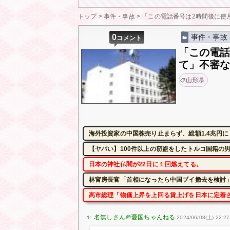
トップ
>
事件・事故
>
「この電話番号は2時間後に使
0
事件・事故
コメント
「この電話
て」不審
山形県
海外投資家の中国株売り止まらず、総額1.4兆円
【ヤバい】100件以上の窃盗をしたトルコ国籍の男3
日本の神社仏閣が22日に１回燃えてる。
林官房長官「首相になったら中国ブイ撤去を検討」
高市総理「物価上昇を上回る賃上げを日本に定着させ
1:
2024/06/08(土) 22:27: