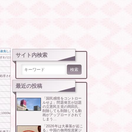
万人赦免したのに60万人がまた延滞者に転落！
サイト内検索
すわ!と断って正解やったわ」と業者が業界事情を告白
検索:
処理されてる？」と問われて思わず……
最近の投稿
「国民感情をコントロー
ルせよ」問題発言が話題
の立憲民主党の岡田氏、
削除しても削除しても動
1000kmの航続距離や超高速充電を目指す」
画がアップロードされて
しまう…
「2026年は大暴落が起こ
る」中国の御用投資家ジ
礼儀正しい」「コスプレしているだけ」