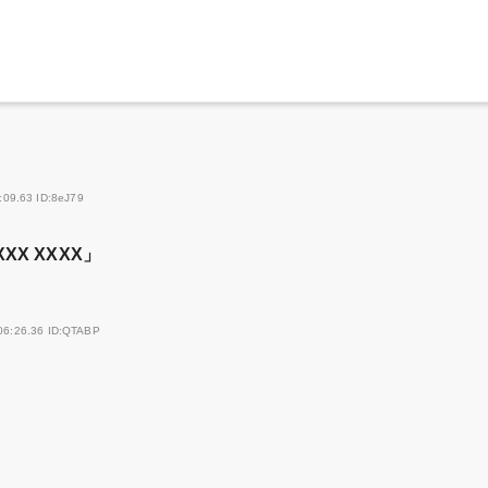
:09.63 ID:8eJ79
XX XXXX」
06:26.36 ID:QTABP