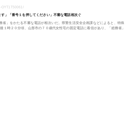
07-OYT1T50061/
ます」「番号１を押してください」不審な電話相次ぐ
務省」をかたる不審な電話が相次いだ。県警生活安全企画課などによると、特殊
午後１時２０分頃、山形市の７０歳代女性宅の固定電話に着信があり、「総務省」