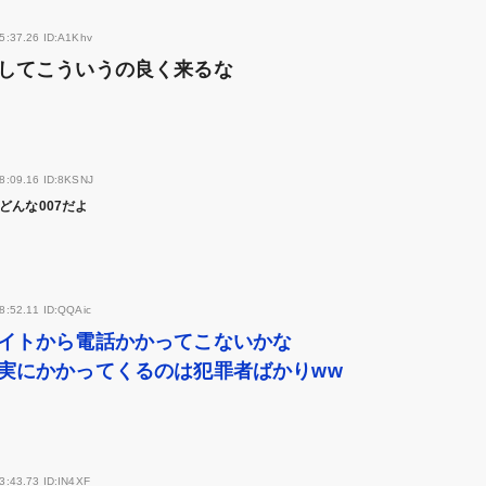
5:37.26 ID:A1Khv
してこういうの良く来るな
8:09.16 ID:8KSNJ
どんな007だよ
8:52.11 ID:QQAic
イトから電話かかってこないかな
実にかかってくるのは犯罪者ばかりww
3:43.73 ID:IN4XF