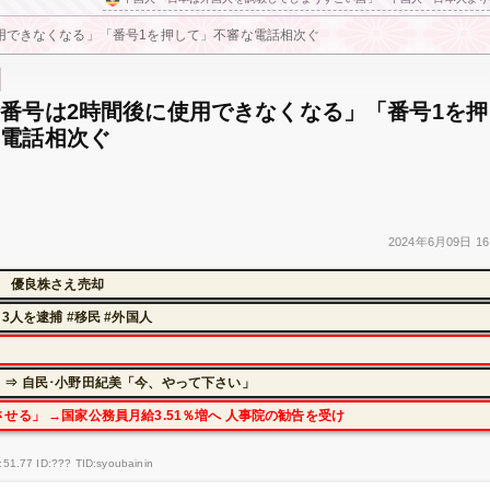
用できなくなる」「番号1を押して」不審な電話相次ぐ
番号は2時間後に使用できなくなる」「番号1を押
な電話相次ぐ
2024年
6月09日
16
に 優良株さえ売却
人を逮捕 #移民 #外国人
⇒ 自民･小野田紀美「今、やって下さい」
る」 →国家公務員月給3.51％増へ 人事院の勧告を受け
51.77 ID:??? TID:syoubainin