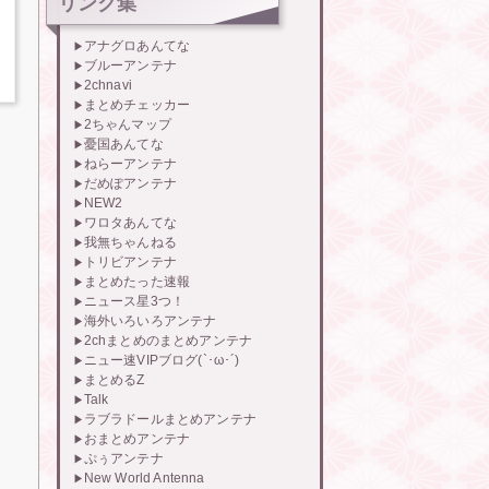
リンク集
アナグロあんてな
ブルーアンテナ
2chnavi
まとめチェッカー
2ちゃんマップ
憂国あんてな
ねらーアンテナ
だめぽアンテナ
NEW2
ワロタあんてな
我無ちゃんねる
トリビアンテナ
まとめたった速報
ニュース星3つ！
海外いろいろアンテナ
2chまとめのまとめアンテナ
ニュー速VIPブログ(`･ω･´)
まとめるZ
Talk
ラブラドールまとめアンテナ
おまとめアンテナ
ぷぅアンテナ
New World Antenna