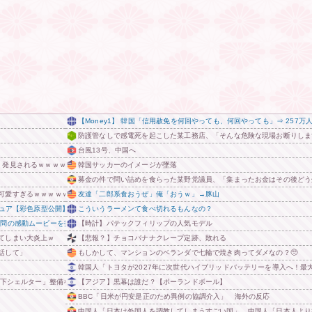
【Money1】 韓国「信用赦免を何回やっても、何回やっても」⇒ 257
防護管なしで感電死を起こした某工務店、「そんな危険な現場お断りしま
台風13号、中国へ
、発見されるｗｗｗｗｗｗｗ
韓国サッカーのイメージが墜落
募金の件で問い詰めを食らった某野党議員、「集まったお金はその後どう
可愛すぎるｗｗｗｗｗｗｗｗｗ
友達「二郎系食おうぜ」俺「おうｗ」→豚山
ギュア【彩色原型公開】
こういうラーメンて食べ切れるもんなの？
訪問の感動ムービーを投稿
【時計】パテックフィリップの人気モデル
てしまい大炎上ｗ
【悲報？】チョコバナナクレープ定跡、敗れる
話して」
もしかして、マンションのベランダで七輪で焼き肉ってダメなの？🥺
韓国人「トヨタが2027年に次世代ハイブリッドバッテリーを導入へ！最大
地下シェルター」整備を正式表明
【アジア】黒幕は誰だ？【ポーランドボール】
BBC「日米が円安是正のため異例の協調介入」 海外の反応
中国人「日本は外国人を調教してしまうすごい国」 中国人「日本人より