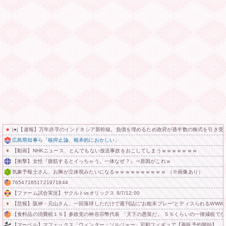
|●|【速報】万年赤字のインドネシア新幹線。負債を埋めるため政府が過半数の株式を引き受
広島県知事ら「核抑止論、根本的におかしい」
【動画】NHKニュース、とんでもない放送事故をおこしてしまうｗｗｗｗｗｗｗ
【衝撃】女性『腹筋するとイっちゃう。一体なぜ？』⇒原因がこれｗ
気象予報士さん、お胸が立体視みたいになるｗｗｗｗｗｗｗｗｗｗ （※画像あり）
765471651721971844
【ファーム試合実況】ヤクルトvsオリックス 8/7/12:00
【悲報】阪神・元山さん、一回落球しただけで週刊誌に“お粗末プレー”とディスられるWWWW
【食料品の消費税１％】参政党の神谷宗幣代表 「天下の愚策だ。 ５％くらいの一律減税でな
【マーベル】マフェックス「ウィンター・ソルジャー」可動フィギュア【再販予約開始】