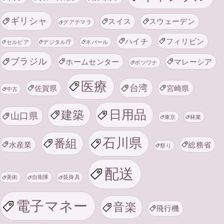
ギリシャ
スイス
スウェーデン
グアテマラ
ハイチ
フィリピン
セルビア
デジタル庁
ネパール
ブラジル
ホームセンター
マレーシア
ボツワナ
医療
台湾
佐賀県
宮崎県
中古
日用品
建築
山口県
東京
林業
石川県
番組
水産業
総務省
祭り
配送
美術
自衛隊
装身具
電子マネー
音楽
飛行機