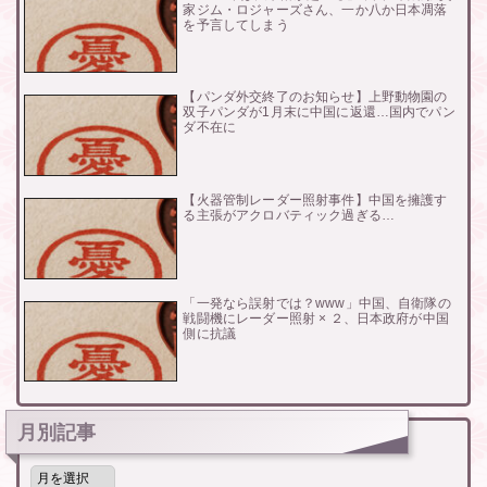
家ジム・ロジャーズさん、一か八か日本凋落
を予言してしまう
【パンダ外交終了のお知らせ】上野動物園の
双子パンダが1月末に中国に返還…国内でパン
ダ不在に
【火器管制レーダー照射事件】中国を擁護す
る主張がアクロバティック過ぎる…
「一発なら誤射では？www」中国、自衛隊の
戦闘機にレーダー照射 × ２、日本政府が中国
側に抗議
月別記事
月
別