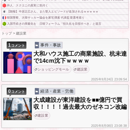
外人、スクエニの真実に気付く
【朗報】中居正広さん、また聖人エピソードが追加されるｗｗｗｗｗ
韓国警察、大韓サッカー協会を家宅捜索 代表監督選考巡り
入国手続きの簡素化を 日韓フォーラム「恒久化を目指すべき」と提言
トップ
>
建設業
1
事件・事故
コメント
大和ハウス施工の商業施設、杭未達
で14cm沈下ｗｗｗｗ
ショッピングモール
建設業
2025年
9月24日
23:09:54
0
経済・産業・労働
コメント
大成建設が東洋建設を■■億円で買
収！！！！過去最大のゼネコン改編
建設業
2025年
8月08日
23:08:38