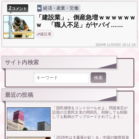
2
経済・産業・労働
コメント
「建設業」、倒産急増ｗｗｗｗｗｗ
ｗ 「職人不足」がヤバイ……
建設業
2024年
11月03日
20:11:16
サイト内検索
検索:
最近の投稿
「国民感情をコントロールせよ」問題発言が
話題の立憲民主党の岡田氏、削除しても削除
しても動画がアップロードされてしまう…
「2026年は大暴落が起こる」中国の御用投資