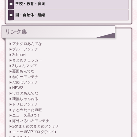
学校・教育・育児
国・自治体・組織
リンク集
アナグロあんてな
ブルーアンテナ
2chnavi
まとめチェッカー
2ちゃんマップ
憂国あんてな
ねらーアンテナ
だめぽアンテナ
NEW2
ワロタあんてな
我無ちゃんねる
トリビアンテナ
まとめたった速報
ニュース星3つ！
海外いろいろアンテナ
2chまとめのまとめアンテナ
ニュー速VIPブログ(`･ω･´)