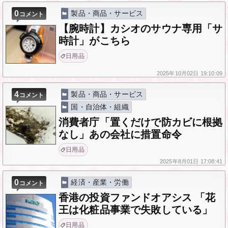
0
製品・商品・サービス
コメント
【腕時計】カシオのサウナ専用「サ
時計」がこちら
日用品
2025年
10月02日
19:10:09
4
製品・商品・サービス
コメント
国・自治体・組織
消費者庁「置くだけで防カビに根拠
なし」あの会社に措置命令
日用品
2025年
8月01日
17:08:41
0
経済・産業・労働
コメント
香港の投資ファンドオアシス 「花
王は化粧品事業で失敗している」
日用品