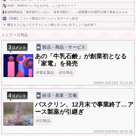
20代「50年ローンでええやろ」←これマジ？？？
福岡県議会「海外旅行じゃない、海外活動だ！」→視察費2.65億円公開で再炎上ｗｗｗ
【画像】こういう醤油がガツンとくるラーメン好き
轢きそうになってクラクション鳴らすバカいるでしょ？あれ何？
トップ
>
日用品
3
製品・商品・サービス
コメント
あの「牛乳石鹸」が創業初となる
「家電」を発売
電化製品
日用品
2025年
10月13日
23:10:09
4
経済・産業・労働
コメント
バスクリン、12月末で事業終了…ア
ース製薬が引継ぎ
日用品
2025年
10月05日
00:10:08