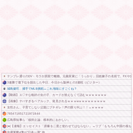
テンプレ通りのDV・モラが原因で離婚。元義実家に「うっかり」旧姓嫁子の名前で、FXや
3連勝で最下位を脱出した中日、今日から阪神との3連戦（ビジター）
城島健司、捕手でMLB挑戦←これ地味にすごくね？
【動画】エ♡チな格好の女の子、カードが拾えなくて詰むｗｗｗｗｗｗｗ
【画像】ヤバすぎるペアルック、発見されるｗｗｗwｗｗｗｗｗｗｗｗｗ
女性さん、子育てしない父親にブチギレ！声の限り叫ぶ！！→ｗｗｗｗ
765471651721971844
広島県知事ら「核抑止論、根本的におかしい」
|●|【速報】エッセイスト「原爆を二度と使わせてはならない」→リプ「もちろん中国の核も
中露軍艦4隻が“日本一周” 他