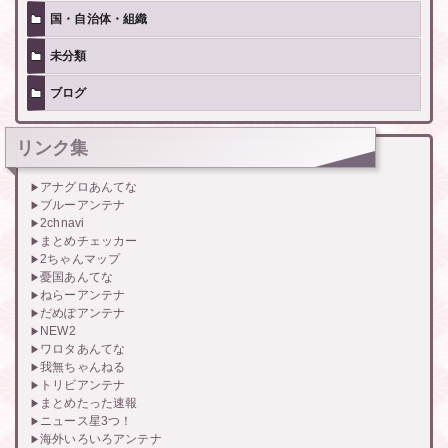
国・自治体・組織
未分類
ブログ
リンク集
アナグロあんてな
ブルーアンテナ
2chnavi
まとめチェッカー
2ちゃんマップ
憂国あんてな
ねらーアンテナ
だめぽアンテナ
NEW2
ワロタあんてな
我無ちゃんねる
トリビアンテナ
まとめたった速報
ニュース星3つ！
海外いろいろアンテナ