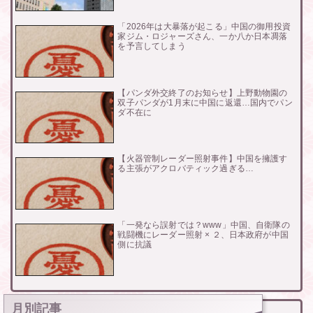
「2026年は大暴落が起こる」中国の御用投資
家ジム・ロジャーズさん、一か八か日本凋落
を予言してしまう
【パンダ外交終了のお知らせ】上野動物園の
双子パンダが1月末に中国に返還…国内でパン
ダ不在に
【火器管制レーダー照射事件】中国を擁護す
る主張がアクロバティック過ぎる…
「一発なら誤射では？www」中国、自衛隊の
戦闘機にレーダー照射 × ２、日本政府が中国
側に抗議
月別記事