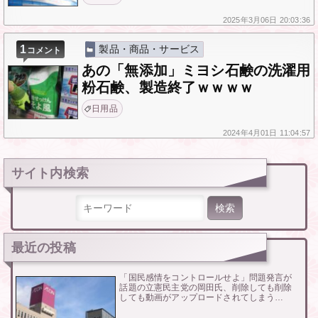
2025年
3月06日
20:03:36
1
製品・商品・サービス
コメント
あの「無添加」ミヨシ石鹸の洗濯用
粉石鹸、製造終了ｗｗｗｗ
日用品
2024年
4月01日
11:04:57
サイト内検索
検索:
最近の投稿
「国民感情をコントロールせよ」問題発言が
話題の立憲民主党の岡田氏、削除しても削除
しても動画がアップロードされてしまう…