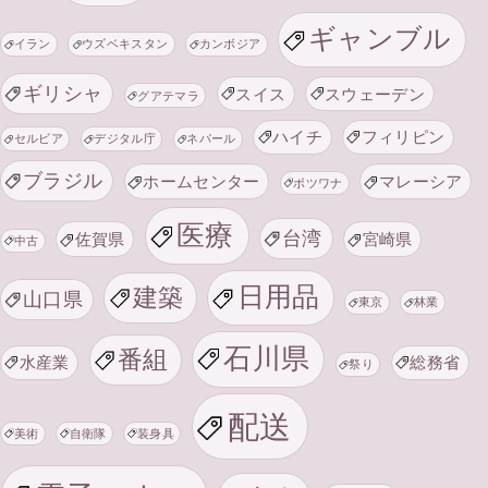
ギャンブル
イラン
ウズベキスタン
カンボジア
ギリシャ
スイス
スウェーデン
グアテマラ
ハイチ
フィリピン
セルビア
デジタル庁
ネパール
ブラジル
ホームセンター
マレーシア
ボツワナ
医療
台湾
佐賀県
宮崎県
中古
日用品
建築
山口県
東京
林業
石川県
番組
水産業
総務省
祭り
配送
美術
自衛隊
装身具