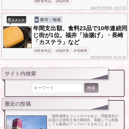
飲食料品
福井県
2023年
7月03日
14:07:22
0
都市・地域
コメント
年間支出額、食料23品で10年連続同
じ街が1位。福井「油揚げ」・長崎
「カステラ」など
飲食料品
福井県
長崎県
2023年
4月30日
01:04:33
サイト内検索
検索:
最近の投稿
「国民感情をコントロールせよ」問題発言が
話題の立憲民主党の岡田氏、削除しても削除
しても動画がアップロードされてしまう…