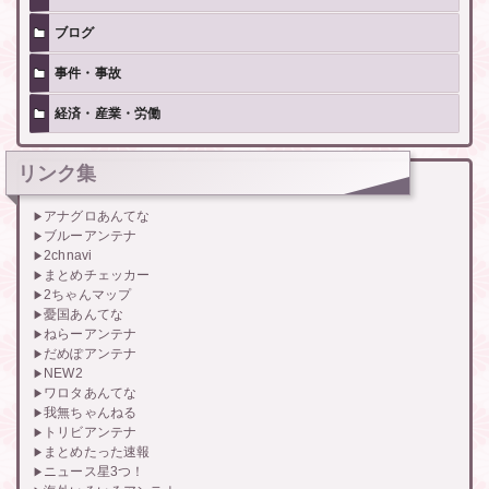
ブログ
事件・事故
経済・産業・労働
リンク集
アナグロあんてな
ブルーアンテナ
2chnavi
まとめチェッカー
2ちゃんマップ
憂国あんてな
ねらーアンテナ
だめぽアンテナ
NEW2
ワロタあんてな
我無ちゃんねる
トリビアンテナ
まとめたった速報
ニュース星3つ！