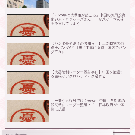
「2026年は大暴落が起こる」中国の御用投資
家ジム・ロジャーズさん、一か八か日本凋落
を予言してしまう
【パンダ外交終了のお知らせ】上野動物園の
双子パンダが1月末に中国に返還…国内でパン
ダ不在に
【火器管制レーダー照射事件】中国を擁護す
る主張がアクロバティック過ぎる…
「一発なら誤射では？www」中国、自衛隊の
戦闘機にレーダー照射 × ２、日本政府が中国
側に抗議