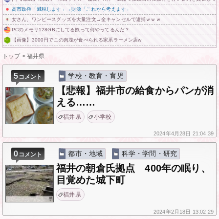
高市政権「減税します」→財源「これから考えます」
女さん、ワンピースグッズを大量注文→全キャンセルで逮捕ｗｗｗ
PCのメモリ128GBにしてる奴って何やってるんだ？
【画像】3000円でこの肉塊が食べられる家系ラーメン店w
トップ
>
福井県
5
学校・教育・育児
コメント
【悲報】福井市の給食からパンが消
える……
福井県
小学校
2024年
4月28日
21:04:39
0
都市・地域
科学・学問・研究
コメント
福井の朝倉氏拠点 400年の眠り、
目覚めた城下町
福井県
2024年
2月18日
13:02:29