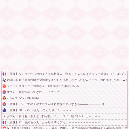
【画像】タトゥーだらけの美人海鮮料理人、現る！！←コレはセクシー過ぎてワイらにブッ刺さりまくり
内閣広報官「高市総理が避難所を３分しか視察しなかったなんてデマ！50分いたぞ😡」 →
ショートスリーパーの堀さん、4時間寝てた事がバレる
すまん、代打常谷ってなに？？？？？？
765471651721971844
【画像】デカい女の子のエロスが溢れすぎてヤバすぎるwwwwwwwwww 他
【画像】JK「パンツ見ないでください！」⇒ｗｗ
お前ら「女はおっさんより口が臭い！」 ワイ「嘘つけバーカｗ」⇒w
【画像】本田望結ちゃん、分かりやすくデカいｗｗｗｗｗｗｗｗｗｗｗ
|●|【激震】韓国人「韓国サッカー協会、W杯・五輪で複数回の性接待を行い審判を買収していた