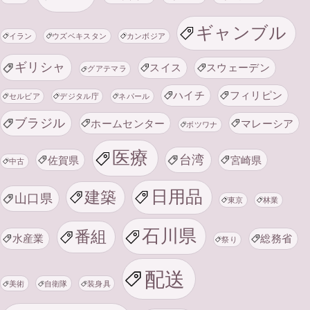
ギャンブル
イラン
ウズベキスタン
カンボジア
ギリシャ
スイス
スウェーデン
グアテマラ
ハイチ
フィリピン
セルビア
デジタル庁
ネパール
ブラジル
ホームセンター
マレーシア
ボツワナ
医療
台湾
佐賀県
宮崎県
中古
日用品
建築
山口県
東京
林業
石川県
番組
水産業
総務省
祭り
配送
美術
自衛隊
装身具