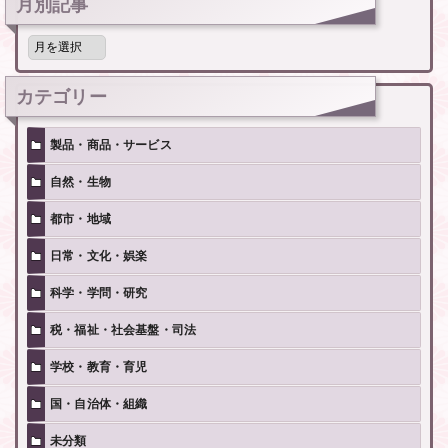
月別記事
月
別
記
事
カテゴリー
製品・商品・サービス
自然・生物
都市・地域
日常・文化・娯楽
科学・学問・研究
税・福祉・社会基盤・司法
学校・教育・育児
国・自治体・組織
未分類