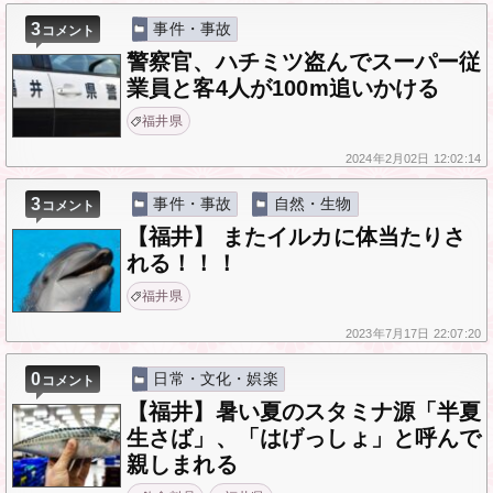
3
事件・事故
コメント
警察官、ハチミツ盗んでスーパー従
業員と客4人が100m追いかける
福井県
2024年
2月02日
12:02:14
3
事件・事故
自然・生物
コメント
【福井】 またイルカに体当たりさ
れる！！！
福井県
2023年
7月17日
22:07:20
0
日常・文化・娯楽
コメント
【福井】暑い夏のスタミナ源「半夏
生さば」、「はげっしょ」と呼んで
親しまれる