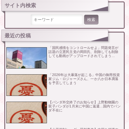
サイト内検索
検索:
最近の投稿
「国民感情をコントロールせよ」問題発言が
話題の立憲民主党の岡田氏、削除しても削除
しても動画がアップロードされてしまう…
「2026年は大暴落が起こる」中国の御用投資
家ジム・ロジャーズさん、一か八か日本凋落
を予言してしまう
【パンダ外交終了のお知らせ】上野動物園の
双子パンダが1月末に中国に返還…国内でパン
ダ不在に