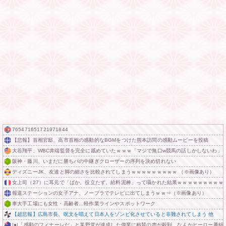
765471651721971844
【悲報】首相官邸、高市首相の感動的なBGMをつけた熊本訪問の感動ムービーを投稿
大谷翔平、WBC井端監督を完全に舐めていたｗｗｗ「マジで無口w競馬の話しかしないわ」
阪神・藤川、いまだに勝ちパの中継ぎクローザーの序列を決め切れない
ディズニーJK、友達と脚の細さを比較されてしまうｗｗｗｗｗｗｗｗｗ （※画像あり）
女上司（27）に耳元で「ばか。役立たず。給料泥棒」って囁かれた結果ｗｗｗｗｗｗｗｗｗ
報道ステーションの女子アナ、ノーブラでテレビに出てしまうｗｗ⇒（※画像あり）
車大手工場にも女性・高齢者…軽作業ラインやスポットワーク
【超悲報】広島市長、呪文を唱えて日本人をゾンビ化させていると非難されてしまう 他
|●|「感動のフィナーレだ」と某野党が達成した偉業に称賛の声が殺到、なんかヒーロー番組