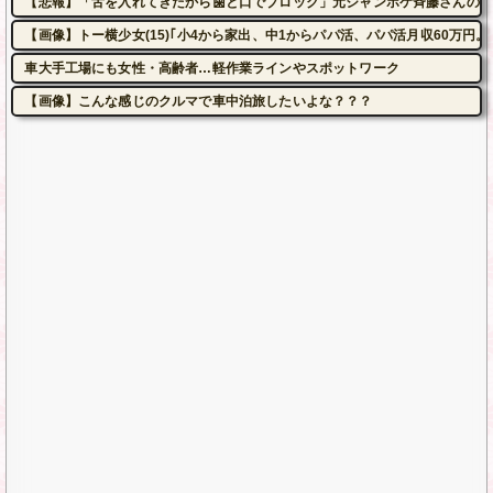
【悲報】「舌を入れてきたから歯と口でブロック」元ジャンポケ斉藤さんの不
【画像】トー横少女(15)｢小4から家出、中1からパパ活、パパ活月収60万円。
車大手工場にも女性・高齢者…軽作業ラインやスポットワーク
【画像】こんな感じのクルマで車中泊旅したいよな？？？