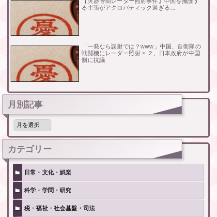
【火器管制レーダー照射事件】中国を擁護す
る主張がアクロバティック過ぎる…
「一発なら誤射では？www」中国、自衛隊の
戦闘機にレーダー照射 × ２、日本政府が中国
側に抗議
月別記事
月
別
記
事
カテゴリー
日常・文化・娯楽
科学・学問・研究
税・福祉・社会基盤・司法