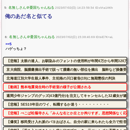
5:
2023/07/02(日) 14:23:59.54 ID:xVta1AKh
俺のあだ名と似てる
6:
2023/07/02(日) 15:38:40.69 ID:biE7K+aL
>>5
ハゲっちょ？
【悲報】太鼓の達人、お馴染みのフォントの使用料が年間6万から年間320万
京大病院、脳腫瘍摘出手術で誤って腫瘍の無い部位を摘出 脳幹など損傷受け
北海道江別大学生殺人事件、主犯格の川口被告(19)に無期懲役の判決
【動画】熊本地震発生時の手術室の様子が公開される
週間少年ジャンプのグッズ(43億円分)を注文してキャンセルした32歳女が逮
【悲報】SES10年目のワイ、転職するか迷う・・・・・・・・・
【悲報】ぺこぱ松蔭寺さん「みんな右とか左とか拘りすぎ。思想関係なく応援
【爆笑】移民受け入れ派のパヨおばさん、自分の家に来られたら全力で拒否る