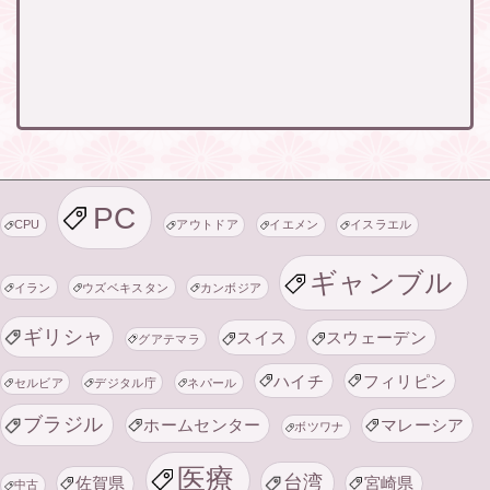
PC
CPU
アウトドア
イエメン
イスラエル
ギャンブル
イラン
ウズベキスタン
カンボジア
ギリシャ
スイス
スウェーデン
グアテマラ
ハイチ
フィリピン
セルビア
デジタル庁
ネパール
ブラジル
ホームセンター
マレーシア
ボツワナ
医療
台湾
佐賀県
宮崎県
中古