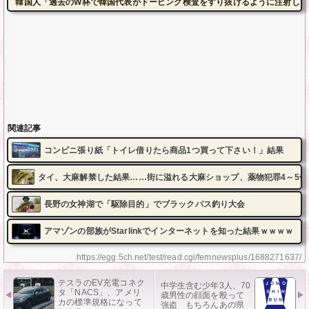
韓国人「過去のW杯で韓国代表がドーピング検査をすり抜けるように注射してい
関連記事
コンビニ張り紙「トイレ借りたら商品1つ買って下さい！」結果
タイ、大麻解禁した結果……街に溢れる大麻ショップ、薬物犯罪4～5倍
長野の女神湖で「駆除目的」でブラックバス釣り大会
アマゾンの部族がStarlinkでインターネットを知った結果ｗｗｗｗ
https://egg.5ch.net/test/read.cgi/femnewsplus/1688271637/
テスラのEV充電コネク
中学生含む少年3人、70
タ「NACS」、アメリ
歳男性の顔面を殴って
カの標準規格になって
強盗 もちろんあの県