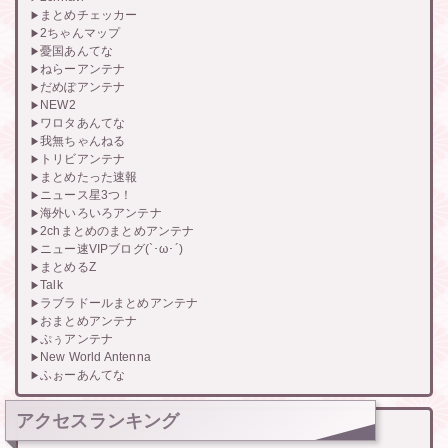
まとめチェッカー
2ちゃんマップ
憂国あんてな
ねらーアンテナ
だめぽアンテナ
NEW2
ワロタあんてな
我無ちゃんねる
トリビアンテナ
まとめたった速報
ニュース星3つ！
海外いろいろアンテナ
2chまとめのまとめアンテナ
ニュー速VIPブログ(`･ω･´)
まとめるZ
Talk
ラブラドールまとめアンテナ
おまとめアンテナ
ぷぅアンテナ
New World Antenna
ふぉーあんてな
アクセスランキング