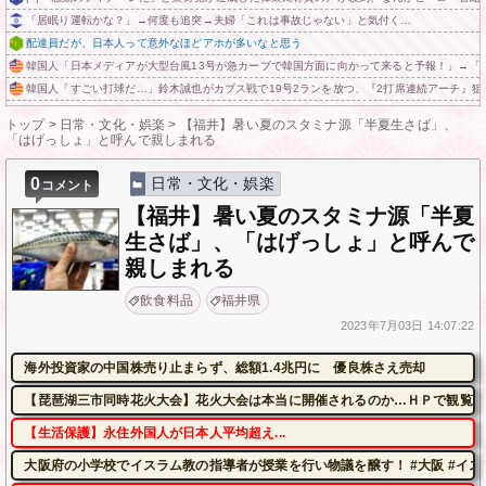
「居眠り運転かな？」→何度も追突→夫婦「これは事故じゃない」と気付く…
配達員だが、日本人って意外なほどアホが多いなと思う
韓国人「日本メディアが大型台風13号が急カーブで韓国方面に向かって来ると予報！」→「
韓国人「すごい打球だ…」鈴木誠也がカブス戦で19号2ランを放つ、『2打席連続アーチ』狙
トップ
>
日常・文化・娯楽
>
【福井】暑い夏のスタミナ源「半夏生さば」、
「はげっしょ」と呼んで親しまれる
0
日常・文化・娯楽
コメント
【福井】暑い夏のスタミナ源「半夏
生さば」、「はげっしょ」と呼んで
親しまれる
飲食料品
福井県
2023年
7月03日
14:07:22
海外投資家の中国株売り止まらず、総額1.4兆円に 優良株さえ売却
【琵琶湖三市同時花火大会】花火大会は本当に開催されるのか…ＨＰで観覧券
【生活保護】永住外国人が日本人平均超え...
大阪府の小学校でイスラム教の指導者が授業を行い物議を醸す！ #大阪 #イス