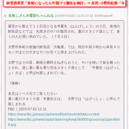
林官房長官「首相になったら中国ブイ撤去を検討」⇒ 自民･小野田紀美「今、
1:
2023/07/02(日) 13:20:37.52 ID:DSfwxwoR
夏至から数えて１１日目となる半夏生（はんげしょう）の２日、各地の
鮮魚店などでは、丸焼きのサバが販売され、夏のスタミナ源として、多
くの人が買い求めていた。（７月２日）
大野市本町の老舗の鮮魚店「大亀屋」では、同日午前５時から体長４０
センチほどの大きなサバが次々と焼き上げられた。
大野ではその昔、殿様が農民をねぎらおうと、サバを焼いて振る舞った
とされ、蒸し暑い夏を乗り切るスタミナ源として、「半夏生（はげっし
ょ）さば」と呼ばれ親しまれている。
《後略》
全文はソース元でご覧ください
暑い夏のスタミナ源「半夏生さば」 大野では「はげっしょ」と呼んで
親しまれる
FBC｜2023.07.02 12:11
https://www.fbc.jp/news/sp/news95ofr5ev4mkfokkcvv.html
https://www.fbc.jp/news/sp/picture/ovg4vwp5k9950gcusuoyy2gqndkre
8.jpg