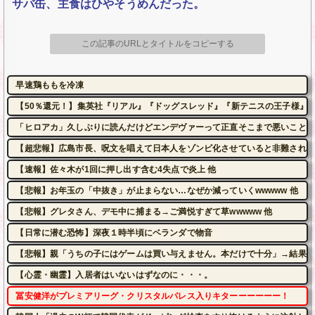
サバ缶、主食はひやそうめんだった。
この記事のURLとタイトルをコピーする
早速鶏ももを冷凍
【50％還元！】集英社『リアル』『ドッグスレッド』『新テニスの王子様』など
「ヒロアカ」久しぶりに読んだけどエンデヴァーって正直そこまで悪いことし
【超悲報】広島市長、呪文を唱えて日本人をゾンビ化させていると非難されて
【速報】佐々木が1回に押し出す含む4失点で炎上 他
【悲報】お年玉の「中抜き」が止まらない…なぜか減っていくwwwww 他
【悲報】グレタさん、デモ中に捕まる→ご満悦すぎて草wwwww 他
【日常に潜む恐怖】深夜１時半頃にベランダで物音
【悲報】親「うちの子にはゲームは買い与えません。本だけで十分」→結果
【心霊・幽霊】入居者はいないはずなのに・・・。
冨安健洋がプレミアリーグ・クリスタルパレス入りキターーーーーー！