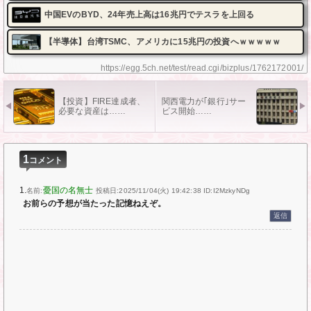
中国EVのBYD、24年売上高は16兆円でテスラを上回る
【半導体】台湾TSMC、アメリカに15兆円の投資へｗｗｗｗｗ
https://egg.5ch.net/test/read.cgi/bizplus/1762172001/
【投資】FIRE達成者、
関西電力が｢銀行｣サー
必要な資産は……
ビス開始……
1
コメント
1.
憂国の名無士
名前:
投稿日:2025/11/04(火) 19:42:38
ID:I2MzkyNDg
お前らの予想が当たった記憶ねえぞ。
返信