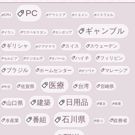
PC
CPU
アウトドア
イエメン
イスラエル
ギャンブル
イラン
ウズベキスタン
カンボジア
ギリシャ
スイス
スウェーデン
グアテマラ
ハイチ
フィリピン
セルビア
デジタル庁
ネパール
ブラジル
ホームセンター
マレーシア
ボツワナ
医療
台湾
佐賀県
宮崎県
中古
日用品
建築
山口県
東京
林業
石川県
番組
水産業
総務省
祭り