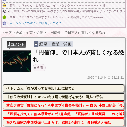
【悲報】クロちゃん、とち狂ったツイートをするｗｗｗｗｗｗｗｗｗｗｗ 他
|●|【速報】外人の医療費未払いが多すぎたので病院が外人の治療を断るようになってしまう
【画像】ファミマの「盛りすぎチャレンジ」、全商品買うて来たでwwwww
ショーシャンクの空にって映画しってる？
トップ
>
経済・産業・労働
>
「円信仰」で日本人が貧しくなる恐れ
1
経済・産業・労働
コメント
「円信仰」で日本人が貧しくなる恐
れ
投資
2025年
11月04日
19:11:11
ベトナム人「腹が減って女性殺し山に捨てた」
【移民政策反対】イオンの売り場で唐揚げを食う中国人の子供
林官房長官「首相になったら中国ブイ撤去を検討」⇒ 自民･小野田紀美「今、
「深酒を控えて」熊本県警がXで注意喚起 「泥酔者」通報頻発、これは地震
海外投資家の中国株売り止まらず、総額1.4兆円に 優良株さえ売却