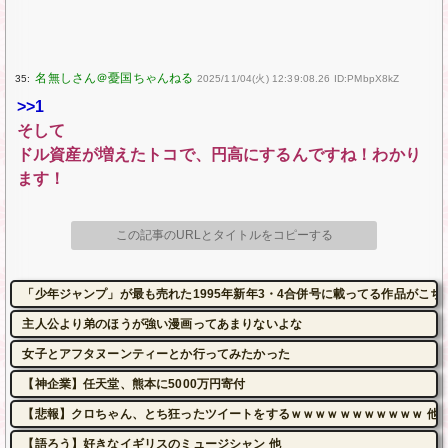
35:
2025/11/04(火) 12:39:08.26 ID:PMbpX8kZ
>>1
そして
ドル資産が増えたトコで、円高にするんですね！わかり
ます！
この記事のURLとタイトルをコピーする
「少年ジャンプ」が最も売れた1995年新年3・4合併号に載ってる作品がこち
主人公より弟のほうが強い漫画ってあまりないよな
女子とアフタヌーンティーとか行ってみたかった
【神企業】任天堂、熊本に5000万円寄付
【悲報】クロちゃん、とち狂ったツイートをするｗｗｗｗｗｗｗｗｗｗｗ 他
【語ろう】好きなイギリスのミュージシャン 他