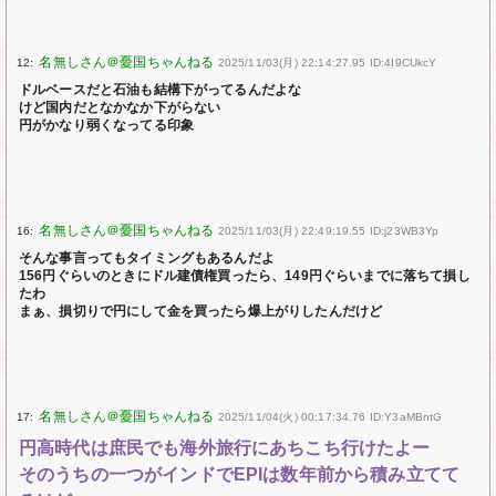
12:
2025/11/03(月) 22:14:27.95 ID:4I9CUkcY
ドルベースだと石油も結構下がってるんだよな
けど国内だとなかなか下がらない
円がかなり弱くなってる印象
16:
2025/11/03(月) 22:49:19.55 ID:j23WB3Yp
そんな事言ってもタイミングもあるんだよ
156円ぐらいのときにドル建債権買ったら、149円ぐらいまでに落ちて損し
たわ
まぁ、損切りで円にして金を買ったら爆上がりしたんだけど
17:
2025/11/04(火) 00:17:34.76 ID:Y3aMBntG
円高時代は庶民でも海外旅行にあちこち行けたよー
そのうちの一つがインドでEPIは数年前から積み立てて