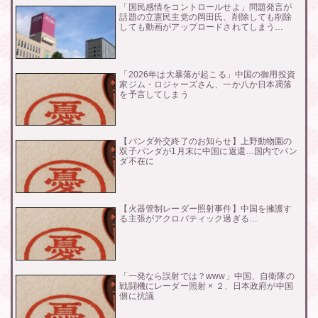
「国民感情をコントロールせよ」問題発言が
話題の立憲民主党の岡田氏、削除しても削除
しても動画がアップロードされてしまう…
「2026年は大暴落が起こる」中国の御用投資
家ジム・ロジャーズさん、一か八か日本凋落
を予言してしまう
【パンダ外交終了のお知らせ】上野動物園の
双子パンダが1月末に中国に返還…国内でパン
ダ不在に
【火器管制レーダー照射事件】中国を擁護す
る主張がアクロバティック過ぎる…
「一発なら誤射では？www」中国、自衛隊の
戦闘機にレーダー照射 × ２、日本政府が中国
側に抗議