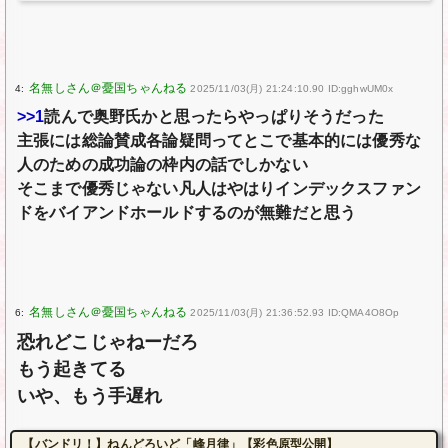
4:
2025/11/03(月) 21:24:10.90 ID:gghwUM0x
>>1
読んで奥野氏かと思ったらやっぱりそうだった
主張には総論賛成各論疑問ってとこで基本的には優秀な
人のための成功論の枠内の話でしかない
そこまで優秀じゃない凡人はやはりインデックスファン
ドをバイアンドホールドするのが無難だと思う
6:
2025/11/03(月) 21:36:52.93 ID:QMA4O8Op
恐れどこじゃねーだろ
もう起きてる
いや、もう手遅れ
【バンドリ！】ねんどろいど「峰月律」【彩色原型公開】