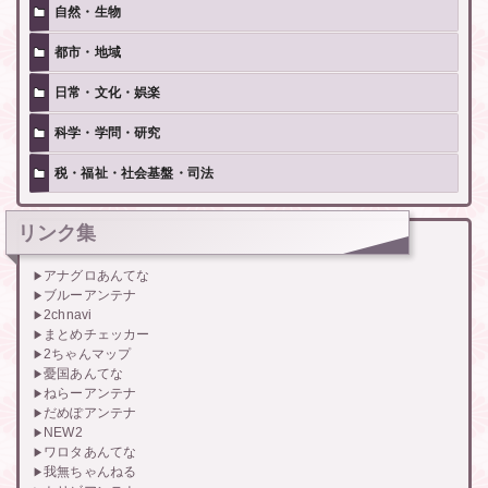
自然・生物
都市・地域
日常・文化・娯楽
科学・学問・研究
税・福祉・社会基盤・司法
リンク集
アナグロあんてな
ブルーアンテナ
2chnavi
まとめチェッカー
2ちゃんマップ
憂国あんてな
ねらーアンテナ
だめぽアンテナ
NEW2
ワロタあんてな
我無ちゃんねる