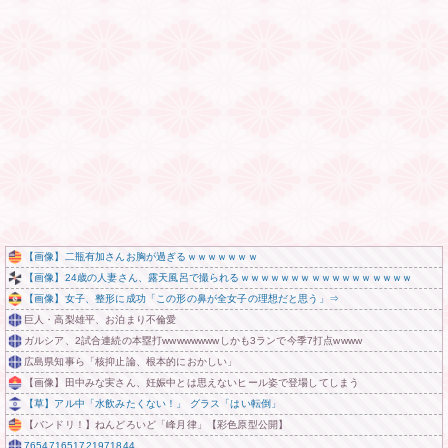
【画像】二瓶有加さんお胸が過ぎるｗｗｗｗｗｗｗ
【画像】24歳の人妻さん、露天風呂で撮られるｗｗｗｗｗｗｗｗｗｗｗｗｗｗｗｗｗ
【画像】女子、整形に成功「この形の鼻が全女子の理想だと思う」⇒
巨人・高梨雄平、お泊まり不倫愛
ガルシア、2試合連続の本塁打wwwwwwwwしかも3ランで今季7打点wwww
広島県知事ら「核抑止論、根本的におかしい」
【画像】田中みな実さん、妊娠中とは思えないヒール姿で登場してしまう
【草】アル中「水飲みたくない！」 グラス「はい転倒」
【バンドリ！】ねんどろいど「峰月律」【彩色原型公開】
765471651721971844