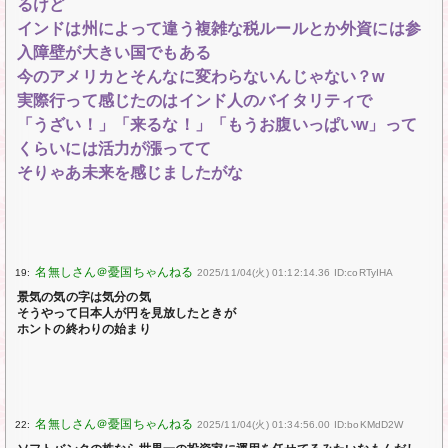
るけど
インドは州によって違う複雑な税ルールとか外資には参
入障壁が大きい国でもある
今のアメリカとそんなに変わらないんじゃない？w
実際行って感じたのはインド人のバイタリティで
「うざい！」「来るな！」「もうお腹いっぱいw」って
くらいには活力が漲ってて
そりゃあ未来を感じましたがな
19:
2025/11/04(火) 01:12:14.36 ID:coRTyIHA
景気の気の字は気分の気
そうやって日本人が円を見放したときが
ホントの終わりの始まり
22:
2025/11/04(火) 01:34:56.00 ID:boKMdD2W