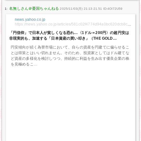
1:
2025/11/03(月) 21:13:21.51 ID:4Ol72U59
news.yahoo.co.jp
https://news.yahoo.co.jp/articles/581c02f4774d94a0bc620dcb8c4
525aa71b6025f
「円信仰」で日本人が貧しくなる恐れ…〈1ドル＝200円〉の超円安は
非現実的も、加速する「日本資産の買い叩き」（THE GOLD
ONLINE（ゴールドオンライン）） – Yahoo!ニュース
円安傾向が続く為替市場において、自らの資産を円建てに偏らせるこ
とは得策とはいい切れません。そのため、投資家としてはドル建てな
ど資産の多様化を検討しつつ、持続的に利益を生み出す優良企業の株
を見極めるこ