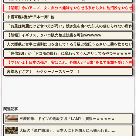
【悲報】今のアニメ、女に自分の趣味をやらせる系から女に池沼役をやらせる
中露軍艦4隻が“日本一周” 他
「お皿は綺麗だけど食べ方が汚い」焼き魚を食べた知人の信じられない所作…
【朗報】イギリス、タバコ販売禁止法案を可決wwwwww
人の睡眠と食事に過剰に口を出してくる母親と彼氏うるさい…薬を飲まないと
「住信SBI」が「ドコモの銀行」に変わってうんざりしてるやつｗｗｗｗｗｗ
【マジかよ】日本の強さ、実はこれ。外国人が“日常”を見て衝撃を受けた理
宮﨑あずさアナ セクシーノースリーブ！！
関連記事
三菱鉛筆、ドイツの高級文具「LAMY」買収ｗｗｗｗｗｗ
大阪の「黒門市場」、日本人にも外国人にも嫌われる……