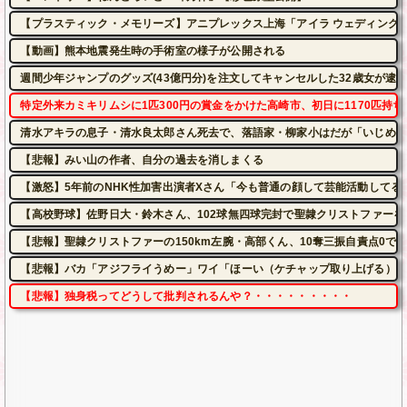
【プラスティック・メモリーズ】アニプレックス上海「アイラ ウェディングドレ
【動画】熊本地震発生時の手術室の様子が公開される
週間少年ジャンプのグッズ(43億円分)を注文してキャンセルした32歳女が逮
特定外来カミキリムシに1匹300円の賞金をかけた高崎市、初日に1170匹持
清水アキラの息子・清水良太郎さん死去で、落語家・柳家小はだが「いじめ」
【悲報】みい山の作者、自分の過去を消しまくる
【激怒】5年前のNHK性加害出演者Xさん「今も普通の顔して芸能活動してる
【高校野球】佐野日大・鈴木さん、102球無四球完封で聖隷クリストファーを
【悲報】聖隷クリストファーの150km左腕・高部くん、10奪三振自責点0で
【悲報】バカ「アジフライうめー」ワイ「ほーい（ケチャップ取り上げる）」
【悲報】独身税ってどうして批判されるんや？・・・・・・・・・