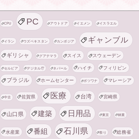
PC
CPU
アウトドア
イエメン
イスラエル
ギャンブル
イラン
ウズベキスタン
カンボジア
ギリシャ
スイス
スウェーデン
グアテマラ
ハイチ
フィリピン
セルビア
デジタル庁
ネパール
ブラジル
ホームセンター
マレーシア
ボツワナ
医療
台湾
佐賀県
宮崎県
中古
日用品
建築
山口県
東京
林業
石川県
番組
水産業
総務省
祭り