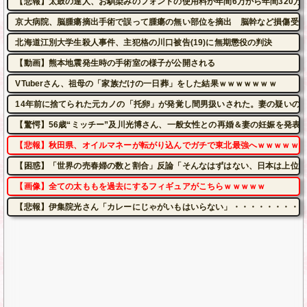
【悲報】太鼓の達人、お馴染みのフォントの使用料が年間6万から年間320万
京大病院、脳腫瘍摘出手術で誤って腫瘍の無い部位を摘出 脳幹など損傷受け
北海道江別大学生殺人事件、主犯格の川口被告(19)に無期懲役の判決
【動画】熊本地震発生時の手術室の様子が公開される
VTuberさん、祖母の「家族だけの一日葬」をした結果ｗｗｗｗｗｗｗ
14年前に捨てられた元カノの「托卵」が発覚し間男扱いされた。妻の疑いの
【驚愕】56歳“ミッチー”及川光博さん、一般女性との再婚＆妻の妊娠を発表
【悲報】秋田県、オイルマネーが転がり込んでガチで東北最強へｗｗｗｗｗｗ
【困惑】「世界の売春婦の数と割合」反論「そんなはずはない、日本は上位な
【画像】全ての太ももを過去にするフィギュアがこちらｗｗｗｗｗ
【悲報】伊集院光さん「カレーにじゃがいもはいらない」・・・・・・・・・