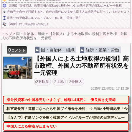
【悲報】首相官邸、高市首相の感動的なBGMをつけた熊本訪問の感動ムービーを投稿
赤信号を自分で判断すると、自分の責任になるから日本人は赤信号に従っているだけだよ？ 
世界一の登山家ニルマル・プルジャ(43歳)、雪崩で死亡
【画像】釣り道具買い占めたよ
トップ
>
国・自治体・組織
>
【外国人による土地取得の規制】高市政権、外国
人の不動産所有状況を一元管理
0
国・自治体・組織
経済・産業・労働
コメント
【外国人による土地取得の規制】高
市政権、外国人の不動産所有状況を
一元管理
不動産
土地
外国人
2025年
12月03日
17:12:29
海外投資家の中国株売り止まらず、総額1.4兆円に 優良株さえ売却
林官房長官「首相になったら中国ブイ撤去を検討」⇒ 自民･小野田紀美「今、
【なんで】竹島ソングを歌う韓国アイドルグループが待望の日本デビュー
中国人による密漁が止まらない