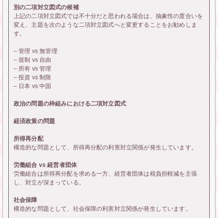
別の二項対立図式の候補
上記の二項対立図式では不十分だと思われる場合は、抽象性の度合いを
変え、主題を次のような二項対立図式へと変更することをお勧めしま
す。
– 管理 vs 無管理
– 規制 vs 自由
– 所有 vs 管理
– 投資 vs 制限
– 日本 vs 中国
政治の問題の枠組みにおける二項対立図式
経済政策の問題
所得再分配
構造的な問題として、所得再分配の利害対立関係が発生しています。
労働組合 vs 経営者団体
労働組合は所得再分配を求める一方、経営者団体は税負担軽減を主張
し、対立が深まっている。
社会保障
構造的な問題として、社会保障の利害対立関係が発生しています。