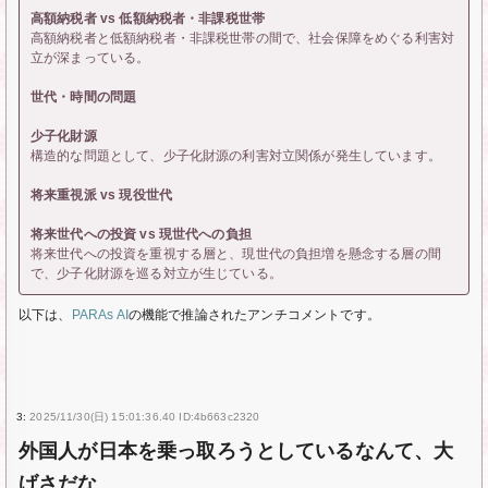
高額納税者 vs 低額納税者・非課税世帯
高額納税者と低額納税者・非課税世帯の間で、社会保障をめぐる利害対
立が深まっている。
世代・時間の問題
少子化財源
構造的な問題として、少子化財源の利害対立関係が発生しています。
将来重視派 vs 現役世代
将来世代への投資 vs 現世代への負担
将来世代への投資を重視する層と、現世代の負担増を懸念する層の間
で、少子化財源を巡る対立が生じている。
以下は、
PARAs AI
の機能で推論されたアンチコメントです。
3:
2025/11/30(日) 15:01:36.40 ID:4b663c2320
外国人が日本を乗っ取ろうとしているなんて、大
げさだな