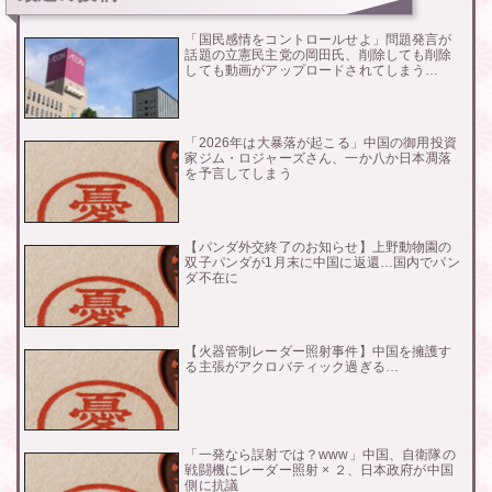
「国民感情をコントロールせよ」問題発言が
話題の立憲民主党の岡田氏、削除しても削除
しても動画がアップロードされてしまう…
「2026年は大暴落が起こる」中国の御用投資
家ジム・ロジャーズさん、一か八か日本凋落
を予言してしまう
【パンダ外交終了のお知らせ】上野動物園の
双子パンダが1月末に中国に返還…国内でパン
ダ不在に
【火器管制レーダー照射事件】中国を擁護す
る主張がアクロバティック過ぎる…
「一発なら誤射では？www」中国、自衛隊の
戦闘機にレーダー照射 × ２、日本政府が中国
側に抗議