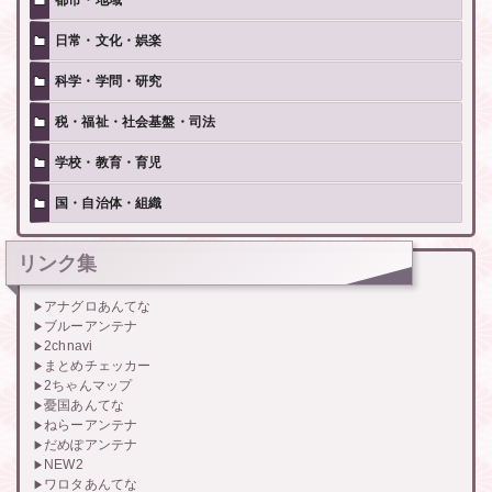
都市・地域
日常・文化・娯楽
科学・学問・研究
税・福祉・社会基盤・司法
学校・教育・育児
国・自治体・組織
リンク集
アナグロあんてな
ブルーアンテナ
2chnavi
まとめチェッカー
2ちゃんマップ
憂国あんてな
ねらーアンテナ
だめぽアンテナ
NEW2
ワロタあんてな