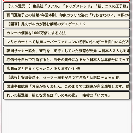
【50％還元！】集英社『リアル』『ドッグスレッド』『新テニスの王子様』など
百田夏菜子との結婚2年堂本剛、印象ガラリな姿に「匂わせなの？」※私の本
【開幕】尾丸ポルカが挑む禁断のデスゲーム！？
カレーの価値を1000万倍にする方法
マリオカートって結局スーパーファミコンの初代のやつが一番面白いんだろ？
韓国サッカー協会、審判を「接待」していた疑惑が発覚 →日本人２人も対象
赤信号を自分で判断すると、自分の責任になるから日本人は赤信号に従ってい
店員or客と仲良くなったことありますか？ 他
【悲報】安田美沙子、セーラー服姿がきつすぎると話題にｗｗｗｗ 他
国連事務総長「お金がありません。このままでは国連が完全崩壊します。助け
れいわ新選組、新たな党名は「いのちの党」 略称は「いのち」