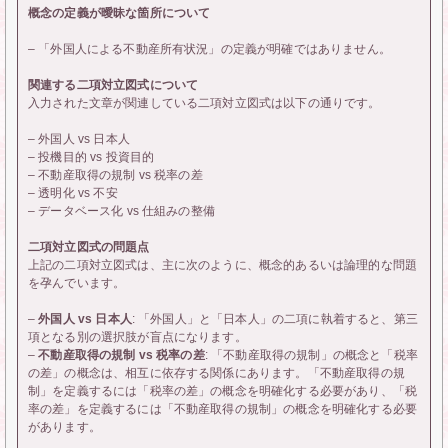
概念の定義が曖昧な箇所について
– 「外国人による不動産所有状況」の定義が明確ではありません。
関連する二項対立図式について
入力された文章が関連している二項対立図式は以下の通りです。
– 外国人 vs 日本人
– 投機目的 vs 投資目的
– 不動産取得の規制 vs 税率の差
– 透明化 vs 不安
– データベース化 vs 仕組みの整備
二項対立図式の問題点
上記の二項対立図式は、主に次のように、概念的あるいは論理的な問題
を孕んでいます。
–
外国人 vs 日本人
: 「外国人」と「日本人」の二項に執着すると、第三
項となる別の選択肢が盲点になります。
–
不動産取得の規制 vs 税率の差
: 「不動産取得の規制」の概念と「税率
の差」の概念は、相互に依存する関係にあります。「不動産取得の規
制」を定義するには「税率の差」の概念を明確化する必要があり、「税
率の差」を定義するには「不動産取得の規制」の概念を明確化する必要
があります。