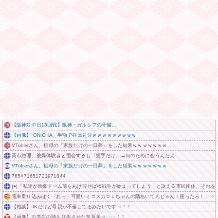
【阪神対中日18回戦】阪神・ガルシアの守備…
【画像】 ONICHA、半額で在庫処分ｗｗｗｗｗｗｗｗｗ
VTuberさん、祖母の「家族だけの一日葬」をした結果ｗｗｗｗｗｗｗ
高市総理、被爆体験者と面会するも「握手だけ」←何のために会うんだよ…
VTuberさん、祖母の「家族だけの一日葬」をした結果ｗｗｗｗｗｗｗ
765471651721971844
|●|「私達が原爆ドーム前をあけ渡せば核戦争が始まってしまう」と訴える市民団体、それを
電車乗り込みぼく「おっ、可愛いミニスカＯＬちゃんの隣あいてんじゃん！座ったろ！」⇒
【相談】JKだけど母親が不倫してるみたいです⇒！！
【画像】中学生の姉を妊娠させた鬼畜弟⇒････！！