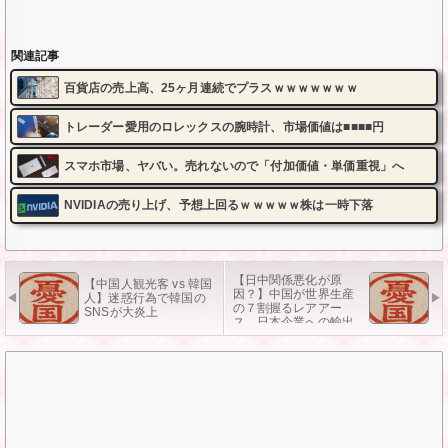
関連記事
百貨店の売上高、25ヶ月連続でプラスｗｗｗｗｗｗｗ
トレーダー愛用のロレックスの腕時計、市場価値は■■■■円
スマホ市場、ヤバい。売れないので「付加価値・単価重視」へ
NVIDIAの売り上げ、予想上回るｗｗｗｗｗ株は一時下落
【日中関係悪化が原
【中国人観光客 vs 韓国
因？】中国が世界生産
人】迷惑行為で韓国の
の７割握るレアアー
SNSが大炎上
ス、日本企業への輸出
手続きに遅れ