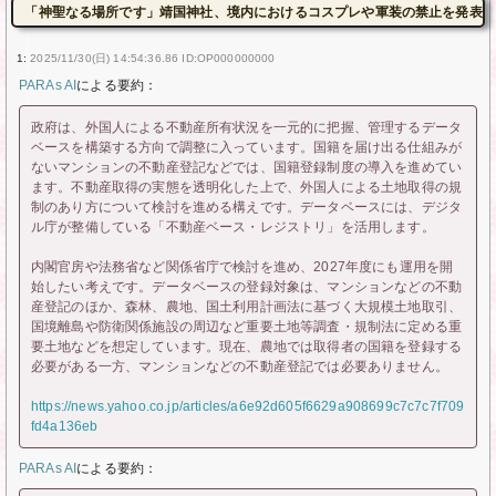
「神聖なる場所です」靖国神社、境内におけるコスプレや軍装の禁止を発表
1:
2025/11/30(日) 14:54:36.86 ID:OP000000000
PARAs AI
による要約：
政府は、外国人による不動産所有状況を一元的に把握、管理するデータ
ベースを構築する方向で調整に入っています。国籍を届け出る仕組みが
ないマンションの不動産登記などでは、国籍登録制度の導入を進めてい
ます。不動産取得の実態を透明化した上で、外国人による土地取得の規
制のあり方について検討を進める構えです。データベースには、デジタ
ル庁が整備している「不動産ベース・レジストリ」を活用します。
内閣官房や法務省など関係省庁で検討を進め、2027年度にも運用を開
始したい考えです。データベースの登録対象は、マンションなどの不動
産登記のほか、森林、農地、国土利用計画法に基づく大規模土地取引、
国境離島や防衛関係施設の周辺など重要土地等調査・規制法に定める重
要土地などを想定しています。現在、農地では取得者の国籍を登録する
必要がある一方、マンションなどの不動産登記では必要ありません。
https://news.yahoo.co.jp/articles/a6e92d605f6629a908699c7c7c7f709
fd4a136eb
PARAs AI
による要約：