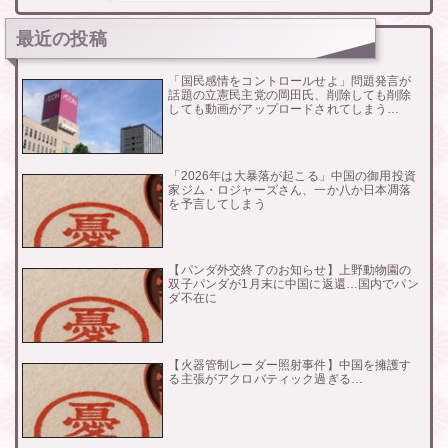
最近の投稿
「国民感情をコントロールせよ」問題発言が
話題の立憲民主党の岡田氏、削除しても削除
しても動画がアップロードされてしまう…
「2026年は大暴落が起こる」中国の御用投資
家ジム・ロジャーズさん、一か八か日本凋落
を予言してしまう
【パンダ外交終了のお知らせ】上野動物園の
双子パンダが1月末に中国に返還…国内でパン
ダ不在に
【火器管制レーダー照射事件】中国を擁護す
る主張がアクロバティック過ぎる…