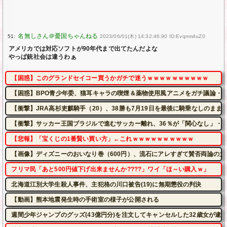
51:
2023/06/01(木) 14:32:46.90 ID:Evqnm4uZ0
アメリカでは対応ソフトが90年代まで出てたんだよな
やっぱ銃社会は違うわぁ
【困惑】このグランドセイコー買うかガチで迷うｗｗｗｗｗｗｗｗｗｗ
【困惑】BPO青少年委、猫耳キャラの喫煙＆薬物使用風アニメをガチ議論・
【衝撃】JRA高杉吏麒騎手（20）、38勝も7月19日を最後に騎乗なしのま
【衝撃】サッカー王国ブラジルで進むサッカー離れ、36％が「関心なし」・
【悲報】「宝くじの1番賢い買い方」←これｗｗｗｗｗｗｗｗｗｗ
【画像】ディズニーのおいなり巻（600円）、流石にアレすぎて賛否両論の大炎上をし
フリマ民「あと500円値下げ出来ませんか????」ワイ「ほ～い購入ｗ」
北海道江別大学生殺人事件、主犯格の川口被告(19)に無期懲役の判決
【動画】熊本地震発生時の手術室の様子が公開される
週間少年ジャンプのグッズ(43億円分)を注文してキャンセルした32歳女が逮