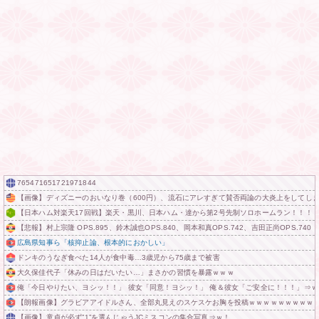
765471651721971844
【画像】ディズニーのおいなり巻（600円）、流石にアレすぎて賛否両論の大炎上をしてしまうw w
【日本ハム対楽天17回戦】楽天・黒川、日本ハム・達から第2号先制ソロホームラン！！！
【悲報】村上宗隆 OPS.895、鈴木誠也OPS.840、岡本和真OPS.742、吉田正尚OPS.740
広島県知事ら「核抑止論、根本的におかしい」
ドンキのうなぎ食べた14人が食中毒…3歳児から75歳まで被害
大久保佳代子「休みの日はだいたい…」まさかの習慣を暴露ｗｗｗ
俺「今日やりたい、ヨシッ！！」 彼女「同意！ヨシッ！」 俺＆彼女「ご安全に！！！」⇒ｗ
【朗報画像】グラビアアイドルさん、全部丸見えのスケスケお胸を投稿ｗｗｗｗｗｗｗｗｗ
【画像】童貞が必ず”1”を選んじゃうJCミスコンの集合写真⇒ｗ！