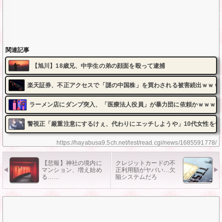
関連記事
【旭川】18歳兄、中学生の弟の顔面を殴って逮捕
楽天証券、不正アクセスで「謎の中国株」を買わされる被害続出ｗｗｗ
ラーメン店にダンプ突入、「医療法人役員」が暴力団に依頼かｗｗｗ
警視正「厳重注意にするけぇ、代わりにエッチしようや」10代女性を脅
https://hayabusa9.5ch.net/test/read.cgi/news/1685591778/
【悲報】神社の境内に
クレジットカードの不
マンション、増え始め
正利用額がヤバい…欠
る……
陥システムだろ