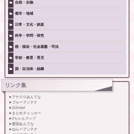
自然・生物
都市・地域
日常・文化・娯楽
科学・学問・研究
税・福祉・社会基盤・司法
学校・教育・育児
国・自治体・組織
リンク集
アナグロあんてな
ブルーアンテナ
2chnavi
まとめチェッカー
2ちゃんマップ
憂国あんてな
ねらーアンテナ