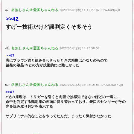
47:
2023/06/01(木) 14:12:27.37 ID:W44Pfpkj0
>>42
すげー技術だけど誤判定くそ多そう
48:
2023/06/01(木) 14:15:58.58
>>47
実はブラウン管と組み合わさったときの精度はかなりのもので
後発の液晶TVとの方が技術的には難しかった
53:
2023/06/01(木) 14:36:15.58 ID:OXU63ehQ0
>>47
>その原理は、トリガーを引くと肉眼では感知できないほどの一瞬に、
命中を判定する識別用の画面に切り替わっており、銃口のセンサーがその
光を読み取り判定を表示する
サブリミナル的なことをやってたんだ、まったく気付かなかった