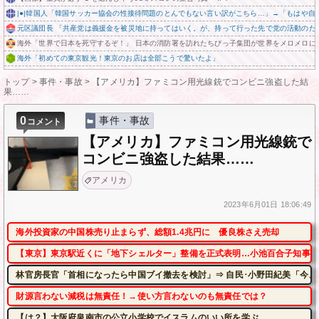
|●|韓国人「韓国サッカー協会の性接待問題のとんでもない言い訳がこちら…」→「もはや自白だ
元区議団長 「共産党は義援金を被災地に持ってはいく。が、持って行った先で党の活動のた
海外「世界で日本を死守するぞ！」 日本の消防署を訪れたちびっ子集団が世界をメロメロに
海外「初めての東京観光！東京のお店は全部こうで驚いたよ」
トップ
>
事件・事故
>
【アメリカ】ファミコン用光線銃でコンビニ強盗した結
果……
0
事件・事故
コメント
【アメリカ】ファミコン用光線銃で
コンビニ強盗した結果……
アメリカ
2023年
6月01日
18:06:49
海外投資家の中国株売り止まらず、総額1.4兆円に 優良株さえ売却
【東京】東京駅近くに「地下シェルター」整備を正式表明…小池百合子知事「
林官房長官「首相になったら中国ブイ撤去を検討」⇒ 自民･小野田紀美「今、
財源言わない減税は無責任！→使い方言わないのも無責任では？
【は？】大阪府泉南市の公立小学校でイスラムのいい所を学ぶ