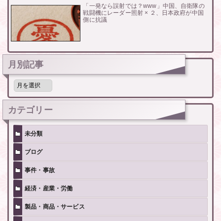
「一発なら誤射では？www」中国、自衛隊の
戦闘機にレーダー照射 × ２、日本政府が中国
側に抗議
月別記事
月
別
記
事
カテゴリー
未分類
ブログ
事件・事故
経済・産業・労働
製品・商品・サービス