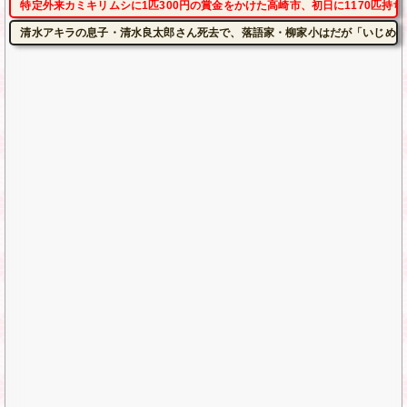
特定外来カミキリムシに1匹300円の賞金をかけた高崎市、初日に1170匹持
清水アキラの息子・清水良太郎さん死去で、落語家・柳家小はだが「いじめ」