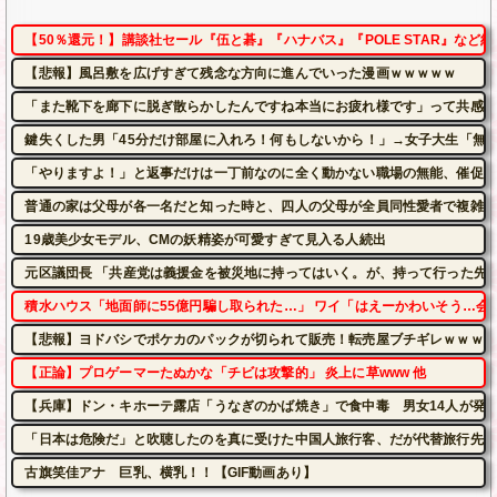
【50％還元！】講談社セール『伍と碁』『ハナバス』『POLE STAR』など約1
【悲報】風呂敷を広げすぎて残念な方向に進んでいった漫画ｗｗｗｗｗ
「また靴下を廊下に脱ぎ散らかしたんですね本当にお疲れ様です」って共感し
鍵失くした男「45分だけ部屋に入れろ！何もしないから！」→女子大生「無
「やりますよ！」と返事だけは一丁前なのに全く動かない職場の無能、催促し
普通の家は父母が各一名だと知った時と、四人の父母が全員同性愛者で複雑な
19歳美少女モデル、CMの妖精姿が可愛すぎて見入る人続出
元区議団長 「共産党は義援金を被災地に持ってはいく。が、持って行った先で
積水ハウス「地面師に55億円騙し取られた…」 ワイ「はえーかわいそう…会
【悲報】ヨドバシでポケカのパックが切られて販売！転売屋ブチギレｗｗｗｗ
【正論】プロゲーマーたぬかな「チビは攻撃的」 炎上に草www 他
【兵庫】ドン・キホーテ露店「うなぎのかば焼き」で食中毒 男女14人が発
「日本は危険だ」と吹聴したのを真に受けた中国人旅行客、だが代替旅行先が
古旗笑佳アナ 巨乳、横乳！！【GIF動画あり】