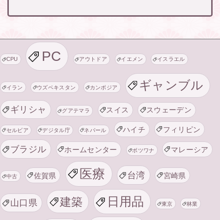
PC
CPU
アウトドア
イエメン
イスラエル
ギャンブル
イラン
ウズベキスタン
カンボジア
ギリシャ
スイス
スウェーデン
グアテマラ
ハイチ
フィリピン
セルビア
デジタル庁
ネパール
ブラジル
ホームセンター
マレーシア
ボツワナ
医療
台湾
佐賀県
宮崎県
中古
日用品
建築
山口県
東京
林業