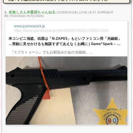
1:
2023/06/01(木) 12:56:18.27 ID:RR/lljV/0
BE:754019341-PLT(12346)
www.gamespark.jp
https://www.gamespark.jp/article/2023/06/01/130522.html
米コンビニ強盗、凶器は「N-ZAP85」もといファミコン用「光線銃」
…実銃に見せかけるも無謀すぎてあえなくお縄に | Game*Spark – 国
内・海外ゲーム情報サイト
『スプラトゥーン』でもお馴染みのあの光線銃。