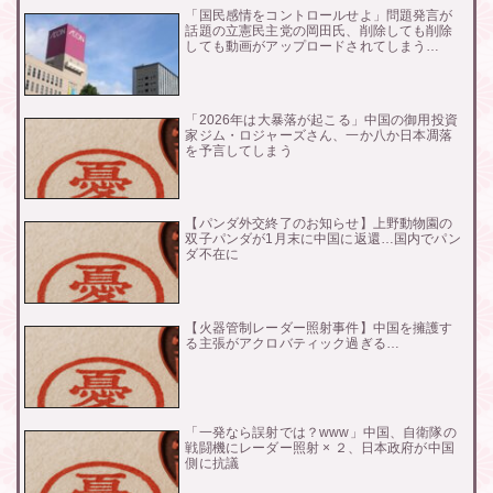
「国民感情をコントロールせよ」問題発言が
話題の立憲民主党の岡田氏、削除しても削除
しても動画がアップロードされてしまう…
「2026年は大暴落が起こる」中国の御用投資
家ジム・ロジャーズさん、一か八か日本凋落
を予言してしまう
【パンダ外交終了のお知らせ】上野動物園の
双子パンダが1月末に中国に返還…国内でパン
ダ不在に
【火器管制レーダー照射事件】中国を擁護す
る主張がアクロバティック過ぎる…
「一発なら誤射では？www」中国、自衛隊の
戦闘機にレーダー照射 × ２、日本政府が中国
側に抗議