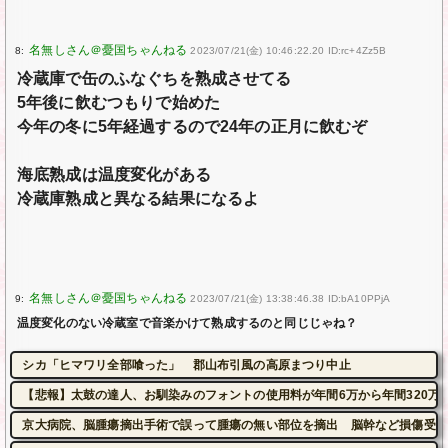
8:
2023/07/21(金) 10:46:22.20 ID:rc+4Zz5B
冷蔵庫で缶のふなぐちを熟成させてる
5年後に飲むつもりで始めた
今年の冬に5年経過するので24年の正月に飲むぞ
海底熟成は温度変化がある
冷蔵庫熟成と異なる結果になるよ
9:
2023/07/21(金) 13:38:46.38 ID:bA10PPjA
温度変化のない冷蔵室で音楽かけて熟成するのと同じじゃね？
シカ「ヒマワリ全部喰った」 郡山布引風の高原まつり中止
【悲報】太鼓の達人、お馴染みのフォントの使用料が年間6万から年間320万
京大病院、脳腫瘍摘出手術で誤って腫瘍の無い部位を摘出 脳幹など損傷受け