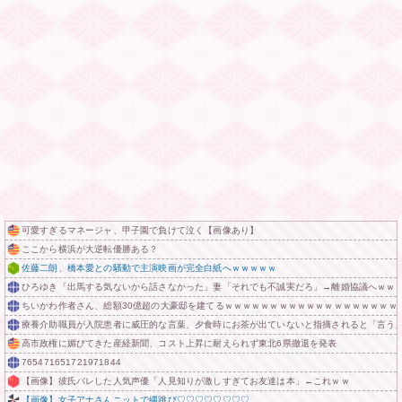
可愛すぎるマネージャ、甲子園で負けて泣く【画像あり】
ここから横浜が大逆転優勝ある？
佐藤二朗、橋本愛との騒動で主演映画が完全白紙へｗｗｗｗｗ
ひろゆき「出馬する気ないから話さなかった」妻「それでも不誠実だろ」→離婚協議へｗｗ
ちいかわ作者さん、総額30億超の大豪邸を建てるｗｗｗｗｗｗｗｗｗｗｗｗｗｗｗｗｗｗｗ
療養介助職員が入院患者に威圧的な言葉、夕食時にお茶が出ていないと指摘されると「言う人
高市政権に媚びてきた産経新聞、コスト上昇に耐えられず東北6県撤退を発表
765471651721971844
【画像】彼氏バレした人気声優「人見知りが激しすぎてお友達は本」←これｗｗ
【画像】女子アナさんニットで縄跳び♡♡♡♡♡♡♡♡