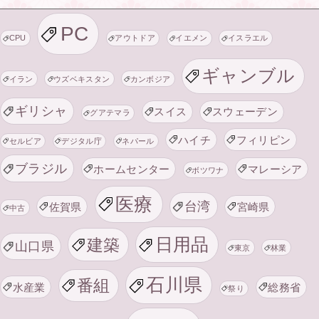
PC
CPU
アウトドア
イエメン
イスラエル
ギャンブル
イラン
ウズベキスタン
カンボジア
ギリシャ
スイス
スウェーデン
グアテマラ
ハイチ
フィリピン
セルビア
デジタル庁
ネパール
ブラジル
ホームセンター
マレーシア
ボツワナ
医療
台湾
佐賀県
宮崎県
中古
日用品
建築
山口県
東京
林業
石川県
番組
水産業
総務省
祭り