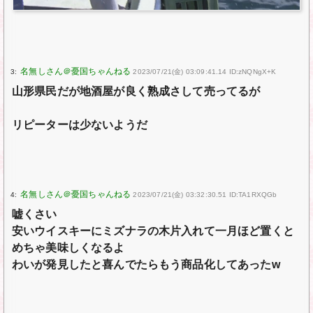
3:
2023/07/21(金) 03:09:41.14 ID:zNQNgX+K
山形県民だが地酒屋が良く熟成さして売ってるが
リピーターは少ないようだ
4:
2023/07/21(金) 03:32:30.51 ID:TA1RXQGb
嘘くさい
安いウイスキーにミズナラの木片入れて一月ほど置くと
めちゃ美味しくなるよ
わいが発見したと喜んでたらもう商品化してあったw