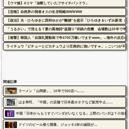
【ウマ娘】4コマ「油断していたフサイチパンドラ」
【悲報】自然界の弱者オスの生存戦略WWWWW
【政治】夫・ひろゆきに西村ゆかが“離婚”を提示「ひろゆき＆いずみ新党（
「うるさい」で消える？夏の風物詩“盆踊り”存続の危機 会場数は20年で半...
【衝撃】韓国人「自国礼賛動画で年4700万稼いでますwww」→海外の反応c
ライチュウ「ピチューとピカチュウより圧倒的に強いですｗ」←こいつが不人
関連記事
ラーメン「山岡家」、10年で300店へ……
はま寿司、「中国」の店舗で日本産ホタテなど販売中止……
中国「日本からもうすぐパンダがいなくなる」上野のパンダは？小池都
ドイツのビール祭り開幕、ジョッキ1杯の値段が…