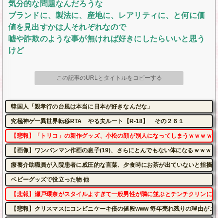
気分的な問題なんだろうな
ブランドに、製法に、産地に、レアリティに、と何に価
値を見出すかは人それぞれなので
嘘や詐欺のような事が無ければ好きにしたらいいと思う
けど
この記事のURLとタイトルをコピーする
韓国人「親孝行の台風は本当に日本が好きなんだな」
究極神ゲー異世界転移RTA やる夫ルート【R-18】 その２６１
【悲報】「トリコ」の新作グッズ、小松の顔が別人になってしまうｗｗｗｗ
【画像】ワンパンマン作画の息子(19)、さらにとんでもない体になるｗｗｗｗ
療養介助職員が入院患者に威圧的な言葉、夕食時にお茶が出ていないと指摘さ
ベビーグッズで役立った物 他
【悲報】瀬戸環奈がスタイルよすぎて一般男性が隣に並ぶとチンチクリンに見
【悲報】クリスマスにコンビニケーキ倍の値段www 毎年売れ残りの理由がこれw