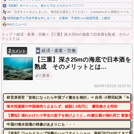
【画像】ボーイッシュ、首から下は ただのメス♡♡♡♡
|●|「注文キャンセルしました。身分証を提出してください」とAmazonから突然のメール
韓国気象庁が天気予報を外しまくり、主要紙「予報官らの資質問題」と酷評
8/4のニュース
トップ
>
経済・産業・労働
>
【三重】深さ25mの海底で日本酒を熟成 そのメ
リットとは…
2
経済・産業・労働
コメント
【三重】深さ25mの海底で日本酒を
熟成 そのメリットとは…
三重県
2023年
7月21日
21:07:51
林官房長官「首相になったら中国ブイ撤去を検討」⇒ 自民･小野田紀美「今、
海外投資家の中国株売り止まらず、総額1.4兆円に 優良株さえ売却
【愛知】溺れかけた小学生の息子を助けようと…40歳父親が溺れ死亡 家族3
中国の海水浴場の映像があまりにも・・・
【批判】ワールドカップ決勝のハーフタイムショー、英紙｢BTSが出てきて悪