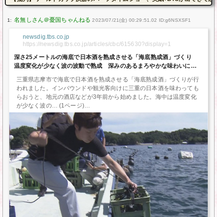
1:
2023/07/21(金) 00:29:51.02 ID:g6NSXSF1
newsdig.tbs.co.jp
https://newsdig.tbs.co.jp/articles/cbc/615630?display=1
深さ25メートルの海底で日本酒を熟成させる「海底熟成酒」づくり
温度変化が少なく波の波動で熟成 深みのあるまろやかな味わいに 三
重・志摩市 | 東海地方のニュース【CBC news】 | CBC web (1ページ)
三重県志摩市で海底で日本酒を熟成させる「海底熟成酒」づくりが行
われました。インバウンドや観光客向けに三重の日本酒を味わっても
らおうと、地元の酒店などが3年前から始めました。海中は温度変化
が少なく波の… (1ページ)