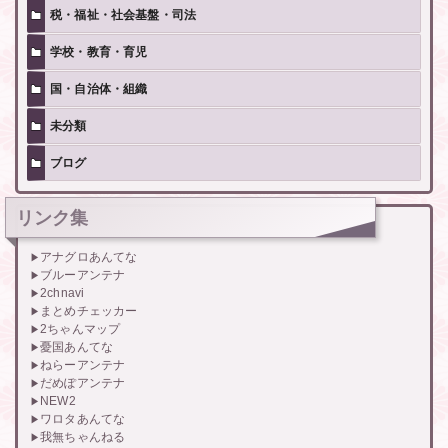
税・福祉・社会基盤・司法
学校・教育・育児
国・自治体・組織
未分類
ブログ
リンク集
アナグロあんてな
ブルーアンテナ
2chnavi
まとめチェッカー
2ちゃんマップ
憂国あんてな
ねらーアンテナ
だめぽアンテナ
NEW2
ワロタあんてな
我無ちゃんねる