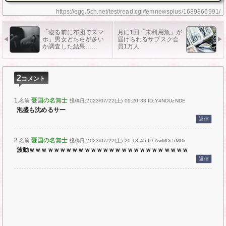
https://egg.5ch.net/test/read.cgi/femnewsplus/1689866991/
「寝る前に布団でスマ
月に1回「未利用魚」が
ホ」男女どちらが多い
届けられるサブスク会
か調査した結果……
員1万人
2
コメント
1.
憂国の名無士
名前:
投稿日:2023/07/22(土) 09:20:33
ID:Y4NDUzNDE
泡盛も沈めるサー
返信
2.
憂国の名無士
名前:
投稿日:2023/07/22(土) 20:13:45
ID:AwMDc5MDk
波動ｗｗｗｗｗｗｗｗｗｗｗｗｗｗｗｗｗｗｗｗｗｗｗｗｗｗ
返信