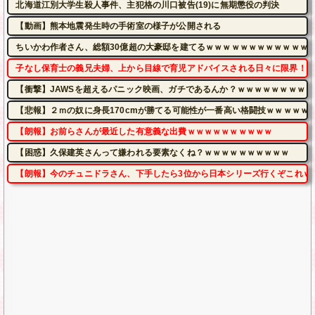
北海道江別大学生殺人事件、主犯格の川口被告(19)に無期懲役の判決
【動画】熊本地震発生時の手術室の様子が公開される
ちいかわ作者さん、総額30億超の大豪邸を建てるｗｗｗｗｗｗｗｗｗｗｗｗ
子なし保育士の義兄夫婦、上から目線で育児アドバイスされる日々に限界！「
【衝撃】JAWSを超えるパニック映画、ガチであるんか？ｗｗｗｗｗｗｗｗｗ
【悲報】２ｍの奴に身長170cmが勝てる可能性が一番高い格闘技ｗｗｗｗｗ
【朗報】お前らさんが最近した有意義な出費ｗｗｗｗｗｗｗｗｗｗ
【困惑】久保建英さんって嫌われる要素なくね？ｗｗｗｗｗｗｗｗｗｗ
【朗報】今のチュニドラさん、下手したら3位から日本シリーズ行くぞこれｗ