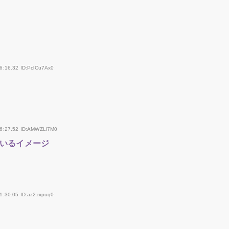
6:16.32 ID:PclCu7Ax0
36:27.52 ID:AMWZLl7M0
いるイメージ
1:30.05 ID:az2zxpuq0