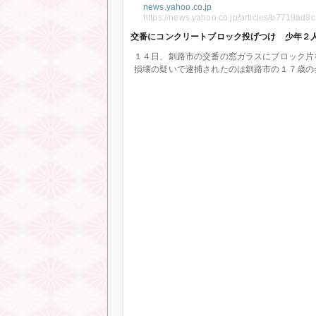
news.yahoo.co.jp
https://news.yahoo.co.jp/articles/b7719
交番にコンクリートブロック投げつけ 少年２人逮捕
１４日、釧路市の交番の窓ガラスにブロック片を
損壊の疑いで逮捕されたのは釧路市の１７歳の