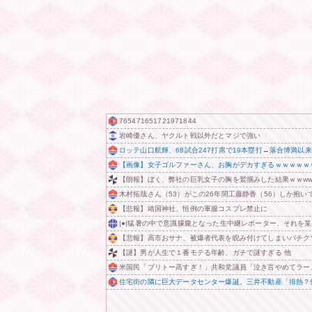
765471651721971844
岩崎優さん、ヤクルト戦以外だとマジで強い
ロッテ山口航輝、68試合247打席で19本塁打←落合博満以
【画像】女子ゴルファーさん、お胸がデカすぎるｗｗｗｗｗ
【朗報】ぼく、弊社の巨乳女子の胸を鷲掴みした結果ｗｗw
木村拓哉さん（53）がこの26年間工藤静香（56）しか抱
【悲報】靖国神社、恒例の軍服コスプレ禁止に
|●|猛暑の中で意識朦朧となった生中継レポーター、それを
【悲報】高市おサナ、被爆者代表を睨み付けてしまいバチク
【謎】男が人生で１番モテる年齢、ガチで謎すぎる 他
米国民「ブリトー高すぎ！」共和党議員「泣き言やめてラー
住宅街の隣に巨大データセンター爆誕。三井不動産「排熱？