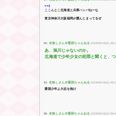
>>1
ここんとこ北海道と兵庫ハンパねーな
東京神奈川大阪福岡が霞んじまってるぜ
50:
2023/08/15(火) 09:
あ、旭川じゃないのか。
北海道で少年少女の犯罪と聞くと、つ
53:
2023/08/15(火) 09:
愛国少年よ大志を抱け
58:
2023/08/15(火) 09: