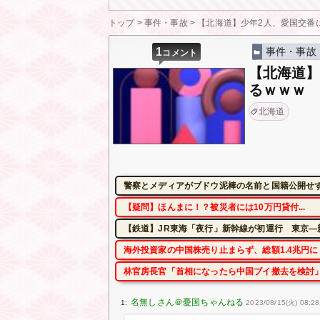
トップ
>
事件・事故
>
【北海道】少年2人、愛国交番
1
事件・事故
コメント
【北海道】
るｗｗｗ
北海道
警察とメディアがブドウ泥棒の名前と国籍公開せ
【疑問】ほんまに！？被災者には10万円貸付...
【鉄道】JR東海「夜行」新幹線が初運行 東京―
海外投資家の中国株売り止まらず、総額1.4兆円
林官房長官「首相になったら中国ブイ撤去を検討」
1:
2023/08/15(火) 08:28