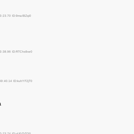
3:23.70 ID:9maIBZqi0
43:38.96 ID:RTChs9xe0
49:40.14 ID:kuhYF2jT0
ね
0:23.74 ID:vU0iTrTO0