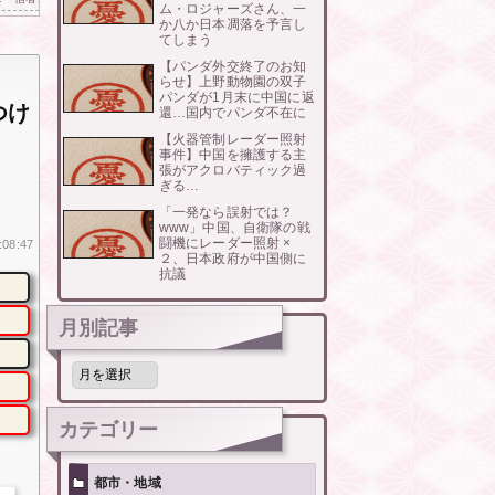
ム・ロジャーズさん、一
か八か日本凋落を予言し
てしまう
【パンダ外交終了のお知
らせ】上野動物園の双子
パンダが1月末に中国に返
つけ
還…国内でパンダ不在に
【火器管制レーダー照射
事件】中国を擁護する主
張がアクロバティック過
ぎる…
「一発なら誤射では？
www」中国、自衛隊の戦
闘機にレーダー照射 ×
:08:47
２、日本政府が中国側に
抗議
月別記事
月
別
記
事
カテゴリー
都市・地域