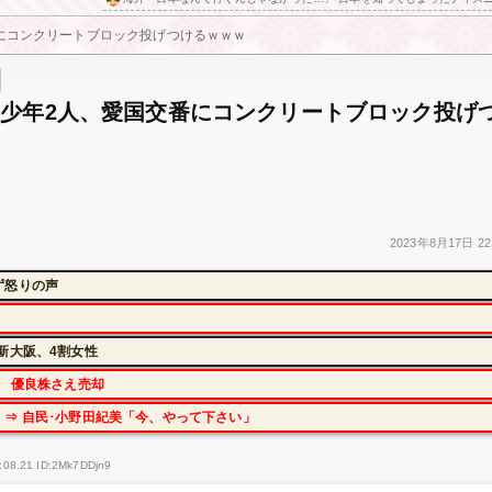
にコンクリートブロック投げつけるｗｗｗ
少年2人、愛国交番にコンクリートブロック投げ
2023年
8月17日
22
ず怒りの声
新大阪、4割女性
に 優良株さえ売却
⇒ 自民･小野田紀美「今、やって下さい」
:08.21 ID:2Mk7DDjn9