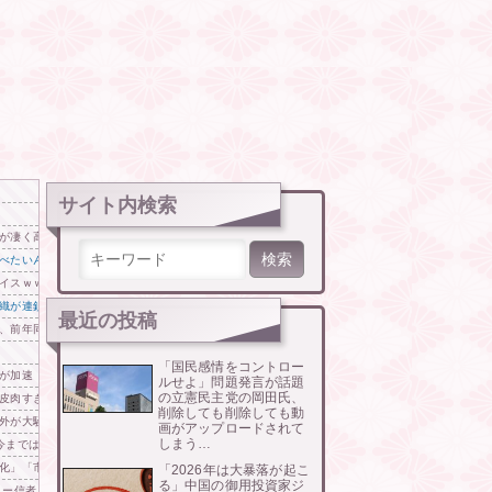
サイト内検索
が凄く高い件ｗｗｗｗｗｗｗｗｗｗｗ
検索:
べたいんだけどこれ何？」
イスｗｗｗｗｗｗｗｗｗｗ
織が連鎖破綻する可能性が……
最近の投稿
、前年同期比で売上がマイナス16％
「国民感情をコントロー
が加速
ルせよ」問題発言が話題
の立憲民主党の岡田氏、
皮肉すぎる展開に突入しており……
削除しても削除しても動
外が大騒ぎ
画がアップロードされて
しまう…
今までは実質的に全て引き分け」「野球のリベンジ戦」
」「市民意識が違う…（ﾌﾞﾙﾌﾞﾙ」＝韓国の反応
「2026年は大暴落が起こ
る」中国の御用投資家ジ
ニー信者、帰国後『本家』に失望する事態に