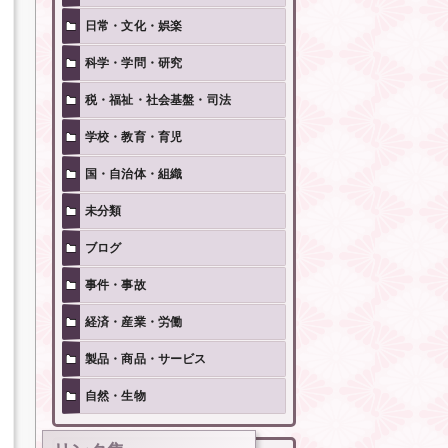
日常・文化・娯楽
科学・学問・研究
税・福祉・社会基盤・司法
学校・教育・育児
国・自治体・組織
未分類
ブログ
事件・事故
経済・産業・労働
製品・商品・サービス
自然・生物