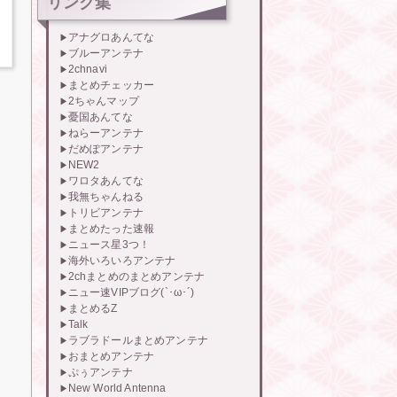
リンク集
アナグロあんてな
ブルーアンテナ
2chnavi
まとめチェッカー
2ちゃんマップ
憂国あんてな
ねらーアンテナ
だめぽアンテナ
NEW2
ワロタあんてな
我無ちゃんねる
トリビアンテナ
まとめたった速報
ニュース星3つ！
海外いろいろアンテナ
2chまとめのまとめアンテナ
ニュー速VIPブログ(`･ω･´)
まとめるZ
Talk
ラブラドールまとめアンテナ
おまとめアンテナ
ぷぅアンテナ
New World Antenna