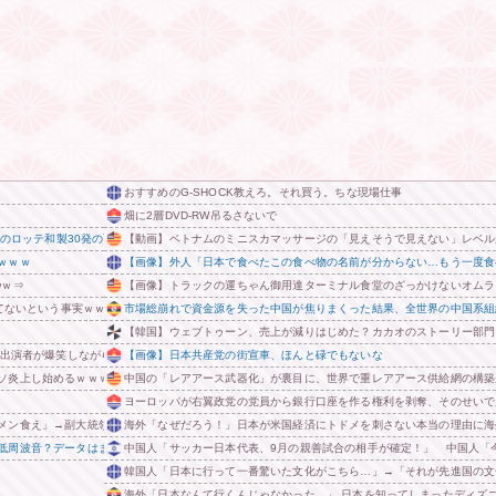
おすすめのG-SHOCK教えろ。それ買う。ちな現場仕事
畑に2層DVD-RW吊るさないで
来のロッテ和製30発の可能性
【動画】ベトナムのミニスカマッサージの「見えそうで見えない」レベル
ｗｗｗ
【画像】外人「日本で食べたこの食べ物の名前が分からない…もう一度食
wｗ⇒
【画像】トラックの運ちゃん御用達ターミナル食堂のざっかけないオムラ
いてないという事実ｗｗｗｗ
市場総崩れで資金源を失った中国が焦りまくった結果、全世界の中国系組
【韓国】ウェブトゥーン、売上が減りはじめた？カカオのストーリー部門
某出演者が爆笑しながら現場レポート続行を強制する動画が再注目されて……
【画像】日本共産党の街宣車、ほんと碌でもないな
ソ炎上し始めるｗｗｗｗｗｗｗｗｗ
中国の「レアアース武器化」が裏目に、世界で重レアアース供給網の構築
ヨーロッパが右翼政党の党員から銀行口座を作る権利を剥奪、そのせいで
メン食え」→副大統領まで参戦ｗｗｗ
海外「なぜだろう！」日本が米国経済にトドメを刺さない本当の理由に海
低周波音？データはまだ出せません」住民ブチギレ
中国人「サッカー日本代表、9月の親善試合の相手が確定！」 中国人「
韓国人「日本に行って一番驚いた文化がこちら…」→「それが先進国の文化
海外「日本なんて行くんじゃなかった…」 日本を知ってしまったディズ