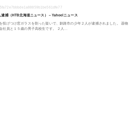
ad8c5fa72e7bbbde1a88859b1be561dfe77
（HTB北海道ニュース） – Yahoo!ニュース
投げつけ窓ガラスを割った疑いで、釧路市の少年２人が逮捕されました。 器物
会社員と１５歳の男子高校生です。 ２人