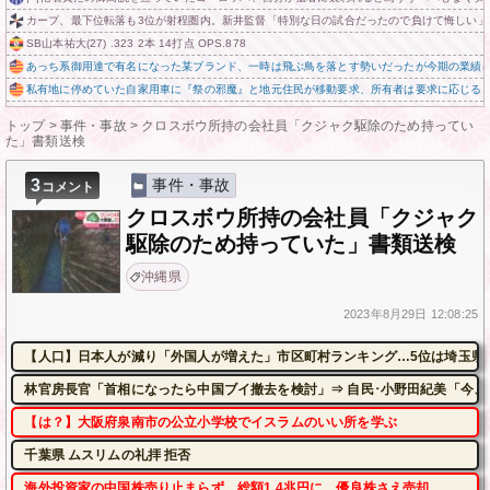
カープ、最下位転落も3位が射程圏内。新井監督「特別な日の試合だったので負けて悔しい」
SB山本祐大(27) .323 2本 14打点 OPS.878
あっち系御用達で有名になった某ブランド、一時は飛ぶ鳥を落とす勢いだったが今期の業績
私有地に停めていた自家用車に『祭の邪魔』と地元住民が移動要求、所有者は要求に応じる
トップ
>
事件・事故
>
クロスボウ所持の会社員「クジャク駆除のため持ってい
た」書類送検
3
事件・事故
コメント
クロスボウ所持の会社員「クジャク
駆除のため持っていた」書類送検
沖縄県
2023年
8月29日
12:08:25
【人口】日本人が減り「外国人が増えた」市区町村ランキング…5位は埼玉県
林官房長官「首相になったら中国ブイ撤去を検討」⇒ 自民･小野田紀美「今、
【は？】大阪府泉南市の公立小学校でイスラムのいい所を学ぶ
千葉県 ムスリムの礼拝 拒否
海外投資家の中国株売り止まらず、総額1.4兆円に 優良株さえ売却