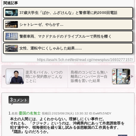
関連記事
37歳大学生「ばか、ふざけんな」と警察署に約2000回電話
シャトレーゼ、やらかす…
警察車両、マクドナルドのドライブスルーで男性を轢く
女性、運転中にくしゃみした結果……
https://asahi.5ch.net/test/read.cgi/newsplus/1693277157/
楽天モバイル、いつの
島根のコンビニも無い
間にか契約数がこんな
離島にハンバーガー自
ことに
販機を置いた結果
3
コメント
1.
憂国の名無士
名前:
投稿日:2023/08/29(火) 13:30:32
ID:EwMTc5NDY
本土の人間には、よくわからない。理解しにくい事件だ。
それとも、「クジャク」というのは、沖縄県内にあって外患誘致罪を
犯す連中や、領海侵犯を繰り返し試みる仮想敵国の工作員を表す、
『隠語』なのだろうか。