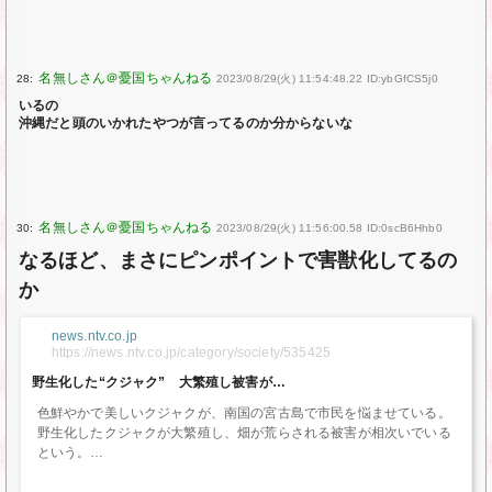
28:
2023/08/29(火) 11:54:48.22 ID:ybGfCS5j0
いるの
沖縄だと頭のいかれたやつが言ってるのか分からないな
30:
2023/08/29(火) 11:56:00.58 ID:0scB6Hhb0
なるほど、まさにピンポイントで害獣化してるの
か
news.ntv.co.jp
https://news.ntv.co.jp/category/society/535425
野生化した“クジャク” 大繁殖し被害が…
色鮮やかで美しいクジャクが、南国の宮古島で市民を悩ませている。
野生化したクジャクが大繁殖し、畑が荒らされる被害が相次いでいる
という。