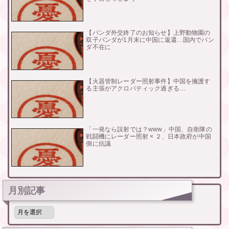
【パンダ外交終了のお知らせ】上野動物園の
双子パンダが1月末に中国に返還…国内でパン
ダ不在に
【火器管制レーダー照射事件】中国を擁護す
る主張がアクロバティック過ぎる…
「一発なら誤射では？www」中国、自衛隊の
戦闘機にレーダー照射 × ２、日本政府が中国
側に抗議
月別記事
月
別
記
事