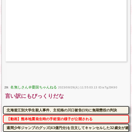
29:
2023/08/29(火) 11:55:03.13 ID:isTgJ3K90
言い訳にもびっくりだな
北海道江別大学生殺人事件、主犯格の川口被告(19)に無期懲役の判決
【動画】熊本地震発生時の手術室の様子が公開される
週間少年ジャンプのグッズ(43億円分)を注文してキャンセルした32歳女が逮