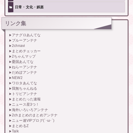
日常・文化・娯楽
リンク集
アナグロあんてな
ブルーアンテナ
2chnavi
まとめチェッカー
2ちゃんマップ
憂国あんてな
ねらーアンテナ
だめぽアンテナ
NEW2
ワロタあんてな
我無ちゃんねる
トリビアンテナ
まとめたった速報
ニュース星3つ！
海外いろいろアンテナ
2chまとめのまとめアンテナ
ニュー速VIPブログ(`･ω･´)
まとめるZ
Talk