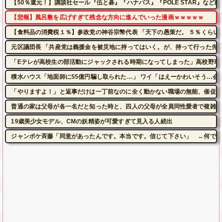
【50％還元！】講談社セール『伍と碁』『ハナバス』『POLE STAR』など約1
【悲報】風呂敷を広げすぎて残念な方向に進んでいった漫画ｗｗｗｗｗ
【食料品の消費税１％】参政党の神谷宗幣代表 「天下の愚策だ。 ５％くらい
元区議団長 「共産党は義援金を被災地に持ってはいく。が、持って行った先で
「Eテレが高校生の部活動にジャックされる時期になってしまった」高校野球
積水ハウス「地面師に55億円騙し取られた…」 ワイ「はえーかわいそう…会
「やりますよ！」と返事だけは一丁前なのに全く動かない職場の無能、催促し
普通の家は父母が各一名だと知った時と、四人の父母が全員同性愛者で複雑な
19歳美少女モデル、CMの妖精姿が可愛すぎて見入る人続出
ジャンポケ斉藤「同意があったんです。本当です。信じて下さい」 ←何でこ