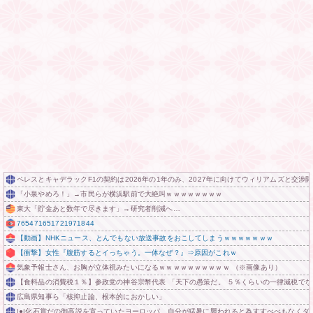
ペレスとキャデラックF1の契約は2026年の1年のみ、2027年に向けてウィリアムズと交渉
「小泉やめろ！」→市民らが横浜駅前で大絶叫ｗｗｗｗｗｗｗｗ
東大「貯金あと数年で尽きます」→研究者削減へ…
765471651721971844
【動画】NHKニュース、とんでもない放送事故をおこしてしまうｗｗｗｗｗｗｗ
【衝撃】女性『腹筋するとイっちゃう。一体なぜ？』⇒原因がこれｗ
気象予報士さん、お胸が立体視みたいになるｗｗｗｗｗｗｗｗｗｗ （※画像あり）
【食料品の消費税１％】参政党の神谷宗幣代表 「天下の愚策だ。 ５％くらいの一律減税でな
広島県知事ら「核抑止論、根本的におかしい」
|●|化石賞だの御高説を宣っていたヨーロッパ、自分が猛暑に襲われると為すすべべもなくダ