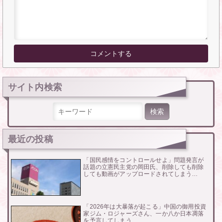
サイト内検索
検索:
最近の投稿
「国民感情をコントロールせよ」問題発言が
話題の立憲民主党の岡田氏、削除しても削除
しても動画がアップロードされてしまう…
「2026年は大暴落が起こる」中国の御用投資
家ジム・ロジャーズさん、一か八か日本凋落
を予言してしまう