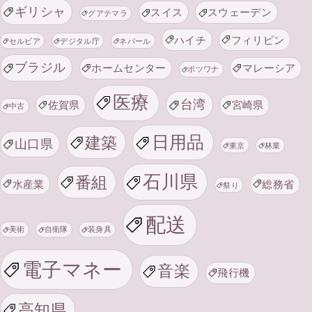
ギリシャ
スイス
スウェーデン
グアテマラ
ハイチ
フィリピン
セルビア
デジタル庁
ネパール
ブラジル
ホームセンター
マレーシア
ボツワナ
医療
台湾
佐賀県
宮崎県
中古
日用品
建築
山口県
東京
林業
石川県
番組
水産業
総務省
祭り
配送
美術
自衛隊
装身具
電子マネー
音楽
飛行機
高知県