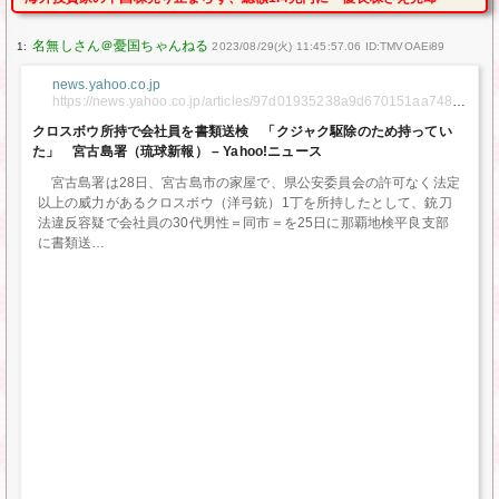
1:
2023/08/29(火) 11:45:57.06 ID:TMVOAEi89
news.yahoo.co.jp
https://news.yahoo.co.jp/articles/97d01935238a9d670151aa7487f
2ae280d47c18b
クロスボウ所持で会社員を書類送検 「クジャク駆除のため持ってい
た」 宮古島署（琉球新報） – Yahoo!ニュース
宮古島署は28日、宮古島市の家屋で、県公安委員会の許可なく法定
以上の威力があるクロスボウ（洋弓銃）1丁を所持したとして、銃刀
法違反容疑で会社員の30代男性＝同市＝を25日に那覇地検平良支部
に書類送