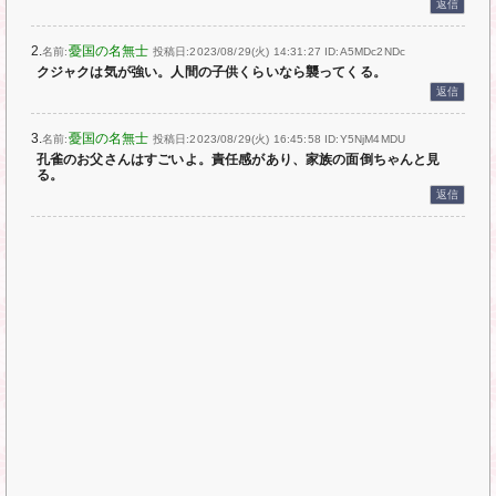
返信
2.
憂国の名無士
名前:
投稿日:2023/08/29(火) 14:31:27
ID:A5MDc2NDc
クジャクは気が強い。人間の子供くらいなら襲ってくる。
返信
3.
憂国の名無士
名前:
投稿日:2023/08/29(火) 16:45:58
ID:Y5NjM4MDU
孔雀のお父さんはすごいよ。責任感があり、家族の面倒ちゃんと見
る。
返信