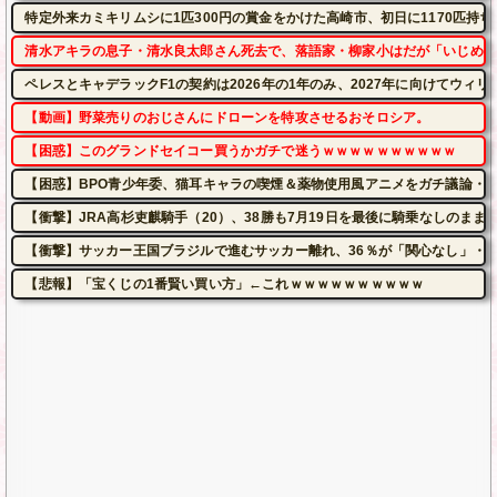
特定外来カミキリムシに1匹300円の賞金をかけた高崎市、初日に1170匹持
清水アキラの息子・清水良太郎さん死去で、落語家・柳家小はだが「いじめ」
ペレスとキャデラックF1の契約は2026年の1年のみ、2027年に向けてウィ
【動画】野菜売りのおじさんにドローンを特攻させるおそロシア。
【困惑】このグランドセイコー買うかガチで迷うｗｗｗｗｗｗｗｗｗｗ
【困惑】BPO青少年委、猫耳キャラの喫煙＆薬物使用風アニメをガチ議論・
【衝撃】JRA高杉吏麒騎手（20）、38勝も7月19日を最後に騎乗なしのま
【衝撃】サッカー王国ブラジルで進むサッカー離れ、36％が「関心なし」・
【悲報】「宝くじの1番賢い買い方」←これｗｗｗｗｗｗｗｗｗｗ