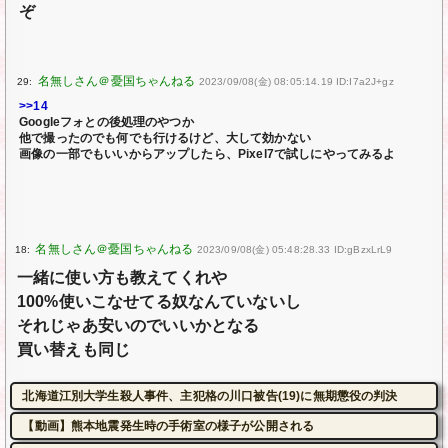
ぞ
29:
2023/09/08(金) 08:05:14.19 ID:I7a2J+gz
>>14
Googleフォとの後処理のやつか
他で撮ったのでも何でも行けるけど、大して効かない
画像の一部でもいいからアップしたら、Pixel7で試しにやってみるよ
18:
2023/09/08(金) 05:48:28.33 ID:gBzxLrL9
一緒に使い方も教えてくれや
100%使いこなせてる奴なんていないし
それじゃあ安いのでいいかとなる
買い替えも同じ
北海道江別大学生殺人事件、主犯格の川口被告(19)に無期懲役の判決
【動画】熊本地震発生時の手術室の様子が公開される