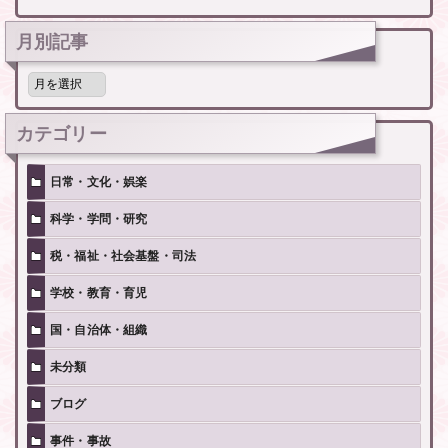
月別記事
月
別
記
事
カテゴリー
日常・文化・娯楽
科学・学問・研究
税・福祉・社会基盤・司法
学校・教育・育児
国・自治体・組織
未分類
ブログ
事件・事故