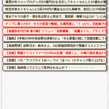
週間少年ジャンプのグッズ(43億円分)を注文してキャンセルした32歳女が逮
特定外来カミキリムシに1匹300円の賞金をかけた高崎市、初日に1170匹持
清水アキラの息子・清水良太郎さん死去で、落語家・柳家小はだが「いじめ」
テンプレ通りのDV・モラが原因で離婚。元義実家に「うっかり」旧姓嫁子の
【春夏秋冬代行者 春の舞】フリュー「花葉雛菊」「姫鷹さくら」プライズフ
【激怒】5年前のNHK性加害出演者Xさん「今も普通の顔して芸能活動してる
【高校野球】佐野日大・鈴木さん、102球無四球完封で聖隷クリストファーを
【悲報】聖隷クリストファーの150km左腕・高部くん、10奪三振自責点0で
【悲報】バカ「アジフライうめー」ワイ「ほーい（ケチャップ取り上げる）」
【悲報】独身税ってどうして批判されるんや？・・・・・・・・・