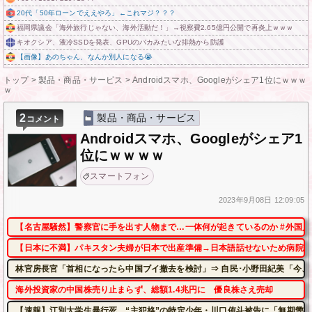
20代「50年ローンでええやろ」←これマジ？？？
福岡県議会「海外旅行じゃない、海外活動だ！」→視察費2.65億円公開で再炎上ｗｗｗ
キオクシア、液冷SSDを発表、GPUのバカみたいな排熱から防護
【画像】あのちゃん、なんか別人になる😭
トップ
>
製品・商品・サービス
>
Androidスマホ、Googleがシェア1位にｗｗｗ
ｗ
2
製品・商品・サービス
コメント
Androidスマホ、Googleがシェア1
位にｗｗｗｗ
スマートフォン
2023年
9月08日
12:09:05
【名古屋騒然】警察官に手を出す人物まで…一体何が起きているのか #外国人 #共
【日本に不満】パキスタン夫婦が日本で出産準備→日本語話せないため病院に
林官房長官「首相になったら中国ブイ撤去を検討」⇒ 自民･小野田紀美「今、
海外投資家の中国株売り止まらず、総額1.4兆円に 優良株さえ売却
【速報】江別大学生暴行死 “主犯格”の特定少年・川口侑斗被告に「無期懲役