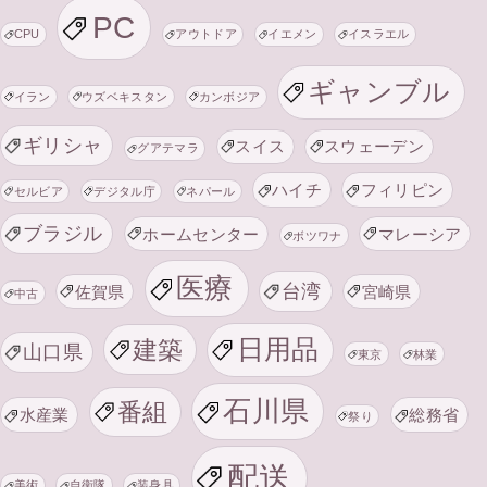
PC
CPU
アウトドア
イエメン
イスラエル
ギャンブル
イラン
ウズベキスタン
カンボジア
ギリシャ
スイス
スウェーデン
グアテマラ
ハイチ
フィリピン
セルビア
デジタル庁
ネパール
ブラジル
ホームセンター
マレーシア
ボツワナ
医療
台湾
佐賀県
宮崎県
中古
日用品
建築
山口県
東京
林業
石川県
番組
水産業
総務省
祭り
配送
美術
自衛隊
装身具