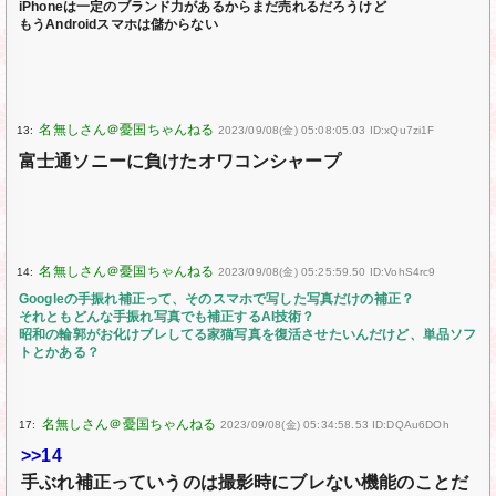
iPhoneは一定のブランド力があるからまだ売れるだろうけど
もうAndroidスマホは儲からない
13:
2023/09/08(金) 05:08:05.03 ID:xQu7zi1F
富士通ソニーに負けたオワコンシャープ
14:
2023/09/08(金) 05:25:59.50 ID:VohS4rc9
Googleの手振れ補正って、そのスマホで写した写真だけの補正？
それともどんな手振れ写真でも補正するAI技術？
昭和の輪郭がお化けブレしてる家猫写真を復活させたいんだけど、単品ソフ
トとかある？
17:
2023/09/08(金) 05:34:58.53 ID:DQAu6DOh
>>14
手ぶれ補正っていうのは撮影時にブレない機能のことだ