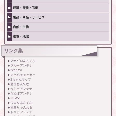
経済・産業・労働
製品・商品・サービス
自然・生物
都市・地域
リンク集
アナグロあんてな
ブルーアンテナ
2chnavi
まとめチェッカー
2ちゃんマップ
憂国あんてな
ねらーアンテナ
だめぽアンテナ
NEW2
ワロタあんてな
我無ちゃんねる
トリビアンテナ