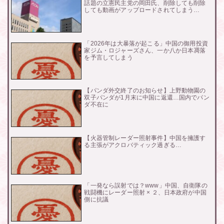
話題の立憲民主党の岡田氏、削除しても削除
しても動画がアップロードされてしまう…
「2026年は大暴落が起こる」中国の御用投資
家ジム・ロジャーズさん、一か八か日本凋落
を予言してしまう
【パンダ外交終了のお知らせ】上野動物園の
双子パンダが1月末に中国に返還…国内でパン
ダ不在に
【火器管制レーダー照射事件】中国を擁護す
る主張がアクロバティック過ぎる…
「一発なら誤射では？www」中国、自衛隊の
戦闘機にレーダー照射 × ２、日本政府が中国
側に抗議