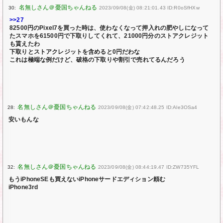
30:
2023/09/08(金) 08:21:01.43 ID:R0oSfHXw
>>27
82500円のPixel7を買った時は、使わなくなって押入れの肥やしになって
たスマホを61500円で下取りしてくれて、21000円分のストアクレジット
も貰えたわ
下取りとストアクレジットを含めると0円だわな
これは極端な例だけど、破格の下取りや割引で売れてるんだろう
28:
2023/09/08(金) 07:42:48.25 ID:Ale3OSa4
安いもんな
32:
2023/09/08(金) 08:44:19.47 ID:ZW735YFL
もうiPhoneSEも買えないiPhoneサードエディション頼む
iPhone3rd