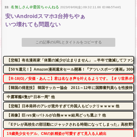
33:
2023/09/08(金) 09:32:11.66 ID:Wb5Tnhf1
安いAndroidスマホ3台持ちやぁ
いつ壊れても問題ない
この記事のURLとタイトルをコピーする
【悲報】有名漫画家「体重の減少が止まりません」 →半年で激減してファン
【50％還元！】Amazon漫画週末セール開幕！『アツいスポーツ漫画』300
【R-18(G)／安価・あんこ】君は名なき声を叶えるようです。【オリ世界ポ
【韓国の得意技】 韓国サッカー協会 2011～12年に国際審判員らを性接待
中露軍艦4隻が“日本一周” 他
【悲報】日本発祥のアレが意外すぎて外国人もビックリｗｗｗｗ 他
【画像】巨○vs貧○バトルが白熱ｗｗｗ結局どっち選ぶ？ 他
「Eテレが高校生の部活動にジャックされる時期になってしまった」高校野球
19歳美少女モデル、CMの妖精姿が可愛すぎて見入る人続出