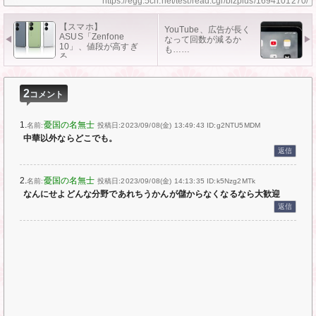
https://egg.5ch.net/test/read.cgi/bizplus/1694101270/
【スマホ】
YouTube、広告が長く
ASUS「Zenfone
なって回数が減るか
10」、値段が高すぎ
も……
る…
2
コメント
1.
憂国の名無士
名前:
投稿日:2023/09/08(金) 13:49:43
ID:g2NTU5MDM
中華以外ならどこでも。
返信
2.
憂国の名無士
名前:
投稿日:2023/09/08(金) 14:13:35
ID:k5Nzg2MTk
なんにせよどんな分野であれちうかんが儲からなくなるなら大歓迎
返信