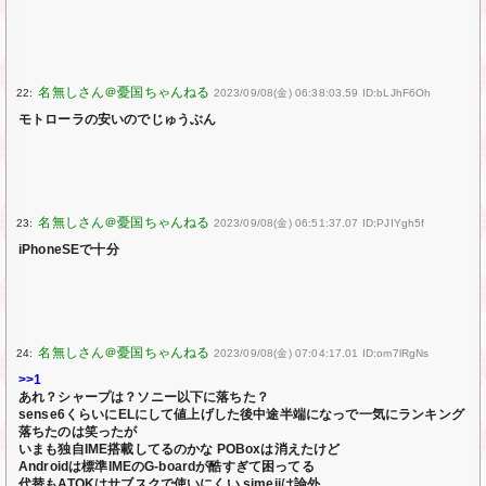
22:
2023/09/08(金) 06:38:03.59 ID:bLJhF6Oh
モトローラの安いのでじゅうぶん
23:
2023/09/08(金) 06:51:37.07 ID:PJIYgh5f
iPhoneSEで十分
24:
2023/09/08(金) 07:04:17.01 ID:om7lRgNs
>>1
あれ？シャープは？ソニー以下に落ちた？
sense6くらいにELにして値上げした後中途半端になっで一気にランキング
落ちたのは笑ったが
いまも独自IME搭載してるのかな POBoxは消えたけど
Androidは標準IMEのG-boardが酷すぎて困ってる
代替もATOKはサブスクで使いにくい simejiは論外