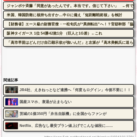
ジャンポケ斉藤「同意があったんです。本当です。信じて下さい」 ←何でこ
米国、韓国防衛に核持ち出すか…中ロに備え「短距離戦術核」を検討
【財務省】エース級の財務官僚・一松旬氏が“異例転出”へ！？官邸幹部「協
阪神タイガース 1位 54勝42敗1分 （巨人と1G差）←これ
「高市早苗はどんだけ自己顕示欲が強いんだ」と左派が『高木美帆氏に送られ
関連記事
JR4社、えきねっとなど連携へ「何度もログイン」今後不要に！！
国産スマホ、衰退が止まらない
茨城の1個350円「弁当自販機」に全国からファンが
Netflix、広告なし最安プラン値上げでこんな値段に……