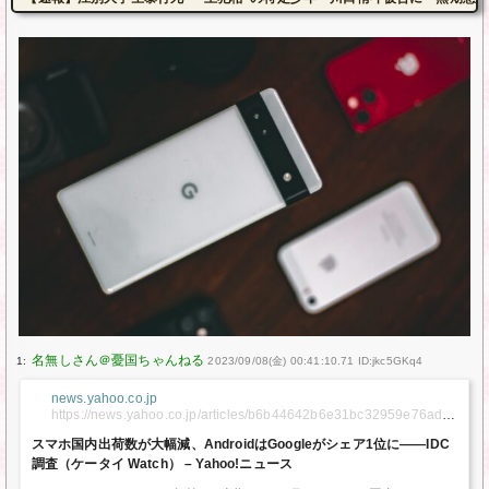
1:
2023/09/08(金) 00:41:10.71 ID:jkc5GKq4
news.yahoo.co.jp
https://news.yahoo.co.jp/articles/b6b44642b6e31bc32959e76ad9
57e77948585d9d
スマホ国内出荷数が大幅減、AndroidはGoogleがシェア1位に――IDC
調査（ケータイ Watch） – Yahoo!ニュース