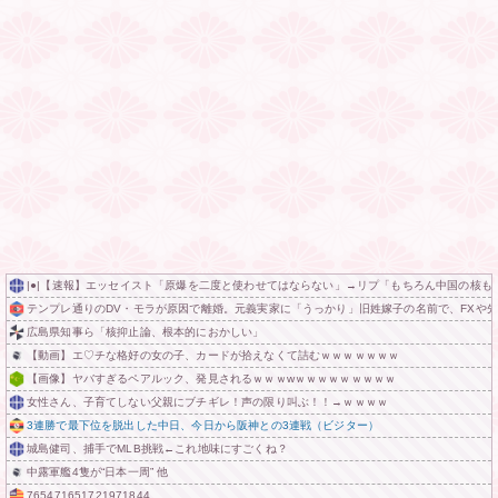
|●|【速報】エッセイスト「原爆を二度と使わせてはならない」→リプ「もちろん中国の核も
テンプレ通りのDV・モラが原因で離婚。元義実家に「うっかり」旧姓嫁子の名前で、FXや
広島県知事ら「核抑止論、根本的におかしい」
【動画】エ♡チな格好の女の子、カードが拾えなくて詰むｗｗｗｗｗｗｗ
【画像】ヤバすぎるペアルック、発見されるｗｗｗwｗｗｗｗｗｗｗｗｗ
女性さん、子育てしない父親にブチギレ！声の限り叫ぶ！！→ｗｗｗｗ
3連勝で最下位を脱出した中日、今日から阪神との3連戦（ビジター）
城島健司、捕手でMLB挑戦←これ地味にすごくね？
中露軍艦4隻が“日本一周” 他
765471651721971844