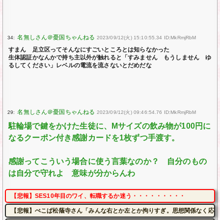
34:
2023/09/12(火) 15:10:55.34 ID:MkRmjRbM
すまん 足立区ってそんなにすごいところとは知らなかった
生体認証かなんかで持ち主以外が触れると「すみません もうしません ゆ
るしてください」レベルの電流を流さないとだめだな
29:
2023/09/12(火) 09:46:54.76 ID:MkRmjRbM
駐輪場で鍵をかけた生徒に、Mサイズの飲み物が100円に
なるクーポン付き感謝カードを1枚ずつ手渡す。
感謝ってこういう場合に使う言葉なのか？ 自分のもの
は自分で守れよ 意味が分からんわ
【悲報】SES10年目のワイ、転職するか迷う・・・・・・・・・
【悲報】ぺこぱ松蔭寺さん「みんな右とか左とか拘りすぎ。思想関係なく応援