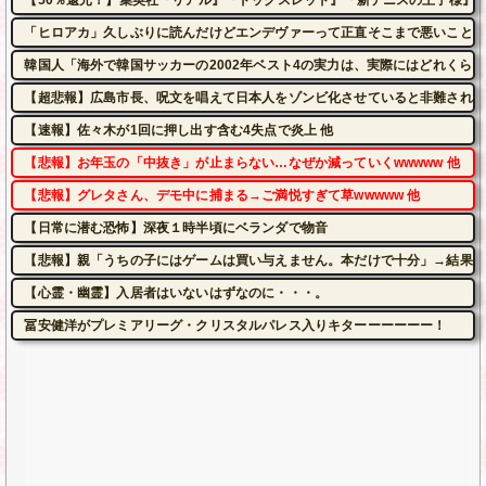
「ヒロアカ」久しぶりに読んだけどエンデヴァーって正直そこまで悪いことし
韓国人「海外で韓国サッカーの2002年ベスト4の実力は、実際にはどれくらい認
【超悲報】広島市長、呪文を唱えて日本人をゾンビ化させていると非難されて
【速報】佐々木が1回に押し出す含む4失点で炎上 他
【悲報】お年玉の「中抜き」が止まらない…なぜか減っていくwwwww 他
【悲報】グレタさん、デモ中に捕まる→ご満悦すぎて草wwwww 他
【日常に潜む恐怖】深夜１時半頃にベランダで物音
【悲報】親「うちの子にはゲームは買い与えません。本だけで十分」→結果
【心霊・幽霊】入居者はいないはずなのに・・・。
冨安健洋がプレミアリーグ・クリスタルパレス入りキターーーーーー！