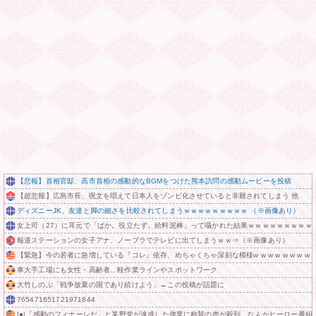
【悲報】首相官邸、高市首相の感動的なBGMをつけた熊本訪問の感動ムービーを投稿
【超悲報】広島市長、呪文を唱えて日本人をゾンビ化させていると非難されてしまう 他
ディズニーJK、友達と脚の細さを比較されてしまうｗｗｗｗｗｗｗｗｗ （※画像あり）
女上司（27）に耳元で「ばか。役立たず。給料泥棒」って囁かれた結果ｗｗｗｗｗｗｗｗｗ
報道ステーションの女子アナ、ノーブラでテレビに出てしまうｗｗ⇒（※画像あり）
【緊急】今の若者に急増している『コレ』依存、めちゃくちゃ深刻な模様w w w w w w w w w
車大手工場にも女性・高齢者…軽作業ラインやスポットワーク
大竹しのぶ「戦争放棄の国であり続けよう」←この投稿が話題に
765471651721971844
|●|「感動のフィナーレだ」と某野党が達成した偉業に称賛の声が殺到、なんかヒーロー番組