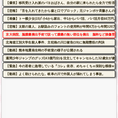
【爆笑】移民受け入れ派のパヨおばさん、自分の家に来られたら全力で拒否る
【悲報】「舌を入れてきたから歯と口でブロック」元ジャンポケ斉藤さんの不
【画像】トー横少女(15)｢小4から家出、中1からパパ活、パパ活月収60万円。
【悲報】太鼓の達人、お馴染みのフォントの使用料が年間6万から年間320万
京大病院、脳腫瘍摘出手術で誤って腫瘍の無い部位を摘出 脳幹など損傷受け
北海道江別大学生殺人事件、主犯格の川口被告(19)に無期懲役の判決
【動画】熊本地震発生時の手術室の様子が公開される
週間少年ジャンプのグッズ(43億円分)を注文してキャンセルした32歳女が逮
【緊急】今の若者に急増している『コレ』依存、めちゃくちゃ深刻な模様w w w w w
【動画】よく助けられたな。岐阜の川で外国人が溺れてしまう事故。