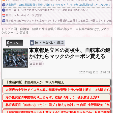
大谷翔平、WBC井端監督を完全に舐めていたｗｗｗ「マジで無口w競馬の話しかしないわ」
阪神・藤川、いまだに勝ちパの中継ぎクローザーの序列を決め切れない
韓国サッカーのイメージが墜落
客が使ったビールジョッキを水だけですすいで再提供した日本の飲食店…韓国のネットで物
トップ
>
国・自治体・組織
>
東京都足立区の高校生、自転車の鍵かけたらマッ
クのクーポン貰える
0
国・自治体・組織
コメント
東京都足立区の高校生、自転車の鍵
かけたらマックのクーポン貰える
東京都
2023年
9月12日
17:09:29
【生活保護】永住外国人が日本人平均超え...
大阪府の小学校でイスラム教の指導者が授業を行い物議を醸す！ #大阪 #イス
海外投資家の中国株売り止まらず、総額1.4兆円に 優良株さえ売却
林官房長官「首相になったら中国ブイ撤去を検討」⇒ 自民･小野田紀美「今、
【琵琶湖三市同時花火大会】花火大会は本当に開催されるのか…ＨＰで観覧券