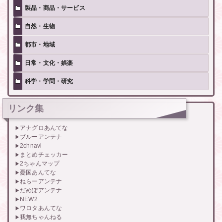
製品・商品・サービス
自然・生物
都市・地域
日常・文化・娯楽
科学・学問・研究
リンク集
アナグロあんてな
ブルーアンテナ
2chnavi
まとめチェッカー
2ちゃんマップ
憂国あんてな
ねらーアンテナ
だめぽアンテナ
NEW2
ワロタあんてな
我無ちゃんねる