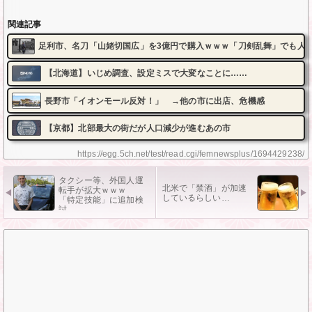
関連記事
足利市、名刀「山姥切国広」を3億円で購入ｗｗｗ「刀剣乱舞」でも人
【北海道】いじめ調査、設定ミスで大変なことに……
長野市「イオンモール反対！」 →他の市に出店、危機感
【京都】北部最大の街だが人口減少が進むあの市
https://egg.5ch.net/test/read.cgi/femnewsplus/1694429238/
タクシー等、外国人運
北米で「禁酒」が加速
転手が拡大ｗｗｗ
しているらしい…
「特定技能」に追加検
討