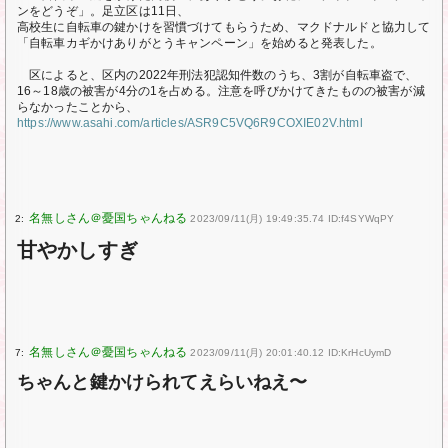
ンをどうぞ」。足立区は11日、
高校生に自転車の鍵かけを習慣づけてもらうため、マクドナルドと協力して
「自転車カギかけありがとうキャンペーン」を始めると発表した。
区によると、区内の2022年刑法犯認知件数のうち、3割が自転車盗で、
16～18歳の被害が4分の1を占める。注意を呼びかけてきたものの被害が減
らなかったことから、
https://www.asahi.com/articles/ASR9C5VQ6R9COXIE02V.html
2:
2023/09/11(月) 19:49:35.74 ID:f4SYWqPY
甘やかしすぎ
7:
2023/09/11(月) 20:01:40.12 ID:KrHcUymD
ちゃんと鍵かけられてえらいねえ〜