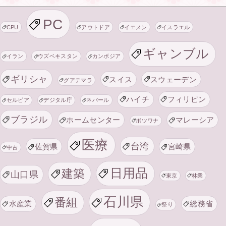
PC
CPU
アウトドア
イエメン
イスラエル
ギャンブル
イラン
ウズベキスタン
カンボジア
ギリシャ
スイス
スウェーデン
グアテマラ
ハイチ
フィリピン
セルビア
デジタル庁
ネパール
ブラジル
ホームセンター
マレーシア
ボツワナ
医療
台湾
佐賀県
宮崎県
中古
日用品
建築
山口県
東京
林業
石川県
番組
水産業
総務省
祭り