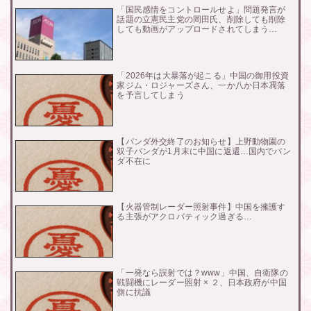
「国民感情をコントロールせよ」問題発言が
話題の立憲民主党の岡田氏、削除しても削除
しても動画がアップロードされてしまう…
「2026年は大暴落が起こる」中国の御用投資
家ジム・ロジャーズさん、一か八か日本凋落
を予言してしまう
【パンダ外交終了のお知らせ】上野動物園の
双子パンダが1月末に中国に返還…国内でパン
ダ不在に
【火器管制レーダー照射事件】中国を擁護す
る主張がアクロバティック過ぎる…
「一発なら誤射では？www」中国、自衛隊の
戦闘機にレーダー照射 × ２、日本政府が中国
側に抗議