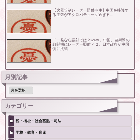
【火器管制レーダー照射事件】中国を擁護す
る主張がアクロバティック過ぎる…
「一発なら誤射では？www」中国、自衛隊の
戦闘機にレーダー照射 × ２、日本政府が中国
側に抗議
月別記事
月
別
記
事
カテゴリー
税・福祉・社会基盤・司法
学校・教育・育児