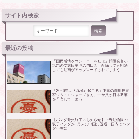
サイト内検索
検索:
最近の投稿
「国民感情をコントロールせよ」問題発言が
話題の立憲民主党の岡田氏、削除しても削除
しても動画がアップロードされてしまう…
「2026年は大暴落が起こる」中国の御用投資
家ジム・ロジャーズさん、一か八か日本凋落
を予言してしまう
【パンダ外交終了のお知らせ】上野動物園の
双子パンダが1月末に中国に返還…国内でパン
ダ不在に