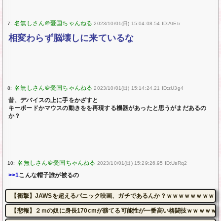
7:
2023/10/01(日) 15:04:08.54 ID:AtEtr
相変わらず脳壊しに来ているな
8:
2023/10/01(日) 15:14:24.21 ID:zU3g4
昔、デバイスの上に手をかざすと
キーボードかマウスの動きをを再現する機器があったと思うがまだあるの
か？
10:
2023/10/01(日) 15:29:26.95 ID:UsRq2
>>1
こんな帽子誰が被るの
【衝撃】JAWSを超えるパニック映画、ガチであるんか？ｗｗｗｗｗｗｗｗｗ
【悲報】２ｍの奴に身長170cmが勝てる可能性が一番高い格闘技ｗｗｗｗｗ