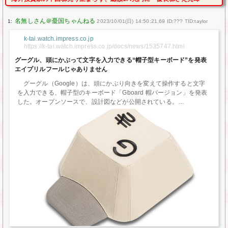
1:
2023/10/01(日) 14:50:21.69 ID:??? TID:taylor
k-tai.watch.impress.co.jp
https://k-tai.watch.impress.co.jp/docs/news/1535747.html
グーグル、頭にかぶって文字を入力できる“帽子型キーボード”を発表
エイプリルフールじゃありません
グーグル（Google）は、頭にかぶり向きを変えて操作すると文字
を入力できる、帽子型のキーボード「Gboard 帽バージョン」を発表
した。オープンソースで、設計図などが公開されている。