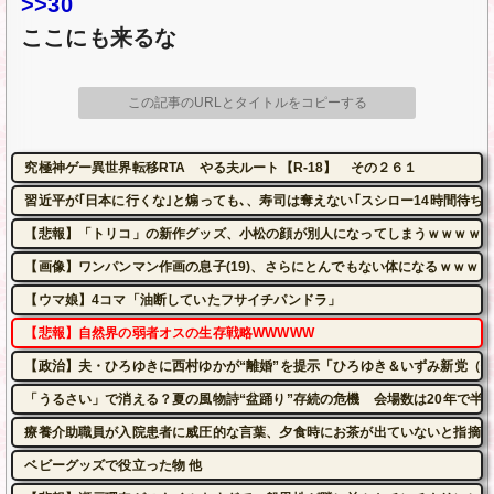
>>30
ここにも来るな
この記事のURLとタイトルをコピーする
究極神ゲー異世界転移RTA やる夫ルート【R-18】 その２６１
習近平が｢日本に行くな｣と煽っても､、寿司は奪えない｢スシロー14時間待ち
【悲報】「トリコ」の新作グッズ、小松の顔が別人になってしまうｗｗｗｗ
【画像】ワンパンマン作画の息子(19)、さらにとんでもない体になるｗｗｗｗ
【ウマ娘】4コマ「油断していたフサイチパンドラ」
【悲報】自然界の弱者オスの生存戦略WWWWW
【政治】夫・ひろゆきに西村ゆかが“離婚”を提示「ひろゆき＆いずみ新党（
「うるさい」で消える？夏の風物詩“盆踊り”存続の危機 会場数は20年で半...
療養介助職員が入院患者に威圧的な言葉、夕食時にお茶が出ていないと指摘さ
ベビーグッズで役立った物 他