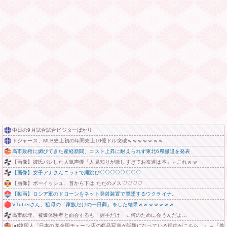
中日の9月試合試合ビジターばかり
ドジャース、МLB史上初の年間売上10億ドル突破ｗｗｗｗｗｗｗ
高市政権に媚びてきた産経新聞、コスト上昇に耐えられず東北6県撤退を発表
【画像】彼氏バレした人気声優「人見知りが激しすぎてお友達は本」←これｗｗ
【画像】女子アナさんニットで縄跳び♡♡♡♡♡♡♡♡
【画像】ボーイッシュ、首から下は ただのメス♡♡♡♡
【動画】ロシア軍のドローンをネット発射装置で撃墜するウクライナ。
VTuberさん、祖母の「家族だけの一日葬」をした結果ｗｗｗｗｗｗｗ
高市総理、被爆体験者と面会するも「握手だけ」←何のために会うんだよ…
|●|韓国人「日本の某全国チェーン店の商品写真が話題になっている理由がこちら…」→「羨まし