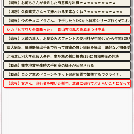
【朗報】お前らさんが最近した有意義な出費ｗｗｗｗｗｗｗｗｗｗ
【困惑】久保建英さんって嫌われる要素なくね？ｗｗｗｗｗｗｗｗｗｗ
【朗報】今のチュニドラさん、下手したら3位から日本シリーズ行くぞこれｗ
シカ「ヒマワリ全部喰った」 郡山布引風の高原まつり中止
【悲報】太鼓の達人、お馴染みのフォントの使用料が年間6万から年間320万
京大病院、脳腫瘍摘出手術で誤って腫瘍の無い部位を摘出 脳幹など損傷受け
北海道江別大学生殺人事件、主犯格の川口被告(19)に無期懲役の判決
【動画】熊本地震発生時の手術室の様子が公開される
【動画】ロシア軍のドローンをネット発射装置で撃墜するウクライナ。
【悲報】女さん、歩行者を轢いた挙句、道路に倒れてどえらいことになってしまうw 