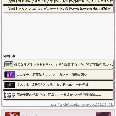
【悲報】瀬戸環奈がスタイルよすぎて一般男性が隣に並ぶとチンチクリンに見
【悲報】クリスマスにコンビニケーキ倍の値段www 毎年売れ残りの理由がこれw
関連記事
強力なマグネットおもちゃ、子供が誤飲するとヤバすぎて販売禁止へ…
ココイチ、新商品「 ナナシ 」カレー 値段が凄い
【スマホ】Z世代がハマる「古いiPhone」一体何故
廃止予定の学校での「FAX」、一番多かった使用理由は……
https://talk.jp/boards/newsplus/1696139421/