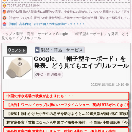
765471651721971844
療養介助職員が入院患者に威圧的な言葉、夕食時にお茶が出ていないと指摘されると「言う人
【今はやってない】審判への性接待疑惑…大韓サッカー協会が声明「現在は一切発生してい
【朗報】高市内閣、在日外国人の生活保護にメス！！！！
トップ
>
製品・商品・サービス
>
Google、「帽子型キーボード」を発表。どう
見てもエイプリルフール
0
製品・商品・サービス
コメント
Google、「帽子型キーボード」を
発表。どう見てもエイプリルフール
PC・周辺機器
2023年
10月01日
19:10:49
中国の海水浴場の映像があまりにも・・・
【批判】ワールドカップ決勝のハーフタイムショー、英紙｢BTSが出てきて悪
【愛知】溺れかけた小学生の息子を助けようと…40歳父親が溺れ死亡 家族3
林官房長官「首相になったら中国ブイ撤去を検討」⇒ 自民･小野田紀美「今、
海外投資家の中国株売り止まらず、総額1.4兆円に 優良株さえ売却