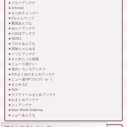
ブルーアンテナ
2chnavi
まとめチェッカー
2ちゃんマップ
憂国あんてな
ねらーアンテナ
だめぽアンテナ
NEW2
ワロタあんてな
我無ちゃんねる
トリビアンテナ
まとめたった速報
ニュース星3つ！
海外いろいろアンテナ
2chまとめのまとめアンテナ
ニュー速VIPブログ(`･ω･´)
まとめるZ
Talk
ラブラドールまとめアンテナ
おまとめアンテナ
ぷぅアンテナ
New World Antenna
ふぉーあんてな