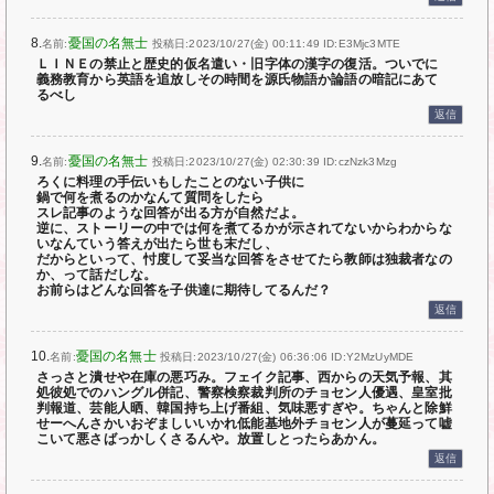
8.
憂国の名無士
名前:
投稿日:2023/10/27(金) 00:11:49
ID:E3Mjc3MTE
ＬＩＮＥの禁止と歴史的仮名遣い・旧字体の漢字の復活。ついでに
義務教育から英語を追放しその時間を源氏物語か論語の暗記にあて
るべし
返信
9.
憂国の名無士
名前:
投稿日:2023/10/27(金) 02:30:39
ID:czNzk3Mzg
ろくに料理の手伝いもしたことのない子供に
鍋で何を煮るのかなんて質問をしたら
スレ記事のような回答が出る方が自然だよ。
逆に、ストーリーの中では何を煮てるかが示されてないからわからな
いなんていう答えが出たら世も末だし、
だからといって、忖度して妥当な回答をさせてたら教師は独裁者なの
か、って話だしな。
お前らはどんな回答を子供達に期待してるんだ？
返信
10.
憂国の名無士
名前:
投稿日:2023/10/27(金) 06:36:06
ID:Y2MzUyMDE
さっさと潰せや在庫の悪巧み。フェイク記事、西からの天気予報、其
処彼処でのハングル併記、警察検察裁判所のチョセン人優遇、皇室批
判報道、芸能人晒、韓国持ち上げ番組、気味悪すぎや。ちゃんと除鮮
せーへんさかいおぞましいいかれ低能基地外チョセン人が蔓延って嘘
こいて悪さばっかしくさるんや。放置しとったらあかん。
返信