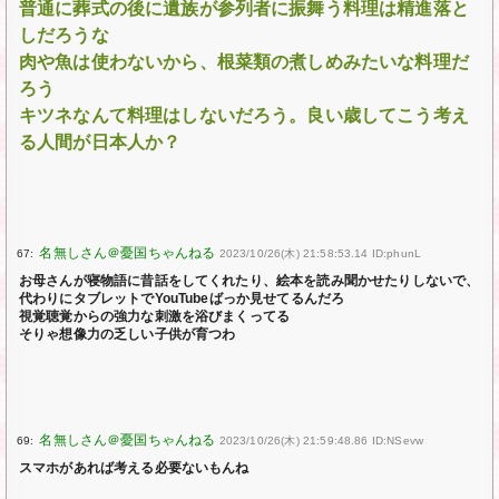
普通に葬式の後に遺族が参列者に振舞う料理は精進落と
しだろうな
肉や魚は使わないから、根菜類の煮しめみたいな料理だ
ろう
キツネなんて料理はしないだろう。良い歳してこう考え
る人間が日本人か？
67:
2023/10/26(木) 21:58:53.14 ID:phunL
お母さんが寝物語に昔話をしてくれたり、絵本を読み聞かせたりしないで、
代わりにタブレットでYouTubeばっか見せてるんだろ
視覚聴覚からの強力な刺激を浴びまくってる
そりゃ想像力の乏しい子供が育つわ
69:
2023/10/26(木) 21:59:48.86 ID:NSevw
スマホがあれば考える必要ないもんね