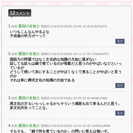
12
コメント
1.
憂国の名無士
名前:
投稿日:2023/10/26(木) 23:08:12
ID:E4NTIwOTc
いつもこんなんやるよな
子供達の学力ガーって
返信
2.
憂国の名無士
名前:
投稿日:2023/10/26(木) 23:11:17
ID:Y1Mzk5MTU
国語力の問題ではなく文化的な知識の欠如に過ぎない
話してる奴らは鍋で煮ているのが母親だと思うのがやばいなどといっ
ているが
どうして焼いて灰にすることがやばくなくて煮ることがやばいと言う
のか
それは単に葬式文化の知識の欠如である
返信
3.
憂国の名無士
名前:
投稿日:2023/10/26(木) 23:35:34
ID:MxNjYzNDk
異文化の方もいらっしゃるからそういう感想も出て来るんだと思う。
多文化共生ってことな。
返信
4.
憂国の名無士
名前:
投稿日:2023/10/26(木) 23:41:44
ID:YwODUyNDM
そもそも、「鍋で何を煮ているのか」の問いに答えは無いぞ。