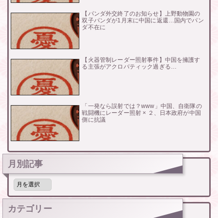
【パンダ外交終了のお知らせ】上野動物園の
双子パンダが1月末に中国に返還…国内でパン
ダ不在に
【火器管制レーダー照射事件】中国を擁護す
る主張がアクロバティック過ぎる…
「一発なら誤射では？www」中国、自衛隊の
戦闘機にレーダー照射 × ２、日本政府が中国
側に抗議
月別記事
月
別
記
事
カテゴリー