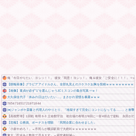
俺「今日やりたい、ヨシッ！！」 彼女「同意！ヨシッ！」 俺＆彼女「ご安全に！！！」⇒ｗ
【朗報画像】グラビアアイドルさん、全部丸見えのスケスケお胸を投稿ｗｗｗｗｗｗｗｗｗ
【画像】童貞が必ず”1”を選んじゃうJCミスコンの集合写真⇒ｗ！
大久保佳代子「休みの日はだいたい…」まさかの習慣を暴露ｗｗｗ
765471651721971844
|●|ジャンポケ斎藤と代理人のやりとり、「地獄すぎて完全にコントになってる……」と衝撃
【高校野球】1回戦 有明 6-3 立命館宇治 初出場の有明が9回に一挙4得点で逆転 永田が2
【悲報】公務員、ボーナスを増額 「民間企業に合わせました」
「小泉やめろ！」→市民らが横浜駅前で大絶叫ｗｗｗｗｗｗｗｗ
東大「貯金あと数年で尽きます」→研究者削減へ…