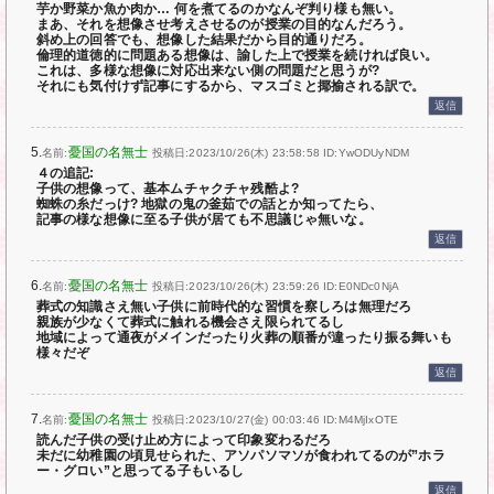
芋か野菜か魚か肉か… 何を煮てるのかなんぞ判り様も無い。
まあ、それを想像させ考えさせるのが授業の目的なんだろう。
斜め上の回答でも、想像した結果だから目的通りだろ。
倫理的道徳的に問題ある想像は、諭した上で授業を続ければ良い。
これは、多様な想像に対応出来ない側の問題だと思うが?
それにも気付けず記事にするから、マスゴミと揶揄される訳で。
返信
5.
憂国の名無士
名前:
投稿日:2023/10/26(木) 23:58:58
ID:YwODUyNDM
４の追記:
子供の想像って、基本ムチャクチャ残酷よ?
蜘蛛の糸だっけ? 地獄の鬼の釜茹での話とか知ってたら、
記事の様な想像に至る子供が居ても不思議じゃ無いな。
返信
6.
憂国の名無士
名前:
投稿日:2023/10/26(木) 23:59:26
ID:E0NDc0NjA
葬式の知識さえ無い子供に前時代的な習慣を察しろは無理だろ
親族が少なくて葬式に触れる機会さえ限られてるし
地域によって通夜がメインだったり火葬の順番が違ったり振る舞いも
様々だぞ
返信
7.
憂国の名無士
名前:
投稿日:2023/10/27(金) 00:03:46
ID:M4MjIxOTE
読んだ子供の受け止め方によって印象変わるだろ
未だに幼稚園の頃見せられた、アソパソマソが食われてるのが”ホラ
ー・グロい”と思ってる子もいるし
返信