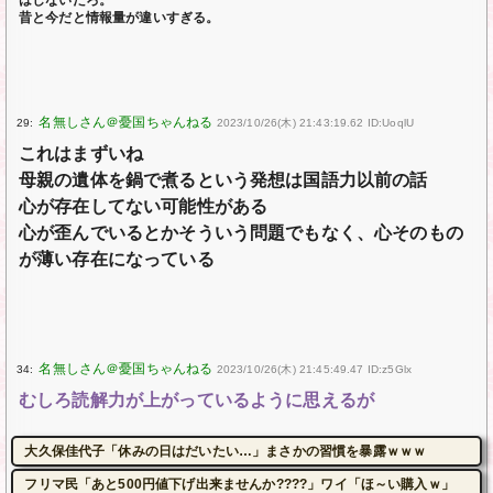
はしないだろ。
昔と今だと情報量が違いすぎる。
29:
2023/10/26(木) 21:43:19.62 ID:UoqlU
これはまずいね
母親の遺体を鍋で煮るという発想は国語力以前の話
心が存在してない可能性がある
心が歪んでいるとかそういう問題でもなく、心そのもの
が薄い存在になっている
34:
2023/10/26(木) 21:45:49.47 ID:z5Glx
むしろ読解力が上がっているように思えるが
大久保佳代子「休みの日はだいたい…」まさかの習慣を暴露ｗｗｗ
フリマ民「あと500円値下げ出来ませんか????」ワイ「ほ～い購入ｗ」