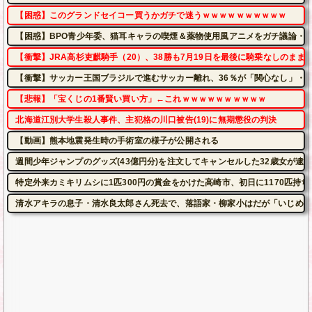
【困惑】このグランドセイコー買うかガチで迷うｗｗｗｗｗｗｗｗｗｗ
【困惑】BPO青少年委、猫耳キャラの喫煙＆薬物使用風アニメをガチ議論・
【衝撃】JRA高杉吏麒騎手（20）、38勝も7月19日を最後に騎乗なしのま
【衝撃】サッカー王国ブラジルで進むサッカー離れ、36％が「関心なし」・
【悲報】「宝くじの1番賢い買い方」←これｗｗｗｗｗｗｗｗｗｗ
北海道江別大学生殺人事件、主犯格の川口被告(19)に無期懲役の判決
【動画】熊本地震発生時の手術室の様子が公開される
週間少年ジャンプのグッズ(43億円分)を注文してキャンセルした32歳女が逮
特定外来カミキリムシに1匹300円の賞金をかけた高崎市、初日に1170匹持
清水アキラの息子・清水良太郎さん死去で、落語家・柳家小はだが「いじめ」