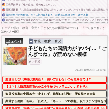
広島県知事ら「核抑止論、根本的におかしい」
元区議団長 「共産党は義援金を被災地に持ってはいく。が、持って行った先で党の活動のた
韓国と台湾の輸出額、ともに初の日本超え AI特需の恩恵で差 26年上期
嫁の銀行口座が突如凍結されて三菱UFJ銀行に問い合わせ、「説明できない」と言われて警
トップ
>
学校・教育・育児
>
子どもたちの国語力がヤバイ…「ごんぎつね」が
読めない模様
12
学校・教育・育児
コメント
子どもたちの国語力がヤバイ…「ご
んぎつね」が読めない模様
小学校
2023年
10月26日
23:10:06
財源言わない減税は無責任！→使い方言わないのも無責任では？
【は？】大阪府泉南市の公立小学校でイスラムのいい所を学ぶ
海外投資家の中国株売り止まらず、総額1.4兆円に 優良株さえ売却
共通する要因「若年」「低収入」「ネット・SNS情報」反ワクチン情報を信じ
林官房長官「首相になったら中国ブイ撤去を検討」⇒ 自民･小野田紀美「今、