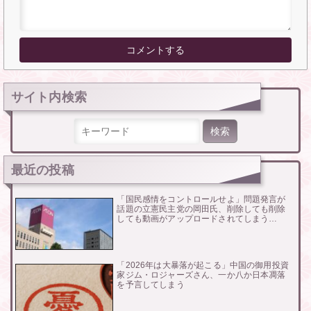
サイト内検索
検索:
最近の投稿
「国民感情をコントロールせよ」問題発言が
話題の立憲民主党の岡田氏、削除しても削除
しても動画がアップロードされてしまう…
「2026年は大暴落が起こる」中国の御用投資
家ジム・ロジャーズさん、一か八か日本凋落
を予言してしまう