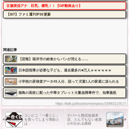
古旗笑佳アナ 巨乳、横乳！！【GIF動画あり】
【8/7】ファミ通TOP30更新
関連記事
【悲報】福井市の給食からパンが消える……
日本語指導が必要な子ども、過去最多の■万人ｗｗｗｗｗｗ
小学校の尿検査データ49人分、誤って児童1人の家庭に送られる
徳島の高校に配った中華タブレット大量故障事件で、知事激怒
https://talk.jp/boards/newsplus/1698322917/
コンビニ「一番くじ」
デパート西武池袋本
を買ってしまう理由と
店、とんでもない改装
は
が行われる模様