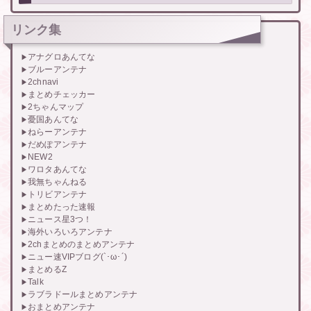
リンク集
アナグロあんてな
ブルーアンテナ
2chnavi
まとめチェッカー
2ちゃんマップ
憂国あんてな
ねらーアンテナ
だめぽアンテナ
NEW2
ワロタあんてな
我無ちゃんねる
トリビアンテナ
まとめたった速報
ニュース星3つ！
海外いろいろアンテナ
2chまとめのまとめアンテナ
ニュー速VIPブログ(`･ω･´)
まとめるZ
Talk
ラブラドールまとめアンテナ
おまとめアンテナ