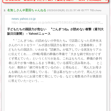
1:
2023/10/26(木) 21:21:57.49 ID:??? TID:choru
news.yahoo.co.jp
https://news.yahoo.co.jp/articles/d75536161a5f8abd110e87d82fd9
cbb1ec952772
子どもたちの国語力が危ない 〝ごんぎつね〟が読めない衝撃（週刊大
阪日日新聞） – Yahoo!ニュース
〝「ごんぎつね」の読めない小学生たち〟で話題になった石井光太
さんのベストセラー「ルポ誰が国語力を殺すのか」（文藝春秋）。子
どもたちの国語力、いわゆる〝読解力〟が低下している状況をリアル
に伝えてくれ……(中略)母親の葬儀の準備で「大きな鍋で何かがぐず
ぐず煮えていた」というくだりがある。これはもちろん、葬儀の参列
者に兵十が食べ物をふるまう準備している描写と読み取れる。 とこ
ろが、教師が「鍋で何を煮ているのか」と尋ねると、「死んだお母さ
んを鍋に入れて消毒している」「昔は墓がなかったので、死んだ人を
燃やす代わりにお湯で煮て骨にしている」などと複数名の子が真面目
に答えていた─という。