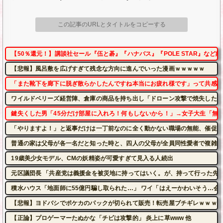
この記事のURLとタイトルをコピーする
【50％還元！】講談社セール『伍と碁』『ハナバス』『POLE STAR』など約1
【悲報】風呂敷を広げすぎて残念な方向に進んでいった漫画ｗｗｗｗｗ
「また靴下を廊下に脱ぎ散らかしたんですね本当にお疲れ様です」って共感し
ワイルドベリーズ経営陣、倉庫の商品を持ち出し「ドローン攻撃で焼失した」
鍵失くした男「45分だけ部屋に入れろ！何もしないから！」→女子大生「無
「やりますよ！」と返事だけは一丁前なのに全く動かない職場の無能、催促し
普通の家は父母が各一名だと知った時と、四人の父母が全員同性愛者で複雑な
19歳美少女モデル、CMの妖精姿が可愛すぎて見入る人続出
元区議団長 「共産党は義援金を被災地に持ってはいく。が、持って行った先で
積水ハウス「地面師に55億円騙し取られた…」 ワイ「はえーかわいそう…会
【悲報】ヨドバシでポケカのパックが切られて販売！転売屋ブチギレｗｗｗｗ
【正論】プロゲーマーたぬかな「チビは攻撃的」 炎上に草www 他