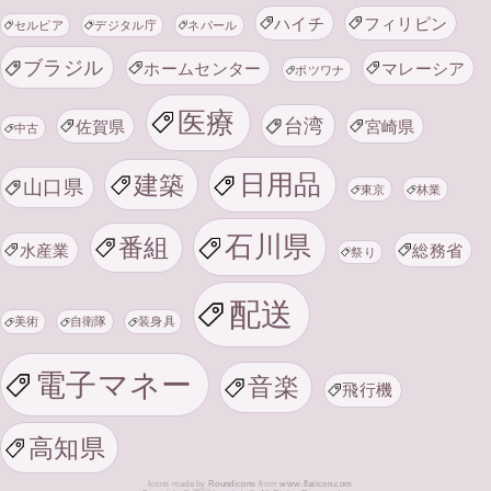
ハイチ
フィリピン
セルビア
デジタル庁
ネパール
ブラジル
ホームセンター
マレーシア
ボツワナ
医療
台湾
佐賀県
宮崎県
中古
日用品
建築
山口県
東京
林業
石川県
番組
水産業
総務省
祭り
配送
美術
自衛隊
装身具
電子マネー
音楽
飛行機
高知県
Icons made by
Roundicons
from
www.flaticon.com