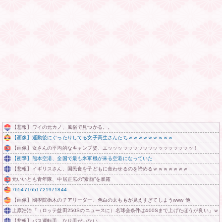
【悲報】ワイの元カノ、風俗で見つかる。。
【画像】運動後にぐったりしてる女子高生さんたちｗｗｗｗｗｗｗｗｗ
【画像】女さんの平均的なキャンプ姿、エッッッッッッッッッッッッッッッッッ！
【衝撃】熊本空港、全国で最も米軍機が来る空港になっていた
【悲報】イギリスさん、国民食を子どもに食わせるのを諦めるｗｗｗｗｗｗｗ
元いいとも青年隊、中居正広の”素顔”を暴露
765471651721971844
【画像】國學院栃木のチアリーダー、色白の太ももが見えすぎてしまうwww 他
上原浩治「（ロッテ益田250Sのニュースに）名球会条件は400Sまで上げたほうが良い」ｗ
【悲報】バス運転手、なり手がいない