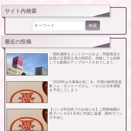
サイト内検索
検索:
最近の投稿
「国民感情をコントロールせよ」問題発言が
話題の立憲民主党の岡田氏、削除しても削除
しても動画がアップロードされてしまう…
「2026年は大暴落が起こる」中国の御用投資
家ジム・ロジャーズさん、一か八か日本凋落
を予言してしまう
【パンダ外交終了のお知らせ】上野動物園の
双子パンダが1月末に中国に返還…国内でパン
ダ不在に