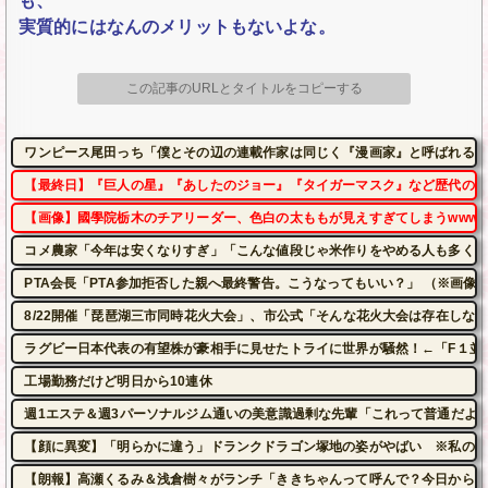
も、
実質的にはなんのメリットもないよな。
この記事のURLとタイトルをコピーする
ワンピース尾田っち「僕とその辺の連載作家は同じく『漫画家』と呼ばれるけ
【最終日】『巨人の星』『あしたのジョー』『タイガーマスク』など歴代の有名
【画像】國學院栃木のチアリーダー、色白の太ももが見えすぎてしまうwww 
コメ農家「今年は安くなりすぎ」「こんな値段じゃ米作りをやめる人も多くな
PTA会長「PTA参加拒否した親へ最終警告。こうなってもいい？」 （※画像あ
8/22開催「琵琶湖三市同時花火大会」、市公式「そんな花火大会は存在しない」
ラグビー日本代表の有望株が豪相手に見せたトライに世界が騒然！←「F１並
工場勤務だけど明日から10連休
週1エステ＆週3パーソナルジム通いの美意識過剰な先輩「これって普通だよ
【顔に異変】「明らかに違う」ドランクドラゴン塚地の姿がやばい ※私の本
【朗報】高瀬くるみ＆浅倉樹々がランチ「ききちゃんって呼んで？今日から友