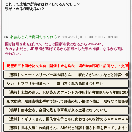
これって土地の所有者はおｋしてるんでしょ？
県が止める権限あるの？
36:
2023/04/22(土) 00:06:33.92 ID:Lzm8YIrG0
国が許可を出せばいい。ならば国家補償になるからWin-Win。
今のままだと、JR東海が逃げてるから許可出した県の補償になるから割に
合わない。
琵琶湖三市同時花火大会、開催中止を発表 場所時刻不明・許可なし・交通整
【悲報】ショートスリーパー堀大輔さん、「寝た方がいい」などと誹謗中傷さ
シカ「ヒマワリ全部喰った」 郡山布引風の高原まつり中止
【悲報】太鼓の達人、お馴染みのフォントの使用料が年間6万から年間320万
京大病院、脳腫瘍摘出手術で誤って腫瘍の無い部位を摘出 脳幹など損傷受け
【衝撃】熊本空港、全国で最も米軍機が来る空港になっていた
【悲報】イギリスさん、国民食を子どもに食わせるのを諦めるｗｗｗｗｗｗｗ
【悲報】日本人艦これ絵師さん、AI絵だと誹謗中傷され筆を折ってしまう・