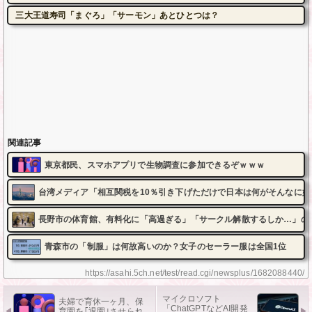
三大王道寿司「まぐろ」「サーモン」あとひとつは？
関連記事
東京都民、スマホアプリで生物調査に参加できるぞｗｗｗ
台湾メディア「相互関税を10％引き下げただけで日本は何がそんなに嬉
長野市の体育館、有料化に「高過ぎる」「サークル解散するしか…」の
青森市の「制服」は何故高いのか？女子のセーラー服は全国1位
https://asahi.5ch.net/test/read.cgi/newsplus/1682088440/
マイクロソフト
夫婦で育休一ヶ月、保
「ChatGPTなどAI開発
育園を｢退園｣させられ