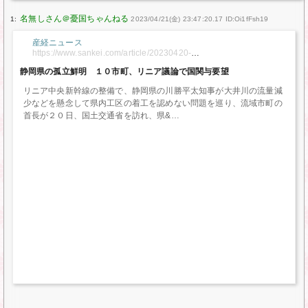
1:
2023/04/21(金) 23:47:20.17 ID:Oi1fFsh19
産経ニュース
https://www.sankei.com/article/20230420-
GREFSLE24ZJRVAF3XIO3QI6JG4/
静岡県の孤立鮮明 １０市町、リニア議論で国関与要望
リニア中央新幹線の整備で、静岡県の川勝平太知事が大井川の流量減
少などを懸念して県内工区の着工を認めない問題を巡り、流域市町の
首長が２０日、国土交通省を訪れ、県&