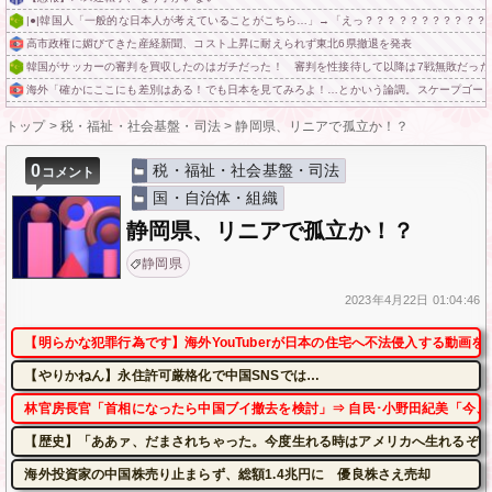
|●|韓国人「一般的な日本人が考えていることがこちら…」→「えっ？？？？？？？？？？？
高市政権に媚びてきた産経新聞、コスト上昇に耐えられず東北6県撤退を発表
韓国がサッカーの審判を買収したのはガチだった！ 審判を性接待して以降は7戦無敗だった
海外「確かにここにも差別はある！でも日本を見てみろよ！…とかいう論調。スケープゴー
トップ
>
税・福祉・社会基盤・司法
>
静岡県、リニアで孤立か！？
0
税・福祉・社会基盤・司法
コメント
国・自治体・組織
静岡県、リニアで孤立か！？
静岡県
2023年
4月22日
01:04:46
【明らかな犯罪行為です】海外YouTuberが日本の住宅へ不法侵入する動画を
【やりかねん】永住許可厳格化で中国SNSでは…
林官房長官「首相になったら中国ブイ撤去を検討」⇒ 自民･小野田紀美「今、
【歴史】「ああァ、だまされちゃった。今度生れる時はアメリカへ生れるぞ」
海外投資家の中国株売り止まらず、総額1.4兆円に 優良株さえ売却