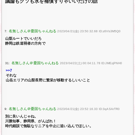
議論もクソも水を補償すりゃいいだけの話
7:
2023/04/21(金) 23:50:32.68 ID:z6Vb3M5Q0
山梨ルートでいいだろ
静岡は鉄道弱者の方向で
31:
2023/04/22(土) 00:04:11.78 ID:JMEzjPNH0
>>7
それな
山岳エリアの山梨長野に繁栄が移動するしいいこと
9:
2023/04/21(金) 23:52:16.33 ID:3qASArTR0
別に良いんじゃね。
川勝知事、静岡県、がんばれ！
時代錯誤で無駄なリニアを中止に追い込んでほしい。