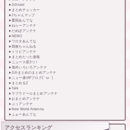
2chnavi
まとめチェッカー
2ちゃんマップ
憂国あんてな
ねらーアンテナ
だめぽアンテナ
NEW2
ワロタあんてな
我無ちゃんねる
トリビアンテナ
まとめたった速報
ニュース星3つ！
海外いろいろアンテナ
2chまとめのまとめアンテナ
ニュー速VIPブログ(`･ω･´)
まとめるZ
Talk
ラブラドールまとめアンテナ
おまとめアンテナ
ぷぅアンテナ
New World Antenna
ふぉーあんてな
アクセスランキング