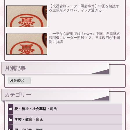
【火器管制レーダー照射事件】中国を擁護す
る主張がアクロバティック過ぎる…
「一発なら誤射では？www」中国、自衛隊の
戦闘機にレーダー照射 × ２、日本政府が中国
側に抗議
月別記事
月
別
記
事
カテゴリー
税・福祉・社会基盤・司法
学校・教育・育児