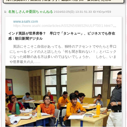
1:
2024/02/25(日) 13:31:51.33 ID:YiO/yvYE9
www.asahi.com
https://www.asahi.com/articles/ASS2N5698S2NULPT001.html?
ref=tw_asahi
インド英語が世界席巻？ 早口で「タンキュー」、ビジネスでも存在
感：朝日新聞デジタル
英語にそこそこ自信があっても、独特のアクセントでやたらと早口
にしゃべるインドの人と話したら「何も聞き取れない！」とパニック
になった経験のある方は多いのではないでしょうか。 しかし、いま
や世界最大の人…