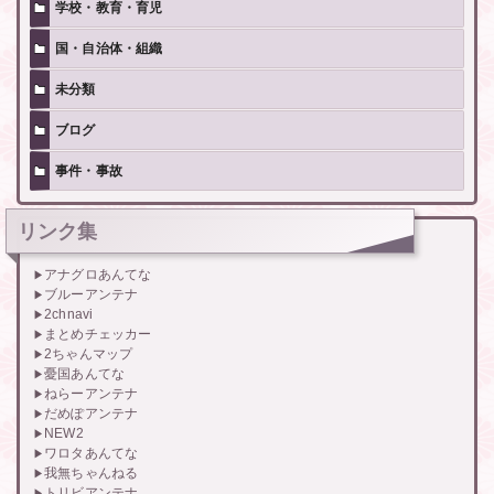
学校・教育・育児
国・自治体・組織
未分類
ブログ
事件・事故
リンク集
アナグロあんてな
ブルーアンテナ
2chnavi
まとめチェッカー
2ちゃんマップ
憂国あんてな
ねらーアンテナ
だめぽアンテナ
NEW2
ワロタあんてな
我無ちゃんねる
トリビアンテナ