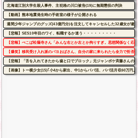
北海道江別大学生殺人事件、主犯格の川口被告(19)に無期懲役の判決
【動画】熊本地震発生時の手術室の様子が公開される
週間少年ジャンプのグッズ(43億円分)を注文してキャンセルした32歳女が逮
【悲報】SES10年目のワイ、転職するか迷う・・・・・・・・・
【悲報】ぺこぱ松蔭寺さん「みんな右とか左とか拘りすぎ。思想関係なく応援
【爆笑】移民受け入れ派のパヨおばさん、自分の家に来られたら全力で拒否る
【悲報】「舌を入れてきたから歯と口でブロック」元ジャンポケ斉藤さんの不
【画像】トー横少女(15)｢小4から家出、中1からパパ活、パパ活月収60万円。