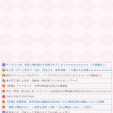
ディズニーJK、友達と脚の細さを比較されてしまうｗｗｗｗｗｗｗｗｗ （※画像あり）
女上司（27）に耳元で「ばか。役立たず。給料泥棒」って囁かれた結果ｗｗｗｗｗｗｗｗｗ
報道ステーションの女子アナ、ノーブラでテレビに出てしまうｗｗ⇒（※画像あり）
車大手工場にも女性・高齢者…軽作業ラインやスポットワーク
【朗報】ファイターズ、今季SB戦後の試合で6勝無敗
中日・阿部（控え目に言ってゴッド）の走者別の打撃成績が異次元すぎるｗｗｗｗｗｗｗｗ
765471651721971844
【悲報】首相官邸、高市首相の感動的なBGMをつけた熊本訪問の感動ムービーを投稿
「居眠り運転かな？」→何度も追突→夫婦「これは事故じゃない」と気付く…
配達員だが、日本人って意外なほどアホが多いなと思う