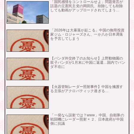
「国民感情をコントロールせよ」問題発言が
話題の立憲民主党の岡田氏、削除しても削除
しても動画がアップロードされてしまう…
「2026年は大暴落が起こる」中国の御用投資
家ジム・ロジャーズさん、一か八か日本凋落
を予言してしまう
【パンダ外交終了のお知らせ】上野動物園の
双子パンダが1月末に中国に返還…国内でパン
ダ不在に
【火器管制レーダー照射事件】中国を擁護す
る主張がアクロバティック過ぎる…
「一発なら誤射では？www」中国、自衛隊の
戦闘機にレーダー照射 × ２、日本政府が中国
側に抗議