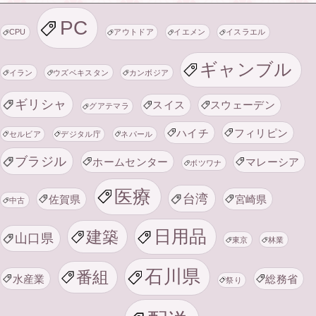
PC
CPU
アウトドア
イエメン
イスラエル
ギャンブル
イラン
ウズベキスタン
カンボジア
ギリシャ
スイス
スウェーデン
グアテマラ
ハイチ
フィリピン
セルビア
デジタル庁
ネパール
ブラジル
ホームセンター
マレーシア
ボツワナ
医療
台湾
佐賀県
宮崎県
中古
日用品
建築
山口県
東京
林業
石川県
番組
水産業
総務省
祭り