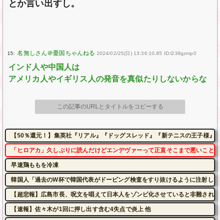
とか言い出すし。
15:
2024/02/25(日) 13:36:10.85 ID:l238gzmp0
インド人や中国人は
アメリカ人やイギリス人の発音を真似たりしないからな
この記事のURLとタイトルをコピーする
【50％還元！】集英社『リアル』『ドッグスレッド』『新テニスの王子様』など
「ヒロアカ」久しぶりに読んだけどエンデヴァーって正直そこまで悪いことし
早速鶏ももを冷凍
韓国人「過去のW杯で韓国代表がドーピング検査をすり抜けるように注射してい
【超悲報】広島市長、呪文を唱えて日本人をゾンビ化させていると非難されて
【速報】佐々木が1回に押し出す含む4失点で炎上 他