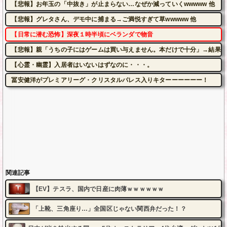
【悲報】お年玉の「中抜き」が止まらない…なぜか減っていくwwwww 他
【悲報】グレタさん、デモ中に捕まる→ご満悦すぎて草wwwww 他
【日常に潜む恐怖】深夜１時半頃にベランダで物音
【悲報】親「うちの子にはゲームは買い与えません。本だけで十分」→結果
【心霊・幽霊】入居者はいないはずなのに・・・。
冨安健洋がプレミアリーグ・クリスタルパレス入りキターーーーーー！
関連記事
【EV】テスラ、国内で日産に肉薄ｗｗｗｗｗｗ
「上靴、三角座り…」全国区じゃない関西弁だった！？