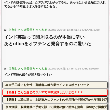
インドの投信買ったけどジワジワ上がってるな、あっちはいま金融に力入れ
てるから10年置けば大爆発するかもな。
12:
2024/02/25(日) 13:35:51.41 ID:KAN47sDn0
インド英語って聞き取るのが本当に辛い
あとoftenをオフテンと発音するのに驚いた
18:
2024/02/25(日) 13:36:42.96 ID:H0iSo0pR0
インド英語のほうが聞き取りやすい
車大手工場にも女性・高齢者…軽作業ラインやスポットワーク
【画像】こんな感じのクルマで車中泊旅したいよな？？？
【悲報】太鼓の達人、お馴染みのフォントの使用料が年間6万から年間320万
京大病院、脳腫瘍摘出手術で誤って腫瘍の無い部位を摘出 脳幹など損傷受け