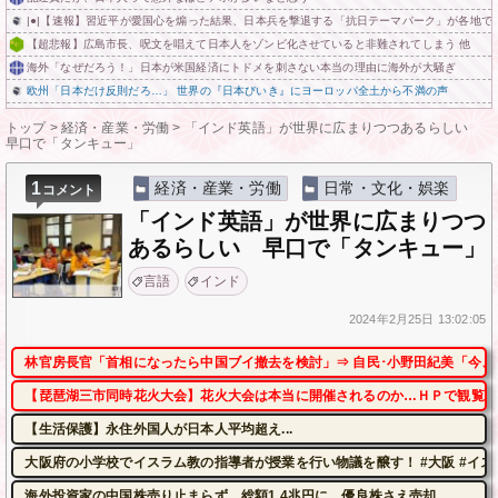
|●|【速報】習近平が愛国心を煽った結果、日本兵を撃退する「抗日テーマパーク」が各地で人
【超悲報】広島市長、呪文を唱えて日本人をゾンビ化させていると非難されてしまう 他
海外「なぜだろう！」日本が米国経済にトドメを刺さない本当の理由に海外が大騒ぎ
欧州「日本だけ反則だろ…」 世界の『日本びいき』にヨーロッパ全土から不満の声
トップ
>
経済・産業・労働
>
「インド英語」が世界に広まりつつあるらしい
早口で「タンキュー」
1
経済・産業・労働
日常・文化・娯楽
コメント
「インド英語」が世界に広まりつつ
あるらしい 早口で「タンキュー」
言語
インド
2024年
2月25日
13:02:05
林官房長官「首相になったら中国ブイ撤去を検討」⇒ 自民･小野田紀美「今、
【琵琶湖三市同時花火大会】花火大会は本当に開催されるのか…ＨＰで観覧券
【生活保護】永住外国人が日本人平均超え...
大阪府の小学校でイスラム教の指導者が授業を行い物議を醸す！ #大阪 #イス
海外投資家の中国株売り止まらず、総額1.4兆円に 優良株さえ売却