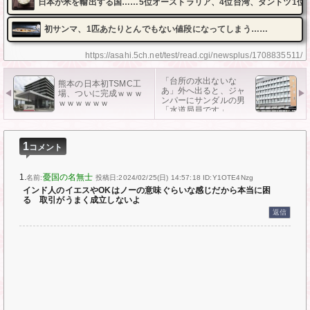
日本が米を輸出する国……5位オーストラリア、4位台湾、ダントツ1位
初サンマ、1匹あたりとんでもない値段になってしまう……
https://asahi.5ch.net/test/read.cgi/newsplus/1708835511/
「台所の水出ないな
熊本の日本初TSMC工
あ」外へ出ると、ジャ
場、ついに完成ｗｗｗ
ンパーにサンダルの男
ｗｗｗｗｗｗ
「水道局員です」
1
コメント
1.
憂国の名無士
名前:
投稿日:2024/02/25(日) 14:57:18
ID:Y1OTE4Nzg
インド人のイエスやOKはノーの意味ぐらいな感じだから本当に困
る 取引がうまく成立しないよ
返信