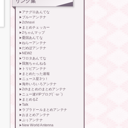
リンク集
アナグロあんてな
ブルーアンテナ
2chnavi
まとめチェッカー
2ちゃんマップ
憂国あんてな
ねらーアンテナ
だめぽアンテナ
NEW2
ワロタあんてな
我無ちゃんねる
トリビアンテナ
まとめたった速報
ニュース星3つ！
海外いろいろアンテナ
2chまとめのまとめアンテナ
ニュー速VIPブログ(`･ω･´)
まとめるZ
Talk
ラブラドールまとめアンテナ
おまとめアンテナ
ぷぅアンテナ
New World Antenna