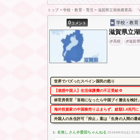
トップ
>
学校・教育・育児
>
滋賀県立湖南農業高、「gm
0
学校・教育
コメント
滋賀県立湖
高校
滋賀
世界でバズったスペイン国民の怒り
【迷惑中国人】生活保護費の不正受給💢
林官房長官「首相になったら中国ブイ撤去を検討」
海外投資家の中国株売り止まらず、総額1.4兆円
外国人の永住許可「抑止」案は「生身の人間の運
1:
2024/06/01(土) 21:01