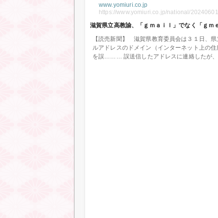
www.yomiuri.co.jp
https://www.yomiuri.co.jp/national/202406
滋賀県立高教諭、「ｇｍａｉｌ」でなく「ｇｍ
【読売新聞】 滋賀県教育委員会は３１日、県
ルアドレスのドメイン（インターネット上の住
を誤……… 誤送信したアドレスに連絡したが