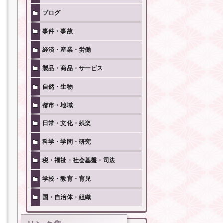
ブログ
事件・事故
経済・産業・労働
製品・商品・サービス
自然・生物
都市・地域
日常・文化・娯楽
科学・学問・研究
税・福祉・社会基盤・司法
学校・教育・育児
国・自治体・組織