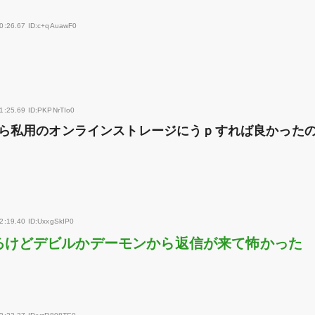
10:26.67 ID:c+qAuawF0
1:25.69 ID:PKPNrTIo0
ら私用のオンラインストレージにうｐすれば良かった
2:19.40 ID:UxxgSkIP0
るけどデビルかデーモンから返信が来て怖かった