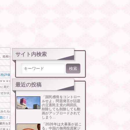
サイト内検索
、箱根そば、しぶそば、梅もと、いろり庵
検索:
想|評価|評判】
ｗｗｗｗｗ
最近の投稿
中に死亡
なぜか火災、全焼
「国民感情をコントロー
ルせよ」問題発言が話題
の立憲民主党の岡田氏、
削除しても削除しても動
てみたものの使い道が分からない外国人が続出
画がアップロードされて
しまう…
題に！」→「青春のワンシーンみたい‥」
判を買収していたことが発覚…（ﾌﾞﾙﾌﾞﾙ」＝韓国の反応
「2026年は大暴落が起こ
る」中国の御用投資家ジ
て羨ましくて仕方がないんだそうです」