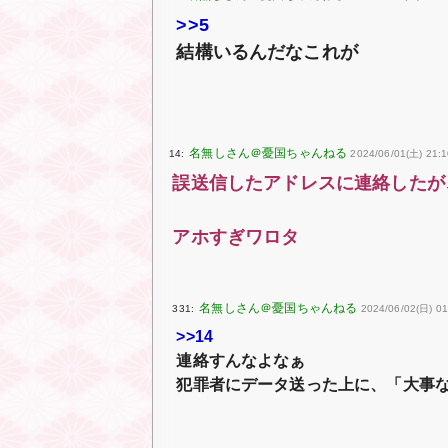
>>5
結構いるんだなこれが
14:
2024/06/01(土) 21:1
誤送信したアドレスに連絡したが
アホすぎワロタ
331:
2024/06/02(日) 01
>>14
連絡すんなよなぁ
犯罪者にデータ送った上に、「大事