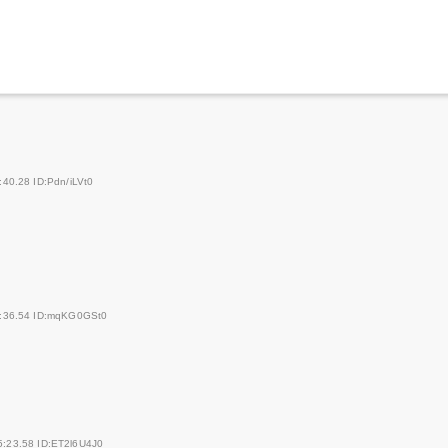
:40.28 ID:Pdn/iLVt0
4:36.54 ID:mqKG0GSt0
5:23.58 ID:ET2l6U4J0