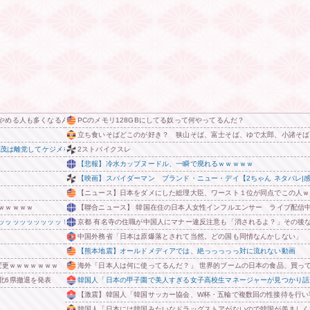
やめる人も多くなるんじゃないかな?」 他
PCのメモリ128GBにしてる奴って何やってるんだ？
立ち食いそばどこのが好き？ 狭山そば、富士そば、ゆで太郎、小諸そば
野茂は離党してケジメをつけろ」
2ストバイクスレ
【悲報】冷水カップヌードル、一瞬で廃れるｗｗｗｗｗ
【映画】スパイダーマン ブランド・ニュー・デイ【2ちゃん ネタバレ|感
【ニュース】日本をダメにした総理大臣、ワースト１位が同点でこの人ｗ
ｗｗｗｗｗ
【聯合ニュース】 韓国在住の日本人女性インフルエンサー ライブ配信
ッッッッッッッッッ！
京都 有名寺の住職が中国人にマナー違反注意も「消されるよ？」その後
中国外務省「日本は原爆落とされて当然。どの国も同情なんかしない」
【熊本地震】オールドメディアでは、絶っっっっっ対に流れない動画
変更ｗｗｗｗｗｗｗ
海外「日本人は何に使ってるんだ？」 世界的ブームの日本の食品、買っ
北6県撤退を発表
韓国人「日本の甲子園で美人すぎる女子高校生マネージャーが見つかり話
【激震】韓国人「韓国サッカー協会、W杯・五輪で複数回の性接待を行い審
韓国人「日本には韓国みたいなドラッグストアがないので韓国が羨ましく