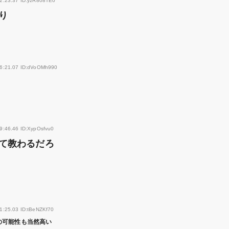
12:23.37 ID:yzR808TE0
り
16:21.07 ID:dVoOMh990
9:46.46 ID:XypOsfvu0
て教わるだろ
1:25.03 ID:tBeNZKf70
の可能性も当然高い