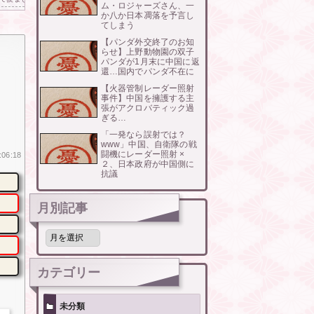
ム・ロジャーズさん、一
か八か日本凋落を予言し
てしまう
【パンダ外交終了のお知
らせ】上野動物園の双子
パンダが1月末に中国に返
還…国内でパンダ不在に
【火器管制レーダー照射
事件】中国を擁護する主
張がアクロバティック過
ぎる…
「一発なら誤射では？
www」中国、自衛隊の戦
闘機にレーダー照射 ×
:06:18
２、日本政府が中国側に
抗議
月別記事
月
別
記
事
カテゴリー
未分類