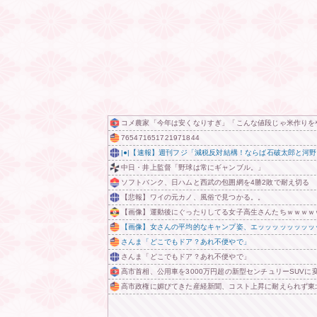
コメ農家「今年は安くなりすぎ」「こんな値段じゃ米作りを
765471651721971844
|●|【速報】週刊フジ「減税反対結構！ならば石破太郎と河
中日・井上監督「野球は常にギャンブル。」
ソフトバンク、日ハムと西武の包囲網を4勝2敗で耐え切る
【悲報】ワイの元カノ、風俗で見つかる。。
【画像】運動後にぐったりしてる女子高生さんたちｗｗｗｗ
【画像】女さんの平均的なキャンプ姿、エッッッッッッッッ
さんま「どこでもドア？あれ不便やで」
さんま「どこでもドア？あれ不便やで」
高市首相、公用車を3000万円超の新型センチュリーSUVに
高市政権に媚びてきた産経新聞、コスト上昇に耐えられず東