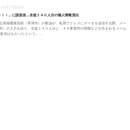
01-OYT1T50016/
ｅｉｌ」に誤送信…生徒１４０人分の個人情報流出
立湖南農業高校（草津市）の教諭が、私用アドレスにデータを送信する際、メー
所）の入力を誤り、生徒１４０人分と、４９事業所の情報などが含まれるメール
、返信はなかったという。