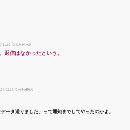
0:11.69 ID:41Mz/4Hc0
、返信はなかったという。
:54:02.05 ID:+vTddPjU0
なデータ送りました」って通知までしてやったのかよ。