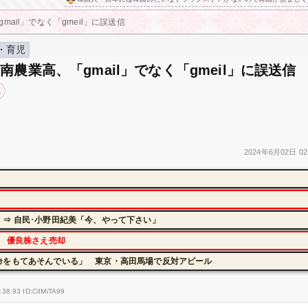
ail」でなく「gmeil」に誤送信
・育児
南農業高、「gmail」でなく「gmeil」に誤送信
県
2024年
6月02日
02
⇒ 自民･小野田紀美「今、やって下さい」
に 優良株さえ売却
命をもてあそんでいる」 東京・高田馬場で反対アピール
:38.93 ID:CiIMiTA99