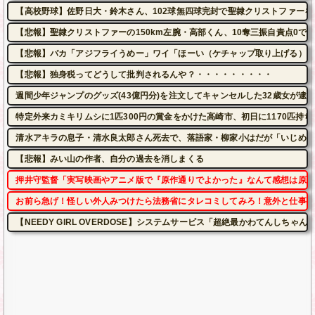
【高校野球】佐野日大・鈴木さん、102球無四球完封で聖隷クリストファーを
【悲報】聖隷クリストファーの150km左腕・高部くん、10奪三振自責点0で
【悲報】バカ「アジフライうめー」ワイ「ほーい（ケチャップ取り上げる）」
【悲報】独身税ってどうして批判されるんや？・・・・・・・・・
週間少年ジャンプのグッズ(43億円分)を注文してキャンセルした32歳女が逮
特定外来カミキリムシに1匹300円の賞金をかけた高崎市、初日に1170匹持
清水アキラの息子・清水良太郎さん死去で、落語家・柳家小はだが「いじめ」
【悲報】みい山の作者、自分の過去を消しまくる
押井守監督「実写映画やアニメ版で『原作通りでよかった』なんて感想は原作
お前ら急げ！怪しい外人みつけたら法務省にタレコミしてみろ！意外と仕事す
【NEEDY GIRL OVERDOSE】システムサービス「超絶最かわてんしち