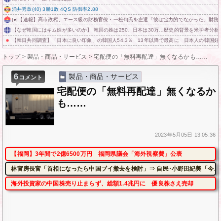
涌井秀章(40) 3勝1敗 4QS 防御率2.88
|●|【速報】高市政権、エース級の財務官僚・一松旬氏を左遷「彼は協力的でなかった」財務
【なぜ韓国にはキム姓が多いのか】 韓国の姓は250、日本は30万…歴史的背景を米学者分
【韓日共同調査】「日本に良い印象」の韓国人54.3％ 13年以降で最高に 日本人の韓国好感
トップ
>
製品・商品・サービス
>
宅配便の「無料再配達」無くなるかも……
6
製品・商品・サービス
コメント
宅配便の「無料再配達」無くなるか
も……
2023年
5月05日
13:05:36
【福岡】3年間で2億6500万円 福岡県議会「海外視察費」公表
林官房長官「首相になったら中国ブイ撤去を検討」⇒ 自民･小野田紀美「今、
海外投資家の中国株売り止まらず、総額1.4兆円に 優良株さえ売却