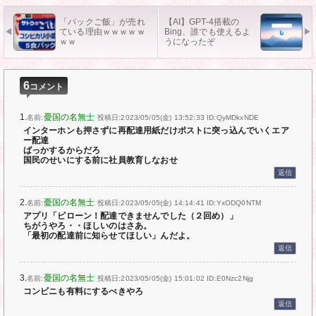
「パックご飯」が売れ
【AI】GPT-4搭載の
ている理由ｗｗｗｗｗ
Bing、誰でも使えるよ
ｗｗ
うになったぞ
6
コメント
1.
憂国の名無士
名前:
投稿日:2023/05/05(金) 13:52:33
ID:QyMDkxNDE
インターホンも押さずに再配達用紙だけポストに突っ込んでいくエア
ー配達
ばっかするからだろ
国民のせいにする前に社員教育しなおせ
返信
2.
憂国の名無士
名前:
投稿日:2023/05/05(金) 14:14:41
ID:YxODQ0NTM
アプリ「ピローン！配達できませんでした（２回め）」
ちがうやろ・・ほしいのはさあ。
「最初の配達前に知らせてほしい」んだよ。
返信
3.
憂国の名無士
名前:
投稿日:2023/05/05(金) 15:01:02
ID:E0Nzc2Njg
コンビニも有料にするべきやろ
返信