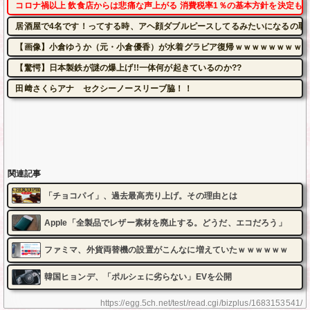
コロナ禍以上 飲食店からは悲痛な声上がる 消費税率1％の基本方針を決定も…
居酒屋で4名です！ってする時、アヘ顔ダブルピースしてるみたいになるの恥
【画像】小倉ゆうか（元・小倉優香）が水着グラビア復帰ｗｗｗｗｗｗｗｗｗ
【驚愕】日本製鉄が謎の爆上げ!!一体何が起きているのか??
田﨑さくらアナ セクシーノースリーブ脇！！
関連記事
「チョコパイ」、過去最高売り上げ。その理由とは
Apple「全製品でレザー素材を廃止する。どうだ、エコだろう」
ファミマ、外貨両替機の設置がこんなに増えていたｗｗｗｗｗｗ
韓国ヒョンデ、「ポルシェに劣らない」EVを公開
https://egg.5ch.net/test/read.cgi/bizplus/1683153541/