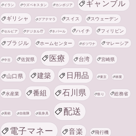
ギャンブル
イラン
ウズベキスタン
カンボジア
ギリシャ
スイス
スウェーデン
グアテマラ
ハイチ
フィリピン
セルビア
デジタル庁
ネパール
ブラジル
ホームセンター
マレーシア
ボツワナ
医療
台湾
佐賀県
宮崎県
中古
日用品
建築
山口県
東京
林業
石川県
番組
水産業
総務省
祭り
配送
美術
自衛隊
装身具
電子マネー
音楽
飛行機