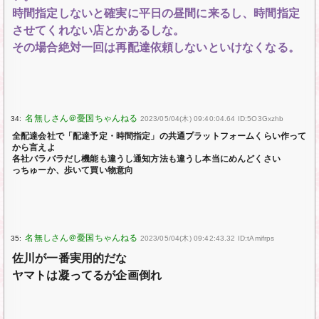
時間指定しないと確実に平日の昼間に来るし、時間指定
させてくれない店とかあるしな。
その場合絶対一回は再配達依頼しないといけなくなる。
34:
2023/05/04(木) 09:40:04.64 ID:5O3Gxzhb
全配達会社で「配達予定・時間指定」の共通プラットフォームくらい作って
から言えよ
各社バラバラだし機能も違うし通知方法も違うし本当にめんどくさい
っちゅーか、歩いて買い物意向
35:
2023/05/04(木) 09:42:43.32 ID:tAmifrps
佐川が一番実用的だな
ヤマトは凝ってるが企画倒れ