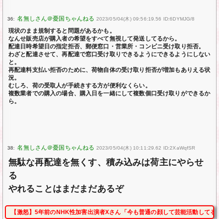
36:
2023/05/04(木) 09:56:19.56 ID:6DYMJG/8
現状のまま規制すると問題があるかも。
なんせ販売店が購入者の希望をすべて無視して発送してるから。
配達日時希望日の指定拒否、郵便窓口・営業所・コンビニ受け取り拒否。
わざと配達させて、再配達で窓口受け取りできるようにできるようにしない
と。
再配達料支払い拒否のために、荷物自体の受け取り拒否が増加もありえる状
況。
むしろ、荷の受取人が手続きする方が便利なくらい。
複数業者での購入の場合、購入日を一緒にして複数個口受け取りができるか
ら。
38:
2023/05/04(木) 10:11:29.62 ID:2XaWqfSR
無駄な再配達を無くす、積み込みは荷主にやらせ
る
やれることはまだまだあるぞ
【激怒】5年前のNHK性加害出演者Xさん「今も普通の顔して芸能活動してる