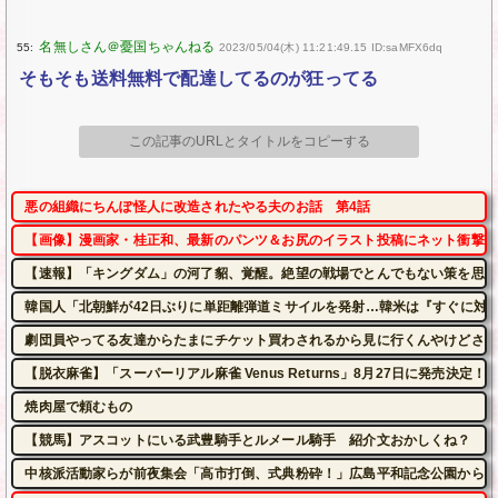
55:
2023/05/04(木) 11:21:49.15 ID:saMFX6dq
そもそも送料無料で配達してるのが狂ってる
この記事のURLとタイトルをコピーする
悪の組織にちんぽ怪人に改造されたやる夫のお話 第4話
【画像】漫画家・桂正和、最新のパンツ＆お尻のイラスト投稿にネット衝撃「
【速報】「キングダム」の河了貂、覚醒。絶望の戦場でとんでもない策を思い
韓国人「北朝鮮が42日ぶりに単距離弾道ミサイルを発射…韓米は『すぐに対
劇団員やってる友達からたまにチケット買わされるから見に行くんやけどさ・
【脱衣麻雀】「スーパーリアル麻雀 Venus Returns」8月27日に発売決定！
焼肉屋で頼むもの
【競馬】アスコットにいる武豊騎手とルメール騎手 紹介文おかしくね？
中核派活動家らが前夜集会「高市打倒、式典粉砕！」広島平和記念公園から隊