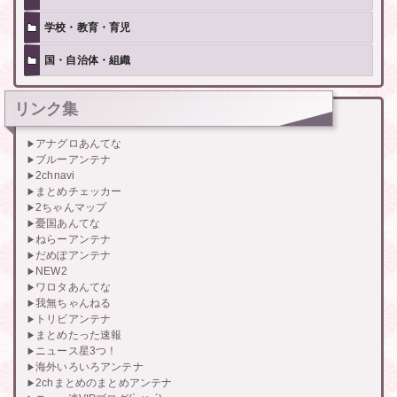
学校・教育・育児
国・自治体・組織
リンク集
アナグロあんてな
ブルーアンテナ
2chnavi
まとめチェッカー
2ちゃんマップ
憂国あんてな
ねらーアンテナ
だめぽアンテナ
NEW2
ワロタあんてな
我無ちゃんねる
トリビアンテナ
まとめたった速報
ニュース星3つ！
海外いろいろアンテナ
2chまとめのまとめアンテナ