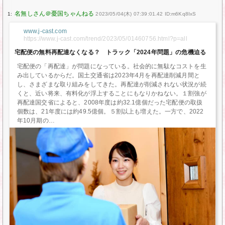
1:
2023/05/04(木) 07:39:01.42 ID:m6Kq8IxS
www.j-cast.com
https://www.j-cast.com/trend/2023/05/01460756.html?p=all
宅配便の無料再配達なくなる？ トラック「2024年問題」の危機迫る
宅配便の「再配達」が問題になっている。社会的に無駄なコストを生
み出しているからだ。国土交通省は2023年4月を再配達削減月間と
し、さまざまな取り組みをしてきた。再配達が削減されない状況が続
くと、近い将来、有料化が浮上することにもなりかねない。１割強が
再配達国交省によると、2008年度は約32.1億個だった宅配便の取扱
個数は、21年度には約49.5億個。５割以上も増えた。一方で、2022
年10月期の