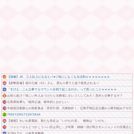
【画像】JK、三人以上になるとパ●ツ気にしなくなる法則ｗｗｗｗｗｗｗｗ
【衝撃画像】相川七瀬（51）さん、変わり果てた姿で発見される⇒
「すげえ…こんな事でもマウント合戦て起こるのか」って思ったことｗｗｗｗｗ
お前ら急げ！怪しい外人みつけたら法務省にタレコミしてみろ！意外と仕事するぞ？
広島県知事ら「核抑止論、根本的におかしい」
中核派活動家らが前夜集会「高市打倒、式典粉砕！」広島平和記念公園から隊列組みデモ行進
765471651721971844
【速報】れいわ新選組、新たな党名は「いのちの党」 略称は「いのち」
「ジャニーさんとつかこうへい氏は同じ」少年隊・錦織一清が明かすレジェンドの共通点と
元TBSアナ 山本里奈離婚