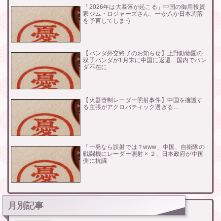
「2026年は大暴落が起こる」中国の御用投資
家ジム・ロジャーズさん、一か八か日本凋落
を予言してしまう
【パンダ外交終了のお知らせ】上野動物園の
双子パンダが1月末に中国に返還…国内でパン
ダ不在に
【火器管制レーダー照射事件】中国を擁護す
る主張がアクロバティック過ぎる…
「一発なら誤射では？www」中国、自衛隊の
戦闘機にレーダー照射 × ２、日本政府が中国
側に抗議
月別記事
月