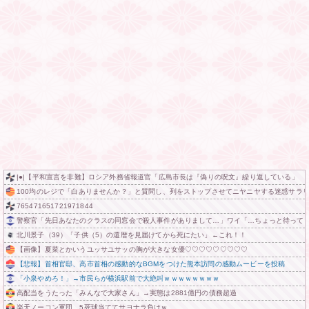
|●|【平和宣言を非難】ロシア外務省報道官「広島市長は『偽りの呪文』繰り返している」
100均のレジで「白ありませんか？」と質問し、列をストップさせてニヤニヤする迷惑サラ
765471651721971844
警察官「先日あなたのクラスの同窓会で殺人事件がありまして…」ワイ「…ちょっと待って
北川景子（39）「子供（5）の還暦を見届けてから死にたい」←これ！！
【画像】夏菜とかいうユッサユサッの胸が大きな女優♡♡♡♡♡♡♡♡♡
【悲報】首相官邸、高市首相の感動的なBGMをつけた熊本訪問の感動ムービーを投稿
「小泉やめろ！」→市民らが横浜駅前で大絶叫ｗｗｗｗｗｗｗｗ
高配当をうたった「みんなで大家さん」→実態は2881億円の債務超過
楽天ノーコン軍団、5死球当ててサヨナラ負けｗ