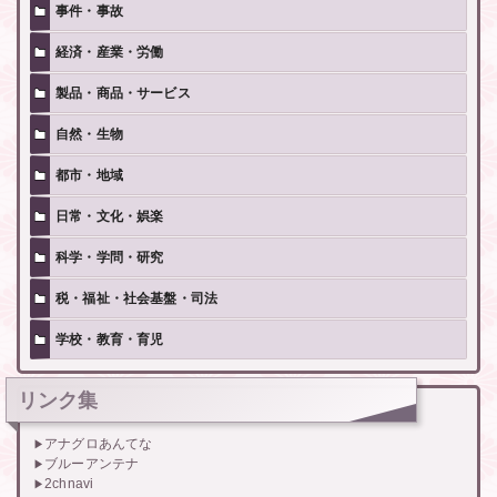
事件・事故
経済・産業・労働
製品・商品・サービス
自然・生物
都市・地域
日常・文化・娯楽
科学・学問・研究
税・福祉・社会基盤・司法
学校・教育・育児
リンク集
アナグロあんてな
ブルーアンテナ
2chnavi