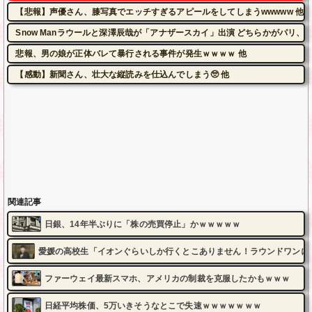
【悲報】声優さん、膝写真でエッチすぎるアピールをしてしまうwwwww 他
Snow Manラウールと深澤辰哉が「アナザースカイ」出演 どちらかがパリ、
悲報、男の娘が正体バレて暴行される事件が発生ｗｗｗｗ 他
【感動】新聞さん、壮大な縦読みを仕込んでしまう🥺 他
関連記事
日銀、14年半ぶりに「株の売買停止」かｗｗｗｗｗ
愛媛の高校生「イオンぐらいしか行くとこありません！ラウンドワンに
ファーウェイ最新スマホ、アメリカの制裁を克服したかもｗｗｗ
日経平均株価、5万いきそうなとこで失速ｗｗｗｗｗｗｗ