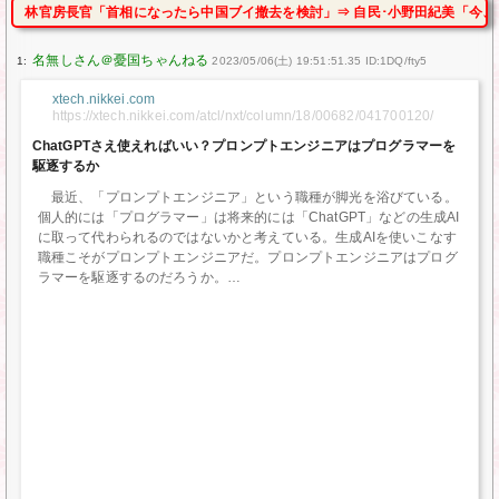
林官房長官「首相になったら中国ブイ撤去を検討」⇒ 自民･小野田紀美「今、
1:
2023/05/06(土) 19:51:51.35 ID:1DQ/fty5
xtech.nikkei.com
https://xtech.nikkei.com/atcl/nxt/column/18/00682/041700120/
ChatGPTさえ使えればいい？プロンプトエンジニアはプログラマーを
駆逐するか
最近、「プロンプトエンジニア」という職種が脚光を浴びている。
個人的には「プログラマー」は将来的には「ChatGPT」などの生成AI
に取って代わられるのではないかと考えている。生成AIを使いこなす
職種こそがプロンプトエンジニアだ。プロンプトエンジニアはプログ
ラマーを駆逐するのだろうか。