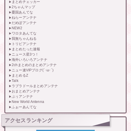
まとめチェッカー
2ちゃんマップ
憂国あんてな
ねらーアンテナ
だめぽアンテナ
NEW2
ワロタあんてな
我無ちゃんねる
トリビアンテナ
まとめたった速報
ニュース星3つ！
海外いろいろアンテナ
2chまとめのまとめアンテナ
ニュー速VIPブログ(`･ω･´)
まとめるZ
Talk
ラブラドールまとめアンテナ
おまとめアンテナ
ぷぅアンテナ
New World Antenna
ふぉーあんてな
アクセスランキング