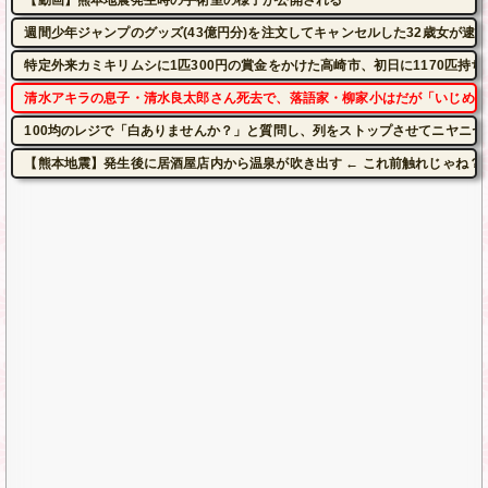
週間少年ジャンプのグッズ(43億円分)を注文してキャンセルした32歳女が逮
特定外来カミキリムシに1匹300円の賞金をかけた高崎市、初日に1170匹持
清水アキラの息子・清水良太郎さん死去で、落語家・柳家小はだが「いじめ」
100均のレジで「白ありませんか？」と質問し、列をストップさせてニヤニ
【熊本地震】発生後に居酒屋店内から温泉が吹き出す ← これ前触れじゃね？