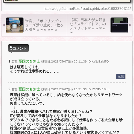
https://egg.5ch.net/test/read.cgi/bizplus/1683370311/
【車】日本人が大好き
米兵、「ボウリングシ
な「スライドドア」の
ューズ滑り止め」1枚を
デメリットｗｗｗｗｗ
万引きｗｗｗｗｗｗ
ｗ
5
コメント
1.
憂国の名無士
名前:
投稿日:2023/05/07(日) 20:11:39
ID:kzNzEzMTQ
はよ駆逐してくれ
そうすれば仕事辞めれる。。。
返信
2.
憂国の名無士
名前:
投稿日:2023/05/07(日) 20:51:33
ID:Y3ODc0Mzg
農家は猛烈に減っているし、紙を使わなくなったからリモートワーク
が成り立っている。
何言ってんだこいつ。
↓
＞21: 農業が機械化されて農家が減りましたかね？
ITが普及して紙の仕事はなくなりましたか？
デジタルでできることをわざわざ紙にして仕事を作ってる大企業も珍
しくないってバカじゃなきゃ知ってんだろ？
韓国の4割以上が自営業者で7割以上が多重債務。
韓国国民の3人に1人が自己破産しているという現状をどうすんだ？