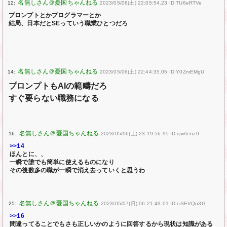
12:
2023/05/06(土) 22:05:54.23 ID:TU6eRTVe
プロンプトとかプログラマーとか
結局、日本だとSEっていう職業ひとつだろ
14:
2023/05/06(土) 22:44:35.05 ID:Y0ZmEMgU
プロンプトもAIの範疇だろ
すぐ要らない職務になる
16:
2023/05/06(土) 23:19:56.95 ID:qw/tenz0
>>14
ほんとに、、
一瞬で誰でも簡単に使えるものになり
その後数多の職が一瞬で消え去っていくと思うわ
25:
2023/05/07(日) 06:21:49.01 ID:oSEVQo3G
>>16
間違ってることでもさも正しいかのように回答するから現状は知識がある