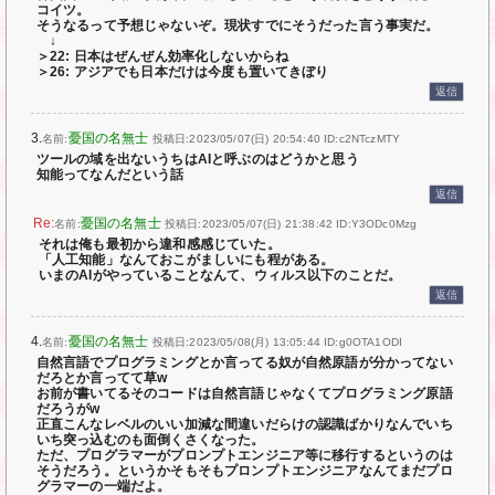
コイツ。
そうなるって予想じゃないぞ。現状すでにそうだった言う事実だ。
↓
＞22: 日本はぜんぜん効率化しないからね
＞26: アジアでも日本だけは今度も置いてきぼり
返信
3.
憂国の名無士
名前:
投稿日:2023/05/07(日) 20:54:40
ID:c2NTczMTY
ツールの域を出ないうちはAIと呼ぶのはどうかと思う
知能ってなんだという話
返信
憂国の名無士
名前:
投稿日:2023/05/07(日) 21:38:42
ID:Y3ODc0Mzg
それは俺も最初から違和感感じていた。
「人工知能」なんておこがましいにも程がある。
いまのAIがやっていることなんて、ウィルス以下のことだ。
返信
4.
憂国の名無士
名前:
投稿日:2023/05/08(月) 13:05:44
ID:g0OTA1ODI
自然言語でプログラミングとか言ってる奴が自然原語が分かってない
だろとか言ってて草w
お前が書いてるそのコードは自然言語じゃなくてプログラミング原語
だろうがw
正直こんなレベルのいい加減な間違いだらけの認識ばかりなんでいち
いち突っ込むのも面倒くさくなった。
ただ、プログラマーがプロンプトエンジニア等に移行するというのは
そうだろう。というかそもそもプロンプトエンジニアなんてまだプロ
グラマーの一端だよ。