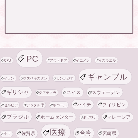
PC
CPU
アウトドア
イエメン
イスラエル
ギャンブル
イラン
ウズベキスタン
カンボジア
ギリシャ
スイス
スウェーデン
グアテマラ
ハイチ
フィリピン
セルビア
デジタル庁
ネパール
ブラジル
ホームセンター
マレーシア
ボツワナ
医療
台湾
佐賀県
宮崎県
中古