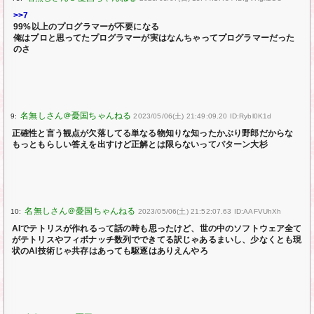
>>7
99%以上のプログラマーが不要になる
俺はプロと思ってたプログラマーが実はなんちゃってプログラマーだった
のさ
9:
2023/05/06(土) 21:49:09.20 ID:Rybl0K1d
正確性と言う観点が欠落してる単なる物知りな知ったかぶり野郎だからな
もっともらしい答えを出すけど正解とは限らないってパターン大杉
10:
2023/05/06(土) 21:52:07.63 ID:AAFVUhXh
AIでテトリスが作れるって話の時も思ったけど、世の中のソフトウェア全て
がテトリスやフィボナッチ数列でできてる訳じゃあるまいし、少なくとも現
状のAI技術じゃ共存はあっても駆逐はありえんやろ