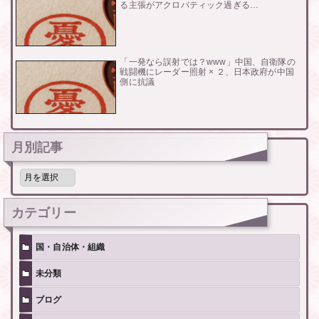
る主張がアクロバティック過ぎる…
「一発なら誤射では？www」中国、自衛隊の
戦闘機にレーダー照射 × ２、日本政府が中国
側に抗議
月別記事
月
別
記
事
カテゴリー
国・自治体・組織
未分類
ブログ