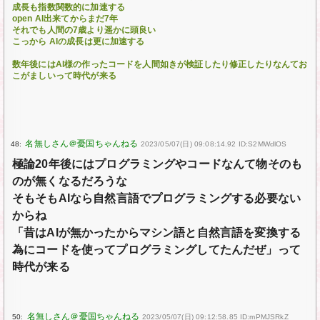
成長も指数関数的に加速する
open AI出来てからまだ7年
それでも人間の7歳より遥かに頭良い
こっから AIの成長は更に加速する
数年後にはAI様の作ったコードを人間如きが検証したり修正したりなんてお
こがましいって時代が来る
48:
2023/05/07(日) 09:08:14.92 ID:S2MWdlOS
極論20年後にはプログラミングやコードなんて物そのも
のが無くなるだろうな
そもそもAIなら自然言語でプログラミングする必要ない
からね
「昔はAIが無かったからマシン語と自然言語を変換する
為にコードを使ってプログラミングしてたんだぜ」って
時代が来る
50:
2023/05/07(日) 09:12:58.85 ID:mPMJSRkZ