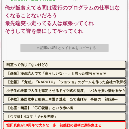
俺が飯食えてる間は現行のプログラムの仕事はな
くなることないだろう
最先端突っ走ってる人は頑張ってくれ
そうして皆を楽にしてやってくれ
この記事のURLとタイトルをコピーする
幽霊って信じてないけどさ
【画像】漫画読んでて「生々しいな･･･」と思った描写ｗｗｗｗ
【悲報】「鬼滅」「NARUTO」「ジョジョ」のゲームを作った会社の取締役
小学生の段階で人生を確定させるドイツ式の制度、「バカを振い落せるから合
【事故】路面電車と衝突…車置き逃走 当て逃げか 事故の一部始終⋯
【心霊・幽霊】「◯◯花橋」という赤い橋
【ウマ娘】4コマ「ギャル界隈」
堀田真由が10周年で大きな一歩 初挑戦の役柄に期待集まる