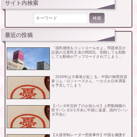
サイト内検索
検索:
最近の投稿
「国民感情をコントロールせよ」問題発言が
話題の立憲民主党の岡田氏、削除しても削除
しても動画がアップロードされてしまう…
「2026年は大暴落が起こる」中国の御用投資
家ジム・ロジャーズさん、一か八か日本凋落
を予言してしまう
【パンダ外交終了のお知らせ】上野動物園の
双子パンダが1月末に中国に返還…国内でパン
ダ不在に
【火器管制レーダー照射事件】中国を擁護す