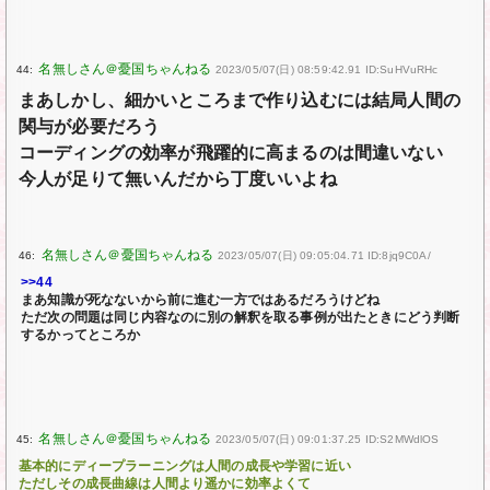
44:
2023/05/07(日) 08:59:42.91 ID:SuHVuRHc
まあしかし、細かいところまで作り込むには結局人間の
関与が必要だろう
コーディングの効率が飛躍的に高まるのは間違いない
今人が足りて無いんだから丁度いいよね
46:
2023/05/07(日) 09:05:04.71 ID:8jq9C0A/
>>44
まあ知識が死なないから前に進む一方ではあるだろうけどね
ただ次の問題は同じ内容なのに別の解釈を取る事例が出たときにどう判断
するかってところか
45:
2023/05/07(日) 09:01:37.25 ID:S2MWdlOS
基本的にディープラーニングは人間の成長や学習に近い
ただしその成長曲線は人間より遥かに効率よくて