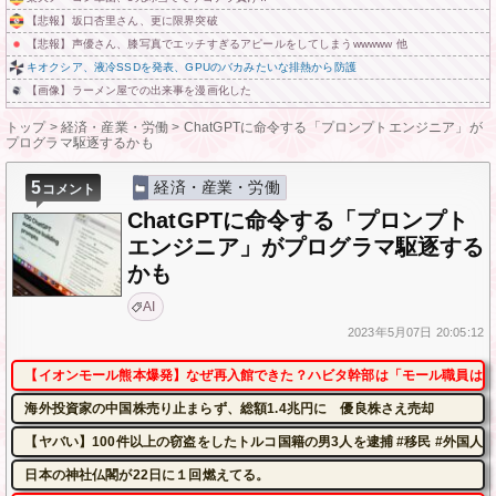
【悲報】坂口杏里さん、更に限界突破
【悲報】声優さん、膝写真でエッチすぎるアピールをしてしまうwwwww 他
キオクシア、液冷SSDを発表、GPUのバカみたいな排熱から防護
【画像】ラーメン屋での出来事を漫画化した
トップ
>
経済・産業・労働
>
ChatGPTに命令する「プロンプトエンジニア」が
プログラマ駆逐するかも
5
経済・産業・労働
コメント
ChatGPTに命令する「プロンプト
エンジニア」がプログラマ駆逐する
かも
AI
2023年
5月07日
20:05:12
【イオンモール熊本爆発】なぜ再入館できた？ハビタ幹部は「モール職員は引
海外投資家の中国株売り止まらず、総額1.4兆円に 優良株さえ売却
【ヤバい】100件以上の窃盗をしたトルコ国籍の男3人を逮捕 #移民 #外国人
日本の神社仏閣が22日に１回燃えてる。