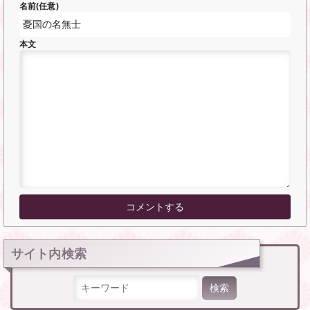
名前(任意)
本文
サイト内検索
検索: