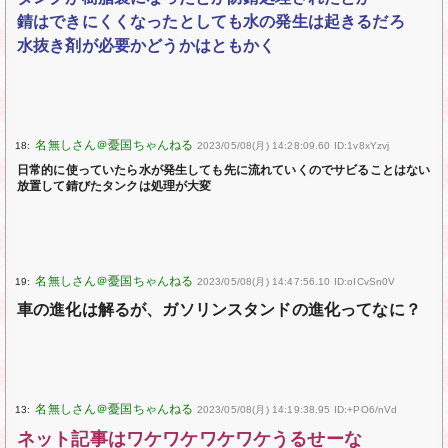
錆はできにくくなったとしても水の発生は起きるだろ
水抜き剤が必要かどうかはともかく
18:
2023/05/08(月) 14:28:09.60 ID:1v8xYzvj
日常的に使っていたら水が発生しても先に流れていくのでサビることはない
放置して錆びたタンクは処理が大変
19:
2023/05/08(月) 14:47:56.10 ID:oICvSn0V
車の進化は解るが、ガソリンスタンドの進化ってなに？
13:
2023/05/08(月) 14:19:38.95 ID:+PO6/nVd
ネット記事はワケワケワケワケうるせーな