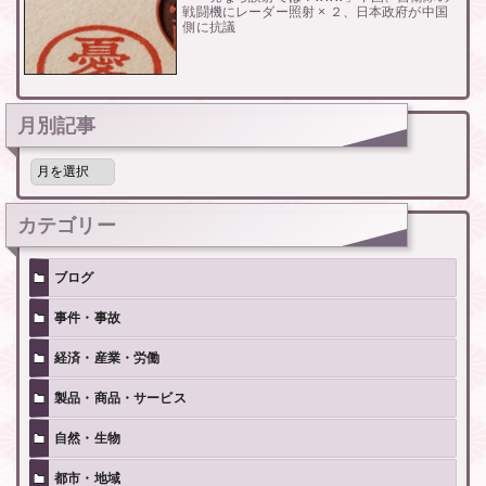
戦闘機にレーダー照射 × ２、日本政府が中国
側に抗議
月別記事
月
別
記
事
カテゴリー
ブログ
事件・事故
経済・産業・労働
製品・商品・サービス
自然・生物
都市・地域