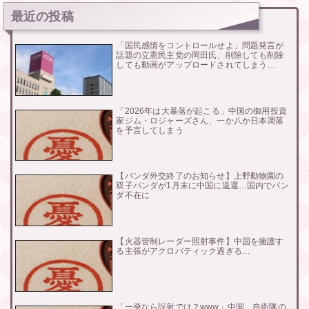
最近の投稿
「国民感情をコントロールせよ」問題発言が
話題の立憲民主党の岡田氏、削除しても削除
しても動画がアップロードされてしまう…
「2026年は大暴落が起こる」中国の御用投資
家ジム・ロジャーズさん、一か八か日本凋落
を予言してしまう
【パンダ外交終了のお知らせ】上野動物園の
双子パンダが1月末に中国に返還…国内でパン
ダ不在に
【火器管制レーダー照射事件】中国を擁護す
る主張がアクロバティック過ぎる…
「一発なら誤射では？www」中国、自衛隊の