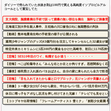
ダイソーで売られていた水抜き剤は100円で買える高純度イソプロピルアル
コールとして重宝してた
京大病院、脳腫瘍摘出手術で誤って腫瘍の無い部位を摘出 脳幹など損傷受け
北海道江別大学生殺人事件、主犯格の川口被告(19)に無期懲役の判決
【動画】熊本地震発生時の手術室の様子が公開される
週間少年ジャンプのグッズ(43億円分)を注文してキャンセルした32歳女が逮
特定外来カミキリムシに1匹300円の賞金をかけた高崎市、初日に1170匹持
【悲報】SES10年目のワイ、転職するか迷う・・・・・・・・・
【悲報】ぺこぱ松蔭寺さん「みんな右とか左とか拘りすぎ。思想関係なく応援
【爆笑】移民受け入れ派のパヨおばさん、自分の家に来られたら全力で拒否る
【悲報】「舌を入れてきたから歯と口でブロック」元ジャンポケ斉藤さんの不
【画像】トー横少女(15)｢小4から家出、中1からパパ活、パパ活月収60万円。
休日に甥っ子をアポなし託児を押し付けてきた兄嫁！「テレビでも見せといて
【コトブキヤ出荷情報】「フレームアーティスト 雪ミク」「創彩少女庭園 早