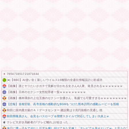
765471651721971844
|●|【BBC】AI使い全く新しいウイルス16種類の全遺伝情報設計に初成功
【画像】誰とヤリたいかガチで見解が分かれる女さん4人衆、発見されるｗｗｗｗｗｗｗ
【画像】日本のセクシー女性犯罪者一覧ｗｗｗｗｗｗｗｗｗ
【画像】橋本環奈の上位互換のセクシー女優さん、私服でも可愛すぎるｗｗｗｗｗｗｗｗｗ
【悲報】首相官邸、高市首相の感動的なBGMをつけた熊本訪問の感動ムービーを投稿
秋田に国内最大級のＡＩデータセンター 建設費は２兆円規模の見通し 他
秋田県職員さん、会見をバスローブ＆喫煙スタイルで対応してしまい大炎上ｗ
テレビ大好き高齢者の｢テレビ離れ｣が始まった…
休日に甥っ子をアポなし託児を押し付けてきた兄嫁！「テレビでも見せといてw」と言うの