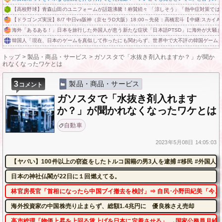
【高校野球】青森山田のユニフォームが話題沸騰！称賛続々 「涼しそう」「熱中症対策では
【ドラゴンズ実況】8/7 中日vs阪神（京セラD大阪）18:00～先発：高橋宏斗【中継:スカイA
海外「あるある！」日本を旅行した外国人が患う新たな症状「日本語PTSD」に海外が大騒ぎ
韓国人「現在、日本のゲームを真似して作ったにも関わらず、世界中で大不評の韓国ゲームがこ
トップ
>
製品・商品・サービス
>
ガソスタで「水抜き剤入れますか？」が聞か
れなくなったワケとは
3
製品・商品・サービス
コメント
ガソスタで「水抜き剤入れます
か？」が聞かれなくなったワケとは
自動車
2023年
5月08日
14:05:03
【ヤバい】100件以上の窃盗をしたトルコ国籍の男3人を逮捕 #移民 #外国人
日本の神社仏閣が22日に１回燃えてる。
林官房長官「首相になったら中国ブイ撤去を検討」⇒ 自民･小野田紀美「今、
海外投資家の中国株売り止まらず、総額1.4兆円に 優良株さえ売却
高市総理「物価上昇を上回る賃上げを日本に定着させる」 →国家公務員月給3.