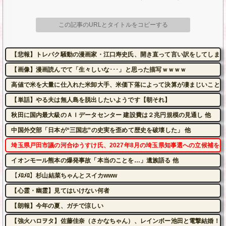
この記事のURLとタイトルをコピーする
【悲報】トレパク騒動の漫画家・江口寿史氏、開き直って言い訳をしてしまう
【画像】漫画読んでて「生々しいな･･･」と思った描写ｗｗｗｗ
高値で米を大量に仕入れた米卸大手、米価下落によって決算が凄まじいことに
【単話】やる夫は無人島を脱出したいようです【朝それ】
秋田に国内最大級のＡＩデータセンター 建設費は２兆円規模の見通し 他
中国外交部「日本が“三国志”の史実を歪めて歴史を破壊した」 他
埼玉県戸田市議の河合ゆうすけ氏、2027年8月の埼玉県知事選への立候補を表
イオンモール熊本の爆発事故「本当のことを…」遺族語る 他
【ﾒﾛﾒﾛ】杉山結菜ちゃんとスイカwww
【心霊・幽霊】見てはいけない何者
【朗報】今年の夏、ガチで涼しい
【強火ハロヲタ】佐藤佳奈（さかなちゃん）、レインボー池田と電撃結婚！