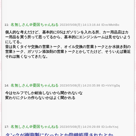
11:
2023/05/08(月) 14:13:16.44 ID:roWlohBo
個人的な考えだけど、基本的にGSはガソリンを入れる所、カー用品店はカ
ー用品を買う所って思ってるから、基本的にエンジンルームは見せないよう
にしてる。
昔は良くタイヤ交換の営業トーク、オイル交換の営業トークとか水抜き剤の
営業トーク、ガソリン添加剤の営業トークとかしてたけど、そういえば最近
それは無くなってきたな。
14:
2023/05/08(月) 14:20:35.99 ID:+VkY/gDq
今はセルフでしか給油しないから聞かれないな
変わりにクレカ作らないかはよく聞かれる
17:
2023/05/08(月) 14:26:29.69 ID:1v8xYzvj
タンクが樹脂製になったとか防錆処理されたとか