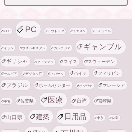
PC
CPU
アウトドア
イエメン
イスラエル
ギャンブル
イラン
ウズベキスタン
カンボジア
ギリシャ
スイス
スウェーデン
グアテマラ
ハイチ
フィリピン
セルビア
デジタル庁
ネパール
ブラジル
ホームセンター
マレーシア
ボツワナ
医療
台湾
佐賀県
宮崎県
中古
日用品
建築
山口県
東京
林業