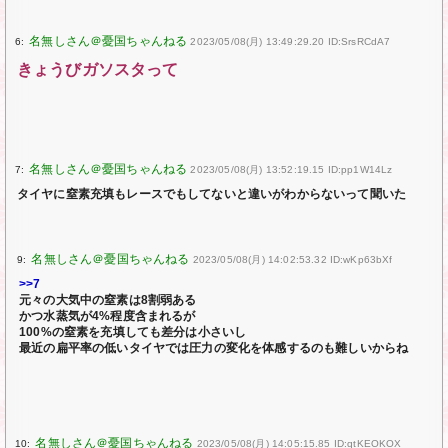
6:
2023/05/08(月) 13:49:29.20 ID:SrsRCdA7
きょうびガソスタって
7:
2023/05/08(月) 13:52:19.15 ID:pp1W14Lz
タイヤに窒素充填もレースでもしてないと違いがわからないって聞いた
9:
2023/05/08(月) 14:02:53.32 ID:wKp63bXf
>>7
元々の大気中の窒素は8割弱ある
かつ水蒸気が4%程度含まれるが
100%の窒素を充填しても差分は小さいし
最近の扁平率の低いタイヤでは圧力の変化を体感するのも難しいからね
10:
2023/05/08(月) 14:05:15.85 ID:qtKEOKOX