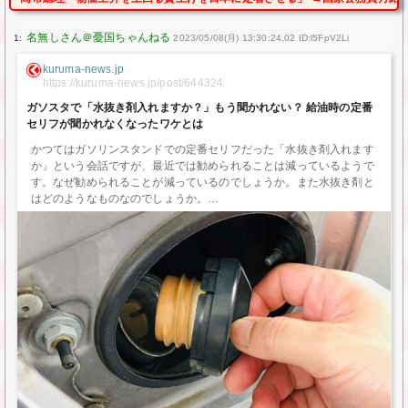
1:
2023/05/08(月) 13:30:24.02 ID:l5FpV2Li
kuruma-news.jp
https://kuruma-news.jp/post/644324
ガソスタで「水抜き剤入れますか？」もう聞かれない？ 給油時の定番
セリフが聞かれなくなったワケとは
かつてはガソリンスタンドでの定番セリフだった「水抜き剤入れます
か」という会話ですが、最近では勧められることは減っているようで
す。なぜ勧められることが減っているのでしょうか。また水抜き剤と
はどのようなものなのでしょうか。