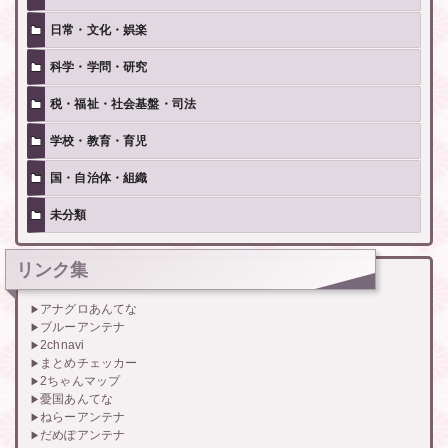
日常・文化・娯楽
科学・学問・研究
税・福祉・社会基盤・司法
学校・教育・育児
国・自治体・組織
未分類
リンク集
アナグロあんてな
ブルーアンテナ
2chnavi
まとめチェッカー
2ちゃんマップ
憂国あんてな
ねらーアンテナ
だめぽアンテナ