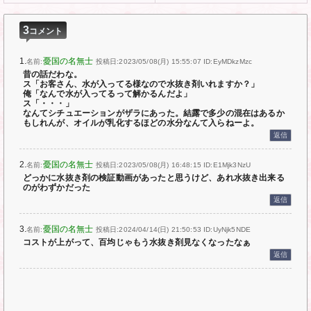
3
コメント
1.
憂国の名無士
名前:
投稿日:2023/05/08(月) 15:55:07
ID:EyMDkzMzc
昔の話だわな。
ス「お客さん、水が入ってる様なので水抜き剤いれますか？」
俺「なんで水が入ってるって解かるんだよ」
ス「・・・」
なんてシチュエーションがザラにあった。結露で多少の混在はあるか
もしれんが、オイルが乳化するほどの水分なんて入らねーよ。
返信
2.
憂国の名無士
名前:
投稿日:2023/05/08(月) 16:48:15
ID:E1Mjk3NzU
どっかに水抜き剤の検証動画があったと思うけど、あれ水抜き出来る
のがわずかだった
返信
3.
憂国の名無士
名前:
投稿日:2024/04/14(日) 21:50:53
ID:UyNjk5NDE
コストが上がって、百均じゃもう水抜き剤見なくなったなぁ
返信