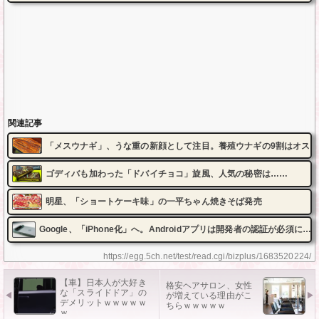
関連記事
「メスウナギ」、うな重の新顔として注目。養殖ウナギの9割はオス
ゴディバも加わった「ドバイチョコ」旋風、人気の秘密は……
明星、「ショートケーキ味」の一平ちゃん焼きそば発売
Google、「iPhone化」へ。Androidアプリは開発者の認証が必須に…
https://egg.5ch.net/test/read.cgi/bizplus/1683520224/
【車】日本人が大好き
格安ヘアサロン、女性
な「スライドドア」の
が増えている理由がこ
デメリットｗｗｗｗｗ
ちらｗｗｗｗｗ
ｗ