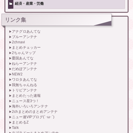
経済・産業・労働
リンク集
アナグロあんてな
ブルーアンテナ
2chnavi
まとめチェッカー
2ちゃんマップ
憂国あんてな
ねらーアンテナ
だめぽアンテナ
NEW2
ワロタあんてな
我無ちゃんねる
トリビアンテナ
まとめたった速報
ニュース星3つ！
海外いろいろアンテナ
2chまとめのまとめアンテナ
ニュー速VIPブログ(`･ω･´)
まとめるZ
Talk
ラブラドールまとめアンテナ