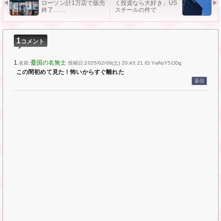
ローソン計1万店で販売
く投資なら大好き」US
終了……
スチールの件で
1
コメント
1.
憂国の名無士
名前:
投稿日:2025/02/08(土) 20:43:21
ID:YwNzY5ODg
この間初めて見た！怖いからすぐ離れた
返信