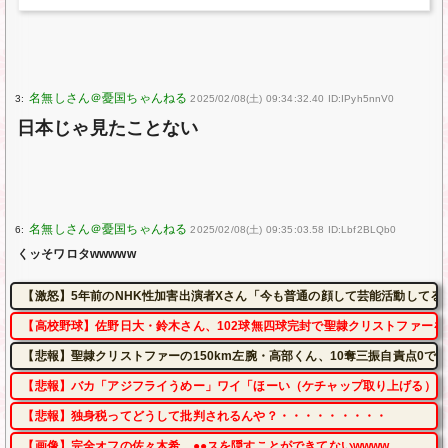
3:
2025/02/08(土) 09:34:32.40 ID:IPyh5nnV0
日本じゃ見たことない
6:
2025/02/08(土) 09:35:03.58 ID:Lbf2BLQb0
くッそワロタwwwww
【激怒】5年前のNHK性加害出演者Xさん「今も普通の顔して芸能活動してる
【高校野球】佐野日大・鈴木さん、102球無四球完封で聖隷クリストファーを
【悲報】聖隷クリストファーの150km左腕・高部くん、10奪三振自責点0で
【悲報】バカ「アジフライうめー」ワイ「ほーい（ケチャップ取り上げる）」
【悲報】独身税ってどうして批判されるんや？・・・・・・・・・
【画像】完全オフの佐々木希、●●スを隠すことができてないwwww