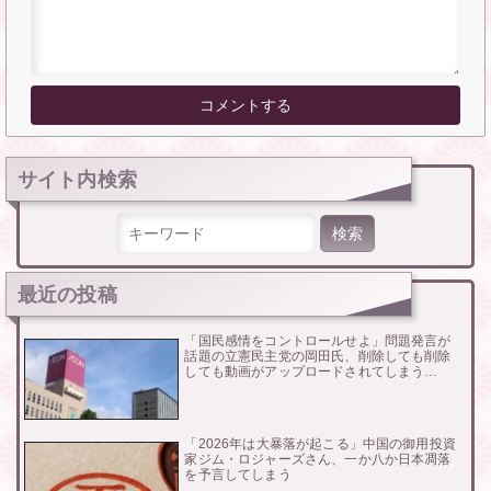
サイト内検索
検索:
最近の投稿
「国民感情をコントロールせよ」問題発言が
話題の立憲民主党の岡田氏、削除しても削除
しても動画がアップロードされてしまう…
「2026年は大暴落が起こる」中国の御用投資
家ジム・ロジャーズさん、一か八か日本凋落
を予言してしまう