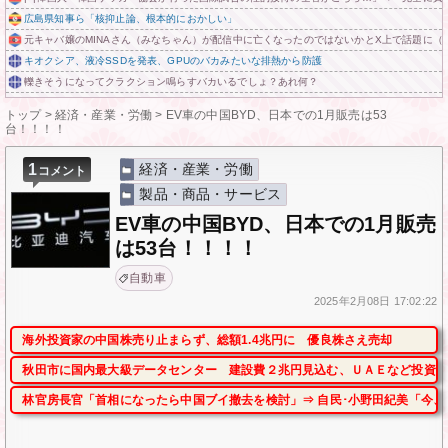
広島県知事ら「核抑止論、根本的におかしい」
元キャバ嬢のMINAさん（みなちゃん）が配信中に亡くなったのではないかとX上で話題に（
キオクシア、液冷SSDを発表、GPUのバカみたいな排熱から防護
轢きそうになってクラクション鳴らすバカいるでしょ？あれ何？
トップ
>
経済・産業・労働
>
EV車の中国BYD、日本での1月販売は53
台！！！！
1
経済・産業・労働
コメント
製品・商品・サービス
EV車の中国BYD、日本での1月販売
は53台！！！！
自動車
2025年
2月08日
17:02:22
海外投資家の中国株売り止まらず、総額1.4兆円に 優良株さえ売却
秋田市に国内最大級データセンター 建設費２兆円見込む、ＵＡＥなど投資
林官房長官「首相になったら中国ブイ撤去を検討」⇒ 自民･小野田紀美「今、