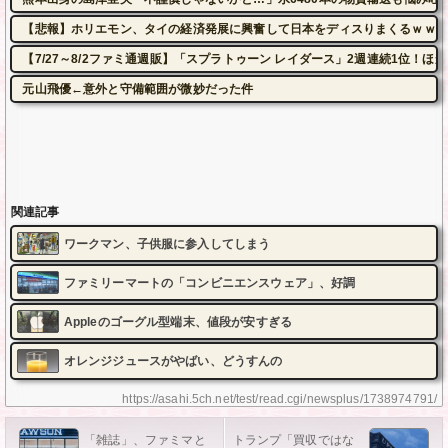
【悲報】ホリエモン、タイの経済発展に興奮して日本をディスりまくるｗｗｗ
【7/27～8/2ファミ通週販】「スプラトゥーン レイダース」2週連続1位
元山飛優←意外と守備範囲が微妙だった件
関連記事
ワークマン、子供服に参入してしまう
ファミリーマートの「コンビニエンスウェア」、好調
Appleのゴーグル型端末、値段が安すぎる
オレンジジュースがやばい、どうすんの
https://asahi.5ch.net/test/read.cgi/newsplus/1738974791/
「雑誌」、ファミマと
トランプ「買収ではな