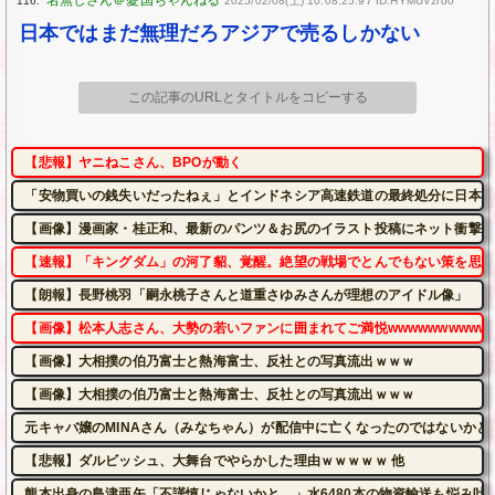
116:
2025/02/08(土) 10:08:25.97 ID:HYMUVzro0
日本ではまだ無理だろアジアで売るしかない
この記事のURLとタイトルをコピーする
【悲報】ヤニねこさん、BPOが動く
「安物買いの銭失いだったねぇ」とインドネシア高速鉄道の最終処分に日本側
【画像】漫画家・桂正和、最新のパンツ＆お尻のイラスト投稿にネット衝撃「
【速報】「キングダム」の河了貂、覚醒。絶望の戦場でとんでもない策を思い
【朗報】長野桃羽「嗣永桃子さんと道重さゆみさんが理想のアイドル像」
【画像】松本人志さん、大勢の若いファンに囲まれてご満悦wwwwwwwwwww
【画像】大相撲の伯乃富士と熱海富士、反社との写真流出ｗｗｗ
【画像】大相撲の伯乃富士と熱海富士、反社との写真流出ｗｗｗ
元キャバ嬢のMINAさん（みなちゃん）が配信中に亡くなったのではないかと
【悲報】ダルビッシュ、大舞台でやらかした理由ｗｗｗｗｗ 他
熊本出身の島津亜矢「不謹慎じゃないかと…」水6480本の物資輸送も悩み吐