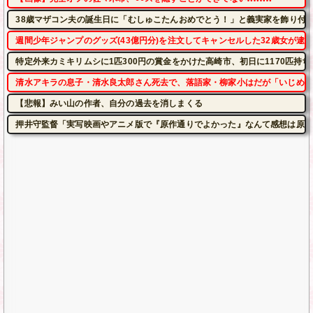
38歳マザコン夫の誕生日に「むしゅこたんおめでとう！」と義実家を飾り付
週間少年ジャンプのグッズ(43億円分)を注文してキャンセルした32歳女が逮
特定外来カミキリムシに1匹300円の賞金をかけた高崎市、初日に1170匹持
清水アキラの息子・清水良太郎さん死去で、落語家・柳家小はだが「いじめ」
【悲報】みい山の作者、自分の過去を消しまくる
押井守監督「実写映画やアニメ版で『原作通りでよかった』なんて感想は原作