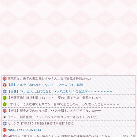
無期懲役、去年の仮釈放わずか４人…もう実質終身刑だった
【草】アル中「水飲みたくない！」 グラス「はい転倒」
【画像】JK、三人以上になるとパ●ツ気にしなくなる法則ｗｗｗｗｗｗｗｗ
【衝撃画像】相川七瀬（51）さん、変わり果てた姿で発見される⇒
「すげえ…こんな事でもマウント合戦て起こるのか」って思ったことｗｗｗｗｗ
【画像】完全オフの佐々木希、●●スを隠すことができてないwwww
日ハム・新庄監督、ソフトバンクにボコられて病みまくっていた
ガルシア 打率.230 13打数3安打 2本塁打 7打点
765471651721971844
|●|韓国人「韓国サッカー協会が行った国際試合の性的接待の全容がこちら…」→「完全に買収し