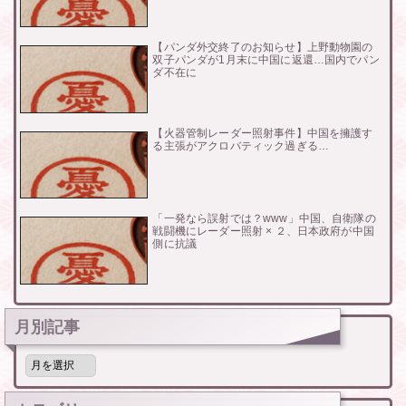
【パンダ外交終了のお知らせ】上野動物園の
双子パンダが1月末に中国に返還…国内でパン
ダ不在に
【火器管制レーダー照射事件】中国を擁護す
る主張がアクロバティック過ぎる…
「一発なら誤射では？www」中国、自衛隊の
戦闘機にレーダー照射 × ２、日本政府が中国
側に抗議
月別記事
月
別
記
事