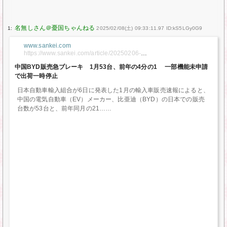
1:
2025/02/08(土) 09:33:11.97 ID:kS5LGy0G9
www.sankei.com
https://www.sankei.com/article/20250206-
PTFLVQK6VRGTTFAJYJDBS7GPNQ/
中国BYD販売急ブレーキ 1月53台、前年の4分の1 一部機能未申請
で出荷一時停止
日本自動車輸入組合が6日に発表した1月の輸入車販売速報によると、
中国の電気自動車（EV）メーカー、比亜迪（BYD）の日本での販売
台数が53台と、前年同月の21…