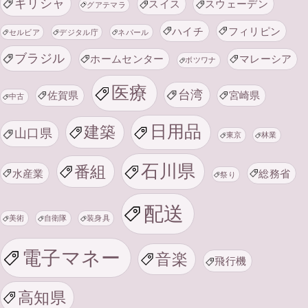
ギリシャ
スイス
スウェーデン
グアテマラ
ハイチ
フィリピン
セルビア
デジタル庁
ネパール
ブラジル
ホームセンター
マレーシア
ボツワナ
医療
台湾
佐賀県
宮崎県
中古
日用品
建築
山口県
東京
林業
石川県
番組
水産業
総務省
祭り
配送
美術
自衛隊
装身具
電子マネー
音楽
飛行機
高知県