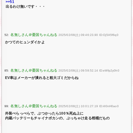
>>51
出るわけ無いです・・・
52:
2025/02/08(土) 09:46:23.90 ID:Oj5A5f6q0
かつてのヒュンダイかよ
85:
2025/02/08(土) 09:58:52.14 ID:eWfp2y0h0
EV車はメーカーが潰れると粗大ゴミだからね
99:
2025/02/08(土) 10:01:27.19 ID:4l0nH0ao0
外装ぺらっぺらで、ぶつかったら100％死ぬ上に
内蔵バッテリーもチャイナボカンの、ぶっちゃけ走る棺桶だもの