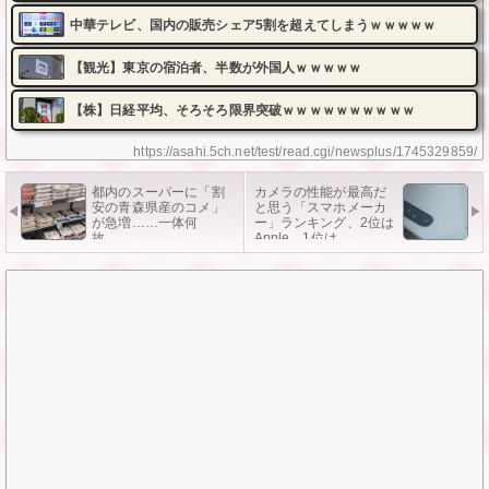
中華テレビ、国内の販売シェア5割を超えてしまうｗｗｗｗｗ
【観光】東京の宿泊者、半数が外国人ｗｗｗｗｗ
【株】日経平均、そろそろ限界突破ｗｗｗｗｗｗｗｗｗｗ
https://asahi.5ch.net/test/read.cgi/newsplus/1745329859/
都内のスーパーに「割
カメラの性能が最高だ
安の青森県産のコメ」
と思う「スマホメーカ
が急増……一体何
ー」ランキング、2位は
故……
Apple。1位は