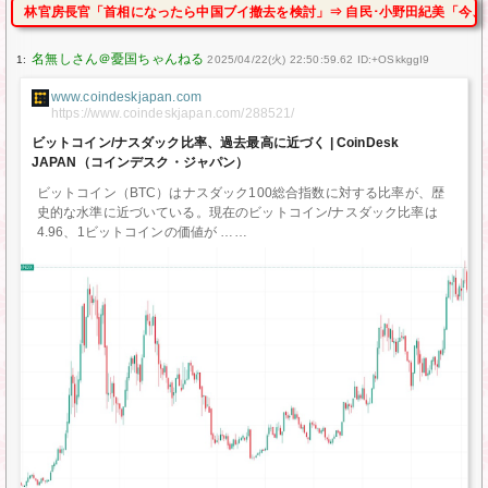
林官房長官「首相になったら中国ブイ撤去を検討」⇒ 自民･小野田紀美「今、
1:
2025/04/22(火) 22:50:59.62 ID:+OSkkggI9
www.coindeskjapan.com
https://www.coindeskjapan.com/288521/
ビットコイン/ナスダック比率、過去最高に近づく | CoinDesk
JAPAN（コインデスク・ジャパン）
ビットコイン（BTC）はナスダック100総合指数に対する比率が、歴
史的な水準に近づいている。現在のビットコイン/ナスダック比率は
4.96、1ビットコインの価値が …