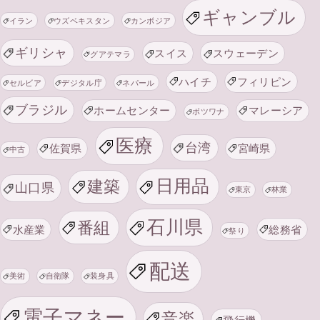
ギャンブル
イラン
ウズベキスタン
カンボジア
ギリシャ
スイス
スウェーデン
グアテマラ
ハイチ
フィリピン
セルビア
デジタル庁
ネパール
ブラジル
ホームセンター
マレーシア
ボツワナ
医療
台湾
佐賀県
宮崎県
中古
日用品
建築
山口県
東京
林業
石川県
番組
水産業
総務省
祭り
配送
美術
自衛隊
装身具
電子マネー
音楽