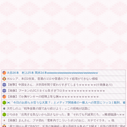
大谷26本 村上25本 岡本24本wwwwwwwwwwwwwwwwwwwwwwwww
ガルシア、本日2失策。普通のゴロや普通のフライ処理ができない模様
【衝撃】中国女さん、大学四年間で変わりすぎてしまうｗｗｗｗｗｗ(※画像あり)
【画像】ブータンのJCスタイル良すぎワロタｗｗｗｗｗｗｗｗｗｗｗｗｗｗ
【画像】でか胸ヤンキーの喧嘩上等な胸ｗｗｗｗｗｗｗｗｗｗｗｗｗｗ
|●|「今日のお前らが言うな大賞？」とメディア関係者の一般人への苦言にツッコミ殺到、被
大竹しのぶ「戦争放棄の国であり続けよう」←この投稿が話題に
ひろゆき「出馬する気ないから話さなかった」妻「それでも不誠実だろ」→離婚協議へｗｗ
【画像】まんさん、ブチ切れ「電車内でこういうポジのおじ、ガチでイラネ」→ 他
「夜21時から庭でBBQ!?」近所の無神経一家が高校生を集めて大騒ぎ！役所の環境課に勤