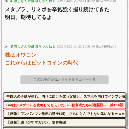
16:
2025/04/22(火) 23:14:33.12 ID:TaZVYsXJ0
メタプラ、リミポを辛抱強く握り続けてきた
明日、期待してるよ
14:
2025/04/22(火) 23:10:53.90 ID:zOEfRByX0
株はオワコン
これからはビットコインの時代
この記事のURLとタイトルをコピーする
中国人の子供が溺れ、周りに助けを乞う父親と、スマホを向けてインプレ稼ぎの見物
GMはデスゲームを攻略してもらいたい―被害者たちの頭脳戦― 第154話
【画像】ワンパンマン作画の息子(19)、さらにとんでもない体になるｗｗｗｗ
【画像】週刊少年マガジン、限界突破