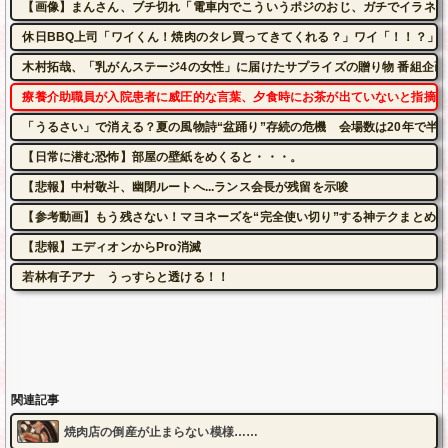
【画像】まんさん、ブチ切れ「電車内でこういうポジのおじ、ガチでイラネ」
休日BBQ上司「ワイくん！焼肉のタレ買ってきてくれる？」ワイ「！！？」 
木村拓哉、「乳がんステージ4の女性」に届けたサプライズの贈り物 番組企
療養介助職員が入院患者に威圧的な言葉、夕食時にお茶が出ていないと指摘さ
「うるさい」で消える？夏の風物詩“盆踊り”存続の危機 会場数は20年で半...
【日常に潜む恐怖】部屋の壁紙をめくると・・・。
【悲報】中村敬斗、幽閉ルートへ...ランス会長が残留を示唆
【参考動画】もう残さない！マヨネーズを“完全使い切り”する神テクまとめ
【悲報】エディオンからPro消滅
若林有子アナ うっすらと透ける！！
関連記事
焼肉店の倒産が止まらない模様……