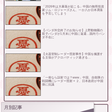
「2026年は大暴落が起こる」中国の御用投資
家ジム・ロジャーズさん、一か八か日本凋落
を予言してしまう
【パンダ外交終了のお知らせ】上野動物園の
双子パンダが1月末に中国に返還…国内でパン
ダ不在に
【火器管制レーダー照射事件】中国を擁護す
る主張がアクロバティック過ぎる…
「一発なら誤射では？www」中国、自衛隊の
戦闘機にレーダー照射 × ２、日本政府が中国
側に抗議
月別記事