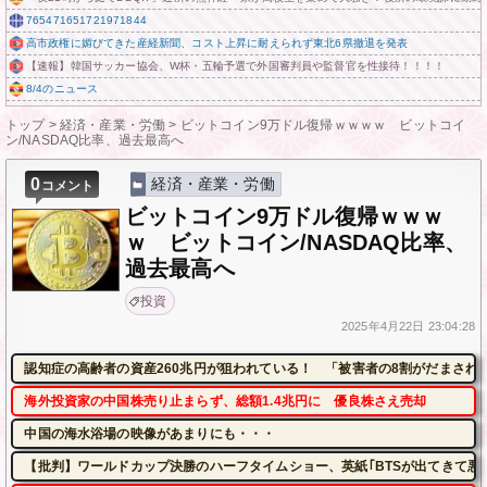
765471651721971844
高市政権に媚びてきた産経新聞、コスト上昇に耐えられず東北6県撤退を発表
【速報】韓国サッカー協会、W杯・五輪予選で外国審判員や監督官を性接待！！！！
8/4のニュース
トップ
>
経済・産業・労働
>
ビットコイン9万ドル復帰ｗｗｗｗ ビットコイ
ン/NASDAQ比率、過去最高へ
0
経済・産業・労働
コメント
ビットコイン9万ドル復帰ｗｗｗ
ｗ ビットコイン/NASDAQ比率、
過去最高へ
投資
2025年
4月22日
23:04:28
認知症の高齢者の資産260兆円が狙われている！ 「被害者の8割がだまされ
海外投資家の中国株売り止まらず、総額1.4兆円に 優良株さえ売却
中国の海水浴場の映像があまりにも・・・
【批判】ワールドカップ決勝のハーフタイムショー、英紙｢BTSが出てきて悪