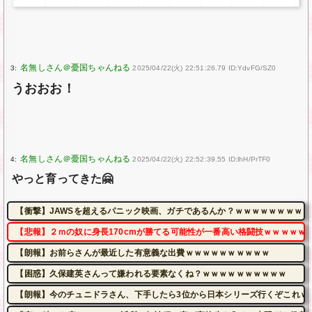
3:
2025/04/22(火) 22:51:26.79 ID:YdvFG/SZ0
うおおお！
4:
2025/04/22(火) 22:52:39.55 ID:lhH/PrTF0
やっと育ってきた🤗
【衝撃】JAWSを超えるパニック映画、ガチであるんか？ｗｗｗｗｗｗｗｗｗ
【悲報】２ｍの奴に身長170cmが勝てる可能性が一番高い格闘技ｗｗｗｗｗ
【朗報】お前らさんが最近した有意義な出費ｗｗｗｗｗｗｗｗｗｗ
【困惑】久保建英さんって嫌われる要素なくね？ｗｗｗｗｗｗｗｗｗｗ
【朗報】今のチュニドラさん、下手したら3位から日本シリーズ行くぞこれｗ