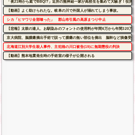
「夜21時から庭でBBQ!?」近所の無神経一家が高校生を集めて大騒ぎ！役
【動画】よく助けられたな。岐阜の川で外国人が溺れてしまう事故。
シカ「ヒマワリ全部喰った」 郡山布引風の高原まつり中止
【悲報】太鼓の達人、お馴染みのフォントの使用料が年間6万から年間320万
京大病院、脳腫瘍摘出手術で誤って腫瘍の無い部位を摘出 脳幹など損傷受け
北海道江別大学生殺人事件、主犯格の川口被告(19)に無期懲役の判決
【動画】熊本地震発生時の手術室の様子が公開される