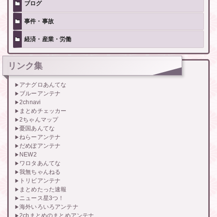
ブログ
事件・事故
経済・産業・労働
リンク集
アナグロあんてな
ブルーアンテナ
2chnavi
まとめチェッカー
2ちゃんマップ
憂国あんてな
ねらーアンテナ
だめぽアンテナ
NEW2
ワロタあんてな
我無ちゃんねる
トリビアンテナ
まとめたった速報
ニュース星3つ！
海外いろいろアンテナ
2chまとめのまとめアンテナ