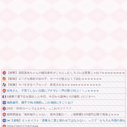
【衝撃】浅田真央ちゃんの婚活条件がこちら←むしろコレは普通じゃね？w w w w w w w w
【動画】エ♡チな格好の女の子、カードが拾えなくて詰むｗｗｗｗｗｗｗ
【画像】ヤバすぎるペアルック、発見されるｗｗｗwｗｗｗｗｗｗｗｗｗ
女性さん、子育てしない父親にブチギレ！声の限り叫ぶ！！→ｗｗｗｗ
3連勝で最下位を脱出した中日、今日から阪神との3連戦（ビジター）
城島健司、捕手でMLB挑戦←これ地味にすごくね？
20代「50年ローンでええやろ」←これマジ？？？
福岡県議会「海外旅行じゃない、海外活動だ！」→視察費2.65億円公開で再炎上ｗｗｗ
|●|【速報】エッセイスト「原爆を二度と使わせてはならない」→リプ「もちろん中国の核も
765471651721971844