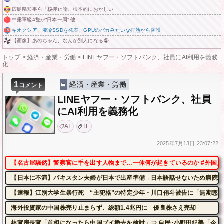
広島県知事ら「核抑止論、根本的におかしい」
中露軍艦4隻が“日本一周” 他
キオクシア、液冷SSDを発表、GPUのバカみたいな排熱から防護
【画像】あのちゃん、なんか別人になる😭
トップ
>
経済・産業・労働
>
LINEヤフー・ソフトバンク、社員にAI利用を義務
化
1
経済・産業・労働
コメント
LINEヤフー・ソフトバンク、社員
にAI利用を義務化
AI
IT
2025年
7月13日
23:07:22
【名古屋騒然】警察官に手を出す人物まで…一体何が起きているのか #外国人 #共
【日本に不満】パキスタン夫婦が日本で出産準備→日本語話せないため病院に
【速報】江別大学生暴行死 “主犯格”の特定少年・川口侑斗被告に「無期懲役
海外投資家の中国株売り止まらず、総額1.4兆円に 優良株さえ売却
林官房長官「首相になったら中国ブイ撤去を検討」⇒ 自民･小野田紀美「今、