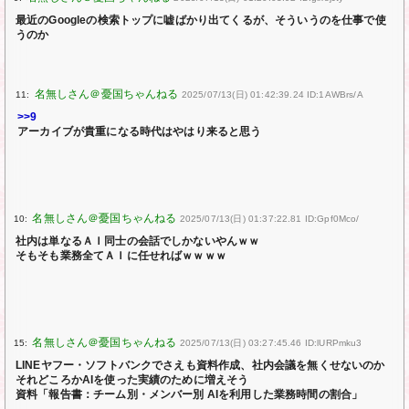
最近のGoogleの検索トップに嘘ばかり出てくるが、そういうのを仕事で使
うのか
11:
2025/07/13(日) 01:42:39.24 ID:1AWBrs/A
>>9
アーカイブが貴重になる時代はやはり来ると思う
10:
2025/07/13(日) 01:37:22.81 ID:Gpf0Mco/
社内は単なるＡＩ同士の会話でしかないやんｗｗ
そもそも業務全てＡＩに任せればｗｗｗｗ
15:
2025/07/13(日) 03:27:45.46 ID:lURPmku3
LINEヤフー・ソフトバンクでさえも資料作成、社内会議を無くせないのか
それどころかAIを使った実績のために増えそう
資料「報告書：チーム別・メンバー別 AIを利用した業務時間の割合」