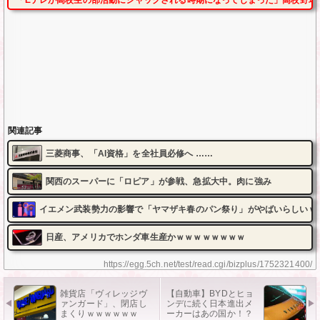
「Eテレが高校生の部活動にジャックされる時期になってしまった」高校野球
関連記事
三菱商事、「AI資格」を全社員必修へ ……
関西のスーパーに「ロピア」が参戦、急拡大中。肉に強み
イエメン武装勢力の影響で「ヤマザキ春のパン祭り」がやばいらしいｗ
日産、アメリカでホンダ車生産かｗｗｗｗｗｗｗｗ
https://egg.5ch.net/test/read.cgi/bizplus/1752321400/
雑貨店「ヴィレッジヴ
【自動車】BYDとヒョ
ァンガード」、閉店し
ンデに続く日本進出メ
まくりｗｗｗｗｗｗ
ーカーはあの国か！？