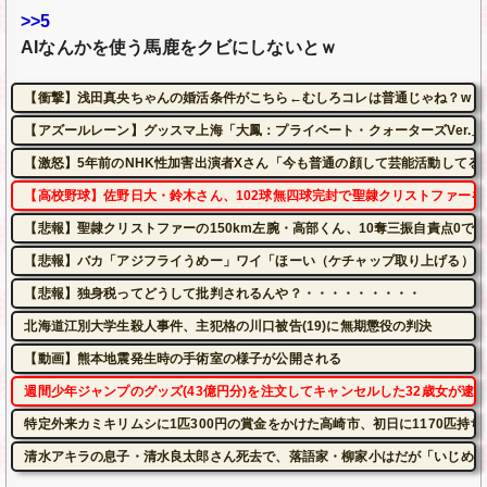
>>5
AIなんかを使う馬鹿をクビにしないとｗ
【衝撃】浅田真央ちゃんの婚活条件がこちら←むしろコレは普通じゃね？w w w w 
【アズールレーン】グッスマ上海「大鳳：プライベート・クォーターズVer.
【激怒】5年前のNHK性加害出演者Xさん「今も普通の顔して芸能活動してる
【高校野球】佐野日大・鈴木さん、102球無四球完封で聖隷クリストファーを
【悲報】聖隷クリストファーの150km左腕・高部くん、10奪三振自責点0で
【悲報】バカ「アジフライうめー」ワイ「ほーい（ケチャップ取り上げる）」
【悲報】独身税ってどうして批判されるんや？・・・・・・・・・
北海道江別大学生殺人事件、主犯格の川口被告(19)に無期懲役の判決
【動画】熊本地震発生時の手術室の様子が公開される
週間少年ジャンプのグッズ(43億円分)を注文してキャンセルした32歳女が逮
特定外来カミキリムシに1匹300円の賞金をかけた高崎市、初日に1170匹持
清水アキラの息子・清水良太郎さん死去で、落語家・柳家小はだが「いじめ」