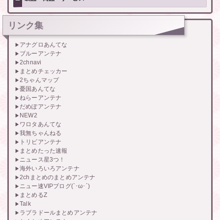
リンク集
アナグロあんてな
ブルーアンテナ
2chnavi
まとめチェッカー
2ちゃんマップ
憂国あんてな
ねらーアンテナ
だめぽアンテナ
NEW2
ワロタあんてな
我無ちゃんねる
トリビアンテナ
まとめたった速報
ニュース星3つ！
海外いろいろアンテナ
2chまとめのまとめアンテナ
ニュー速VIPブログ(`･ω･´)
まとめるZ
Talk
ラブラドールまとめアンテナ