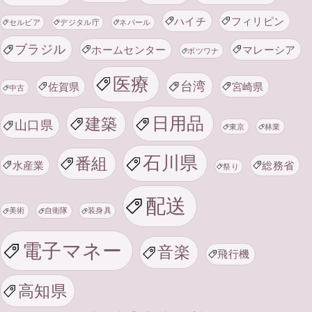
ハイチ
フィリピン
セルビア
デジタル庁
ネパール
ブラジル
ホームセンター
マレーシア
ボツワナ
医療
台湾
佐賀県
宮崎県
中古
日用品
建築
山口県
東京
林業
石川県
番組
水産業
総務省
祭り
配送
美術
自衛隊
装身具
電子マネー
音楽
飛行機
高知県