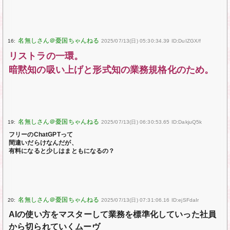
16:
2025/07/13(日) 05:30:34.39 ID:DuIZGX/f
リストラの一環。
暗黙知の吸い上げと形式知の業務規格化のため。
19:
2025/07/13(日) 06:30:53.65 ID:DakjuQ5k
フリーのChatGPTって
間違いだらけなんだが、
有料になると少しはまともになるの？
20:
2025/07/13(日) 07:31:06.16 ID:ejSFdaIr
AIの使い方をマスターして業務を標準化していった社員
から切られていくムーヴ