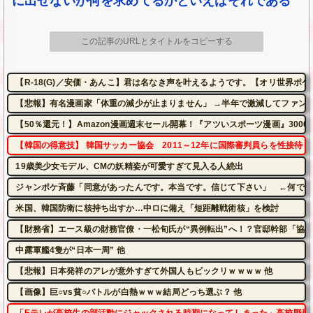
に出せないが何を求めてるかといえばそれである
この記事のURLとタイトルをコピーする
【R-18(G)／安価・あんこ】君は名なき声を叶えるようです。【オリ世界ポ
【悲報】有名漫画家「体重の減少が止まりません」 →半年で激減してファン
【50％還元！】Amazon漫画週末セール開幕！『アツいスポーツ漫画』300
【韓国の得意技】 韓国サッカー協会 2011～12年に国際審判員らを性接待
19歳美少女モデル、CMの妖精姿が可愛すぎて見入る人続出
ジャンポケ斉藤「同意があったんです。本当です。信じて下さい」 ←何でこ
米国、韓国防衛に核持ち出すか…中ロに備え「短距離戦術核」を検討
【財務省】エース級の財務官僚・一松旬氏が“異例転出”へ！？官邸幹部「協
中露軍艦4隻が“日本一周” 他
【悲報】日本発祥のアレが意外すぎて外国人もビックリｗｗｗｗ 他
【画像】巨○vs貧○バトルが白熱ｗｗｗ結局どっち選ぶ？ 他