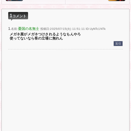
1
コメント
1.
憂国の名無士
名前:
投稿日:2025/07/15(火) 11:51:11
ID:UyNTc1NTk
メガネ屋がメガネつけされるようなもんやろ
使ってないなら客の立場に無れん
返信