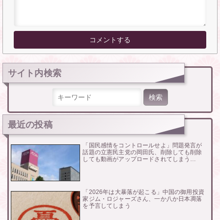
サイト内検索
検索:
最近の投稿
「国民感情をコントロールせよ」問題発言が
話題の立憲民主党の岡田氏、削除しても削除
しても動画がアップロードされてしまう…
「2026年は大暴落が起こる」中国の御用投資
家ジム・ロジャーズさん、一か八か日本凋落
を予言してしまう