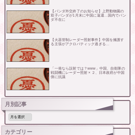
【パンダ外交終了のお知らせ】上野動物園の
双子パンダが1月末に中国に返還…国内でパン
ダ不在に
【火器管制レーダー照射事件】中国を擁護す
る主張がアクロバティック過ぎる…
「一発なら誤射では？www」中国、自衛隊の
戦闘機にレーダー照射 × ２、日本政府が中国
側に抗議
月別記事
月
別
記
事
カテゴリー