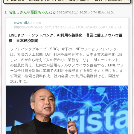
1:
2025/07/12(土) 20:56:40.74 ID:/odjkLDt
www.nikkei.com
https://www.nikkei.com/article/DGXZQOUC025OB0S5A700C20000
00/
LINEヤフー・ソフトバンク、AI利用を義務化 普及に備えノウハウ蓄
積 – 日本経済新聞
ソフトバンクグループ（SBG）傘下のLINEヤフーとソフトバンク
は、社員の人工知能（AI）利用を義務化する。日本企業の義務化は珍
しい。AIが自ら考えて人の代わりに業務をこなす「AIエージェント」
の普及に備え、社内にAI活用モデルやノウハウを蓄積する。LINEヤフ
ーは全社員を対象に業務での利用を義務化する規定を近く設ける。ま
ず調査・検索と資料作成、社内会議での利用を義務付ける。同社が
2023年に