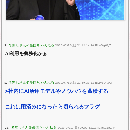
3:
2025/07/12(土) 21:12:14.80 ID:s6/gWy7l
AI利用を義務化かぁ
5:
2025/07/12(土) 21:29:35.12 ID:tFZUAwLi
>社内にAI活用モデルやノウハウを蓄積する
これは用済みになったら切られるフラグ
27:
2025/07/13(日) 09:05:22.12 ID:pk61bZfV