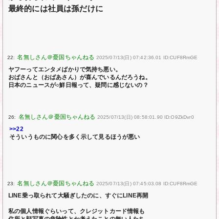
最終的には社員は孫だけに
22:
2025/07/13(日) 07:42:36.01 ID:CUF8RmGE
ヤフーってエンタメばかりで気持ち悪い。
おばさんと（おばあさん）が喜んでいるんだろうね。
日本のニュースが○鮮日報って、疑問に感じないの？
26:
2025/07/13(日) 08:58:01.90 ID:O9ZkDvr0
>>22
そういうものに関心を多く示して見るほうが悪い
23:
2025/07/13(日) 07:45:03.08 ID:CUF8RmGE
LINE乗っ取られて大騒ぎしたのに、すぐにLINE再開
私の個人情報ぐらいって、クレジットカード情報も