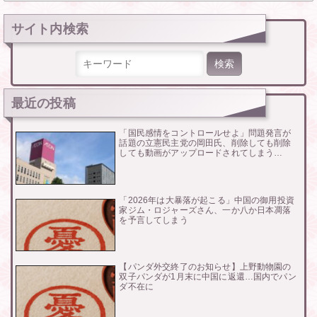
サイト内検索
検索:
最近の投稿
「国民感情をコントロールせよ」問題発言が
話題の立憲民主党の岡田氏、削除しても削除
しても動画がアップロードされてしまう…
「2026年は大暴落が起こる」中国の御用投資
家ジム・ロジャーズさん、一か八か日本凋落
を予言してしまう
【パンダ外交終了のお知らせ】上野動物園の
双子パンダが1月末に中国に返還…国内でパン
ダ不在に