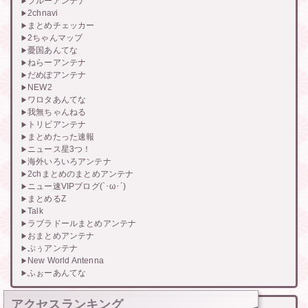
ブルーアンテナ
2chnavi
まとめチェッカー
2ちゃんマップ
憂国あんてな
ねらーアンテナ
だめぽアンテナ
NEW2
ワロタあんてな
我無ちゃんねる
トリビアンテナ
まとめたった速報
ニュース星3つ！
海外いろいろアンテナ
2chまとめのまとめアンテナ
ニュー速VIPブログ(`･ω･´)
まとめるZ
Talk
ラブラドールまとめアンテナ
おまとめアンテナ
ぷぅアンテナ
New World Antenna
ふぉーあんてな
アクセスランキング