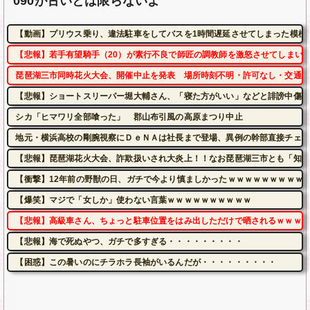
090が古いとは限らないよ
【動画】プリウス乗り、違法駐車をしてバスを1時間遅延させてしまった模様
【悲報】若手有望騎手（20）が素行不良で師匠の調教師を激怒させてしまい
琵琶湖三市同時花火大会、開催中止を発表 場所時刻不明・許可なし・交通整
【悲報】ショートスリーパー堀大輔さん、「寝た方がいい」などと誹謗中傷さ
シカ「ヒマワリ全部喰った」 郡山布引風の高原まつり中止
地元・横浜高校の剛腕視察にＤｅＮＡは社長まで登場、異例の幹部直接チェッ
【悲報】琵琶湖花火大会、詐欺扱いされ大炎上！！なお琵琶湖三市とも「知ら
【衝撃】12年前の野獣の日、ガチで今より慎ましかったｗｗｗｗｗｗｗｗｗ
【爆笑】マジで「女しか」使わない言葉ｗｗｗｗｗｗｗｗｗｗ
【悲報】高級車さん、ちょっと駐車位置をはみ出しただけで晒されるｗｗｗｗ
【悲報】海で死ぬやつ、ガチで多すぎる・・・・・・・・・
【困惑】この暑いのにチラホラ長袖がいるんだが・・・・・・・・・