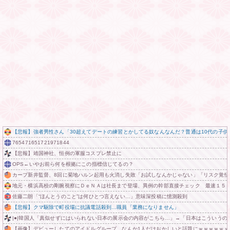
【悲報】強者男性さん「30超えてデートの練習とかしてる奴なんなんだ？普通は10代の子供
765471651721971844
【悲報】靖国神社、恒例の軍服コスプレ禁止に
OPS←いやお前ら何を根拠にこの指標信じてるの？
カープ新井監督、8回に菊地ハルン起用も火消し失敗「お試しなんかじゃない」「リスク覚悟
地元・横浜高校の剛腕視察にＤｅＮＡは社長まで登場、異例の幹部直接チェック 最速１５
佐藤二朗「“ほんとうのこと”は何ひとつ言えない…」意味深投稿に憶測殺到
【悲報】クマ駆除で町役場に抗議電話殺到…職員「業務になりません」
|●|韓国人「真似せずにはいられない日本の展示会の内容がこちら…」→「日本はこういうのが本
【画像】デビューしたてのアイドルグループ、なんか1人だけおかしいと話題にｗｗｗｗｗｗ