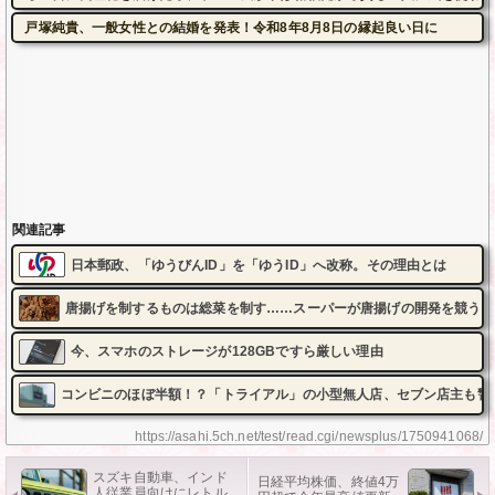
戸塚純貴、一般女性との結婚を発表！令和8年8月8日の縁起良い日に
関連記事
日本郵政、「ゆうびんID」を「ゆうID」へ改称。その理由とは
唐揚げを制するものは総菜を制す……スーパーが唐揚げの開発を競う
今、スマホのストレージが128GBですら厳しい理由
コンビニのほぼ半額！？「トライアル」の小型無人店、セブン店主も警
https://asahi.5ch.net/test/read.cgi/newsplus/1750941068/
スズキ自動車、インド
日経平均株価、終値4万
人従業員向けにレトル