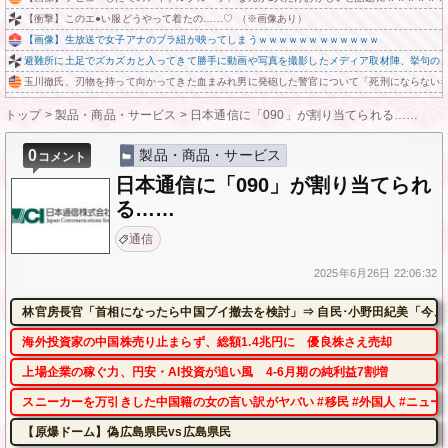
【衝撃】このエ●い服どうやって着たの……♡ （※画像あり）
【画像】生放送で女子アナのブラ紐が映ってしまうｗｗｗｗｗｗｗｗｗｗｗｗ
避難所に土足でズカズカと入ってきて勝手に動画や写真を撮影したメディア取材陣、挙句の
玉川徹氏、刃物を持って向かってきた血まみれ男に発砲した警官について「死刑にならない
トップ
>
製品・商品・サービス
>
日本通信に「090」が割り当てられる……
0
製品・商品・サービス
コメント
日本通信に「090」が割り当てられ
る……
通信
2025年
6月26日
22:06:32
林官房長官「首相になったら中国ブイ撤去を検討」⇒ 自民･小野田紀美「今、
海外投資家の中国株売り止まらず、総額1.4兆円に 優良株さえ売却
上場企業の稼ぐ力、円安・AI投資が追い風 4-6月期の純利益7割増
スニーカーを万引きした中国籍の女の言い訳がヤバい #移民 #外国人 #ニュー
【原爆ドーム】偽広島県民vs広島県民