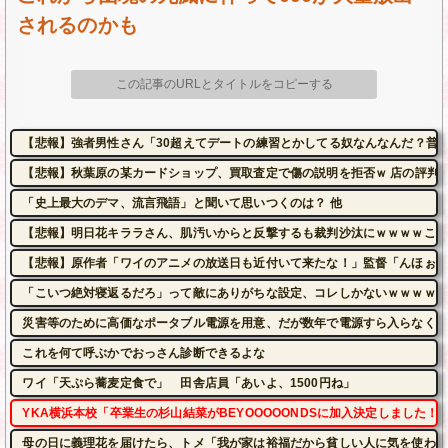
されるのかも
この記事のURLとタイトルをコピーする
【悲報】強者男性さん「30超えてデートの練習とかしてる奴なんなんだ？普通
【悲報】秋葉原の某カードショップ、買取査定で傷の説明を拒否ｗ 店の評判も
「史上最大のデマ、流言飛語」と聞いて思いつくのは？ 他
【悲報】明日花キララさん、肌汚いからと反撃するも裁判沙汰にｗｗｗｗこれ
【悲報】原作者「ワイのアニメの放送日も近付いて来たな！」監督「んほぉ～
「こいつ絶対寝返るだろ」って敵にありがちな設定、コレしかないｗｗｗｗ
災害等のために高価なポータブル電源を用意、だが数年で電源すら入らなくな
これを何て呼ぶかでおっさん診断できるよな
ワイ「天ぷら蕎麦定食で」 田舎店員「あいよ、1500円ね」
YKA横浜本校「卒業生の杉山結菜がBEYOOOOONDSに加入決定しました！
母の日に義理花を届けたら、トメ「我が家は裕福だから貧しい人に気を使われ