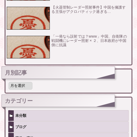
【火器管制レーダー照射事件】中国を擁護す
る主張がアクロバティック過ぎる…
「一発なら誤射では？www」中国、自衛隊の
戦闘機にレーダー照射 × ２、日本政府が中国
側に抗議
月別記事
月
別
記
事
カテゴリー
未分類
ブログ