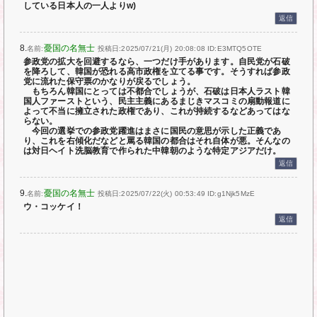
している日本人の一人よりw)
返信
8.
憂国の名無士
名前:
投稿日:2025/07/21(月) 20:08:08
ID:E3MTQ5OTE
参政党の拡大を回避するなら、一つだけ手があります。自民党が石破
を降ろして、韓国が恐れる高市政権を立てる事です。そうすれば参政
党に流れた保守票のかなりが戻るでしょう。
もちろん韓国にとっては不都合でしょうが、石破は日本人ラスト韓
国人ファーストという、民主主義にあるまじきマスコミの扇動報道に
よって不当に擁立された政権であり、これが持続するなどあってはな
らない。
今回の選挙での参政党躍進はまさに国民の意思が示した正義であ
り、これを右傾化だなどと罵る韓国の都合はそれ自体が悪。そんなの
は対日ヘイト洗脳教育で作られた中韓朝のような特定アジアだけ。
返信
9.
憂国の名無士
名前:
投稿日:2025/07/22(火) 00:53:49
ID:g1Njk5MzE
ウ・コッケイ！
返信