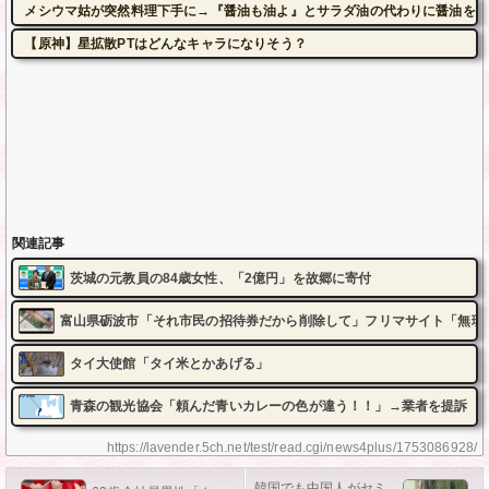
メシウマ姑が突然料理下手に→『醤油も油よ』とサラダ油の代わりに醤油を入
【原神】星拡散PTはどんなキャラになりそう？
関連記事
茨城の元教員の84歳女性、「2億円」を故郷に寄付
富山県砺波市「それ市民の招待券だから削除して」フリマサイト「無理
タイ大使館「タイ米とかあげる」
青森の観光協会「頼んだ青いカレーの色が違う！！」→業者を提訴
https://lavender.5ch.net/test/read.cgi/news4plus/1753086928/
韓国でも中国人がセミ