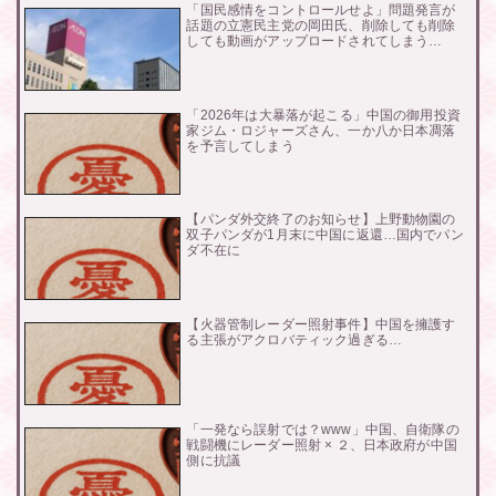
「国民感情をコントロールせよ」問題発言が
話題の立憲民主党の岡田氏、削除しても削除
しても動画がアップロードされてしまう…
「2026年は大暴落が起こる」中国の御用投資
家ジム・ロジャーズさん、一か八か日本凋落
を予言してしまう
【パンダ外交終了のお知らせ】上野動物園の
双子パンダが1月末に中国に返還…国内でパン
ダ不在に
【火器管制レーダー照射事件】中国を擁護す
る主張がアクロバティック過ぎる…
「一発なら誤射では？www」中国、自衛隊の
戦闘機にレーダー照射 × ２、日本政府が中国
側に抗議