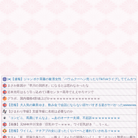
|●|【速報】ジャンポケ斉藤の被害女性「バウムクーヘン売ったりTikTokライブしててムカ
まさか敗因が『早川の回跨ぎ』になるとは思わなかったな
近本光司はもう引っ込めて1番センター高寺でええやろマジで
グラボ、国内価格4割値上げかｗｗｗｗｗｗｗｗｗｗｗｗｗｗｗｗ
【悲報】大人気の麻美ゆま、飲み会で会話にならない頭ヤバすぎる姿がヤバかったwwwwww 
【ひまわり学級】支援学級に名前は必要なのか
「コンビニ、馬鹿にすんなよ」→あのオーナー夫婦、不起訴ｗｗｗｗｗｗｗｗｗ
【画像】元NHK中川安奈「巨乳やで～ｗｗｗ」ワイ巨乳好き「…う～ん」
【悲報】ワイくん、マチアプの女にぼったくりバーへと連れていかれる⇒ｗｗｗ
女さん「私、部落出身なの…」一般人「そんなの関係ないよ！」女「そういう態度が一番許