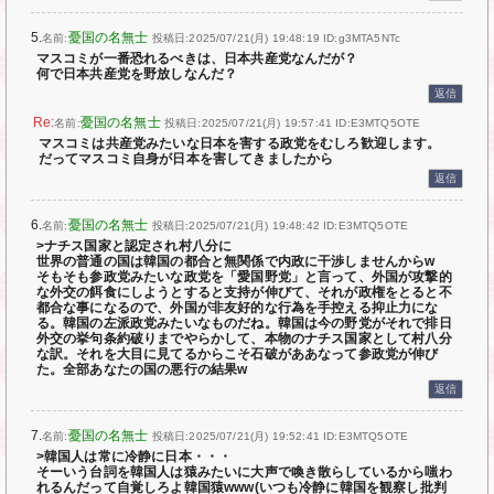
5.
憂国の名無士
名前:
投稿日:2025/07/21(月) 19:48:19
ID:g3MTA5NTc
マスコミが一番恐れるべきは、日本共産党なんだが？
何で日本共産党を野放しなんだ？
返信
憂国の名無士
名前:
投稿日:2025/07/21(月) 19:57:41
ID:E3MTQ5OTE
マスコミは共産党みたいな日本を害する政党をむしろ歓迎します。
だってマスコミ自身が日本を害してきましたから
返信
6.
憂国の名無士
名前:
投稿日:2025/07/21(月) 19:48:42
ID:E3MTQ5OTE
>ナチス国家と認定され村八分に
世界の普通の国は韓国の都合と無関係で内政に干渉しませんからw
そもそも参政党みたいな政党を「愛国野党」と言って、外国が攻撃的
な外交の餌食にしようとすると支持が伸びて、それが政権をとると不
都合な事になるので、外国が非友好的な行為を手控える抑止力にな
る。韓国の左派政党みたいなものだね。韓国は今の野党がそれで排日
外交の挙句条約破りまでやらかして、本物のナチス国家として村八分
な訳。それを大目に見てるからこそ石破がああなって参政党が伸び
た。全部あなたの国の悪行の結果w
返信
7.
憂国の名無士
名前:
投稿日:2025/07/21(月) 19:52:41
ID:E3MTQ5OTE
>韓国人は常に冷静に日本・・・
そーいう台詞を韓国人は猿みたいに大声で喚き散らしているから嗤わ
れるんだって自覚しろよ韓国猿www(いつも冷静に韓国を観察し批判