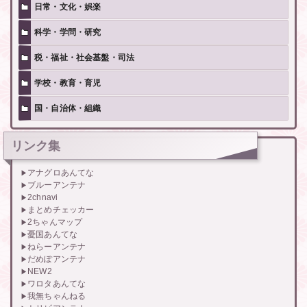
日常・文化・娯楽
科学・学問・研究
税・福祉・社会基盤・司法
学校・教育・育児
国・自治体・組織
リンク集
アナグロあんてな
ブルーアンテナ
2chnavi
まとめチェッカー
2ちゃんマップ
憂国あんてな
ねらーアンテナ
だめぽアンテナ
NEW2
ワロタあんてな
我無ちゃんねる