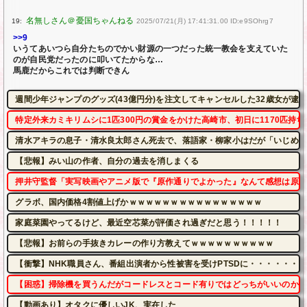
19:
2025/07/21(月) 17:41:31.00 ID:e9SOhrg7
>>9
いうてあいつら自分たちのでかい財源の一つだった統一教会を支えていた
のが自民党だったのに叩いてたからな…
馬鹿だからこれでは判断できん
週間少年ジャンプのグッズ(43億円分)を注文してキャンセルした32歳女が逮
特定外来カミキリムシに1匹300円の賞金をかけた高崎市、初日に1170匹持
清水アキラの息子・清水良太郎さん死去で、落語家・柳家小はだが「いじめ」
【悲報】みい山の作者、自分の過去を消しまくる
押井守監督「実写映画やアニメ版で『原作通りでよかった』なんて感想は原作
グラボ、国内価格4割値上げかｗｗｗｗｗｗｗｗｗｗｗｗｗｗｗｗ
家庭菜園やってるけど、最近空芯菜が評価され過ぎだと思う！！！！！
【悲報】お前らの手抜きカレーの作り方教えてｗｗｗｗｗｗｗｗｗｗ
【衝撃】NHK職員さん、番組出演者から性被害を受けPTSDに・・・・・・
【困惑】掃除機を買うんだがコードレスとコード有りではどっちがいいのかね
【動画あり】オタクに優しいJK、実在した