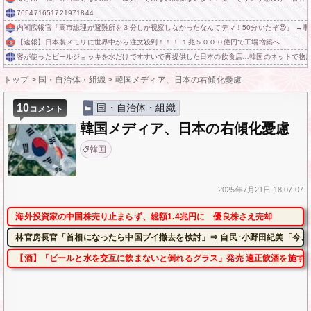
765471651721971844
内閣広報官「高市総理が避難所を３分しか視察しなかったなんてデマ！50分いたぞ😡」 →
【速報】日本製メモリに世界中から注文殺到！！！ １兆５０００億円で工場増築へ
客が使ったビールジョッキを水だけですすいで再提供した日本の飲食店…韓国のネットで物
トップ
>
国・自治体・組織
>
韓国メディア、日本の右傾化憂慮
10
国・自治体・組織
コメント
韓国メディア、日本の右傾化憂慮
韓国
2025年
7月21日
18:07:07
海外投資家の中国株売り止まらず、総額1.4兆円に 優良株さえ売却
林官房長官「首相になったら中国ブイ撤去を検討」⇒ 自民･小野田紀美「今、
【酒】「ビールと水を交互に飲まないと倒れるグラス」発売 適正飲酒を施す