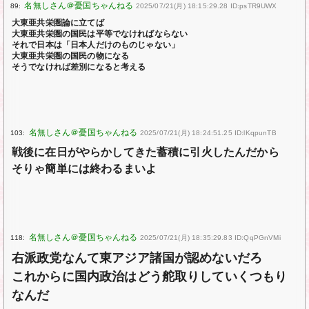
89:
2025/07/21(月) 18:15:29.28 ID:psTR9UWX
大東亜共栄圏論に立てば
大東亜共栄圏の国民は平等でなければならない
それで日本は「日本人だけのものじゃない」
大東亜共栄圏の国民の物になる
そうでなければ差別になると考える
103:
2025/07/21(月) 18:24:51.25 ID:lKqpunTB
戦後に在日がやらかしてきた蓄積に引火したんだから
そりゃ簡単には終わるまいよ
118:
2025/07/21(月) 18:35:29.83 ID:QqPGnVMi
右派政党なんて東アジア諸国が認めないだろ
これからに国内政治はどう舵取りしていくつもり
なんだ