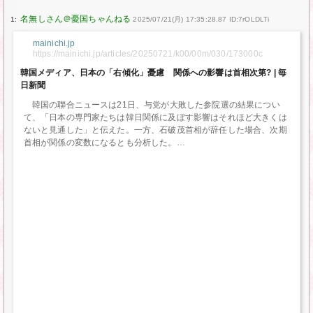
1:
2025/07/21(月) 17:35:28.87 ID:7rOLDLTi
mainichi.jp
https://mainichi.jp/articles/20250721/k00/00m/030/173000c
韓国メディア、日本の「右傾化」憂慮 関係への影響は首相次第? | 毎
日新聞
韓国の聯合ニュースは21日、与党が大敗した参院選の結果につい
て、「日本の専門家たちは韓日関係に及ぼす影響はそれほど大きくは
ないと見通した」と伝えた。一方、石破茂首相が辞任した場合、次期
首相が関係の変数になるとも分析した。