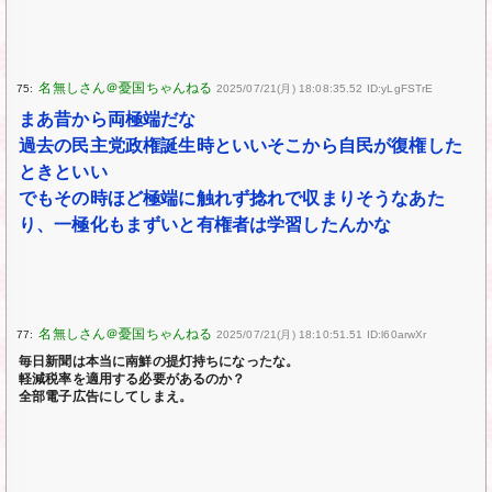
75:
2025/07/21(月) 18:08:35.52 ID:yLgFSTrE
まあ昔から両極端だな
過去の民主党政権誕生時といいそこから自民が復権した
ときといい
でもその時ほど極端に触れず捻れで収まりそうなあた
り、一極化もまずいと有権者は学習したんかな
77:
2025/07/21(月) 18:10:51.51 ID:l60arwXr
毎日新聞は本当に南鮮の提灯持ちになったな。
軽減税率を適用する必要があるのか？
全部電子広告にしてしまえ。