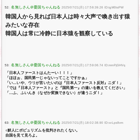
52:
2025/07/21(月) 17:58:39.26 ID:tgM0tsPW
韓国人から見れば日本人は時々大声で喚き出す猿
みたいな存在
韓国人は常に冷静に日本猿を観察している
53:
2025/07/21(月) 17:59:06.74 ID:mmPjGHVq
「日本人ファーストはんたーい！！！」
「ほほぉ、国民第一じゃないってことですかぁ」
「い…いや、ウリが言いたいのは『日本人ファースト反対』ニダ！」
「では『日本人ファースト』と『国民第一』の違いを教えてください」
「…ふ、ふいんき（なぜか変換できない）が違うニダ！」
63:
2025/07/21(月) 18:02:38.90 ID:vvLps9vm
○鮮人にポピュリズムを批判されたくない。
自国を見て見ろよ。