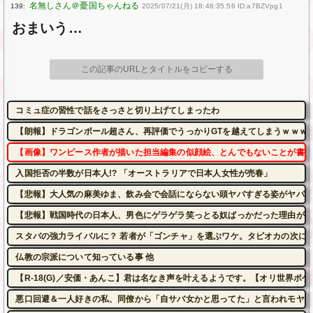
139:
2025/07/21(月) 18:46:35.56 ID:a7BZVpg1
おまいう…
この記事のURLとタイトルをコピーする
コミュ症の習性で話をさっさと切り上げてしまったわ
【朗報】ドラゴンボール超さん、再評価でうっかりGTを越えてしまうｗｗｗ
【画像】ワンピース作者が描いた担当編集の似顔絵、とんでもないことが書か
入国拒否の半数が日本人!? 「オーストラリアで日本人女性が売春」
【悲報】大人気の麻美ゆま、飲み会で会話にならない頭ヤバすぎる姿がヤバかっ
【悲報】戦国時代の日本人、男色にゲラゲラ笑っとる奴ばっかだった理由がこ
スタバの強力ライバルに？ 若者が「ゴンチャ」を選ぶワケ。タピオカの次に来
仏教の宗派について知っている事 他
【R-18(G)／安価・あんこ】君は名なき声を叶えるようです。【オリ世界ポ
悪口回避＆一人好きの私、同僚から「自サバ女かと思ってた」と言われモヤモ