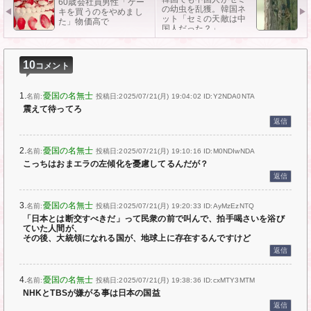
60歳会社員男性「ケー
の幼虫を乱獲。韓国ネ
キを買うのをやめまし
ット「セミの天敵は中
た」物価高で
国人だった？」
10
コメント
1.
憂国の名無士
名前:
投稿日:2025/07/21(月) 19:04:02
ID:Y2NDA0NTA
震えて待ってろ
返信
2.
憂国の名無士
名前:
投稿日:2025/07/21(月) 19:10:16
ID:M0NDIwNDA
こっちはおまエラの左傾化を憂慮してるんだが？
返信
3.
憂国の名無士
名前:
投稿日:2025/07/21(月) 19:20:33
ID:AyMzEzNTQ
「日本とは断交すべきだ」って民衆の前で叫んで、拍手喝さいを浴び
ていた人間が、
その後、大統領になれる国が、地球上に存在するんですけど
返信
4.
憂国の名無士
名前:
投稿日:2025/07/21(月) 19:38:36
ID:cxMTY3MTM
NHKとTBSが嫌がる事は日本の国益
返信