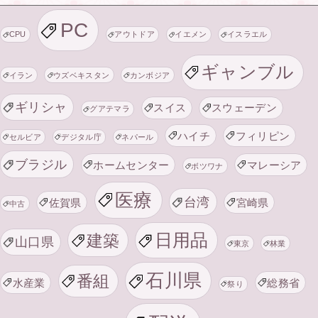
PC
CPU
アウトドア
イエメン
イスラエル
ギャンブル
イラン
ウズベキスタン
カンボジア
ギリシャ
スイス
スウェーデン
グアテマラ
ハイチ
フィリピン
セルビア
デジタル庁
ネパール
ブラジル
ホームセンター
マレーシア
ボツワナ
医療
台湾
佐賀県
宮崎県
中古
日用品
建築
山口県
東京
林業
石川県
番組
水産業
総務省
祭り