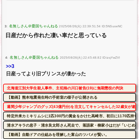
3:
2025/08/26(火) 22:39:51.54 ID:5NSuoeNC
日産だから作れた凄い車だと思っている
4:
2025/08/26(火) 22:45:48.82 ID:izqYwZVl
>>3
日産ってより旧プリンスが凄かった
北海道江別大学生殺人事件、主犯格の川口被告(19)に無期懲役の判決
【動画】熊本地震発生時の手術室の様子が公開される
週間少年ジャンプのグッズ(43億円分)を注文してキャンセルした32歳女が逮
特定外来カミキリムシに1匹300円の賞金をかけた高崎市、初日に1170匹持
清水アキラの息子・清水良太郎さん死去で、落語家・柳家小はだが「いじめ」
【動画】自動ドアの仕組みを理解した富山のツバメが賢い。