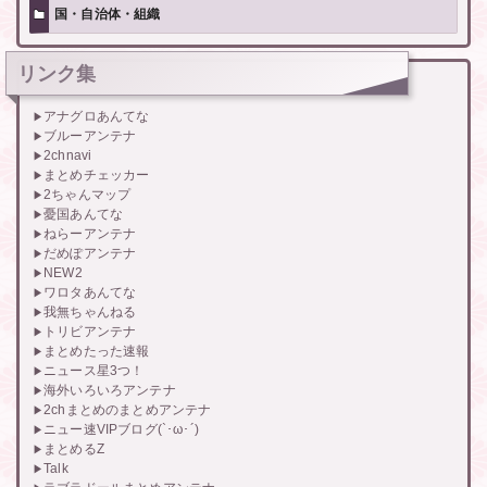
国・自治体・組織
リンク集
アナグロあんてな
ブルーアンテナ
2chnavi
まとめチェッカー
2ちゃんマップ
憂国あんてな
ねらーアンテナ
だめぽアンテナ
NEW2
ワロタあんてな
我無ちゃんねる
トリビアンテナ
まとめたった速報
ニュース星3つ！
海外いろいろアンテナ
2chまとめのまとめアンテナ
ニュー速VIPブログ(`･ω･´)
まとめるZ
Talk