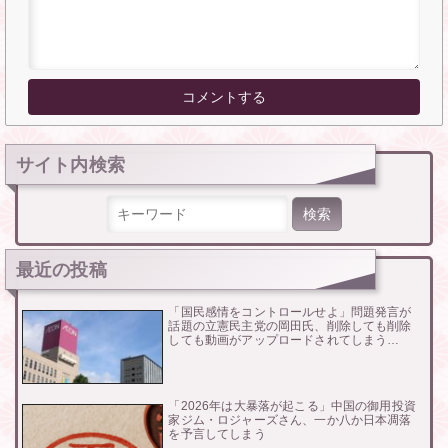
サイト内検索
検索:
最近の投稿
「国民感情をコントロールせよ」問題発言が
話題の立憲民主党の岡田氏、削除しても削除
しても動画がアップロードされてしまう…
「2026年は大暴落が起こる」中国の御用投資
家ジム・ロジャーズさん、一か八か日本凋落
を予言してしまう