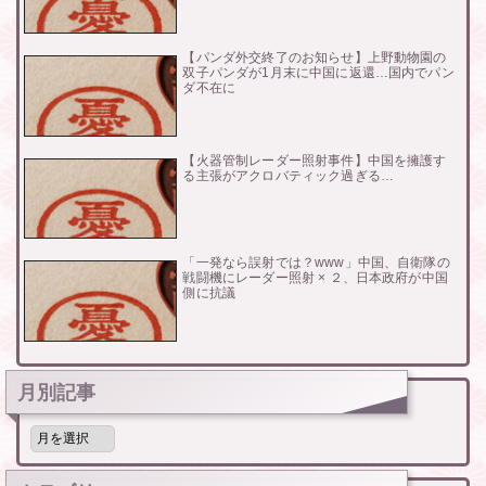
【パンダ外交終了のお知らせ】上野動物園の
双子パンダが1月末に中国に返還…国内でパン
ダ不在に
【火器管制レーダー照射事件】中国を擁護す
る主張がアクロバティック過ぎる…
「一発なら誤射では？www」中国、自衛隊の
戦闘機にレーダー照射 × ２、日本政府が中国
側に抗議
月別記事
月
別
記
事