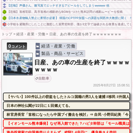
【悲報】声優さん、膝写真でエッチすぎるアピールをしてしまうwwwww 他
【悲報】首相官邸、高市首相の感動的なBGMをつけた熊本訪問の感動ムービーを投稿
【日本水産物輸入禁止に釈明が必要】 韓国のCPTPP加盟への課題を関西外大教授に聞く 
小学校を避難所にしたことに激怒した某野党幹部、僅か3文字で論破される偉業を達成してし
トップ
>
経済・産業・労働
>
日産、あの車の生産を終了ｗｗｗｗｗｗｗｗ
0
経済・産業・労働
コメント
製品・商品・サービス
日産、あの車の生産を終了ｗｗｗｗ
ｗｗｗｗ
自動車
2025年
8月27日
15:08:51
【ヤバい】100件以上の窃盗をしたトルコ国籍の男3人を逮捕 #移民 #外国人
日本の神社仏閣が22日に１回燃えてる。
林官房長官「首相になったら中国ブイ撤去を検討」⇒ 自民･小野田紀美「今、
【イオンモール熊本爆発】なぜ再入館できた？ハビタ幹部は「モール職員は引
海外投資家の中国株売り止まらず、総額1.4兆円に 優良株さえ売却