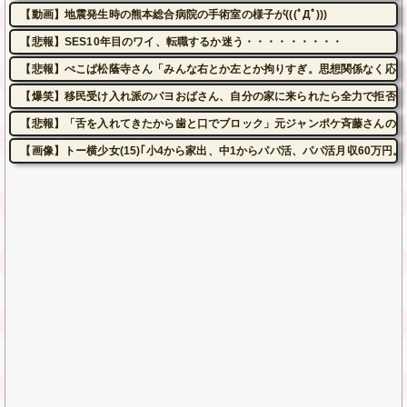
【動画】地震発生時の熊本総合病院の手術室の様子が(((ﾟДﾟ)))
【悲報】SES10年目のワイ、転職するか迷う・・・・・・・・・
【悲報】ぺこぱ松蔭寺さん「みんな右とか左とか拘りすぎ。思想関係なく応援
【爆笑】移民受け入れ派のパヨおばさん、自分の家に来られたら全力で拒否る
【悲報】「舌を入れてきたから歯と口でブロック」元ジャンポケ斉藤さんの不
【画像】トー横少女(15)｢小4から家出、中1からパパ活、パパ活月収60万円。