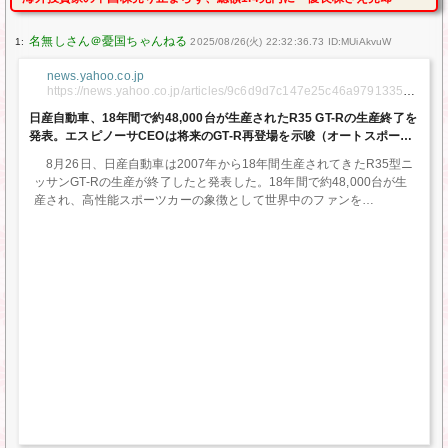
1:
2025/08/26(火) 22:32:36.73 ID:MUiAkvuW
news.yahoo.co.jp
https://news.yahoo.co.jp/articles/9c6d9d7c147e25c46a979133532
0f1b6c3fc246d
日産自動車、18年間で約48,000台が生産されたR35 GT-Rの生産終了を
発表。エスピノーサCEOは将来のGT-R再登場を示唆（オートスポーツ
web） – Yahoo!ニュース
8月26日、日産自動車は2007年から18年間生産されてきたR35型ニ
ッサンGT-Rの生産が終了したと発表した。18年間で約48,000台が生
産され、高性能スポーツカーの象徴として世界中のファンを