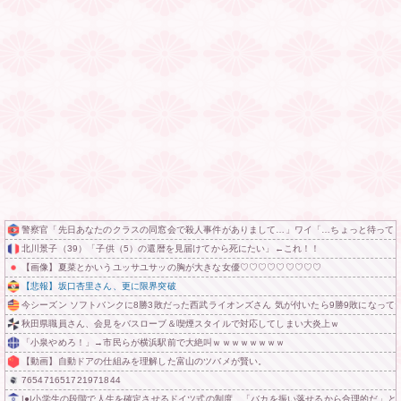
警察官「先日あなたのクラスの同窓会で殺人事件がありまして…」ワイ「…ちょっと待って
北川景子（39）「子供（5）の還暦を見届けてから死にたい」←これ！！
【画像】夏菜とかいうユッサユサッの胸が大きな女優♡♡♡♡♡♡♡♡♡
【悲報】坂口杏里さん、更に限界突破
今シーズン ソフトバンクに8勝3敗だった西武ライオンズさん 気が付いたら9勝9敗になって
秋田県職員さん、会見をバスローブ＆喫煙スタイルで対応してしまい大炎上ｗ
「小泉やめろ！」→市民らが横浜駅前で大絶叫ｗｗｗｗｗｗｗｗ
【動画】自動ドアの仕組みを理解した富山のツバメが賢い。
765471651721971844
|●|小学生の段階で人生を確定させるドイツ式の制度、「バカを振い落せるから合理的だ」と