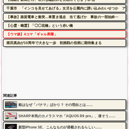
千葉市 「インコを見せてあげる」女児を公園内に誘い込みわいせつか アダル
【事故】路面電車と衝突…車置き逃走 当て逃げか 事故の一部始終⋯
【心霊・幽霊】「◯◯花橋」という赤い橋
【ウマ娘】4コマ「ギャル界隈」
堀田真由が10周年で大きな一歩 初挑戦の役柄に期待集まる
関連記事
船はなぜ「パナマ」ばかり？ その理由とは……
SHARP本気のカメラスマホ「AQUOS R9 pro」、凄そう……
新型iPhone SE、こんなものが搭載されるらしい……