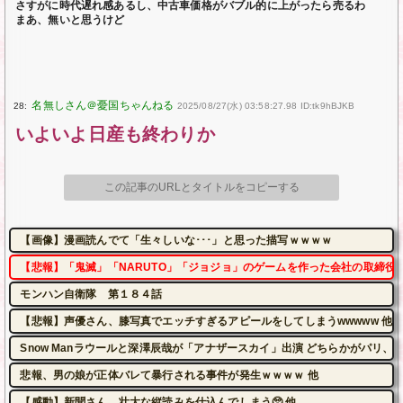
さすがに時代遅れ感あるし、中古車価格がバブル的に上がったら売るわ
まあ、無いと思うけど
28:
2025/08/27(水) 03:58:27.98 ID:tk9hBJKB
いよいよ日産も終わりか
この記事のURLとタイトルをコピーする
【画像】漫画読んでて「生々しいな･･･」と思った描写ｗｗｗｗ
【悲報】「鬼滅」「NARUTO」「ジョジョ」のゲームを作った会社の取締役
モンハン自衛隊 第１８４話
【悲報】声優さん、膝写真でエッチすぎるアピールをしてしまうwwwww 他
Snow Manラウールと深澤辰哉が「アナザースカイ」出演 どちらかがパリ、
悲報、男の娘が正体バレて暴行される事件が発生ｗｗｗｗ 他
【感動】新聞さん、壮大な縦読みを仕込んでしまう🥺 他