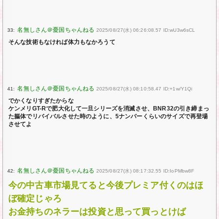
33:
2025/08/27(水) 06:26:08.57 ID:wU3w6sCL
そんな技術もなければ体力もなかろうて
41:
2025/08/27(水) 08:10:58.47 ID:+1w/Y1Qi
でかくなりすぎたからな
ケンメリGT-Rで肥大化して一旦シリーズを消滅させ、BNR32の引き締まっ
た軀体でリバイバルさせた時のように、5ナンバーくらいのサイズで再登場
させてよ
42:
2025/08/27(水) 08:17:32.55 ID:IoPMbw8F
今の中古車市場見てると今後プレミア付くのはほ
ぼ確定じゃろ
お金持ちのネラーは投資と思って買っとけば