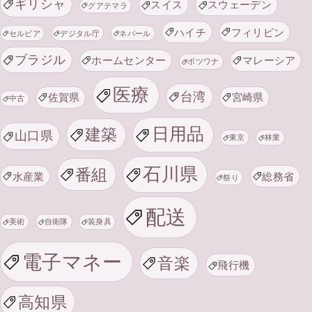
ギリシャ
スイス
スウェーデン
グアテマラ
ハイチ
フィリピン
セルビア
デジタル庁
ネパール
ブラジル
ホームセンター
マレーシア
ボツワナ
医療
台湾
佐賀県
宮崎県
中古
日用品
建築
山口県
東京
林業
石川県
番組
水産業
総務省
祭り
配送
美術
自衛隊
装身具
電子マネー
音楽
飛行機
高知県