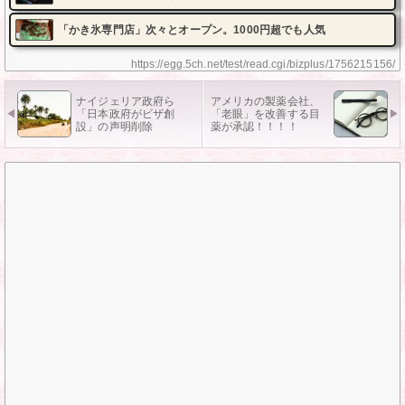
「かき氷専門店」次々とオープン。1000円超でも人気
https://egg.5ch.net/test/read.cgi/bizplus/1756215156/
ナイジェリア政府ら
アメリカの製薬会社、
「日本政府がビザ創
「老眼」を改善する目
設」の声明削除
薬が承認！！！！