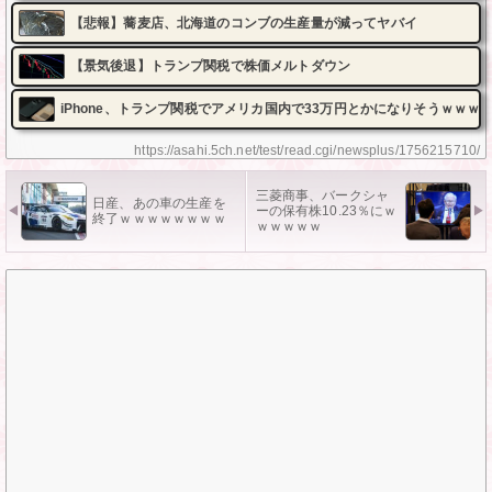
【悲報】蕎麦店、北海道のコンブの生産量が減ってヤバイ
【景気後退】トランプ関税で株価メルトダウン
iPhone、トランプ関税でアメリカ国内で33万円とかになりそうｗｗｗ
https://asahi.5ch.net/test/read.cgi/newsplus/1756215710/
三菱商事、バークシャ
日産、あの車の生産を
ーの保有株10.23％にｗ
終了ｗｗｗｗｗｗｗｗ
ｗｗｗｗｗ