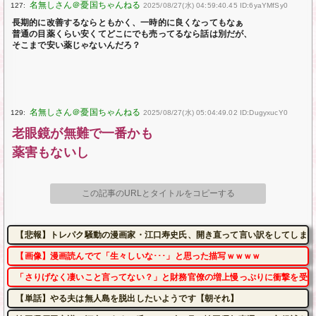
127:
2025/08/27(水) 04:59:40.45 ID:6yaYMfSy0
長期的に改善するならともかく、一時的に良くなってもなぁ
普通の目薬くらい安くてどこにでも売ってるなら話は別だが、
そこまで安い薬じゃないんだろ？
129:
2025/08/27(水) 05:04:49.02 ID:DugyxucY0
老眼鏡が無難で一番かも
薬害もないし
この記事のURLとタイトルをコピーする
【悲報】トレパク騒動の漫画家・江口寿史氏、開き直って言い訳をしてしまう
【画像】漫画読んでて「生々しいな･･･」と思った描写ｗｗｗｗ
「さりげなく凄いこと言ってない？」と財務官僚の増上慢っぷりに衝撃を受け
【単話】やる夫は無人島を脱出したいようです【朝それ】