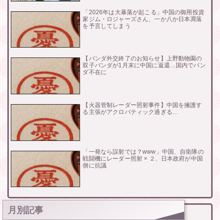
「2026年は大暴落が起こる」中国の御用投資
家ジム・ロジャーズさん、一か八か日本凋落
を予言してしまう
【パンダ外交終了のお知らせ】上野動物園の
双子パンダが1月末に中国に返還…国内でパン
ダ不在に
【火器管制レーダー照射事件】中国を擁護す
る主張がアクロバティック過ぎる…
「一発なら誤射では？www」中国、自衛隊の
戦闘機にレーダー照射 × ２、日本政府が中国
側に抗議
月別記事