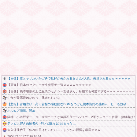
【画像】誰とヤリたいかガチで見解が分かれる女さん4人衆、発見されるｗｗｗｗｗｗｗ
【画像】日本のセクシー女性犯罪者一覧ｗｗｗｗｗｗｗｗｗ
【画像】橋本環奈の上位互換のセクシー女優さん、私服でも可愛すぎるｗｗｗｗｗｗｗｗｗ
生食が最悪最凶なのって豚肉らしいな
【悲報】首相官邸、高市首相の感動的なBGMをつけた熊本訪問の感動ムービーを投稿
ホルムズ海峡、開放
阪神 小谷野栄一、片山大樹コーチが体調不良でベンチ外、2軍からコーチ合流 接触者はマ
テレビ大好き高齢者の｢テレビ離れ｣が始まった…
大久保佳代子「休みの日はだいたい…」まさかの習慣を暴露ｗｗｗ
765471651721971844