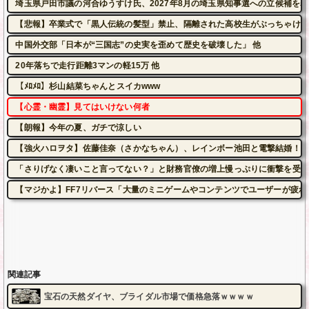
埼玉県戸田市議の河合ゆうすけ氏、2027年8月の埼玉県知事選への立候補を表
【悲報】卒業式で「黒人伝統の髪型」禁止、隔離された高校生がぶっちゃけた
中国外交部「日本が“三国志”の史実を歪めて歴史を破壊した」 他
20年落ちで走行距離3マンの軽15万 他
【ﾒﾛﾒﾛ】杉山結菜ちゃんとスイカwww
【心霊・幽霊】見てはいけない何者
【朗報】今年の夏、ガチで涼しい
【強火ハロヲタ】佐藤佳奈（さかなちゃん）、レインボー池田と電撃結婚！
「さりげなく凄いこと言ってない？」と財務官僚の増上慢っぷりに衝撃を受け
【マジかよ】FF7リバース「大量のミニゲームやコンテンツでユーザーが疲
関連記事
宝石の天然ダイヤ、ブライダル市場で価格急落ｗｗｗｗ