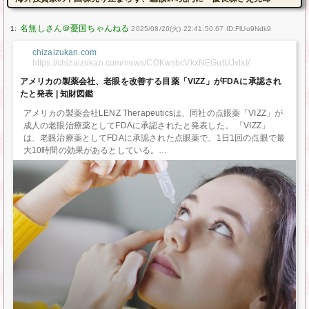
1:
2025/08/26(火) 22:41:50.67 ID:FlUo9Ndk9
chizaizukan.com
https://chizaizukan.com/news/COKwsbcVkxNEGutUJvlxI/
アメリカの製薬会社、老眼を改善する目薬「VIZZ」がFDAに承認され
たと発表 | 知財図鑑
アメリカの製薬会社LENZ Therapeuticsは、同社の点眼薬「VIZZ」が
成人の老眼治療薬としてFDAに承認されたと発表した。 「VIZZ」
は、老眼治療薬としてFDAに承認された点眼薬で、1日1回の点眼で最
大10時間の効果があるとしている。