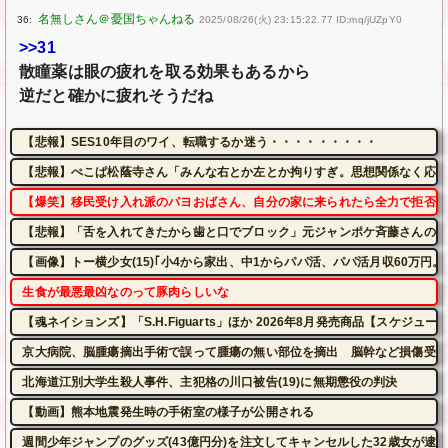
36:
2025/08/26(火) 23:15:22.77 ID:mq/jUZpY0
>>31
散瞳薬は眼の疲れを取る効果もあるから
逆だと確かに疲れそうだね
【悲報】SES10年目のワイ、転職するか迷う・・・・・・・・・
【悲報】ぺこぱ松蔭寺さん「みんな右とか左とか拘りすぎ。思想関係なく応援
【爆笑】移民受け入れ派のパヨおばさん、自分の家に来られたら全力で拒否る
【悲報】「舌を入れてきたから歯と口でブロック」元ジャンポケ斉藤さんの不
【画像】トー横少女(15)｢小4から家出、中1からパパ活、パパ活月収60万円。
生食が最悪最凶なのって豚肉らしいな
【魂ネイションズ】「S.H.Figuarts」ほか 2026年8月発売商品【スケジュー
京大病院、脳腫瘍摘出手術で誤って腫瘍の無い部位を摘出 脳幹など損傷受け
北海道江別大学生殺人事件、主犯格の川口被告(19)に無期懲役の判決
【動画】熊本地震発生時の手術室の様子が公開される
週間少年ジャンプのグッズ(43億円分)を注文してキャンセルした32歳女が逮