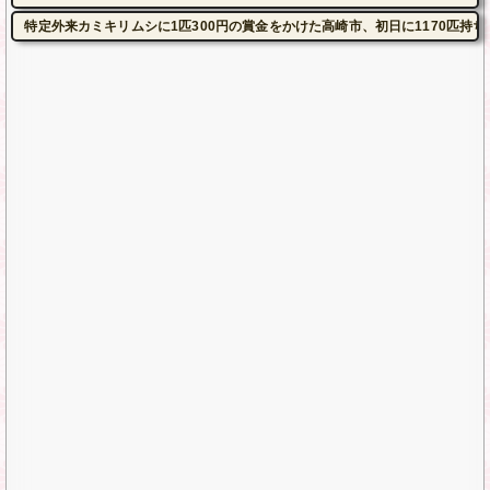
特定外来カミキリムシに1匹300円の賞金をかけた高崎市、初日に1170匹持