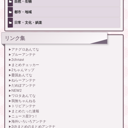
自然・生物
都市・地域
日常・文化・娯楽
リンク集
アナグロあんてな
ブルーアンテナ
2chnavi
まとめチェッカー
2ちゃんマップ
憂国あんてな
ねらーアンテナ
だめぽアンテナ
NEW2
ワロタあんてな
我無ちゃんねる
トリビアンテナ
まとめたった速報
ニュース星3つ！
海外いろいろアンテナ
2chまとめのまとめアンテナ