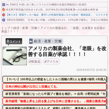
|●|【BBC】AI使い全く新しいウイルス16種類の全遺伝情報設計に初成功
埼玉県戸田市議の河合ゆうすけ氏、2027年8月の埼玉県知事選への立候補を表明 他
【東スポ】 韓国サッカー協会 審判への性接待報道にＳＮＳ紛糾「徹底追及」「２００２年
【韓日共同調査】「日本に良い印象」の韓国人54.3％ 13年以降で最高に 日本人の韓国好感
トップ
>
経済・産業・労働
>
アメリカの製薬会社、「老眼」を改善する目薬が
承認！！！！
0
経済・産業・労働
コメント
アメリカの製薬会社、「老眼」を改
善する目薬が承認！！！！
医薬品
アメリカ
2025年
8月27日
20:08:25
【ヤバい】100件以上の窃盗をしたトルコ国籍の男3人を逮捕 #移民 #外国人
日本の神社仏閣が22日に１回燃えてる。
林官房長官「首相になったら中国ブイ撤去を検討」⇒ 自民･小野田紀美「今、
高市総理「物価上昇を上回る賃上げを日本に定着させる」 →国家公務員月給3.
海外投資家の中国株売り止まらず、総額1.4兆円に 優良株さえ売却