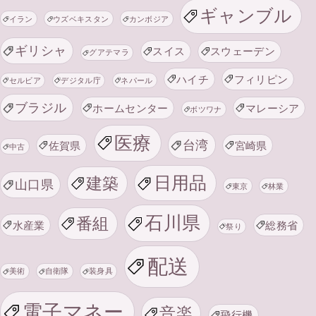
ギャンブル
イラン
ウズベキスタン
カンボジア
ギリシャ
スイス
スウェーデン
グアテマラ
ハイチ
フィリピン
セルビア
デジタル庁
ネパール
ブラジル
ホームセンター
マレーシア
ボツワナ
医療
台湾
佐賀県
宮崎県
中古
日用品
建築
山口県
東京
林業
石川県
番組
水産業
総務省
祭り
配送
美術
自衛隊
装身具
電子マネー
音楽
飛行機