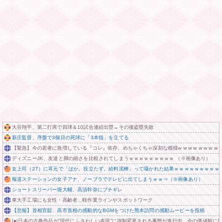
大谷翔平、第二打席で四球＆10試合連続出塁→その後盗塁失敗
新庄監督、序盤で3個目の死球に「3本指」を立てる
【緊急】今の若者に急増している『コレ』依存、めちゃくちゃ深刻な模様w w w w w w w w w
ディズニーJK、友達と脚の細さを比較されてしまうｗｗｗｗｗｗｗｗｗ （※画像あり）
女上司（27）に耳元で「ばか。役立たず。給料泥棒」って囁かれた結果ｗｗｗｗｗｗｗｗｗ
報道ステーションの女子アナ、ノーブラでテレビに出てしまうｗｗ⇒（※画像あり）
ショートスリーパー堀大輔、高須幹弥にブチギレ
車大手工場にも女性・高齢者…軽作業ラインやスポットワーク
【悲報】首相官邸、高市首相の感動的なBGMをつけた熊本訪問の感動ムービーを投稿
|●|日本の古典作品が”現代にふさわしい表現”に強制変更される事態が進行中、今の価値観に