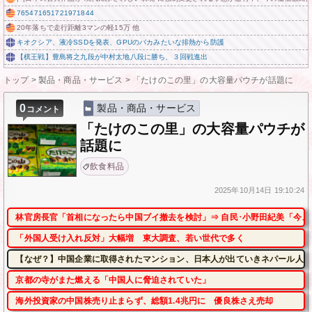
765471651721971844
20年落ちで走行距離3マンの軽15万 他
キオクシア、液冷SSDを発表、GPUのバカみたいな排熱から防護
【棋王戦】豊島将之九段が中村太地八段に勝ち、３回戦進出
トップ
>
製品・商品・サービス
>
「たけのこの里」の大容量パウチが話題に
0
製品・商品・サービス
コメント
「たけのこの里」の大容量パウチが
話題に
飲食料品
2025年
10月14日
19:10:24
林官房長官「首相になったら中国ブイ撤去を検討」⇒ 自民･小野田紀美「今、
「外国人受け入れ反対」大幅増 東大調査、若い世代で多く
【なぜ？】中国企業に取得されたマンション、日本人が出ていきネパール人で
京都の寺がまた燃える「中国人に脅迫されていた」
海外投資家の中国株売り止まらず、総額1.4兆円に 優良株さえ売却