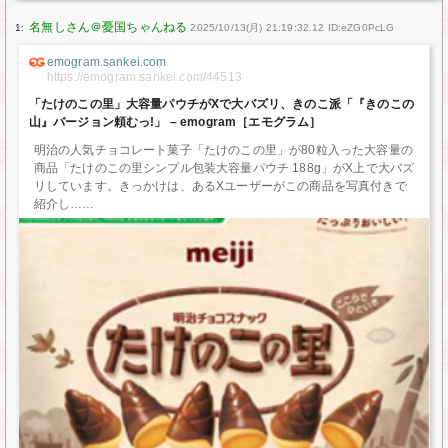
1:
2025/10/13(月) 21:19:32.12 ID:eZG0PcLG
emogram.sankei.com
https://emogram.sankei.com/44513
「たけのこの里」大容量パウチがXで大バズリ、きのこ派「『きのこの
山』バージョン頼むっ!」 – emogram［エモグラム］
明治の人気チョコレート菓子「たけのこの里」が80粒入った大容量の
商品「たけのこの里シンプル包装大容量パウチ 188g」がX上で大バズ
リしています。きっかけは、あるXユーザーがこの商品を写真付きで
紹介し…