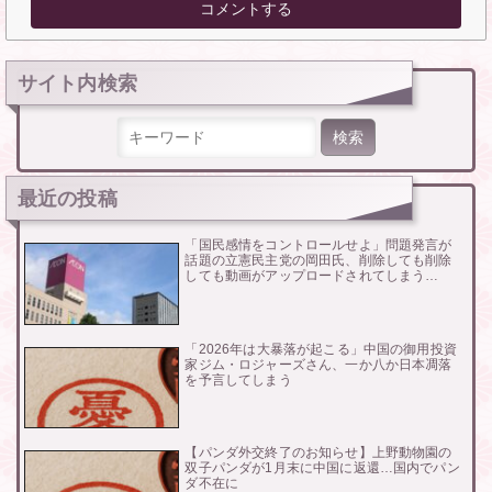
サイト内検索
検索:
最近の投稿
「国民感情をコントロールせよ」問題発言が
話題の立憲民主党の岡田氏、削除しても削除
しても動画がアップロードされてしまう…
「2026年は大暴落が起こる」中国の御用投資
家ジム・ロジャーズさん、一か八か日本凋落
を予言してしまう
【パンダ外交終了のお知らせ】上野動物園の
双子パンダが1月末に中国に返還…国内でパン
ダ不在に