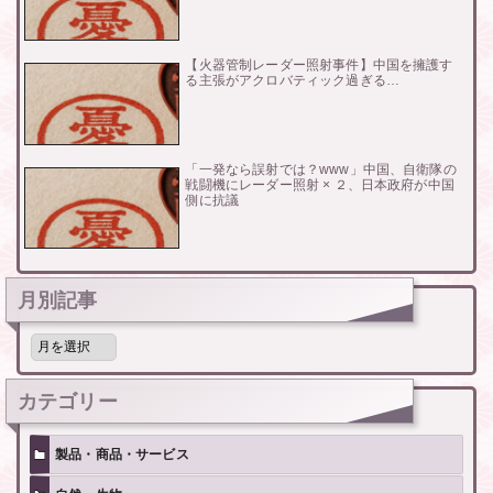
【火器管制レーダー照射事件】中国を擁護す
る主張がアクロバティック過ぎる…
「一発なら誤射では？www」中国、自衛隊の
戦闘機にレーダー照射 × ２、日本政府が中国
側に抗議
月別記事
月
別
記
事
カテゴリー
製品・商品・サービス