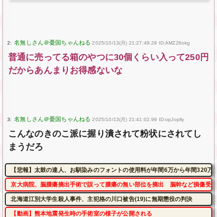
2:
2025/10/13(月) 21:27:49.29 ID:AMZZ6okg
普通に売ってる箱のやつに30個くらい入って250円
だからあんまりお得感ないな
3:
2025/10/13(月) 21:41:02.99 ID:opJoplly
こんなのきのこ派に握り潰されて粉状にされてし
まうだろ
【悲報】太鼓の達人、お馴染みのフォントの使用料が年間6万から年間320万
京大病院、脳腫瘍摘出手術で誤って腫瘍の無い部位を摘出 脳幹など損傷受け
北海道江別大学生殺人事件、主犯格の川口被告(19)に無期懲役の判決
【動画】熊本地震発生時の手術室の様子が公開される