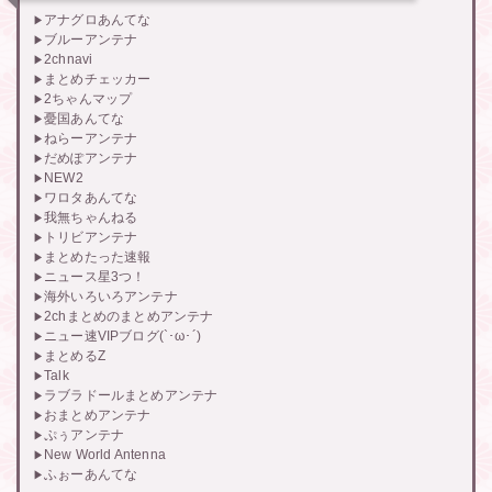
アナグロあんてな
ブルーアンテナ
2chnavi
まとめチェッカー
2ちゃんマップ
憂国あんてな
ねらーアンテナ
だめぽアンテナ
NEW2
ワロタあんてな
我無ちゃんねる
トリビアンテナ
まとめたった速報
ニュース星3つ！
海外いろいろアンテナ
2chまとめのまとめアンテナ
ニュー速VIPブログ(`･ω･´)
まとめるZ
Talk
ラブラドールまとめアンテナ
おまとめアンテナ
ぷぅアンテナ
New World Antenna
ふぉーあんてな