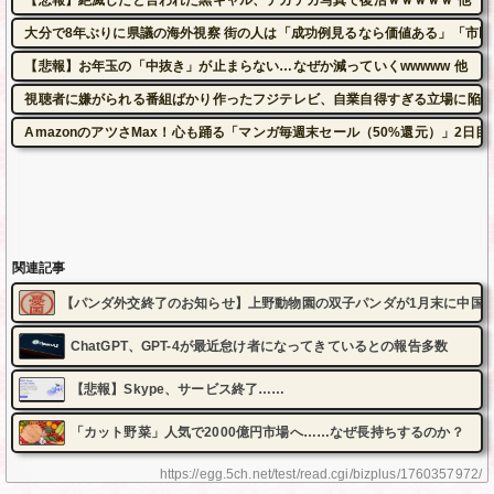
【悲報】絶滅したと言われた黒ギャル、テカテカ写真で復活ｗｗｗｗｗ 他
大分で8年ぶりに県議の海外視察 街の人は「成功例見るなら価値ある」「市民は苦
【悲報】お年玉の「中抜き」が止まらない…なぜか減っていくwwwww 他
視聴者に嫌がられる番組ばかり作ったフジテレビ、自業自得すぎる立場に陥っ
AmazonのアツさMax！心も踊る「マンガ毎週末セール（50%還元）」2日目
関連記事
【パンダ外交終了のお知らせ】上野動物園の双子パンダが1月末に中国
ChatGPT、GPT-4が最近怠け者になってきているとの報告多数
【悲報】Skype、サービス終了……
「カット野菜」人気で2000億円市場へ……なぜ長持ちするのか？
https://egg.5ch.net/test/read.cgi/bizplus/1760357972/