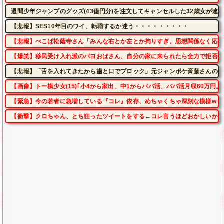
週間少年ジャンプのグッズ(43億円分)を注文してキャンセルした32歳女が逮
【悲報】SES10年目のワイ、転職するか迷う・・・・・・・・・
【悲報】ぺこぱ松蔭寺さん「みんな右とか左とか拘りすぎ。思想関係なく応援
【爆笑】移民受け入れ派のパヨおばさん、自分の家に来られたら全力で拒否る
【悲報】「舌を入れてきたから歯と口でブロック」元ジャンポケ斉藤さんの不
【画像】トー横少女(15)｢小4から家出、中1からパパ活、パパ活月収60万円。
【緊急】今の若者に急増している『コレ』依存、めちゃくちゃ深刻な模様w w w w w
【衝撃】クロちゃん、とち狂ったツイートをする←コレ言うほどおかしいか？