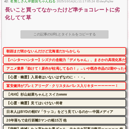
42:
2025/10/14(火) 11:17:05.24 ID:dwyFqJrw
長いこと買ってなかったけど準チョコレートに劣
化してて草
この記事のURLとタイトルをコピーする
朝顔まだ咲かないんだけど北海道だからかしら
【ハンターハンター】シズクの念能力「デメちゃん」、まさかの具現化系だっ
アニメ業界「助けて！原作が枯渇してるの！」←いや既存作品の2期やったら
【心霊・幽霊】入居者はいないはずなのに・・・。
冨安健洋がプレミアリーグ・クリスタルパレス入りキターーーーーー！
【ﾒﾛﾒﾛ】杉山結菜ちゃんとスイカwww
【心霊・幽霊】見てはいけない何者
日本人はBYDの軽EV「ラッコ」をどう見ているのか―中国メディア
20年落ちで走行距離3マンの軽15万 他