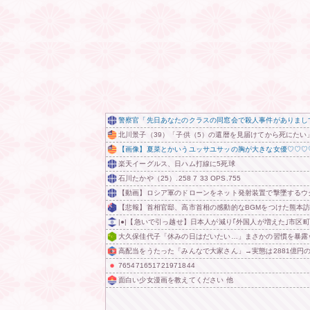
警察官「先日あなたのクラスの同窓会で殺人事件がありまし
北川景子（39）「子供（5）の還暦を見届けてから死にたい
【画像】夏菜とかいうユッサユサッの胸が大きな女優♡♡♡
楽天イーグルス、日ハム打線に5死球
石川たかや（25）.258 7 33 OPS.755
【動画】ロシア軍のドローンをネット発射装置で撃墜するウ
【悲報】首相官邸、高市首相の感動的なBGMをつけた熊本
|●|【急いで引っ越せ】日本人が減り｢外国人が増えた｣市区町
大久保佳代子「休みの日はだいたい…」まさかの習慣を暴露
高配当をうたった「みんなで大家さん」→実態は2881億円
765471651721971844
面白い少女漫画を教えてください 他