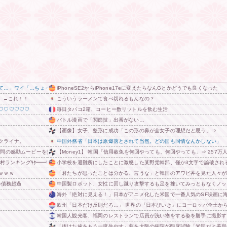
て…」ワイ「…ちょっと待ってください…」⇒！
iPhoneSE2からiPhone17eに変えたらなんGとかどうでも良くなった
」←これ！！
こういうラーメンて食べ切れるもんなの？
♡♡♡♡♡♡
毎日タバコ2箱、コーヒー数リットルを飲む生活
バトル漫画で「関節技」出番がない…
【画像】女子、整形に成功「この形の鼻が全女子の理想だと思う」⇒
クライナ。
中国外務省「日本は原爆落とされて当然。どの国も同情なんかしない」
訪問の感動ムービーを投稿
【Money1】 韓国「信用赦免を何回やっても、何回やっても」⇒ 257
村ランキングｷﾀ━━!
小学校を避難所にしたことに激怒した某野党幹部、僅か3文字で論破され
ｗｗｗ
「君たちが思ったことは分かる、言うな」と韓国のアワビ丼を見た人々が
の債務超過
中国製ロボット、女性に回し蹴り攻撃するも足を挫いてみっともなくノッ
海外「絶対に見える！」日本がアニメ化した米国で一番人気のSF映画に
欧州「日本だけ反則だろ…」 世界の『日本びいき』にヨーロッパ全土か
韓国人観光客、福岡のレストランで店員が洗い物をする姿を勝手に撮影す
「抜けた歯をもう一度生やす」薬を大阪の病院が臨床試験「米国だと美容