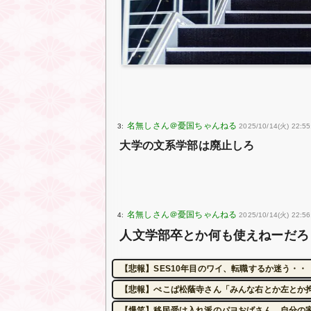
3:
2025/10/14(火) 22:55
大学の文系学部は廃止しろ
4:
2025/10/14(火) 22:56
人文学部卒とか何も使えねーだろ
【悲報】SES10年目のワイ、転職するか迷う・・
【悲報】ぺこぱ松蔭寺さん「みんな右とか左とか
【爆笑】移民受け入れ派のパヨおばさん、自分の