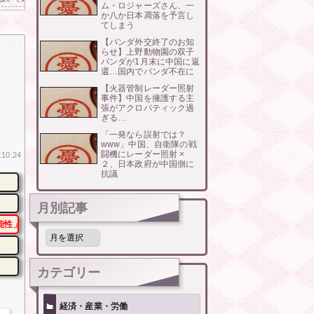
ム・ロジャーズさん、一
か八か日本凋落を予言し
てしまう
【パンダ外交終了のお知
らせ】上野動物園の双子
パンダが1月末に中国に返
還…国内でパンダ不在に
【火器管制レーダー照射
事件】中国を擁護する主
張がアクロバティック過
ぎる…
「一発なら誤射では？
www」中国、自衛隊の戦
闘機にレーダー照射 ×
:10:24
２、日本政府が中国側に
抗議
月別記事
能性」
月
別
記
事
カテゴリー
経済・産業・労働