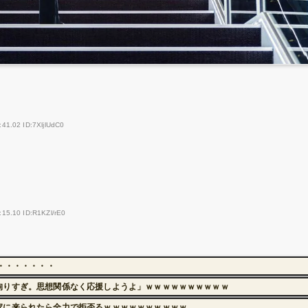
:41.02 ID:7XljlUdC0
:15.10 ID:R1KZl/rE0
・・・・・・・
拘りすぎ。思想関係なく応援しようよ」ｗｗｗｗｗｗｗｗｗｗ
家に来られたら全力で拒否るｗｗｗｗｗｗｗｗｗｗ