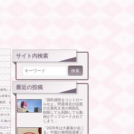
サイト内検索
検索:
最近の投稿
万人赦免したのに60万人がまた延滞者に転落！
る偉業を達成してしまい……
「国民感情をコントロー
騒然、盛り付けって大事だということがひと目で理解できてしまう……
ルせよ」問題発言が話題
の立憲民主党の岡田氏、
クアウト。お亡くなりに
削除しても削除しても動
海外が大喜び
画がアップロードされて
しまう…
ら不満の声
るばかりか、日本は不潔な国みたいにSNSで拡散！
「2026年は大暴落が起こ
る」中国の御用投資家ジ
扱いで10倍取られる」【海外の反応】