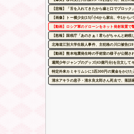
【悲報】「舌を入れてきたから歯と口でブロック
【画像】トー横少女(15)｢小4から家出、中1から
【動画】ロシア軍のドローンをネット発射装置で
【怒報】国税庁「あのさぁ！君らがちゃんと納税してく
北海道江別大学生殺人事件、主犯格の川口被告(19
【動画】熊本地震発生時の手術室の様子が公開さ
週間少年ジャンプのグッズ(43億円分)を注文して
特定外来カミキリムシに1匹300円の賞金をかけた
清水アキラの息子・清水良太郎さん死去で、落語