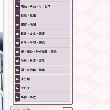
製品・商品・サービス
自然・生物
都市・地域
日常・文化・娯楽
科学・学問・研究
税・福祉・社会基盤・司法
学校・教育・育児
国・自治体・組織
未分類
ブログ
事件・事故