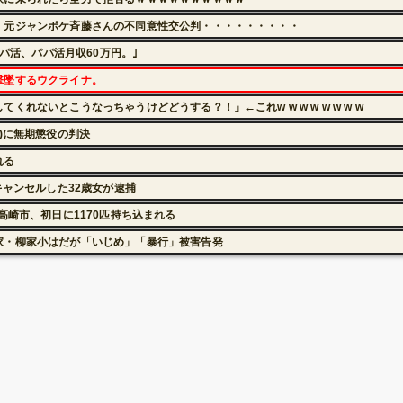
」元ジャンポケ斉藤さんの不同意性交公判・・・・・・・・・
パパ活、パパ活月収60万円。｣
撃墜するウクライナ。
れないとこうなっちゃうけどどうする？！」←これw w w w w w w w
)に無期懲役の判決
れる
キャンセルした32歳女が逮捕
高崎市、初日に1170匹持ち込まれる
家・柳家小はだが「いじめ」「暴行」被害告発