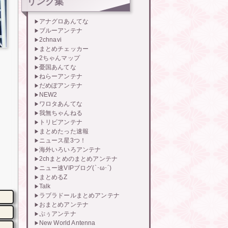
リンク集
アナグロあんてな
ブルーアンテナ
2chnavi
まとめチェッカー
2ちゃんマップ
憂国あんてな
ねらーアンテナ
だめぽアンテナ
NEW2
ワロタあんてな
我無ちゃんねる
トリビアンテナ
まとめたった速報
ニュース星3つ！
海外いろいろアンテナ
2chまとめのまとめアンテナ
ニュー速VIPブログ(`･ω･´)
まとめるZ
Talk
ラブラドールまとめアンテナ
おまとめアンテナ
ぷぅアンテナ
New World Antenna