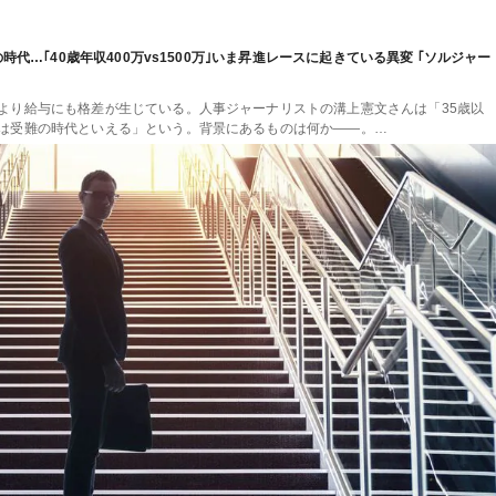
時代…｢40歳年収400万vs1500万｣いま昇進レースに起きている異変 ｢ソルジャー
より給与にも格差が生じている。人事ジャーナリストの溝上憲文さんは「35歳以
は受難の時代といえる」という。背景にあるものは何か――。