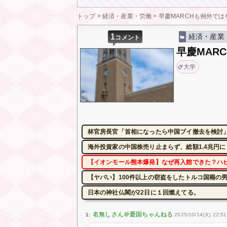
トップ
>
経済・産業・労働
>
早慶MARCHも例外では
1
経済・産業
コメント
早慶MAR
大学
林官房長官「首相になったら中国ブイ撤去を検討」
海外投資家の中国株売り止まらず、総額1.4兆円
【イオンモール熊本爆発】なぜ再入館できた？ハ
【ヤバい】100件以上の窃盗をしたトルコ国籍の男3
日本の神社仏閣が22日に１回燃えてる。
1:
2025/10/14(火) 22:51