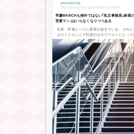
president.jp
https://president.jp/articles/-/103549
早慶MARCHも例外ではない｢私文事務系｣終焉の
営業マン｣はいらなくなりつつある
出世・昇進レースに異変が起きている。それに
上のミドルシニア社員のゼネラリストにとって