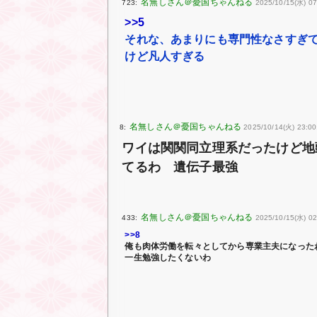
723:
2025/10/15(水) 07
>>5
それな、あまりにも専門性なさすぎ
けど凡人すぎる
8:
2025/10/14(火) 23:00
ワイは関関同立理系だったけど地
てるわ 遺伝子最強
433:
2025/10/15(水) 02
>>8
俺も肉体労働を転々としてから専業主夫になった
一生勉強したくないわ