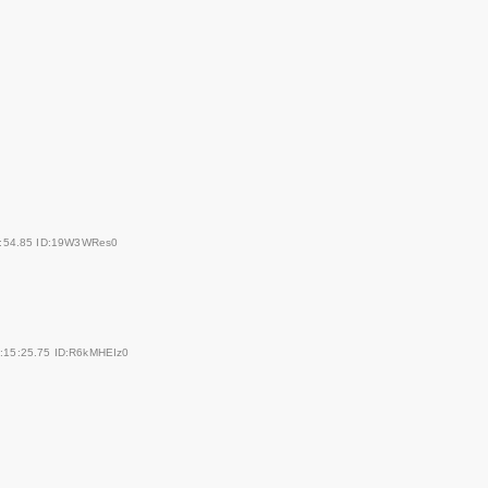
7:54.85 ID:19W3WRes0
:15:25.75 ID:R6kMHEIz0