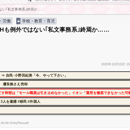
ない｢私文事務系｣終焉か……
・労働
学校・教育・育児
CHも例外ではない｢私文事務系｣終焉か……
2025年
10月15日
15
⇒ 自民･小野田紀美「今、やって下さい」
に 優良株さえ売却
ビタ幹部は「モール職員は引き止めなかった」イオン「運用を徹底できなかった可
人を逮捕 #移民 #外国人
:30.09 ID:9qT8kzuk9