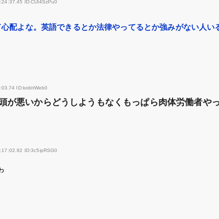
:24:37.45 ID:CUl4SzPu0
て心配よな。英語できるとか法律やってるとか強みがない人い
:03.74 ID:kobltWeb0
頭が悪いからどうしようもなくもっぱら肉体労働者や
:17:02.92 ID:3c5ipRSG0
わ